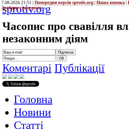
7.08.2026 21:51 |
Попередня версія sprotiv.org
|
Наша кнопка
|
sprotiv.org
Зробити стартовою
Часопис про свавілля в
незаконним діям
Коментарі
Публікації
Головна
Новини
Статті