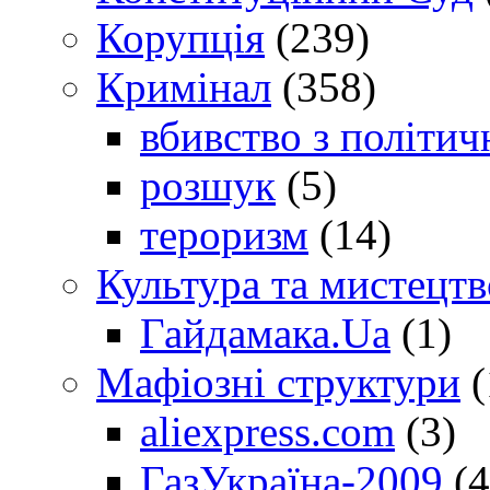
Корупція
(239)
Кримінал
(358)
вбивство з політич
розшук
(5)
тероризм
(14)
Культура та мистецтв
Гайдамака.Ua
(1)
Мафіозні структури
(
aliexpress.com
(3)
ГазУкраїна-2009
(4