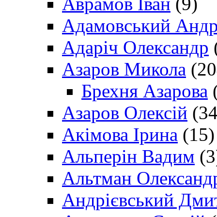
Аврамов Іван
(9)
Адамовський Андр
Адаріч Олександр
Азаров Микола
(20
Брехня Азарова
(
Азаров Олексій
(34
Акімова Ірина
(15)
Альперін Вадим
(3
Альтман Олександ
Андрієвський Дми