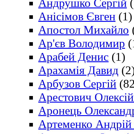
Андрушко Сергій
(
Анісімов Євген
(1)
Апостол Михайло
Ар'єв Володимир
(
Арабей Денис
(1)
Арахамія Давид
(2
Арбузов Сергій
(82
Арестович Олексі
Аронець Олександ
Артеменко Андрій