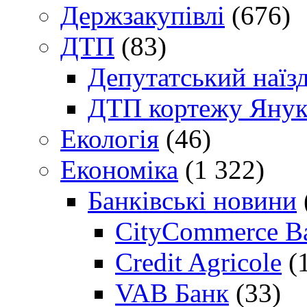
Держзакупівлі
(676)
ДТП
(83)
Депутатський наїз
ДТП кортежу Янук
Екологія
(46)
Економіка
(1 322)
Банківські новини
CityCommerce B
Credit Agricole
(
VAB Банк
(33)