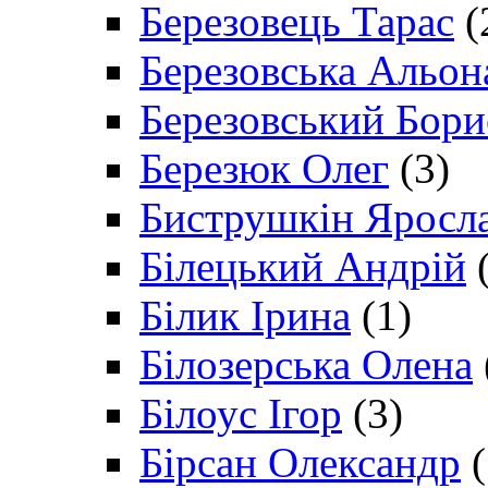
Березовець Тарас
(
Березовська Альон
Березовський Бори
Березюк Олег
(3)
Биструшкін Яросл
Білецький Андрій
(
Білик Ірина
(1)
Білозерська Олена
Білоус Ігор
(3)
Бірсан Олександр
(