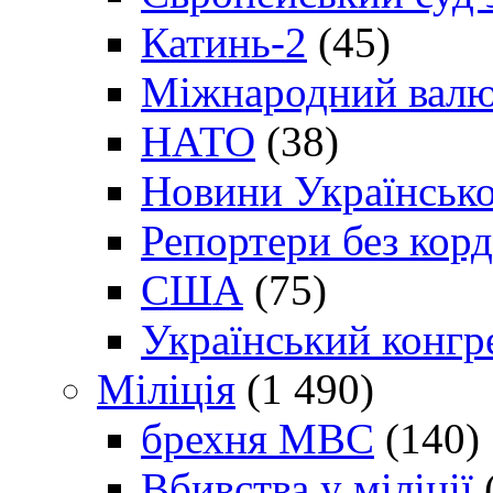
Катинь-2
(45)
Міжнародний валю
НАТО
(38)
Новини Українсько
Репортери без корд
США
(75)
Український конгр
Міліція
(1 490)
брехня МВС
(140)
Вбивства у міліції