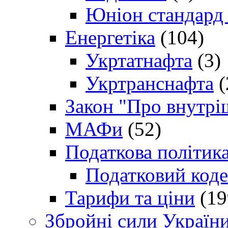
Юніон стандард
Енергетіка
(104)
Укртатнафта
(3)
Укртранснафта
(
Закон "Про внутрі
МАФи
(52)
Податкова політик
Податковий коде
Тарифи та ціни
(19
Збройні сили Україн