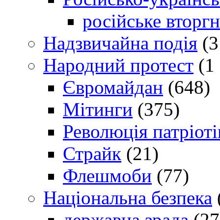
російське вторг
Надзвичайна подія
(3
Народний протест
(1 
Євромайдан
(648)
Мітинги
(375)
Революція патріоті
Страйк
(21)
Флешмоби
(77)
Національна безпека
державна зрада
(27