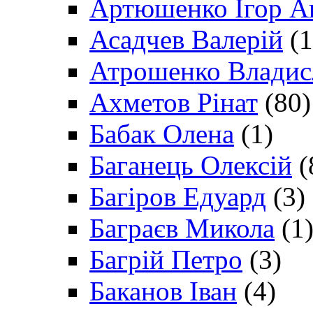
Артюшенко Ігор А
Асадчев Валерій
(1
Атрошенко Владис
Ахметов Рінат
(80)
Бабак Олена
(1)
Баганець Олексій
(
Багіров Едуард
(3)
Баграєв Микола
(1
Багрій Петро
(3)
Баканов Іван
(4)