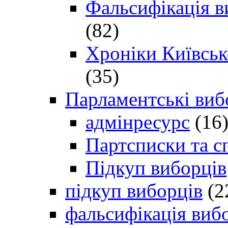
Фальсифікація в
(82)
Хроніки Київсько
(35)
Парламентські виб
адмінресурс
(16
Партсписки та с
Підкуп виборців
підкуп виборців
(2
фальсифікація виб