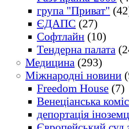
група "Приват"
(42
ЄДАПС
(27)
Софтлайн
(10)
Тендерна палата
(2
Медицина
(293)
Міжнародні новини
(
Freedom House
(7)
Венеціанська коміс
депортація іноземц
Європейський суд 