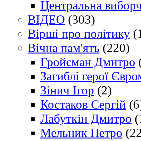
Центральна виборч
ВІДЕО
(303)
Вірші про політику
(
Вічна пам'ять
(220)
Гройсман Дмитро
Загиблі герої Євр
Зінич Ігор
(2)
Костаков Сергій
(6
Лабуткін Дмитро
(
Мельник Петро
(22