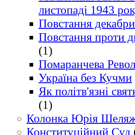
листопаді 1943 ро
Повстання декабри
Повстання проти д
(1)
Помаранчева Рево
Україна без Кучми
Як політв'язні св
(1)
Колонка Юрія Шеляж
Конституційний Суд