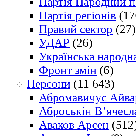
Партія Народний 
Партія регіонів
(17
Правий сектор
(27)
УДАР
(26)
Українська народна
Фронт змін
(6)
Персони
(11 643)
Абромавичус Айва
Аброськін В’ячесл
Аваков Арсен
(512