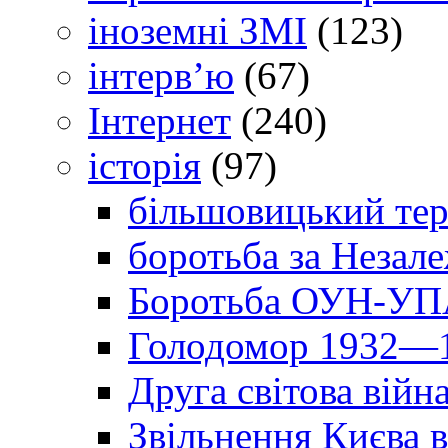
іноземні ЗМІ
(123)
інтерв’ю
(67)
Інтернет
(240)
історія
(97)
більшовицький тер
боротьба за Незал
Боротьба ОУН-УПА
Голодомор 1932—1
Друга світова війн
Звільнення Києва в