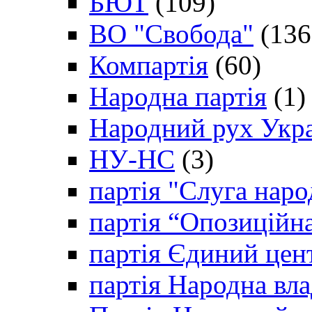
БЮТ
(109)
ВО "Свобода"
(136
Компартія
(60)
Народна партія
(1)
Народний рух Укр
НУ-НС
(3)
партія "Слуга наро
партія “Опозиційн
партія Єдиний цен
партія Народна вла