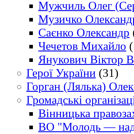
Мужчиль Олег (Сер
Музичко Олександ
Саєнко Олександр
Чечетов Михайло
(
Янукович Віктор В
Герої України
(31)
Горган (Лялька) Оле
Громадські організаці
Вінницька правоза
ВО "Молодь — над