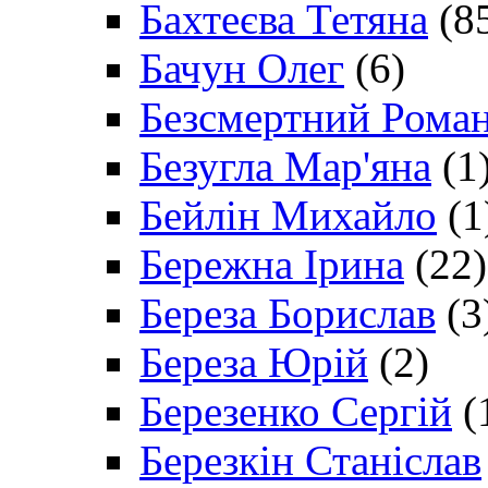
Бахтеєва Тетяна
(8
Бачун Олег
(6)
Безсмертний Рома
Безугла Мар'яна
(1
Бейлін Михайло
(1
Бережна Ірина
(22)
Береза Борислав
(3
Береза Юрій
(2)
Березенко Сергій
(
Березкін Станіслав