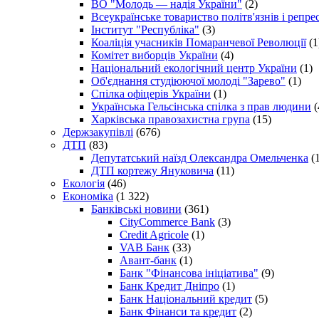
ВО "Молодь — надія України"
(2)
Всеукраїнське товариство політв'язнів і репр
Інститут "Республіка"
(3)
Коаліція учасників Помаранчевої Революції
(1
Комітет виборців України
(4)
Національний екологічний центр України
(1)
Об'єднання студіюючої молоді "Зарево"
(1)
Спілка офіцерів України
(1)
Українська Гельсінська спілка з прав людини
(
Харківська правозахистна група
(15)
Держзакупівлі
(676)
ДТП
(83)
Депутатський наїзд Олександра Омельченка
(1
ДТП кортежу Януковича
(11)
Екологія
(46)
Економіка
(1 322)
Банківські новини
(361)
CityCommerce Bank
(3)
Credit Agricole
(1)
VAB Банк
(33)
Авант-банк
(1)
Банк "Фінансова ініціатива"
(9)
Банк Кредит Дніпро
(1)
Банк Національний кредит
(5)
Банк Фінанси та кредит
(2)