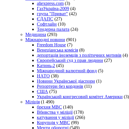
aliexpress.com
(3)
ГазУкраїна-2009
(4)
група "Приват"
(42)
ЄДАПС
(27)
Софтлайн
(10)
Тендерна палата
(24)
Медицина
(293)
Міжнародні новини
(901)
Freedom House
(7)
Венеціанська комісія
(8)
депортація іноземців з політичних мотивів
(4)
Європейський суд з прав людини
(27)
Катинь-2
(45)
Міжнародний валютний фонд
(5)
НАТО
(38)
Новини Української діаспори
(1)
Репортери без кордонів
(11)
США
(75)
Український конгресовий комітет Америки
(3)
Міліція
(1 490)
брехня МВС
(140)
Вбивства у міліції
(178)
катування у міліції
(266)
Корупція у МВС
(99)
Менти оборотні
(549)