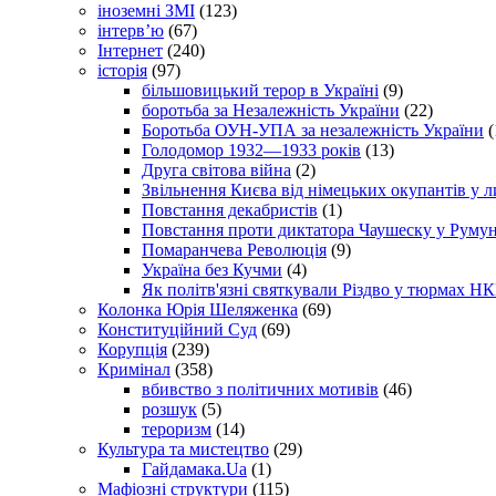
іноземні ЗМІ
(123)
інтерв’ю
(67)
Інтернет
(240)
історія
(97)
більшовицький терор в Україні
(9)
боротьба за Незалежність України
(22)
Боротьба ОУН-УПА за незалежність України
(
Голодомор 1932—1933 років
(13)
Друга світова війна
(2)
Звільнення Києва від німецьких окупантів у л
Повстання декабристів
(1)
Повстання проти диктатора Чаушеску у Румун
Помаранчева Революція
(9)
Україна без Кучми
(4)
Як політв'язні святкували Різдво у тюрмах Н
Колонка Юрія Шеляженка
(69)
Конституційний Суд
(69)
Корупція
(239)
Кримінал
(358)
вбивство з політичних мотивів
(46)
розшук
(5)
тероризм
(14)
Культура та мистецтво
(29)
Гайдамака.Ua
(1)
Мафіозні структури
(115)