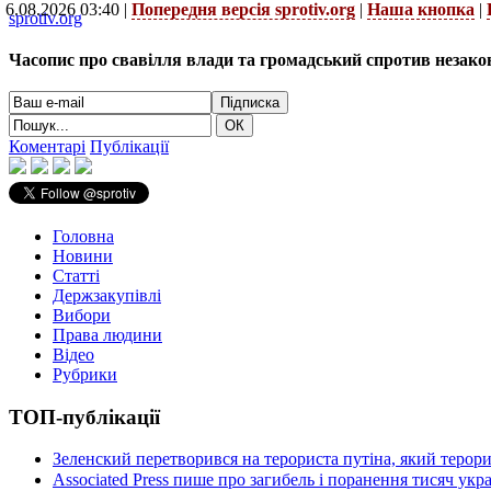
6.08.2026 03:40 |
Попередня версія sprotiv.org
|
Наша кнопка
|
sprotiv.org
Часопис про свавілля влади та громадський спротив незако
Коментарі
Публікації
Головна
Новини
Статті
Держзакупівлі
Вибори
Права людини
Відео
Рубрики
ТОП-публікації
Зеленский перетворився на терориста путіна, який терор
Associated Press пише про загибель і поранення тисяч ук