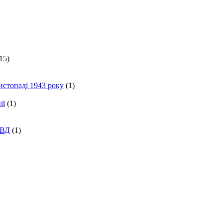
15)
истопаді 1943 року
(1)
ії
(1)
КВД
(1)