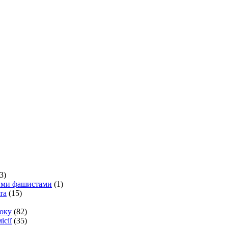
3)
кими фашистами
(1)
та
(15)
року
(82)
ісії
(35)