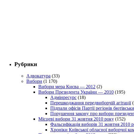
Рубрики
Адвокатура
(33)
Вибори
(1 170)
Вибори мера Києва — 2012
(2)
Вибори Президента України — 2010
(195)
Адмінресурс
(18)
Перешкоджання передвиборчій агітації
(
Підпали офісів Партії регіонів бютівсь
Порушення закону про вибори президен
Місцеві вибори 31 жовтня 2010 року
(152)
Фальсифікація виборів 31 жовтня 2010 
Хроніки Київської обласної виборчої ком