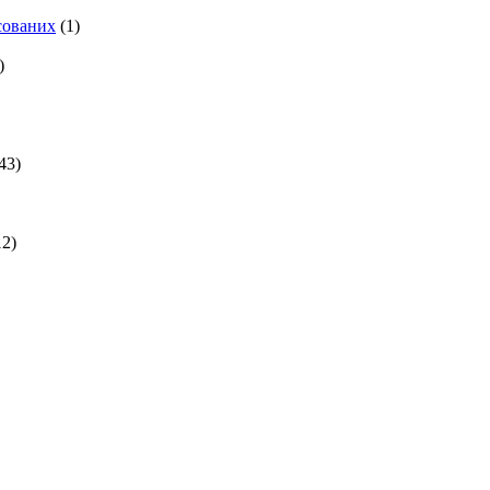
есованих
(1)
)
43)
2)