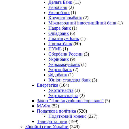
Дельта Банк
(11)
Евробанк
(2)
Експобанк
(1)
Кредитпромбанк
(2)
Міжнародний інвестиційний банк
(1)
Надра банк
(1)
Ощадбанк
(6)
Платинум Банк
(1)
Приватбанк
(60)
ПУМБ
(1)
Сбербанк России
(3)
Укрінбанк
(9)
Укркоммунбанк
(1)
Укрсоцбанк
(2)
Фідобанк
(1)
Юніон стандард банк
(3)
Енергетіка
(104)
Укртатнафта
(3)
Укртранснафта
(2)
Закон "Про внутрішню торгівлю"
(5)
МАФи
(52)
Податкова політика
(520)
Податковий кодекс
(227)
Тарифи та ціни
(199)
Збройні сили України
(249)