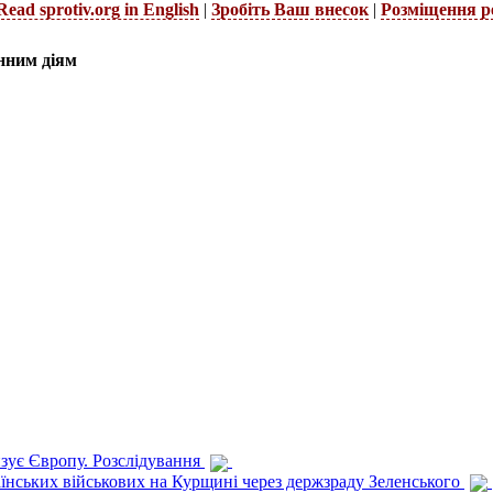
Read sprotiv.org in English
|
Зробіть Ваш внесок
|
Розміщення р
нним діям
изує Європу. Розслідування
раїнських військових на Курщині через держзраду Зеленського