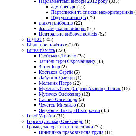
Парламентські вибори 2012 року
(338)
адмінресурс
(16)
Партсписки та списки мажоритарників
(
Підкуп виборців
(75)
підкуп виборців
(22)
фальсифікація виборів
(91)
Центральна виборча комісія
(62)
ВІДЕО
(303)
Вірші про політику
(109)
Вічна пам'ять
(220)
Гройсман Дмитро
(28)
Загиблі герої Євромайдану
(13)
Зінич Ігор
(2)
Костаков Сергій
(6)
Лабуткін Дмитро
(1)
Мельник Петро
(22)
Мужчиль Олег (Сергій Аміров) Лісник
(16)
Музичко Олександр
(13)
Саєнко Олександр
(2)
Чечетов Михайло
(18)
Янукович Віктор Вікторович
(33)
Герої України
(31)
Горган (Лялька) Олександр
(1)
Громадські організації та спілки
(73)
Вінницька правозахисна група
(11)