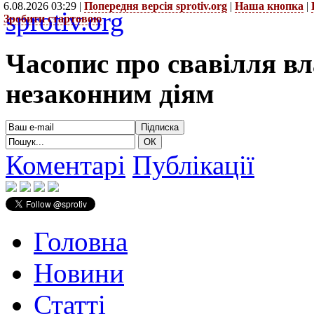
6.08.2026 03:29 |
Попередня версія sprotiv.org
|
Наша кнопка
|
sprotiv.org
Зробити стартовою
Часопис про свавілля в
незаконним діям
Коментарі
Публікації
Головна
Новини
Статті