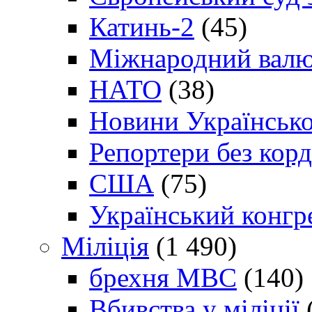
Катинь-2
(45)
Міжнародний валю
НАТО
(38)
Новини Українсько
Репортери без корд
США
(75)
Український конгр
Міліція
(1 490)
брехня МВС
(140)
Вбивства у міліції