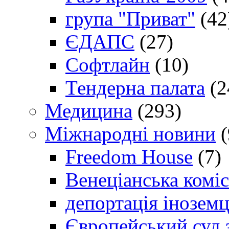
група "Приват"
(42
ЄДАПС
(27)
Софтлайн
(10)
Тендерна палата
(2
Медицина
(293)
Міжнародні новини
(
Freedom House
(7)
Венеціанська коміс
депортація іноземц
Європейський суд 