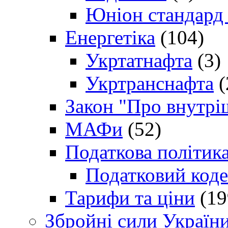
Юніон стандард
Енергетіка
(104)
Укртатнафта
(3)
Укртранснафта
(
Закон "Про внутрі
МАФи
(52)
Податкова політик
Податковий коде
Тарифи та ціни
(19
Збройні сили Україн