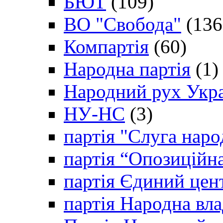
БЮТ
(109)
ВО "Свобода"
(136
Компартія
(60)
Народна партія
(1)
Народний рух Укр
НУ-НС
(3)
партія "Слуга наро
партія “Опозиційн
партія Єдиний цен
партія Народна вла