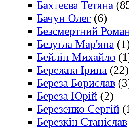
Бахтеєва Тетяна
(8
Бачун Олег
(6)
Безсмертний Рома
Безугла Мар'яна
(1
Бейлін Михайло
(1
Бережна Ірина
(22)
Береза Борислав
(3
Береза Юрій
(2)
Березенко Сергій
(
Березкін Станіслав