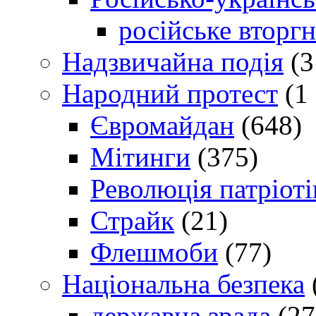
російське вторг
Надзвичайна подія
(3
Народний протест
(1 
Євромайдан
(648)
Мітинги
(375)
Революція патріоті
Страйк
(21)
Флешмоби
(77)
Національна безпека
державна зрада
(27