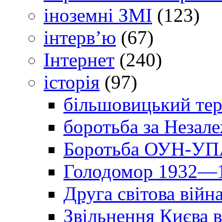
іноземні ЗМІ
(123)
інтерв’ю
(67)
Інтернет
(240)
історія
(97)
більшовицький тер
боротьба за Незал
Боротьба ОУН-УПА
Голодомор 1932—1
Друга світова війн
Звільнення Києва в