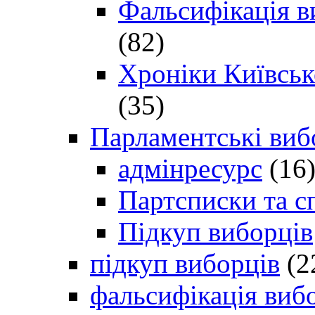
Фальсифікація в
(82)
Хроніки Київсько
(35)
Парламентські виб
адмінресурс
(16
Партсписки та с
Підкуп виборців
підкуп виборців
(2
фальсифікація виб