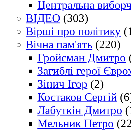
Центральна виборч
ВІДЕО
(303)
Вірші про політику
(
Вічна пам'ять
(220)
Гройсман Дмитро
Загиблі герої Євр
Зінич Ігор
(2)
Костаков Сергій
(6
Лабуткін Дмитро
(
Мельник Петро
(22