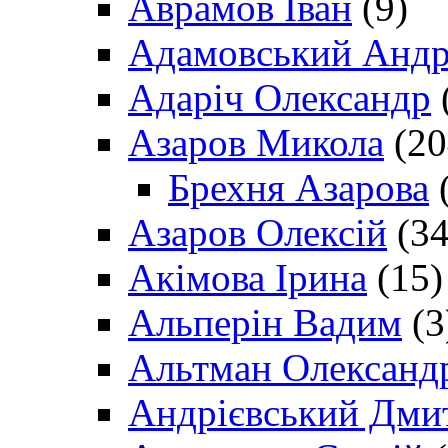
Аврамов Іван
(9)
Адамовський Андр
Адаріч Олександр
Азаров Микола
(20
Брехня Азарова
(
Азаров Олексій
(34
Акімова Ірина
(15)
Альперін Вадим
(3
Альтман Олександ
Андрієвський Дми