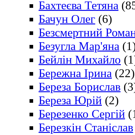
Бахтеєва Тетяна
(8
Бачун Олег
(6)
Безсмертний Рома
Безугла Мар'яна
(1
Бейлін Михайло
(1
Бережна Ірина
(22)
Береза Борислав
(3
Береза Юрій
(2)
Березенко Сергій
(
Березкін Станіслав