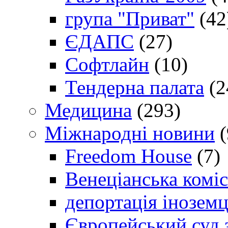
група "Приват"
(42
ЄДАПС
(27)
Софтлайн
(10)
Тендерна палата
(2
Медицина
(293)
Міжнародні новини
(
Freedom House
(7)
Венеціанська коміс
депортація іноземц
Європейський суд 