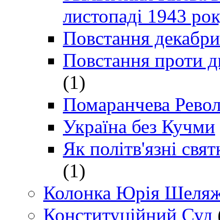
листопаді 1943 ро
Повстання декабри
Повстання проти д
(1)
Помаранчева Рево
Україна без Кучми
Як політв'язні св
(1)
Колонка Юрія Шеляж
Конституційний Суд