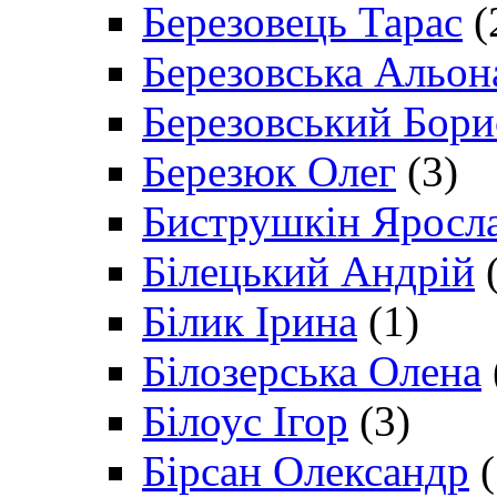
Березовець Тарас
(
Березовська Альон
Березовський Бори
Березюк Олег
(3)
Биструшкін Яросл
Білецький Андрій
(
Білик Ірина
(1)
Білозерська Олена
Білоус Ігор
(3)
Бірсан Олександр
(