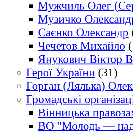
Мужчиль Олег (Сер
Музичко Олександ
Саєнко Олександр
Чечетов Михайло
(
Янукович Віктор В
Герої України
(31)
Горган (Лялька) Оле
Громадські організаці
Вінницька правоза
ВО "Молодь — над