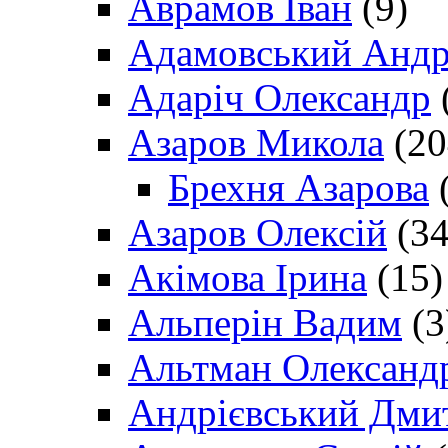
Аврамов Іван
(9)
Адамовський Андр
Адаріч Олександр
Азаров Микола
(20
Брехня Азарова
(
Азаров Олексій
(34
Акімова Ірина
(15)
Альперін Вадим
(3
Альтман Олександ
Андрієвський Дми