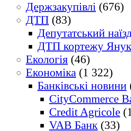
Держзакупівлі
(676)
ДТП
(83)
Депутатський наїз
ДТП кортежу Янук
Екологія
(46)
Економіка
(1 322)
Банківські новини
CityCommerce B
Credit Agricole
(
VAB Банк
(33)