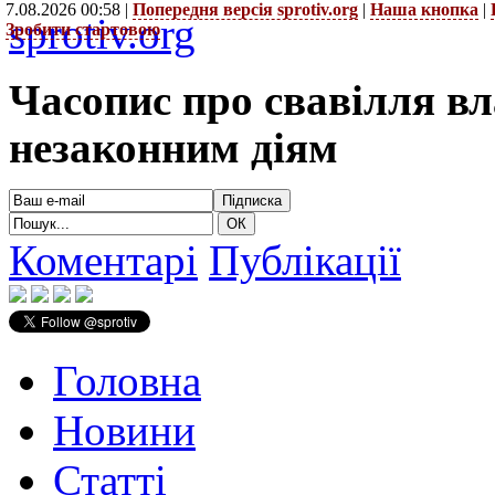
7.08.2026 00:58 |
Попередня версія sprotiv.org
|
Наша кнопка
|
sprotiv.org
Зробити стартовою
Часопис про свавілля в
незаконним діям
Коментарі
Публікації
Головна
Новини
Статті