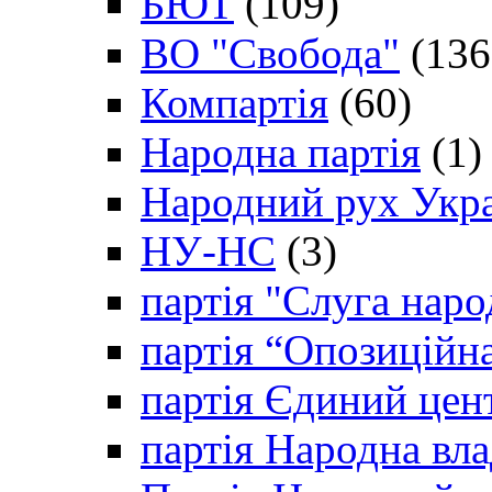
БЮТ
(109)
ВО "Свобода"
(136
Компартія
(60)
Народна партія
(1)
Народний рух Укр
НУ-НС
(3)
партія "Слуга наро
партія “Опозиційн
партія Єдиний цен
партія Народна вла