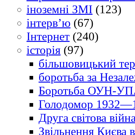
іноземні ЗМІ
(123)
інтерв’ю
(67)
Інтернет
(240)
історія
(97)
більшовицький тер
боротьба за Незал
Боротьба ОУН-УПА
Голодомор 1932—1
Друга світова війн
Звільнення Києва в