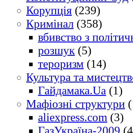
Корупція
(239)
Кримінал
(358)
вбивство з політич
розшук
(5)
тероризм
(14)
Культура та мистецтв
Гайдамака.Ua
(1)
Мафіозні структури
(
aliexpress.com
(3)
ГазУкраїна-2009
(4