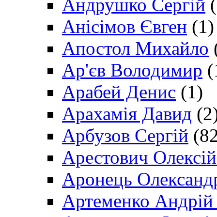
Андрушко Сергій
(
Анісімов Євген
(1)
Апостол Михайло
Ар'єв Володимир
(
Арабей Денис
(1)
Арахамія Давид
(2
Арбузов Сергій
(82
Арестович Олексі
Аронець Олександ
Артеменко Андрій