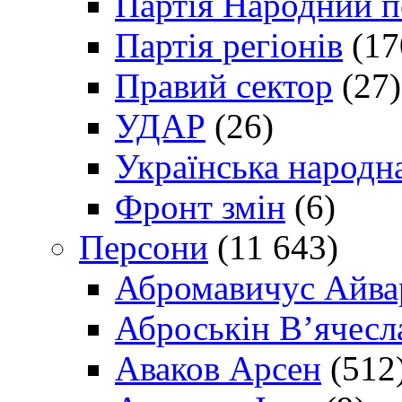
Партія Народний 
Партія регіонів
(17
Правий сектор
(27)
УДАР
(26)
Українська народна
Фронт змін
(6)
Персони
(11 643)
Абромавичус Айва
Аброськін В’ячесл
Аваков Арсен
(512