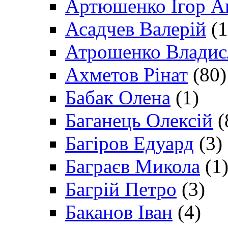
Артюшенко Ігор А
Асадчев Валерій
(1
Атрошенко Владис
Ахметов Рінат
(80)
Бабак Олена
(1)
Баганець Олексій
(
Багіров Едуард
(3)
Баграєв Микола
(1
Багрій Петро
(3)
Баканов Іван
(4)