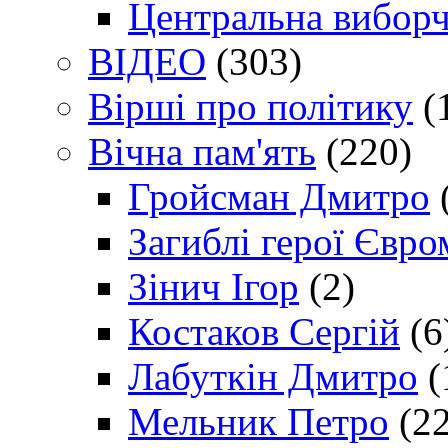
Центральна виборч
ВІДЕО
(303)
Вірші про політику
(
Вічна пам'ять
(220)
Гройсман Дмитро
Загиблі герої Євр
Зінич Ігор
(2)
Костаков Сергій
(6
Лабуткін Дмитро
(
Мельник Петро
(22