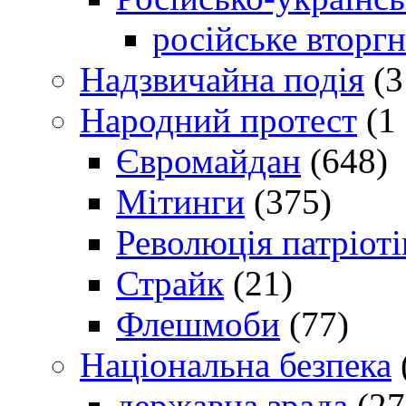
російське вторг
Надзвичайна подія
(3
Народний протест
(1 
Євромайдан
(648)
Мітинги
(375)
Революція патріоті
Страйк
(21)
Флешмоби
(77)
Національна безпека
державна зрада
(27