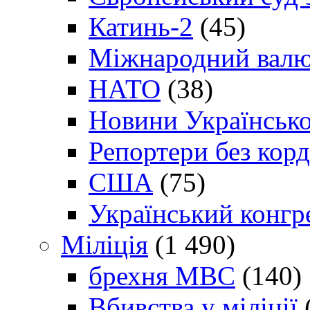
Катинь-2
(45)
Міжнародний валю
НАТО
(38)
Новини Українсько
Репортери без корд
США
(75)
Український конгр
Міліція
(1 490)
брехня МВС
(140)
Вбивства у міліції