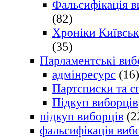
Фальсифікація в
(82)
Хроніки Київсько
(35)
Парламентські виб
адмінресурс
(16
Партсписки та с
Підкуп виборців
підкуп виборців
(2
фальсифікація виб