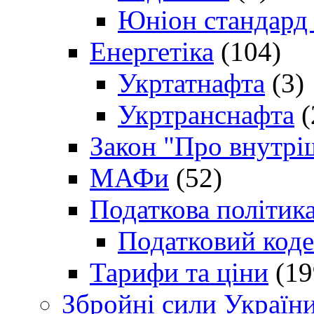
Юніон стандард
Енергетіка
(104)
Укртатнафта
(3)
Укртранснафта
(
Закон "Про внутрі
МАФи
(52)
Податкова політик
Податковий коде
Тарифи та ціни
(19
Збройні сили Україн