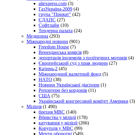
aliexpress.com
(3)
ГазУкраїна-2009
(4)
група "Приват"
(42)
ЄДАПС
(27)
Софтлайн
(10)
Тендерна палата
(24)
Медицина
(293)
Міжнародні новини
(901)
Freedom House
(7)
Венеціанська комісія
(8)
депортація іноземців з політичних мотивів
(4)
Європейський суд з прав людини
(27)
Катинь-2
(45)
Міжнародний валютний фонд
(5)
НАТО
(38)
Новини Української діаспори
(1)
Репортери без кордонів
(11)
США
(75)
Український конгресовий комітет Америки
(3)
Міліція
(1 490)
брехня МВС
(140)
Вбивства у міліції
(178)
катування у міліції
(266)
Корупція у МВС
(99)
Менти оборотні
(549)