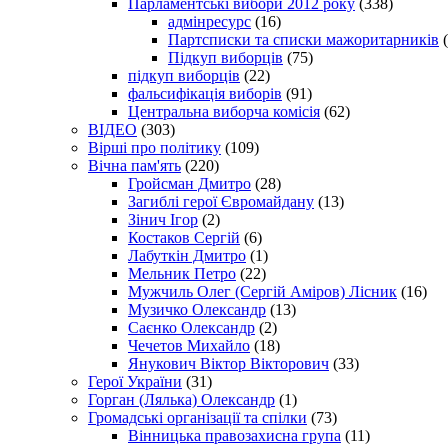
Парламентські вибори 2012 року
(338)
адмінресурс
(16)
Партсписки та списки мажоритарників
(
Підкуп виборців
(75)
підкуп виборців
(22)
фальсифікація виборів
(91)
Центральна виборча комісія
(62)
ВІДЕО
(303)
Вірші про політику
(109)
Вічна пам'ять
(220)
Гройсман Дмитро
(28)
Загиблі герої Євромайдану
(13)
Зінич Ігор
(2)
Костаков Сергій
(6)
Лабуткін Дмитро
(1)
Мельник Петро
(22)
Мужчиль Олег (Сергій Аміров) Лісник
(16)
Музичко Олександр
(13)
Саєнко Олександр
(2)
Чечетов Михайло
(18)
Янукович Віктор Вікторович
(33)
Герої України
(31)
Горган (Лялька) Олександр
(1)
Громадські організації та спілки
(73)
Вінницька правозахисна група
(11)