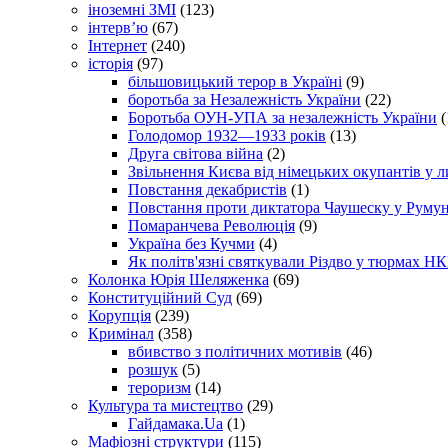
іноземні ЗМІ
(123)
інтерв’ю
(67)
Інтернет
(240)
історія
(97)
більшовицький терор в Україні
(9)
боротьба за Незалежність України
(22)
Боротьба ОУН-УПА за незалежність України
(
Голодомор 1932—1933 років
(13)
Друга світова війна
(2)
Звільнення Києва від німецьких окупантів у л
Повстання декабристів
(1)
Повстання проти диктатора Чаушеску у Румун
Помаранчева Революція
(9)
Україна без Кучми
(4)
Як політв'язні святкували Різдво у тюрмах Н
Колонка Юрія Шеляженка
(69)
Конституційний Суд
(69)
Корупція
(239)
Кримінал
(358)
вбивство з політичних мотивів
(46)
розшук
(5)
тероризм
(14)
Культура та мистецтво
(29)
Гайдамака.Ua
(1)
Мафіозні структури
(115)