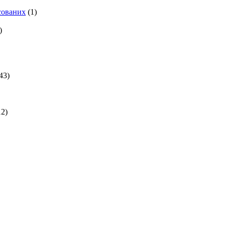
есованих
(1)
)
43)
2)