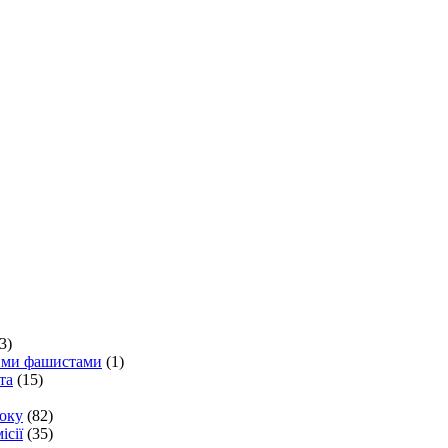
3)
кими фашистами
(1)
та
(15)
року
(82)
ісії
(35)