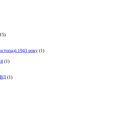
15)
истопаді 1943 року
(1)
ії
(1)
КВД
(1)