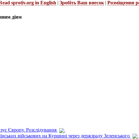
Read sprotiv.org in English
|
Зробіть Ваш внесок
|
Розміщення р
нним діям
изує Європу. Розслідування
раїнських військових на Курщині через держзраду Зеленського