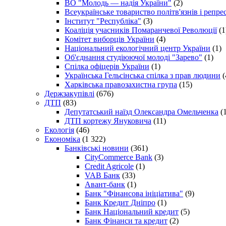
ВО "Молодь — надія України"
(2)
Всеукраїнське товариство політв'язнів і репр
Інститут "Республіка"
(3)
Коаліція учасників Помаранчевої Революції
(1
Комітет виборців України
(4)
Національний екологічний центр України
(1)
Об'єднання студіюючої молоді "Зарево"
(1)
Спілка офіцерів України
(1)
Українська Гельсінська спілка з прав людини
(
Харківська правозахистна група
(15)
Держзакупівлі
(676)
ДТП
(83)
Депутатський наїзд Олександра Омельченка
(1
ДТП кортежу Януковича
(11)
Екологія
(46)
Економіка
(1 322)
Банківські новини
(361)
CityCommerce Bank
(3)
Credit Agricole
(1)
VAB Банк
(33)
Авант-банк
(1)
Банк "Фінансова ініціатива"
(9)
Банк Кредит Дніпро
(1)
Банк Національний кредит
(5)
Банк Фінанси та кредит
(2)