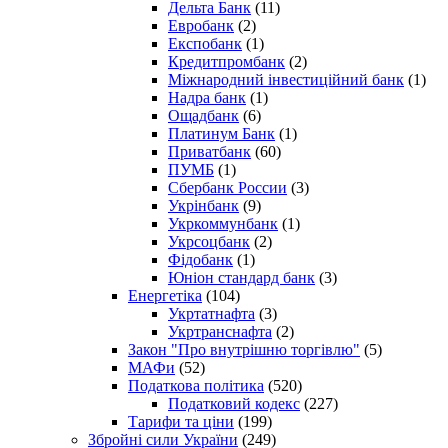
Дельта Банк
(11)
Евробанк
(2)
Експобанк
(1)
Кредитпромбанк
(2)
Міжнародний інвестиційний банк
(1)
Надра банк
(1)
Ощадбанк
(6)
Платинум Банк
(1)
Приватбанк
(60)
ПУМБ
(1)
Сбербанк России
(3)
Укрінбанк
(9)
Укркоммунбанк
(1)
Укрсоцбанк
(2)
Фідобанк
(1)
Юніон стандард банк
(3)
Енергетіка
(104)
Укртатнафта
(3)
Укртранснафта
(2)
Закон "Про внутрішню торгівлю"
(5)
МАФи
(52)
Податкова політика
(520)
Податковий кодекс
(227)
Тарифи та ціни
(199)
Збройні сили України
(249)