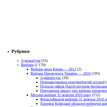
Рубрики
Адвокатура
(33)
Вибори
(1 170)
Вибори мера Києва — 2012
(2)
Вибори Президента України — 2010
(195)
Адмінресурс
(18)
Перешкоджання передвиборчій агітації
(
Підпали офісів Партії регіонів бютівсь
Порушення закону про вибори президен
Місцеві вибори 31 жовтня 2010 року
(152)
Фальсифікація виборів 31 жовтня 2010 
Хроніки Київської обласної виборчої ком