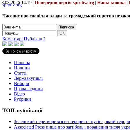
8.08.2026 14:19 |
Попередня версія sprotiv.org
|
Наша кнопка
|
sprotiv.org
Часопис про свавілля влади та громадський спротив незако
Коментарі
Публікації
Головна
Новини
Статті
Держзакупівлі
Вибори
Права людини
Відео
Рубрики
ТОП-публікації
Зеленский перетворився на терориста путіна, який терор
Associated Press пише про загибель і поранення тисяч ук