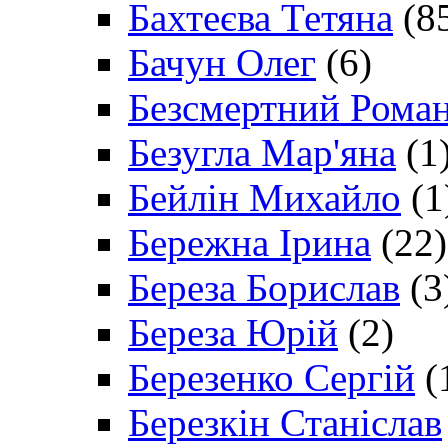
Бахтеєва Тетяна
(8
Бачун Олег
(6)
Безсмертний Рома
Безугла Мар'яна
(1
Бейлін Михайло
(1
Бережна Ірина
(22)
Береза Борислав
(3
Береза Юрій
(2)
Березенко Сергій
(
Березкін Станіслав