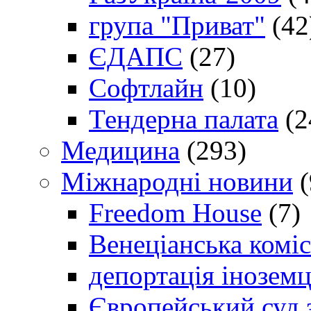
група "Приват"
(42
ЄДАПС
(27)
Софтлайн
(10)
Тендерна палата
(2
Медицина
(293)
Міжнародні новини
(
Freedom House
(7)
Венеціанська коміс
депортація іноземц
Європейський суд 