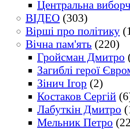
Центральна виборч
ВІДЕО
(303)
Вірші про політику
(
Вічна пам'ять
(220)
Гройсман Дмитро
Загиблі герої Євр
Зінич Ігор
(2)
Костаков Сергій
(6
Лабуткін Дмитро
(
Мельник Петро
(22