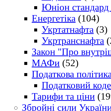
Юніон стандард
Енергетіка
(104)
Укртатнафта
(3)
Укртранснафта
(
Закон "Про внутрі
МАФи
(52)
Податкова політик
Податковий коде
Тарифи та ціни
(19
Збройні сили Україн