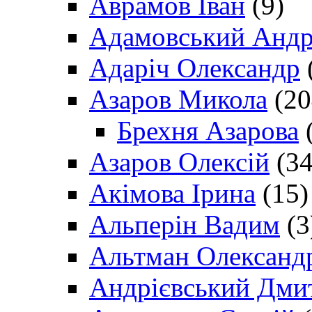
Аврамов Іван
(9)
Адамовський Андр
Адаріч Олександр
Азаров Микола
(20
Брехня Азарова
(
Азаров Олексій
(34
Акімова Ірина
(15)
Альперін Вадим
(3
Альтман Олександ
Андрієвський Дми