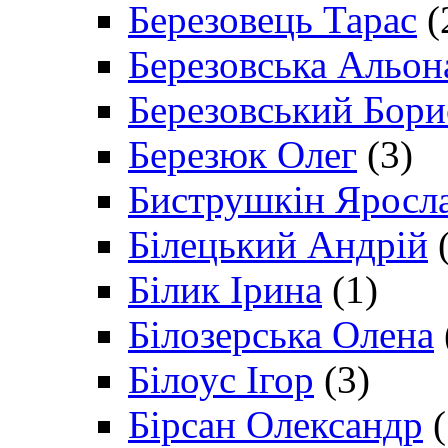
Березовець Тарас
(
Березовська Альон
Березовський Бори
Березюк Олег
(3)
Биструшкін Яросл
Білецький Андрій
(
Білик Ірина
(1)
Білозерська Олена
Білоус Ігор
(3)
Бірсан Олександр
(