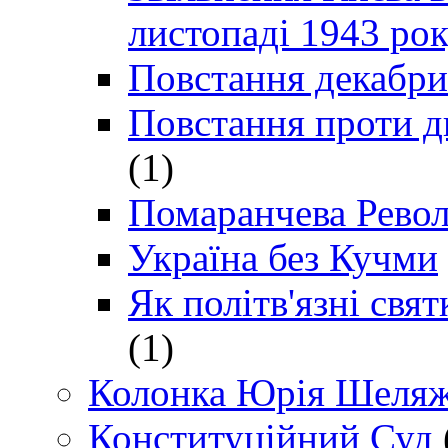
листопаді 1943 ро
Повстання декабри
Повстання проти д
(1)
Помаранчева Рево
Україна без Кучми
Як політв'язні св
(1)
Колонка Юрія Шеляж
Конституційний Суд