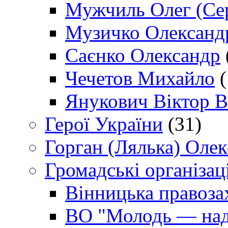
Мужчиль Олег (Сер
Музичко Олександ
Саєнко Олександр
Чечетов Михайло
(
Янукович Віктор В
Герої України
(31)
Горган (Лялька) Оле
Громадські організаці
Вінницька правоза
ВО "Молодь — над