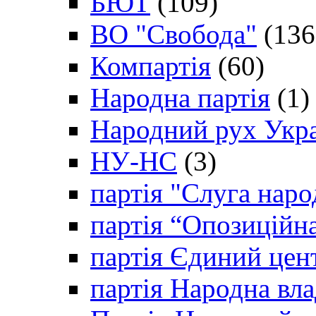
БЮТ
(109)
ВО "Свобода"
(136
Компартія
(60)
Народна партія
(1)
Народний рух Укр
НУ-НС
(3)
партія "Слуга наро
партія “Опозиційн
партія Єдиний цен
партія Народна вла