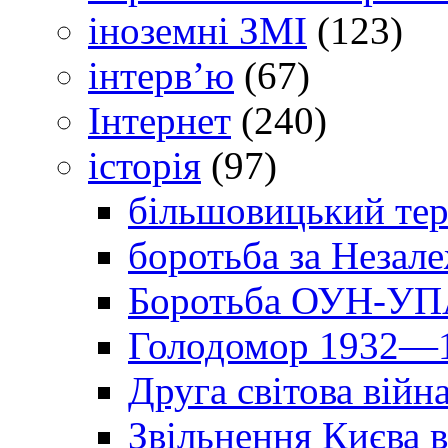
іноземні ЗМІ
(123)
інтерв’ю
(67)
Інтернет
(240)
історія
(97)
більшовицький тер
боротьба за Незал
Боротьба ОУН-УПА
Голодомор 1932—1
Друга світова війн
Звільнення Києва в