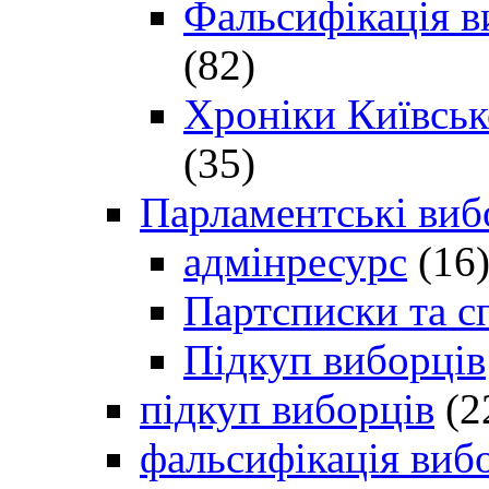
Фальсифікація в
(82)
Хроніки Київсько
(35)
Парламентські виб
адмінресурс
(16
Партсписки та с
Підкуп виборців
підкуп виборців
(2
фальсифікація виб