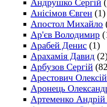
Андрушко Сергій
(
Анісімов Євген
(1)
Апостол Михайло
Ар'єв Володимир
(
Арабей Денис
(1)
Арахамія Давид
(2
Арбузов Сергій
(82
Арестович Олексі
Аронець Олександ
Артеменко Андрій