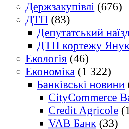
Держзакупівлі
(676)
ДТП
(83)
Депутатський наїз
ДТП кортежу Янук
Екологія
(46)
Економіка
(1 322)
Банківські новини
CityCommerce B
Credit Agricole
(
VAB Банк
(33)