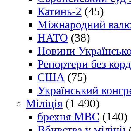
Катинь-2
(45)
Міжнародний валю
НАТО
(38)
Новини Українсько
Репортери без корд
США
(75)
Український конгр
Міліція
(1 490)
брехня МВС
(140)
Вбивства у міліції