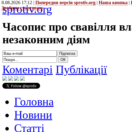
8.08.2026 17:12 |
Попередня версія sprotiv.org
|
Наша кнопка
|
sprotiv.org
Зробити стартовою
Часопис про свавілля в
незаконним діям
Коментарі
Публікації
Головна
Новини
Статті