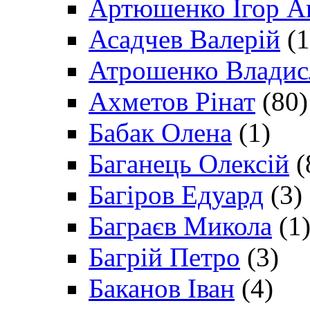
Артюшенко Ігор А
Асадчев Валерій
(1
Атрошенко Владис
Ахметов Рінат
(80)
Бабак Олена
(1)
Баганець Олексій
(
Багіров Едуард
(3)
Баграєв Микола
(1
Багрій Петро
(3)
Баканов Іван
(4)