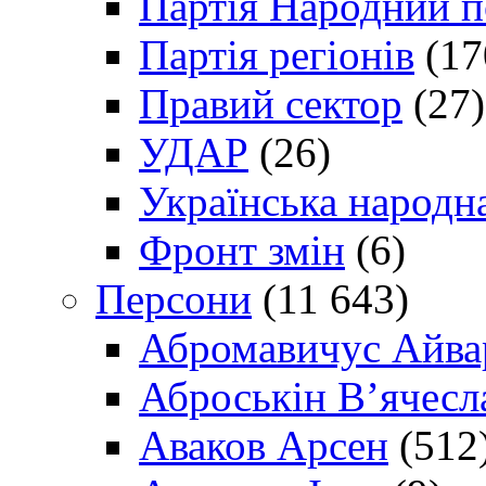
Партія Народний 
Партія регіонів
(17
Правий сектор
(27)
УДАР
(26)
Українська народна
Фронт змін
(6)
Персони
(11 643)
Абромавичус Айва
Аброськін В’ячесл
Аваков Арсен
(512