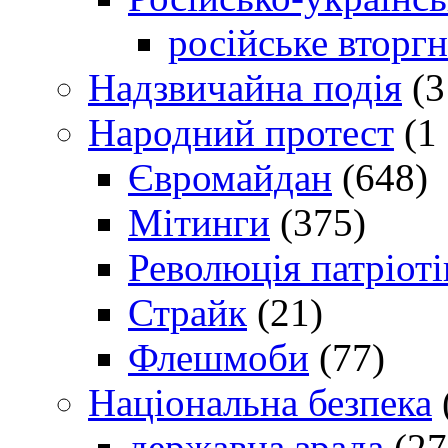
російське вторг
Надзвичайна подія
(3
Народний протест
(1 
Євромайдан
(648)
Мітинги
(375)
Революція патріоті
Страйк
(21)
Флешмоби
(77)
Національна безпека
державна зрада
(27