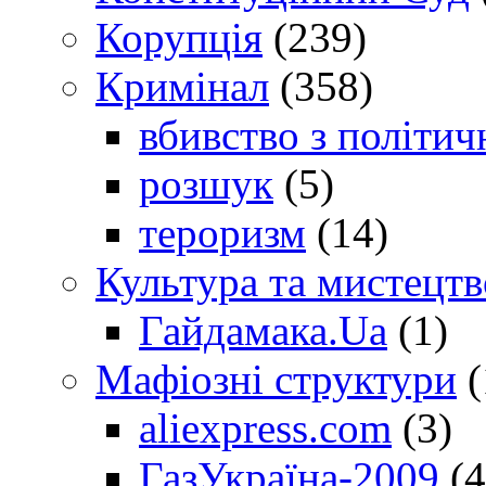
Корупція
(239)
Кримінал
(358)
вбивство з політич
розшук
(5)
тероризм
(14)
Культура та мистецтв
Гайдамака.Ua
(1)
Мафіозні структури
(
aliexpress.com
(3)
ГазУкраїна-2009
(4