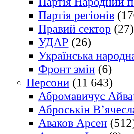
Партія Народний 
Партія регіонів
(17
Правий сектор
(27)
УДАР
(26)
Українська народна
Фронт змін
(6)
Персони
(11 643)
Абромавичус Айва
Аброськін В’ячесл
Аваков Арсен
(512