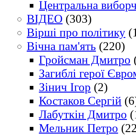
Центральна виборч
ВІДЕО
(303)
Вірші про політику
(
Вічна пам'ять
(220)
Гройсман Дмитро
Загиблі герої Євр
Зінич Ігор
(2)
Костаков Сергій
(6
Лабуткін Дмитро
(
Мельник Петро
(22