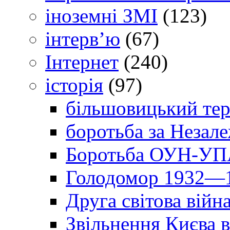
іноземні ЗМІ
(123)
інтерв’ю
(67)
Інтернет
(240)
історія
(97)
більшовицький тер
боротьба за Незал
Боротьба ОУН-УПА
Голодомор 1932—1
Друга світова війн
Звільнення Києва в