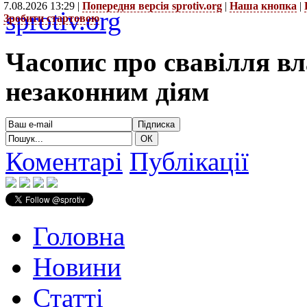
7.08.2026 13:29 |
Попередня версія sprotiv.org
|
Наша кнопка
|
sprotiv.org
Зробити стартовою
Часопис про свавілля в
незаконним діям
Коментарі
Публікації
Головна
Новини
Статті