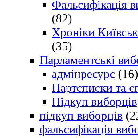
Фальсифікація в
(82)
Хроніки Київсько
(35)
Парламентські виб
адмінресурс
(16
Партсписки та с
Підкуп виборців
підкуп виборців
(2
фальсифікація виб