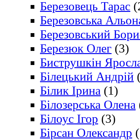
Березовець Тарас
(
Березовська Альон
Березовський Бори
Березюк Олег
(3)
Биструшкін Яросл
Білецький Андрій
(
Білик Ірина
(1)
Білозерська Олена
Білоус Ігор
(3)
Бірсан Олександр
(