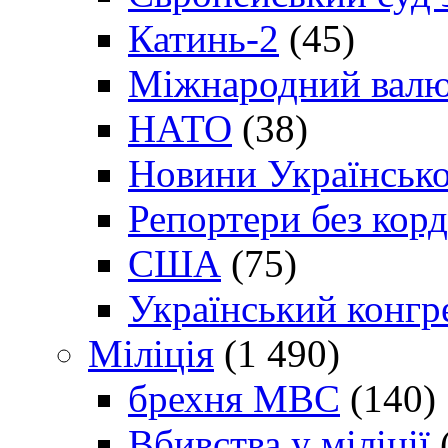
Катинь-2
(45)
Міжнародний валю
НАТО
(38)
Новини Українсько
Репортери без корд
США
(75)
Український конгр
Міліція
(1 490)
брехня МВС
(140)
Вбивства у міліції