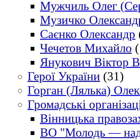
Мужчиль Олег (Сер
Музичко Олександ
Саєнко Олександр
Чечетов Михайло
(
Янукович Віктор В
Герої України
(31)
Горган (Лялька) Оле
Громадські організаці
Вінницька правоза
ВО "Молодь — над