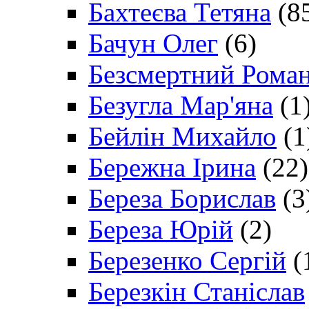
Бахтеєва Тетяна
(8
Бачун Олег
(6)
Безсмертний Рома
Безугла Мар'яна
(1
Бейлін Михайло
(1
Бережна Ірина
(22)
Береза Борислав
(3
Береза Юрій
(2)
Березенко Сергій
(
Березкін Станіслав