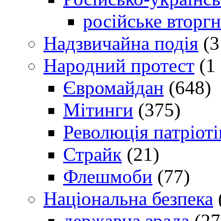
російське вторг
Надзвичайна подія
(3
Народний протест
(1 
Євромайдан
(648)
Мітинги
(375)
Революція патріоті
Страйк
(21)
Флешмоби
(77)
Національна безпека
державна зрада
(27