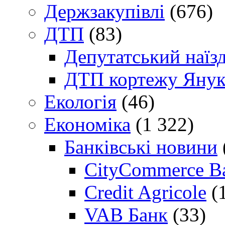
Держзакупівлі
(676)
ДТП
(83)
Депутатський наїз
ДТП кортежу Янук
Екологія
(46)
Економіка
(1 322)
Банківські новини
CityCommerce B
Credit Agricole
(
VAB Банк
(33)