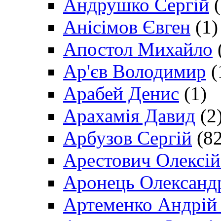
Андрушко Сергій
(
Анісімов Євген
(1)
Апостол Михайло
Ар'єв Володимир
(
Арабей Денис
(1)
Арахамія Давид
(2
Арбузов Сергій
(82
Арестович Олексі
Аронець Олександ
Артеменко Андрій