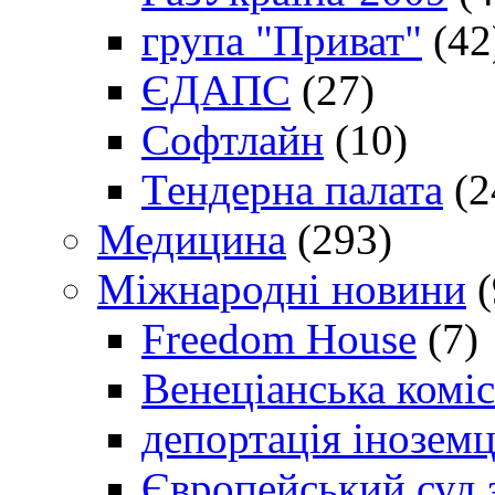
група "Приват"
(42
ЄДАПС
(27)
Софтлайн
(10)
Тендерна палата
(2
Медицина
(293)
Міжнародні новини
(
Freedom House
(7)
Венеціанська коміс
депортація іноземц
Європейський суд 