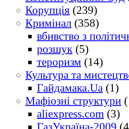
Корупція
(239)
Кримінал
(358)
вбивство з політич
розшук
(5)
тероризм
(14)
Культура та мистецтв
Гайдамака.Ua
(1)
Мафіозні структури
(
aliexpress.com
(3)
ГазУкраїна-2009
(4