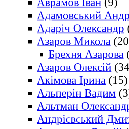
Аврамов Іван
(9)
Адамовський Андр
Адаріч Олександр
Азаров Микола
(20
Брехня Азарова
(
Азаров Олексій
(34
Акімова Ірина
(15)
Альперін Вадим
(3
Альтман Олександ
Андрієвський Дми