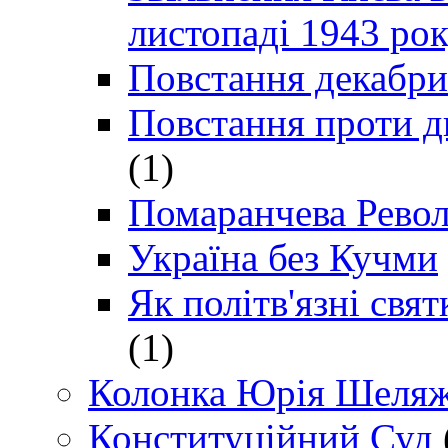
листопаді 1943 ро
Повстання декабри
Повстання проти д
(1)
Помаранчева Рево
Україна без Кучми
Як політв'язні св
(1)
Колонка Юрія Шеляж
Конституційний Суд