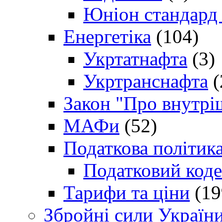
Юніон стандард
Енергетіка
(104)
Укртатнафта
(3)
Укртранснафта
(
Закон "Про внутрі
МАФи
(52)
Податкова політик
Податковий коде
Тарифи та ціни
(19
Збройні сили Україн