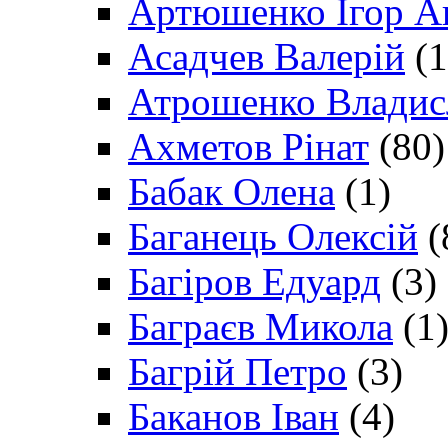
Артюшенко Ігор А
Асадчев Валерій
(1
Атрошенко Владис
Ахметов Рінат
(80)
Бабак Олена
(1)
Баганець Олексій
(
Багіров Едуард
(3)
Баграєв Микола
(1
Багрій Петро
(3)
Баканов Іван
(4)