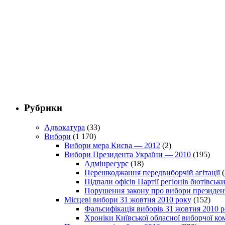
Рубрики
Адвокатура
(33)
Вибори
(1 170)
Вибори мера Києва — 2012
(2)
Вибори Президента України — 2010
(195)
Адмінресурс
(18)
Перешкоджання передвиборчій агітації
(
Підпали офісів Партії регіонів бютівсь
Порушення закону про вибори президен
Місцеві вибори 31 жовтня 2010 року
(152)
Фальсифікація виборів 31 жовтня 2010 
Хроніки Київської обласної виборчої ком