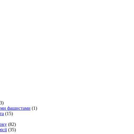
3)
кими фашистами
(1)
та
(15)
року
(82)
ісії
(35)