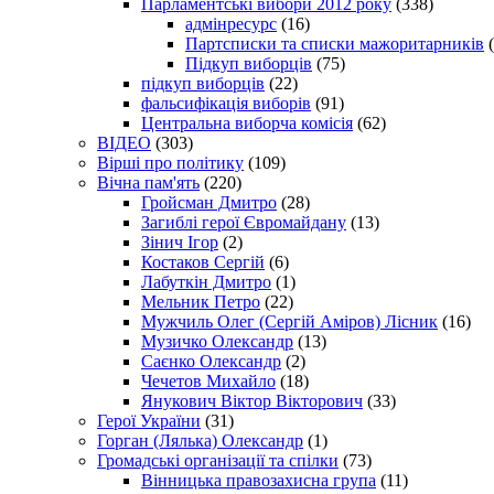
Парламентські вибори 2012 року
(338)
адмінресурс
(16)
Партсписки та списки мажоритарників
(
Підкуп виборців
(75)
підкуп виборців
(22)
фальсифікація виборів
(91)
Центральна виборча комісія
(62)
ВІДЕО
(303)
Вірші про політику
(109)
Вічна пам'ять
(220)
Гройсман Дмитро
(28)
Загиблі герої Євромайдану
(13)
Зінич Ігор
(2)
Костаков Сергій
(6)
Лабуткін Дмитро
(1)
Мельник Петро
(22)
Мужчиль Олег (Сергій Аміров) Лісник
(16)
Музичко Олександр
(13)
Саєнко Олександр
(2)
Чечетов Михайло
(18)
Янукович Віктор Вікторович
(33)
Герої України
(31)
Горган (Лялька) Олександр
(1)
Громадські організації та спілки
(73)
Вінницька правозахисна група
(11)