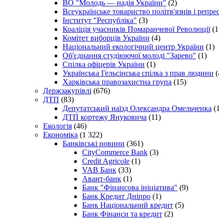
ВО "Молодь — надія України"
(2)
Всеукраїнське товариство політв'язнів і репр
Інститут "Республіка"
(3)
Коаліція учасників Помаранчевої Революції
(1
Комітет виборців України
(4)
Національний екологічний центр України
(1)
Об'єднання студіюючої молоді "Зарево"
(1)
Спілка офіцерів України
(1)
Українська Гельсінська спілка з прав людини
(
Харківська правозахистна група
(15)
Держзакупівлі
(676)
ДТП
(83)
Депутатський наїзд Олександра Омельченка
(1
ДТП кортежу Януковича
(11)
Екологія
(46)
Економіка
(1 322)
Банківські новини
(361)
CityCommerce Bank
(3)
Credit Agricole
(1)
VAB Банк
(33)
Авант-банк
(1)
Банк "Фінансова ініціатива"
(9)
Банк Кредит Дніпро
(1)
Банк Національний кредит
(5)
Банк Фінанси та кредит
(2)