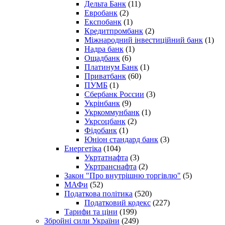
Дельта Банк
(11)
Евробанк
(2)
Експобанк
(1)
Кредитпромбанк
(2)
Міжнародний інвестиційний банк
(1)
Надра банк
(1)
Ощадбанк
(6)
Платинум Банк
(1)
Приватбанк
(60)
ПУМБ
(1)
Сбербанк России
(3)
Укрінбанк
(9)
Укркоммунбанк
(1)
Укрсоцбанк
(2)
Фідобанк
(1)
Юніон стандард банк
(3)
Енергетіка
(104)
Укртатнафта
(3)
Укртранснафта
(2)
Закон "Про внутрішню торгівлю"
(5)
МАФи
(52)
Податкова політика
(520)
Податковий кодекс
(227)
Тарифи та ціни
(199)
Збройні сили України
(249)