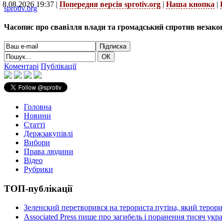
8.08.2026 19:37 |
Попередня версія sprotiv.org
|
Наша кнопка
|
sprotiv.org
Часопис про свавілля влади та громадський спротив незако
Коментарі
Публікації
Головна
Новини
Статті
Держзакупівлі
Вибори
Права людини
Відео
Рубрики
ТОП-публікації
Зеленский перетворився на терориста путіна, який терор
Associated Press пише про загибель і поранення тисяч ук