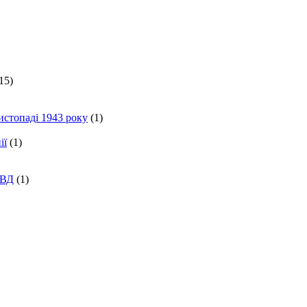
15)
истопаді 1943 року
(1)
ії
(1)
КВД
(1)