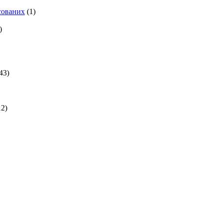
есованих
(1)
)
43)
2)