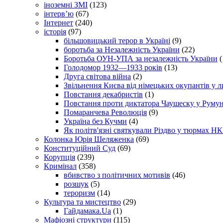
іноземні ЗМІ
(123)
інтерв’ю
(67)
Інтернет
(240)
історія
(97)
більшовицький терор в Україні
(9)
боротьба за Незалежність України
(22)
Боротьба ОУН-УПА за незалежність України
(
Голодомор 1932—1933 років
(13)
Друга світова війна
(2)
Звільнення Києва від німецьких окупантів у л
Повстання декабристів
(1)
Повстання проти диктатора Чаушеску у Румун
Помаранчева Революція
(9)
Україна без Кучми
(4)
Як політв'язні святкували Різдво у тюрмах Н
Колонка Юрія Шеляженка
(69)
Конституційний Суд
(69)
Корупція
(239)
Кримінал
(358)
вбивство з політичних мотивів
(46)
розшук
(5)
тероризм
(14)
Культура та мистецтво
(29)
Гайдамака.Ua
(1)
Мафіозні структури
(115)