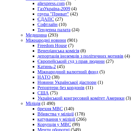
aliexpress.com
(3)
ГазУкраїна-2009
(4)
група "Приват"
(42)
ЄДАПС
(27)
Софтлайн
(10)
Тендерна палата
(24)
Медицина
(293)
Міжнародні новини
(901)
Freedom House
(7)
Венеціанська комісія
(8)
депортація іноземців з політичних мотивів
(4)
Європейський суд з прав людини
(27)
Катинь-2
(45)
Міжнародний валютний фонд
(5)
НАТО
(38)
Новини Української діаспори
(1)
Репортери без кордонів
(11)
США
(75)
Український конгресовий комітет Америки
(3)
Міліція
(1 490)
брехня МВС
(140)
Вбивства у міліції
(178)
катування у міліції
(266)
Корупція у МВС
(99)
Менти оборотні
(549)