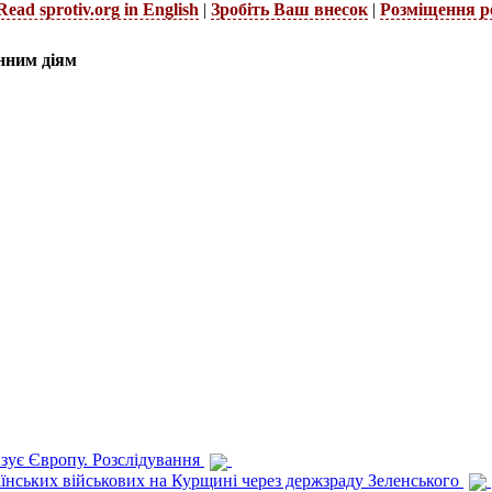
Read sprotiv.org in English
|
Зробіть Ваш внесок
|
Розміщення р
нним діям
изує Європу. Розслідування
раїнських військових на Курщині через держзраду Зеленського