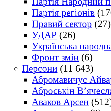
Партія Народний 
Партія регіонів
(17
Правий сектор
(27)
УДАР
(26)
Українська народна
Фронт змін
(6)
Персони
(11 643)
Абромавичус Айва
Аброськін В’ячесл
Аваков Арсен
(512