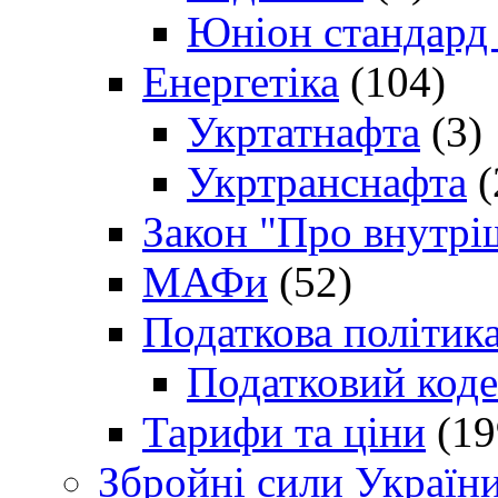
Юніон стандард
Енергетіка
(104)
Укртатнафта
(3)
Укртранснафта
(
Закон "Про внутрі
МАФи
(52)
Податкова політик
Податковий коде
Тарифи та ціни
(19
Збройні сили Україн