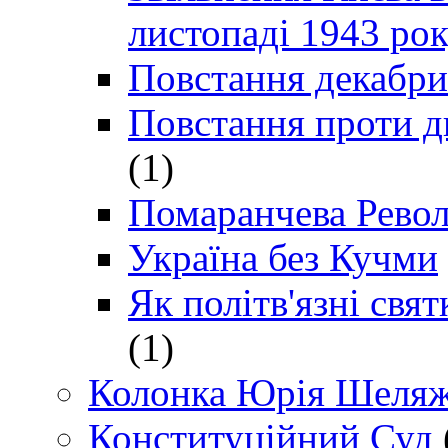
листопаді 1943 ро
Повстання декабри
Повстання проти д
(1)
Помаранчева Рево
Україна без Кучми
Як політв'язні св
(1)
Колонка Юрія Шеляж
Конституційний Суд