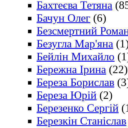
Бахтеєва Тетяна
(8
Бачун Олег
(6)
Безсмертний Рома
Безугла Мар'яна
(1
Бейлін Михайло
(1
Бережна Ірина
(22)
Береза Борислав
(3
Береза Юрій
(2)
Березенко Сергій
(
Березкін Станіслав