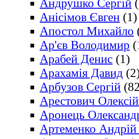
Андрушко Сергій
(
Анісімов Євген
(1)
Апостол Михайло
Ар'єв Володимир
(
Арабей Денис
(1)
Арахамія Давид
(2
Арбузов Сергій
(82
Арестович Олексі
Аронець Олександ
Артеменко Андрій