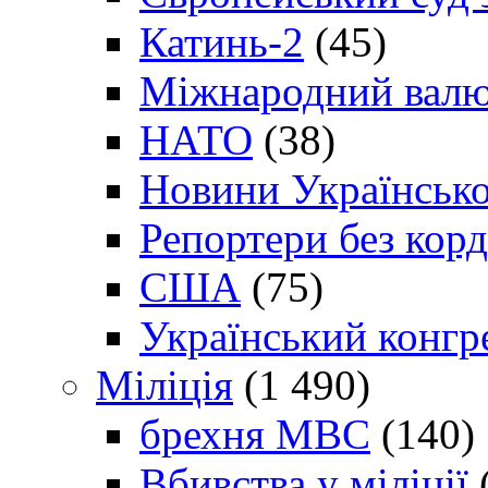
Катинь-2
(45)
Міжнародний валю
НАТО
(38)
Новини Українсько
Репортери без корд
США
(75)
Український конгр
Міліція
(1 490)
брехня МВС
(140)
Вбивства у міліції