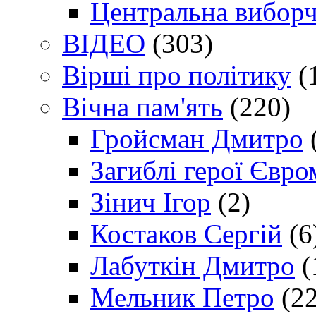
Центральна виборч
ВІДЕО
(303)
Вірші про політику
(
Вічна пам'ять
(220)
Гройсман Дмитро
Загиблі герої Євр
Зінич Ігор
(2)
Костаков Сергій
(6
Лабуткін Дмитро
(
Мельник Петро
(22