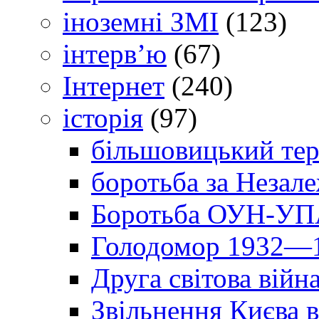
іноземні ЗМІ
(123)
інтерв’ю
(67)
Інтернет
(240)
історія
(97)
більшовицький тер
боротьба за Незал
Боротьба ОУН-УПА
Голодомор 1932—1
Друга світова війн
Звільнення Києва в