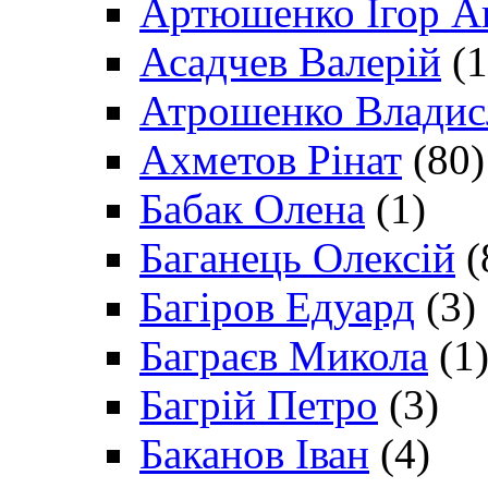
Артюшенко Ігор А
Асадчев Валерій
(1
Атрошенко Владис
Ахметов Рінат
(80)
Бабак Олена
(1)
Баганець Олексій
(
Багіров Едуард
(3)
Баграєв Микола
(1
Багрій Петро
(3)
Баканов Іван
(4)