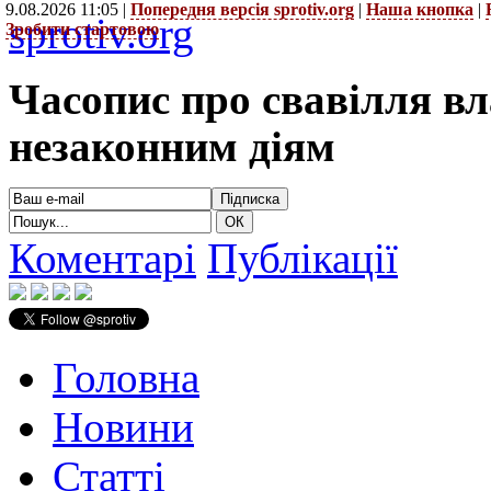
9.08.2026 11:05 |
Попередня версія sprotiv.org
|
Наша кнопка
|
sprotiv.org
Зробити стартовою
Часопис про свавілля в
незаконним діям
Коментарі
Публікації
Головна
Новини
Статті