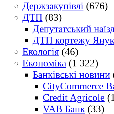
Держзакупівлі
(676)
ДТП
(83)
Депутатський наїз
ДТП кортежу Янук
Екологія
(46)
Економіка
(1 322)
Банківські новини
CityCommerce B
Credit Agricole
(
VAB Банк
(33)