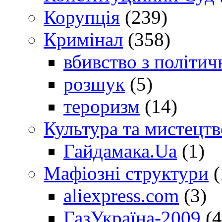
Корупція
(239)
Кримінал
(358)
вбивство з політич
розшук
(5)
тероризм
(14)
Культура та мистецтв
Гайдамака.Ua
(1)
Мафіозні структури
(
aliexpress.com
(3)
ГазУкраїна-2009
(4