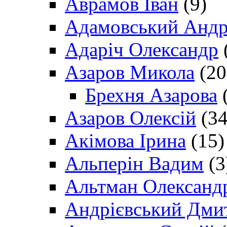
Аврамов Іван
(9)
Адамовський Андр
Адаріч Олександр
Азаров Микола
(20
Брехня Азарова
(
Азаров Олексій
(34
Акімова Ірина
(15)
Альперін Вадим
(3
Альтман Олександ
Андрієвський Дми