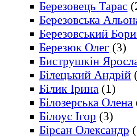
Березовець Тарас
(
Березовська Альон
Березовський Бори
Березюк Олег
(3)
Биструшкін Яросл
Білецький Андрій
(
Білик Ірина
(1)
Білозерська Олена
Білоус Ігор
(3)
Бірсан Олександр
(