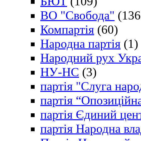
БЮТ
(109)
ВО "Свобода"
(136
Компартія
(60)
Народна партія
(1)
Народний рух Укр
НУ-НС
(3)
партія "Слуга наро
партія “Опозиційн
партія Єдиний цен
партія Народна вла