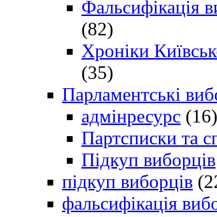
Фальсифікація в
(82)
Хроніки Київсько
(35)
Парламентські виб
адмінресурс
(16
Партсписки та с
Підкуп виборців
підкуп виборців
(2
фальсифікація виб