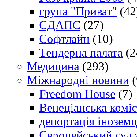
група "Приват"
(42
ЄДАПС
(27)
Софтлайн
(10)
Тендерна палата
(2
Медицина
(293)
Міжнародні новини
(
Freedom House
(7)
Венеціанська коміс
депортація іноземц
Європейський суд 