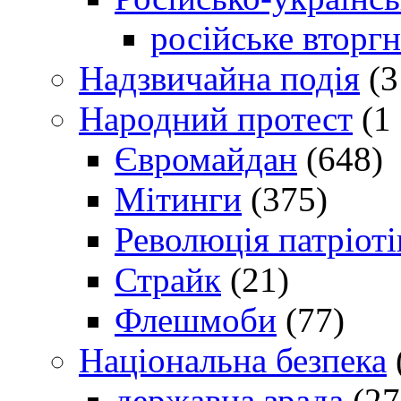
російське вторг
Надзвичайна подія
(3
Народний протест
(1 
Євромайдан
(648)
Мітинги
(375)
Революція патріоті
Страйк
(21)
Флешмоби
(77)
Національна безпека
державна зрада
(27