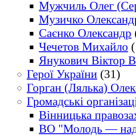
Мужчиль Олег (Сер
Музичко Олександ
Саєнко Олександр
Чечетов Михайло
(
Янукович Віктор В
Герої України
(31)
Горган (Лялька) Оле
Громадські організаці
Вінницька правоза
ВО "Молодь — над