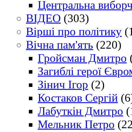
Центральна виборч
ВІДЕО
(303)
Вірші про політику
(
Вічна пам'ять
(220)
Гройсман Дмитро
Загиблі герої Євр
Зінич Ігор
(2)
Костаков Сергій
(6
Лабуткін Дмитро
(
Мельник Петро
(22