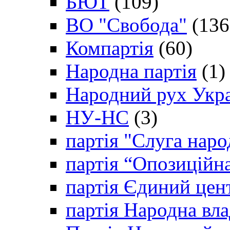
БЮТ
(109)
ВО "Свобода"
(136
Компартія
(60)
Народна партія
(1)
Народний рух Укр
НУ-НС
(3)
партія "Слуга наро
партія “Опозиційн
партія Єдиний цен
партія Народна вла