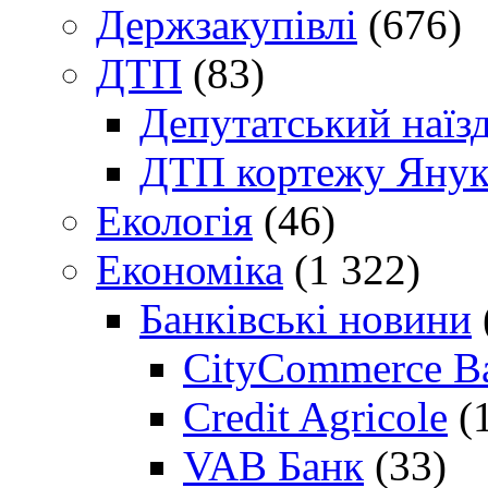
Держзакупівлі
(676)
ДТП
(83)
Депутатський наїз
ДТП кортежу Янук
Екологія
(46)
Економіка
(1 322)
Банківські новини
CityCommerce B
Credit Agricole
(
VAB Банк
(33)