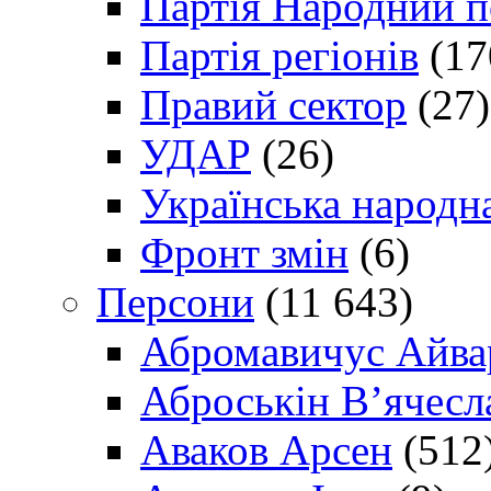
Партія Народний 
Партія регіонів
(17
Правий сектор
(27)
УДАР
(26)
Українська народна
Фронт змін
(6)
Персони
(11 643)
Абромавичус Айва
Аброськін В’ячесл
Аваков Арсен
(512