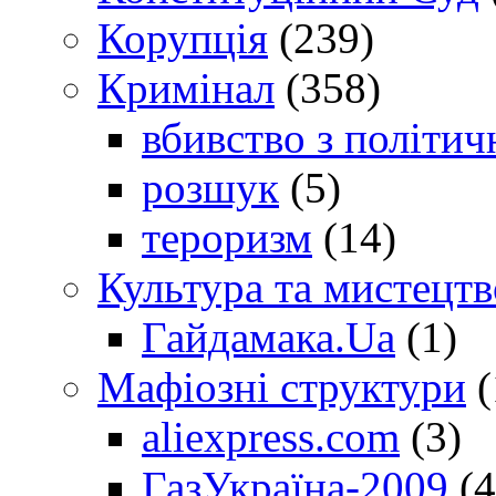
Корупція
(239)
Кримінал
(358)
вбивство з політич
розшук
(5)
тероризм
(14)
Культура та мистецтв
Гайдамака.Ua
(1)
Мафіозні структури
(
aliexpress.com
(3)
ГазУкраїна-2009
(4