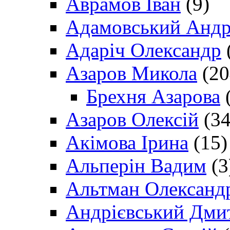
Аврамов Іван
(9)
Адамовський Андр
Адаріч Олександр
Азаров Микола
(20
Брехня Азарова
(
Азаров Олексій
(34
Акімова Ірина
(15)
Альперін Вадим
(3
Альтман Олександ
Андрієвський Дми