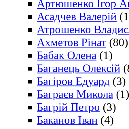
Артюшенко Ігор А
Асадчев Валерій
(1
Атрошенко Владис
Ахметов Рінат
(80)
Бабак Олена
(1)
Баганець Олексій
(
Багіров Едуард
(3)
Баграєв Микола
(1
Багрій Петро
(3)
Баканов Іван
(4)