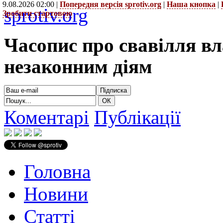
9.08.2026 02:00 |
Попередня версія sprotiv.org
|
Наша кнопка
|
sprotiv.org
Зробити стартовою
Часопис про свавілля в
незаконним діям
Коментарі
Публікації
Головна
Новини
Статті