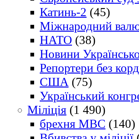
Катинь-2
(45)
Міжнародний валю
НАТО
(38)
Новини Українсько
Репортери без корд
США
(75)
Український конгр
Міліція
(1 490)
брехня МВС
(140)
Вбивства у міліції