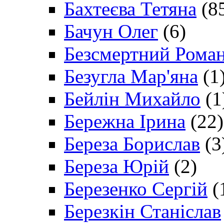
Бахтеєва Тетяна
(8
Бачун Олег
(6)
Безсмертний Рома
Безугла Мар'яна
(1
Бейлін Михайло
(1
Бережна Ірина
(22)
Береза Борислав
(3
Береза Юрій
(2)
Березенко Сергій
(
Березкін Станіслав