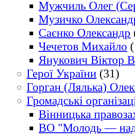
Мужчиль Олег (Сер
Музичко Олександ
Саєнко Олександр
Чечетов Михайло
(
Янукович Віктор В
Герої України
(31)
Горган (Лялька) Оле
Громадські організаці
Вінницька правоза
ВО "Молодь — над