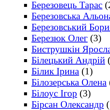
Березовець Тарас
(
Березовська Альон
Березовський Бори
Березюк Олег
(3)
Биструшкін Яросл
Білецький Андрій
(
Білик Ірина
(1)
Білозерська Олена
Білоус Ігор
(3)
Бірсан Олександр
(