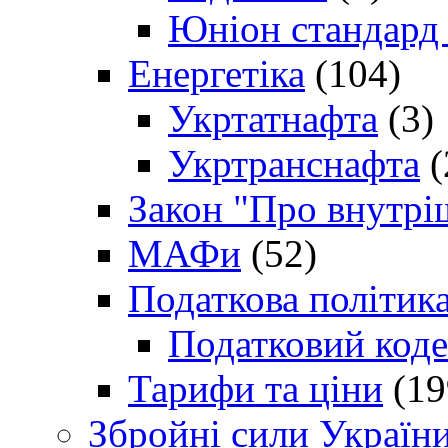
Юніон стандард
Енергетіка
(104)
Укртатнафта
(3)
Укртранснафта
(
Закон "Про внутрі
МАФи
(52)
Податкова політик
Податковий коде
Тарифи та ціни
(19
Збройні сили Україн