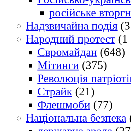
російське вторг
Надзвичайна подія
(3
Народний протест
(1 
Євромайдан
(648)
Мітинги
(375)
Революція патріоті
Страйк
(21)
Флешмоби
(77)
Національна безпека
державна зрада
(27