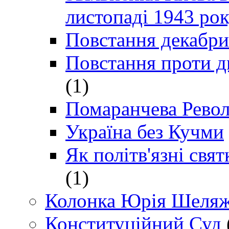
листопаді 1943 ро
Повстання декабри
Повстання проти д
(1)
Помаранчева Рево
Україна без Кучми
Як політв'язні св
(1)
Колонка Юрія Шеляж
Конституційний Суд