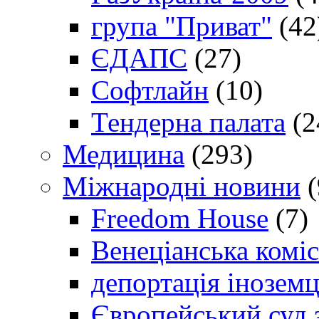
група "Приват"
(42
ЄДАПС
(27)
Софтлайн
(10)
Тендерна палата
(2
Медицина
(293)
Міжнародні новини
(
Freedom House
(7)
Венеціанська коміс
депортація іноземц
Європейський суд 