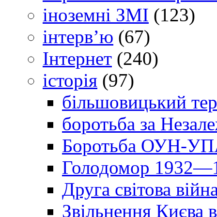
іноземні ЗМІ
(123)
інтерв’ю
(67)
Інтернет
(240)
історія
(97)
більшовицький тер
боротьба за Незал
Боротьба ОУН-УПА
Голодомор 1932—1
Друга світова війн
Звільнення Києва в