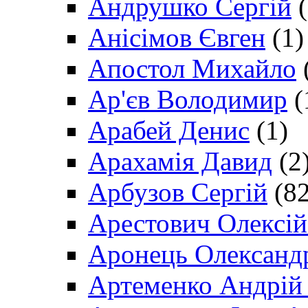
Андрушко Сергій
(
Анісімов Євген
(1)
Апостол Михайло
Ар'єв Володимир
(
Арабей Денис
(1)
Арахамія Давид
(2
Арбузов Сергій
(82
Арестович Олексі
Аронець Олександ
Артеменко Андрій