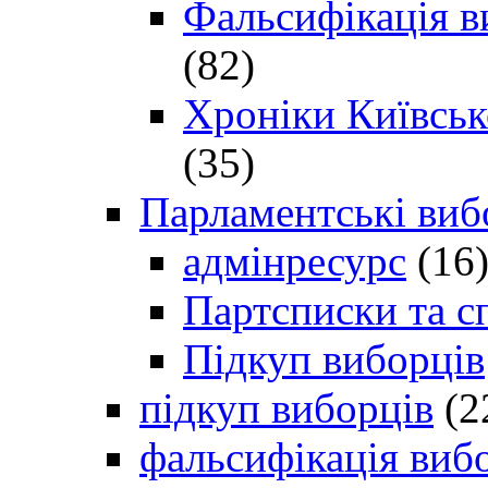
Фальсифікація в
(82)
Хроніки Київсько
(35)
Парламентські виб
адмінресурс
(16
Партсписки та с
Підкуп виборців
підкуп виборців
(2
фальсифікація виб