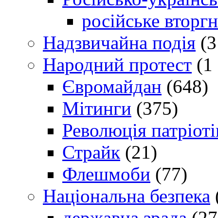
російське вторг
Надзвичайна подія
(3
Народний протест
(1 
Євромайдан
(648)
Мітинги
(375)
Революція патріоті
Страйк
(21)
Флешмоби
(77)
Національна безпека
державна зрада
(27