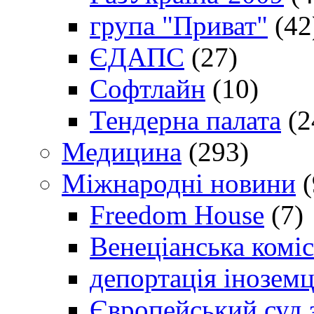
група "Приват"
(42
ЄДАПС
(27)
Софтлайн
(10)
Тендерна палата
(2
Медицина
(293)
Міжнародні новини
(
Freedom House
(7)
Венеціанська коміс
депортація іноземц
Європейський суд 