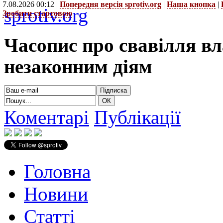
7.08.2026 00:12 |
Попередня версія sprotiv.org
|
Наша кнопка
|
sprotiv.org
Зробити стартовою
Часопис про свавілля в
незаконним діям
Коментарі
Публікації
Головна
Новини
Статті