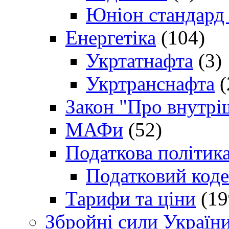
Юніон стандард
Енергетіка
(104)
Укртатнафта
(3)
Укртранснафта
(
Закон "Про внутрі
МАФи
(52)
Податкова політик
Податковий коде
Тарифи та ціни
(19
Збройні сили Україн