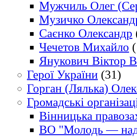
Мужчиль Олег (Сер
Музичко Олександ
Саєнко Олександр
Чечетов Михайло
(
Янукович Віктор В
Герої України
(31)
Горган (Лялька) Оле
Громадські організаці
Вінницька правоза
ВО "Молодь — над