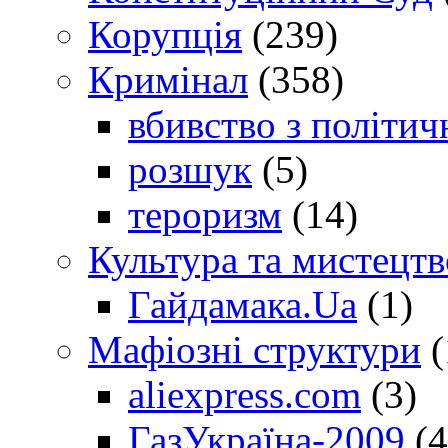
Корупція
(239)
Кримінал
(358)
вбивство з політич
розшук
(5)
тероризм
(14)
Культура та мистецтв
Гайдамака.Ua
(1)
Мафіозні структури
(
aliexpress.com
(3)
ГазУкраїна-2009
(4