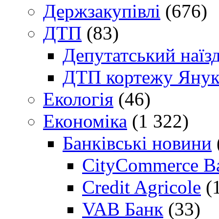
Держзакупівлі
(676)
ДТП
(83)
Депутатський наїз
ДТП кортежу Янук
Екологія
(46)
Економіка
(1 322)
Банківські новини
CityCommerce B
Credit Agricole
(
VAB Банк
(33)