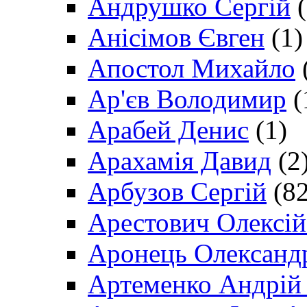
Андрушко Сергій
(
Анісімов Євген
(1)
Апостол Михайло
Ар'єв Володимир
(
Арабей Денис
(1)
Арахамія Давид
(2
Арбузов Сергій
(82
Арестович Олексі
Аронець Олександ
Артеменко Андрій