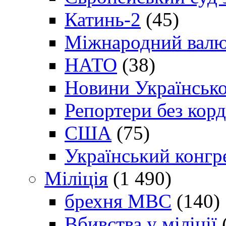
Катинь-2
(45)
Міжнародний валю
НАТО
(38)
Новини Українсько
Репортери без корд
США
(75)
Український конгр
Міліція
(1 490)
брехня МВС
(140)
Вбивства у міліції