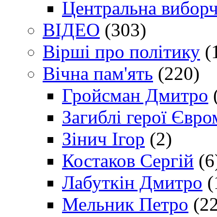
Центральна виборч
ВІДЕО
(303)
Вірші про політику
(
Вічна пам'ять
(220)
Гройсман Дмитро
Загиблі герої Євр
Зінич Ігор
(2)
Костаков Сергій
(6
Лабуткін Дмитро
(
Мельник Петро
(22