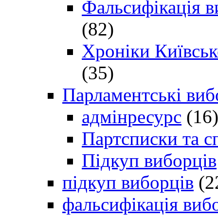
Фальсифікація в
(82)
Хроніки Київсько
(35)
Парламентські виб
адмінресурс
(16
Партсписки та с
Підкуп виборців
підкуп виборців
(2
фальсифікація виб