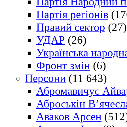
Партія Народний 
Партія регіонів
(17
Правий сектор
(27)
УДАР
(26)
Українська народна
Фронт змін
(6)
Персони
(11 643)
Абромавичус Айва
Аброськін В’ячесл
Аваков Арсен
(512