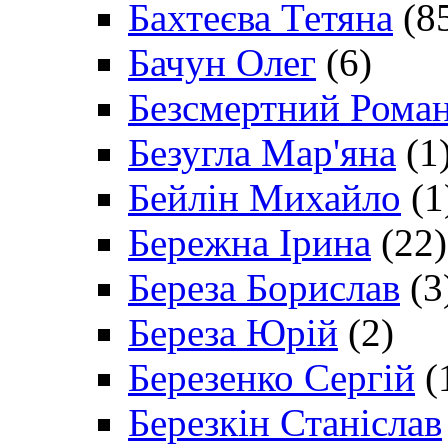
Бахтеєва Тетяна
(8
Бачун Олег
(6)
Безсмертний Рома
Безугла Мар'яна
(1
Бейлін Михайло
(1
Бережна Ірина
(22)
Береза Борислав
(3
Береза Юрій
(2)
Березенко Сергій
(
Березкін Станіслав