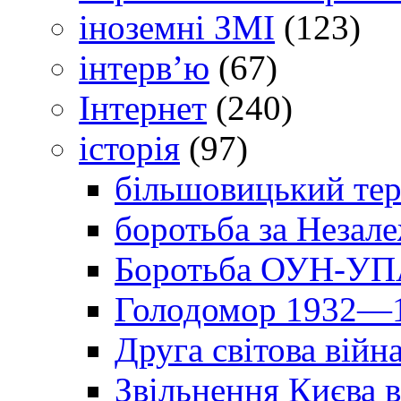
іноземні ЗМІ
(123)
інтерв’ю
(67)
Інтернет
(240)
історія
(97)
більшовицький тер
боротьба за Незал
Боротьба ОУН-УПА
Голодомор 1932—1
Друга світова війн
Звільнення Києва в