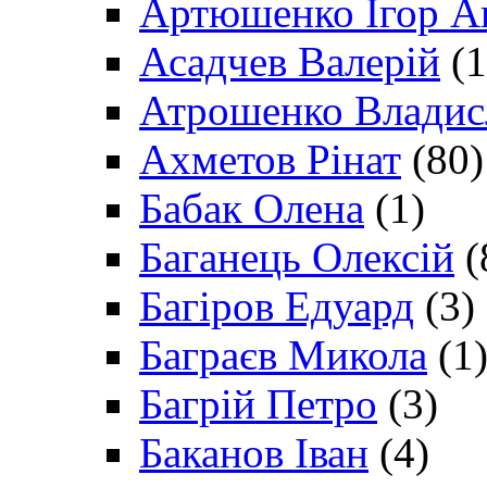
Артюшенко Ігор А
Асадчев Валерій
(1
Атрошенко Владис
Ахметов Рінат
(80)
Бабак Олена
(1)
Баганець Олексій
(
Багіров Едуард
(3)
Баграєв Микола
(1
Багрій Петро
(3)
Баканов Іван
(4)