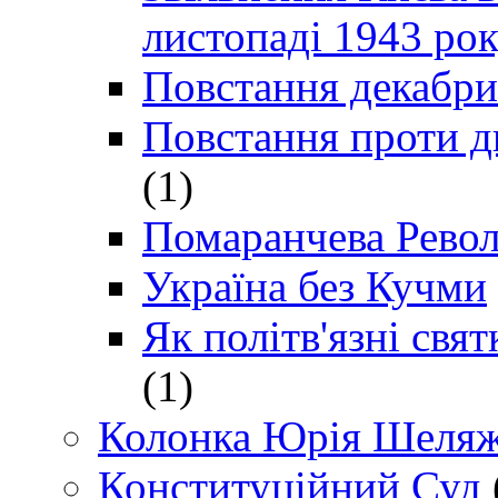
листопаді 1943 ро
Повстання декабри
Повстання проти д
(1)
Помаранчева Рево
Україна без Кучми
Як політв'язні св
(1)
Колонка Юрія Шеляж
Конституційний Суд