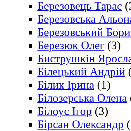
Березовець Тарас
(
Березовська Альон
Березовський Бори
Березюк Олег
(3)
Биструшкін Яросл
Білецький Андрій
(
Білик Ірина
(1)
Білозерська Олена
Білоус Ігор
(3)
Бірсан Олександр
(