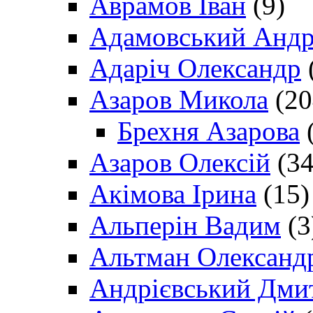
Аврамов Іван
(9)
Адамовський Андр
Адаріч Олександр
Азаров Микола
(20
Брехня Азарова
(
Азаров Олексій
(34
Акімова Ірина
(15)
Альперін Вадим
(3
Альтман Олександ
Андрієвський Дми