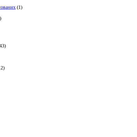
есованих
(1)
)
43)
2)