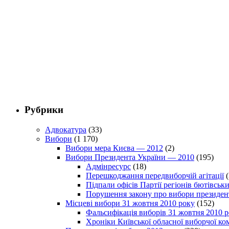
Рубрики
Адвокатура
(33)
Вибори
(1 170)
Вибори мера Києва — 2012
(2)
Вибори Президента України — 2010
(195)
Адмінресурс
(18)
Перешкоджання передвиборчій агітації
(
Підпали офісів Партії регіонів бютівсь
Порушення закону про вибори президен
Місцеві вибори 31 жовтня 2010 року
(152)
Фальсифікація виборів 31 жовтня 2010 
Хроніки Київської обласної виборчої ком