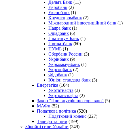
Дельта Банк
(11)
Евробанк
(2)
Експобанк
(1)
Кредитпромбанк
(2)
Міжнародний інвестиційний банк
(1)
Надра банк
(1)
Ощадбанк
(6)
Платинум Банк
(1)
Приватбанк
(60)
ПУМБ
(1)
Сбербанк России
(3)
Укрінбанк
(9)
Укркоммунбанк
(1)
Укрсоцбанк
(2)
Фідобанк
(1)
Юніон стандард банк
(3)
Енергетіка
(104)
Укртатнафта
(3)
Укртранснафта
(2)
Закон "Про внутрішню торгівлю"
(5)
МАФи
(52)
Податкова політика
(520)
Податковий кодекс
(227)
Тарифи та ціни
(199)
Збройні сили України
(249)