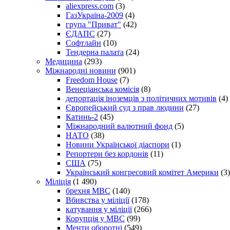
aliexpress.com
(3)
ГазУкраїна-2009
(4)
група "Приват"
(42)
ЄДАПС
(27)
Софтлайн
(10)
Тендерна палата
(24)
Медицина
(293)
Міжнародні новини
(901)
Freedom House
(7)
Венеціанська комісія
(8)
депортація іноземців з політичних мотивів
(4)
Європейський суд з прав людини
(27)
Катинь-2
(45)
Міжнародний валютний фонд
(5)
НАТО
(38)
Новини Української діаспори
(1)
Репортери без кордонів
(11)
США
(75)
Український конгресовий комітет Америки
(3)
Міліція
(1 490)
брехня МВС
(140)
Вбивства у міліції
(178)
катування у міліції
(266)
Корупція у МВС
(99)
Менти оборотні
(549)