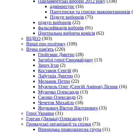
Парламентські вибори 2012 року
(338)
адмінресурс
(16)
Партсписки та списки мажоритарників
(
Підкуп виборців
(75)
підкуп виборців
(22)
фальсифікація виборів
(91)
Центральна виборча комісія
(62)
ВІДЕО
(303)
Вірші про політику
(109)
Вічна пам'ять
(220)
Гройсман Дмитро
(28)
Загиблі герої Євромайдану
(13)
Зінич Ігор
(2)
Костаков Сергій
(6)
Лабуткін Дмитро
(1)
Мельник Петро
(22)
Мужчиль Олег (Сергій Аміров) Лісник
(16)
Музичко Олександр
(13)
Саєнко Олександр
(2)
Чечетов Михайло
(18)
Янукович Віктор Вікторович
(33)
Герої України
(31)
Горган (Лялька) Олександр
(1)
Громадські організації та спілки
(73)
Вінницька правозахисна група
(11)