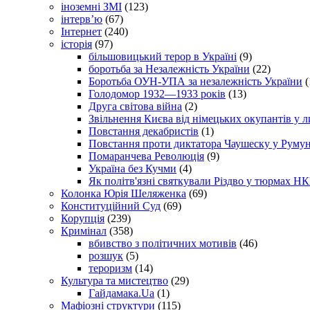
іноземні ЗМІ
(123)
інтерв’ю
(67)
Інтернет
(240)
історія
(97)
більшовицький терор в Україні
(9)
боротьба за Незалежність України
(22)
Боротьба ОУН-УПА за незалежність України
(
Голодомор 1932—1933 років
(13)
Друга світова війна
(2)
Звільнення Києва від німецьких окупантів у л
Повстання декабристів
(1)
Повстання проти диктатора Чаушеску у Румун
Помаранчева Революція
(9)
Україна без Кучми
(4)
Як політв'язні святкували Різдво у тюрмах Н
Колонка Юрія Шеляженка
(69)
Конституційний Суд
(69)
Корупція
(239)
Кримінал
(358)
вбивство з політичних мотивів
(46)
розшук
(5)
тероризм
(14)
Культура та мистецтво
(29)
Гайдамака.Ua
(1)
Мафіозні структури
(115)