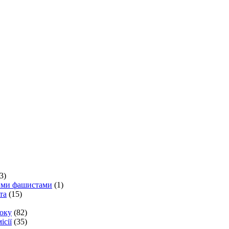
3)
кими фашистами
(1)
та
(15)
року
(82)
ісії
(35)