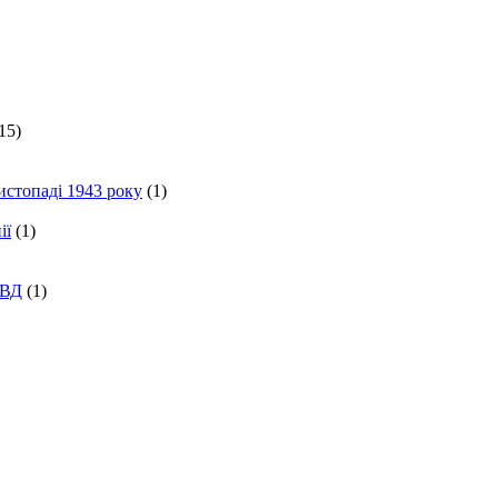
15)
истопаді 1943 року
(1)
ії
(1)
КВД
(1)