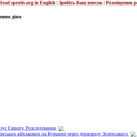
Read sprotiv.org in English
|
Зробіть Ваш внесок
|
Розміщення р
нним діям
изує Європу. Розслідування
раїнських військових на Курщині через держзраду Зеленського