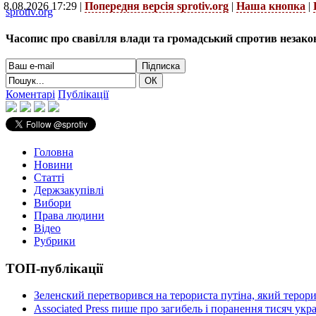
8.08.2026 17:29 |
Попередня версія sprotiv.org
|
Наша кнопка
|
sprotiv.org
Часопис про свавілля влади та громадський спротив незако
Коментарі
Публікації
Головна
Новини
Статті
Держзакупівлі
Вибори
Права людини
Відео
Рубрики
ТОП-публікації
Зеленский перетворився на терориста путіна, який терор
Associated Press пише про загибель і поранення тисяч ук