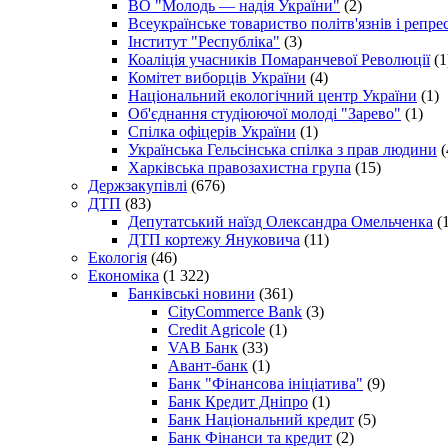
ВО "Молодь — надія України"
(2)
Всеукраїнське товариство політв'язнів і репр
Інститут "Республіка"
(3)
Коаліція учасників Помаранчевої Революції
(1
Комітет виборців України
(4)
Національний екологічний центр України
(1)
Об'єднання студіюючої молоді "Зарево"
(1)
Спілка офіцерів України
(1)
Українська Гельсінська спілка з прав людини
(
Харківська правозахистна група
(15)
Держзакупівлі
(676)
ДТП
(83)
Депутатський наїзд Олександра Омельченка
(1
ДТП кортежу Януковича
(11)
Екологія
(46)
Економіка
(1 322)
Банківські новини
(361)
CityCommerce Bank
(3)
Credit Agricole
(1)
VAB Банк
(33)
Авант-банк
(1)
Банк "Фінансова ініціатива"
(9)
Банк Кредит Дніпро
(1)
Банк Національний кредит
(5)
Банк Фінанси та кредит
(2)