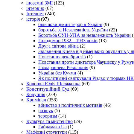
іноземні ЗМІ
(123)
інтерв’ю
(67)
Інтернет
(240)
історія
(97)
більшовицький терор в Україні
(9)
боротьба за Незалежність України
(22)
Боротьба ОУН-УПА за незалежність України
(
Голодомор 1932—1933 років
(13)
Друга світова війна
(2)
Звільнення Києва від німецьких окупантів у л
Повстання декабристів
(1)
Повстання проти диктатора Чаушеску у Румун
Помаранчева Революція
(9)
Україна без Кучми
(4)
Як політв'язні святкували Різдво у тюрмах Н
Колонка Юрія Шеляженка
(69)
Конституційний Суд
(69)
Корупція
(239)
Кримінал
(358)
вбивство з політичних мотивів
(46)
розшук
(5)
тероризм
(14)
Культура та мистецтво
(29)
Гайдамака.Ua
(1)
Мафіозні структури
(115)