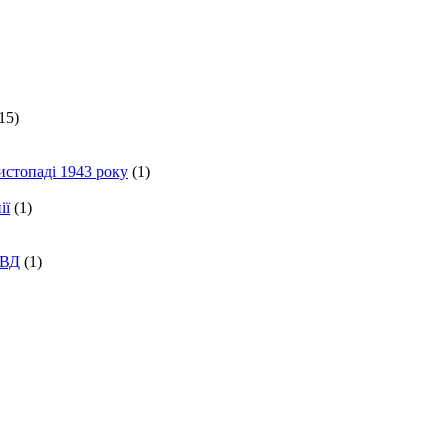
15)
истопаді 1943 року
(1)
ії
(1)
КВД
(1)