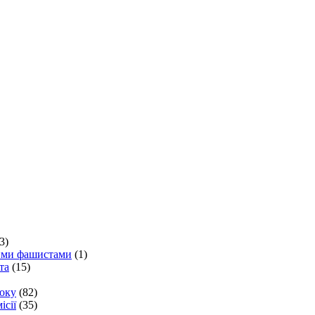
3)
кими фашистами
(1)
та
(15)
року
(82)
ісії
(35)