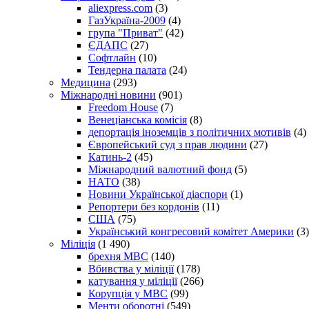
aliexpress.com
(3)
ГазУкраїна-2009
(4)
група "Приват"
(42)
ЄДАПС
(27)
Софтлайн
(10)
Тендерна палата
(24)
Медицина
(293)
Міжнародні новини
(901)
Freedom House
(7)
Венеціанська комісія
(8)
депортація іноземців з політичних мотивів
(4)
Європейський суд з прав людини
(27)
Катинь-2
(45)
Міжнародний валютний фонд
(5)
НАТО
(38)
Новини Української діаспори
(1)
Репортери без кордонів
(11)
США
(75)
Український конгресовий комітет Америки
(3)
Міліція
(1 490)
брехня МВС
(140)
Вбивства у міліції
(178)
катування у міліції
(266)
Корупція у МВС
(99)
Менти оборотні
(549)