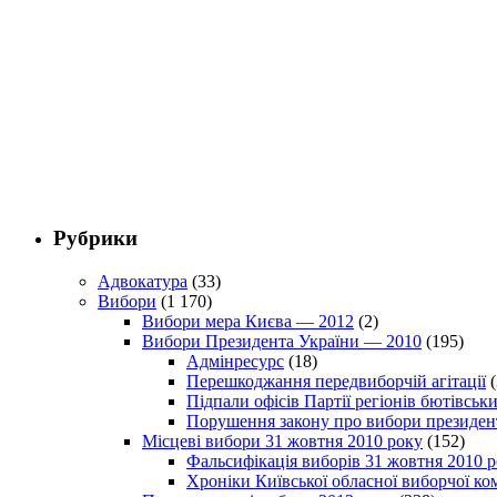
Рубрики
Адвокатура
(33)
Вибори
(1 170)
Вибори мера Києва — 2012
(2)
Вибори Президента України — 2010
(195)
Адмінресурс
(18)
Перешкоджання передвиборчій агітації
(
Підпали офісів Партії регіонів бютівсь
Порушення закону про вибори президен
Місцеві вибори 31 жовтня 2010 року
(152)
Фальсифікація виборів 31 жовтня 2010 
Хроніки Київської обласної виборчої ком