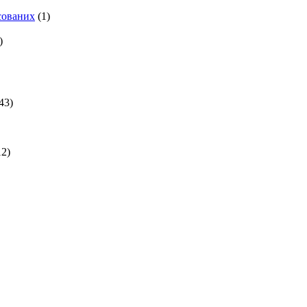
есованих
(1)
)
43)
2)