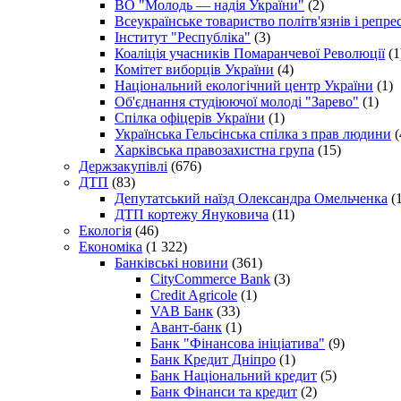
ВО "Молодь — надія України"
(2)
Всеукраїнське товариство політв'язнів і репр
Інститут "Республіка"
(3)
Коаліція учасників Помаранчевої Революції
(1
Комітет виборців України
(4)
Національний екологічний центр України
(1)
Об'єднання студіюючої молоді "Зарево"
(1)
Спілка офіцерів України
(1)
Українська Гельсінська спілка з прав людини
(
Харківська правозахистна група
(15)
Держзакупівлі
(676)
ДТП
(83)
Депутатський наїзд Олександра Омельченка
(1
ДТП кортежу Януковича
(11)
Екологія
(46)
Економіка
(1 322)
Банківські новини
(361)
CityCommerce Bank
(3)
Credit Agricole
(1)
VAB Банк
(33)
Авант-банк
(1)
Банк "Фінансова ініціатива"
(9)
Банк Кредит Дніпро
(1)
Банк Національний кредит
(5)
Банк Фінанси та кредит
(2)