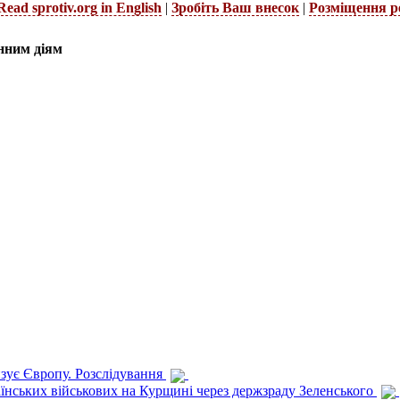
Read sprotiv.org in English
|
Зробіть Ваш внесок
|
Розміщення р
нним діям
изує Європу. Розслідування
раїнських військових на Курщині через держзраду Зеленського