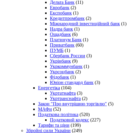
Дельта Банк
(11)
Евробанк
(2)
Експобанк
(1)
Кредитпромбанк
(2)
Міжнародний інвестиційний банк
(1)
Надра банк
(1)
Ощадбанк
(6)
Платинум Банк
(1)
Приватбанк
(60)
ПУМБ
(1)
Сбербанк России
(3)
Укрінбанк
(9)
Укркоммунбанк
(1)
Укрсоцбанк
(2)
Фідобанк
(1)
Юніон стандард банк
(3)
Енергетіка
(104)
Укртатнафта
(3)
Укртранснафта
(2)
Закон "Про внутрішню торгівлю"
(5)
МАФи
(52)
Податкова політика
(520)
Податковий кодекс
(227)
Тарифи та ціни
(199)
Збройні сили України
(249)