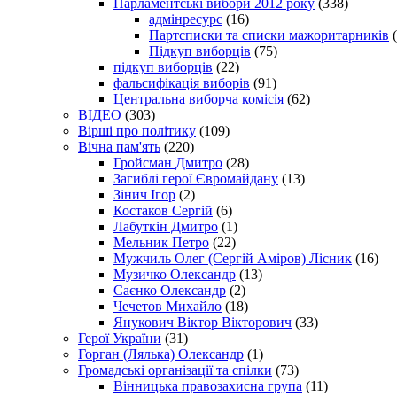
Парламентські вибори 2012 року
(338)
адмінресурс
(16)
Партсписки та списки мажоритарників
(
Підкуп виборців
(75)
підкуп виборців
(22)
фальсифікація виборів
(91)
Центральна виборча комісія
(62)
ВІДЕО
(303)
Вірші про політику
(109)
Вічна пам'ять
(220)
Гройсман Дмитро
(28)
Загиблі герої Євромайдану
(13)
Зінич Ігор
(2)
Костаков Сергій
(6)
Лабуткін Дмитро
(1)
Мельник Петро
(22)
Мужчиль Олег (Сергій Аміров) Лісник
(16)
Музичко Олександр
(13)
Саєнко Олександр
(2)
Чечетов Михайло
(18)
Янукович Віктор Вікторович
(33)
Герої України
(31)
Горган (Лялька) Олександр
(1)
Громадські організації та спілки
(73)
Вінницька правозахисна група
(11)