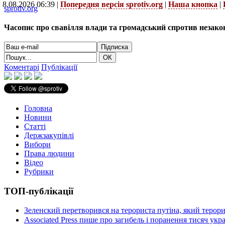
8.08.2026 06:39 |
Попередня версія sprotiv.org
|
Наша кнопка
|
sprotiv.org
Часопис про свавілля влади та громадський спротив незако
Коментарі
Публікації
Головна
Новини
Статті
Держзакупівлі
Вибори
Права людини
Відео
Рубрики
ТОП-публікації
Зеленский перетворився на терориста путіна, який терор
Associated Press пише про загибель і поранення тисяч ук