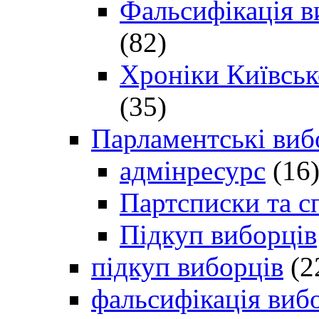
Фальсифікація в
(82)
Хроніки Київсько
(35)
Парламентські виб
адмінресурс
(16
Партсписки та с
Підкуп виборців
підкуп виборців
(2
фальсифікація виб