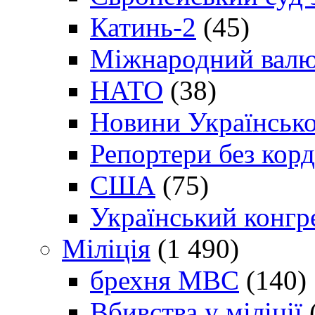
Катинь-2
(45)
Міжнародний валю
НАТО
(38)
Новини Українсько
Репортери без корд
США
(75)
Український конгр
Міліція
(1 490)
брехня МВС
(140)
Вбивства у міліції