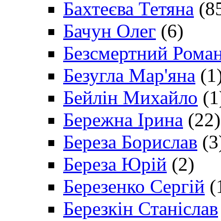
Бахтеєва Тетяна
(8
Бачун Олег
(6)
Безсмертний Рома
Безугла Мар'яна
(1
Бейлін Михайло
(1
Бережна Ірина
(22)
Береза Борислав
(3
Береза Юрій
(2)
Березенко Сергій
(
Березкін Станіслав