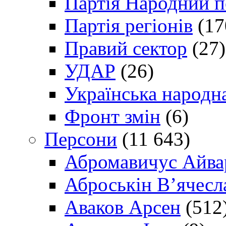
Партія Народний 
Партія регіонів
(17
Правий сектор
(27)
УДАР
(26)
Українська народна
Фронт змін
(6)
Персони
(11 643)
Абромавичус Айва
Аброськін В’ячесл
Аваков Арсен
(512