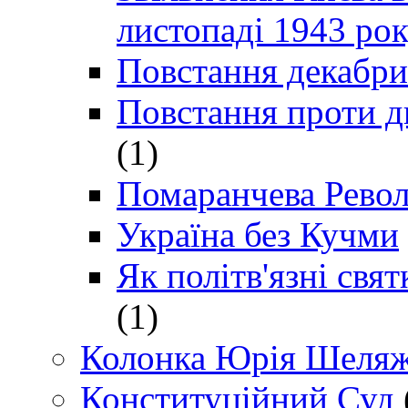
листопаді 1943 ро
Повстання декабри
Повстання проти д
(1)
Помаранчева Рево
Україна без Кучми
Як політв'язні св
(1)
Колонка Юрія Шеляж
Конституційний Суд