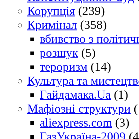
Корупція
(239)
Кримінал
(358)
вбивство з політич
розшук
(5)
тероризм
(14)
Культура та мистецтв
Гайдамака.Ua
(1)
Мафіозні структури
(
aliexpress.com
(3)
ГазУкраїна-2009
(4