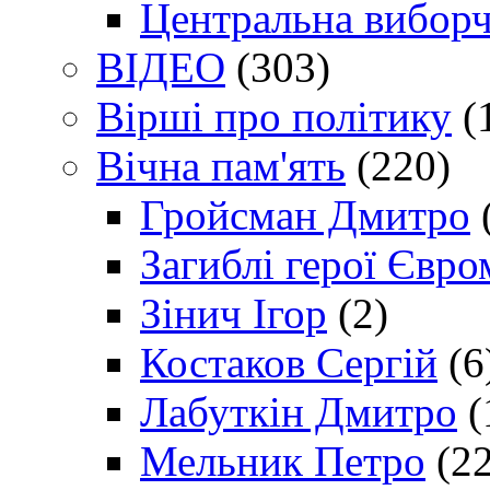
Центральна виборч
ВІДЕО
(303)
Вірші про політику
(
Вічна пам'ять
(220)
Гройсман Дмитро
Загиблі герої Євр
Зінич Ігор
(2)
Костаков Сергій
(6
Лабуткін Дмитро
(
Мельник Петро
(22