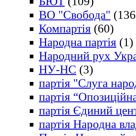
БЮТ
(109)
ВО "Свобода"
(136
Компартія
(60)
Народна партія
(1)
Народний рух Укр
НУ-НС
(3)
партія "Слуга наро
партія “Опозиційн
партія Єдиний цен
партія Народна вла