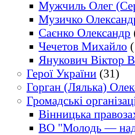
Мужчиль Олег (Сер
Музичко Олександ
Саєнко Олександр
Чечетов Михайло
(
Янукович Віктор В
Герої України
(31)
Горган (Лялька) Оле
Громадські організаці
Вінницька правоза
ВО "Молодь — над