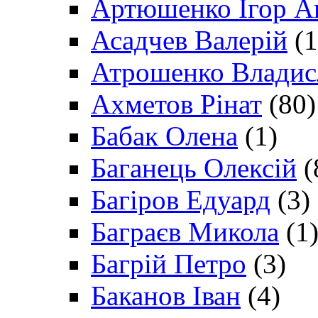
Артюшенко Ігор А
Асадчев Валерій
(1
Атрошенко Владис
Ахметов Рінат
(80)
Бабак Олена
(1)
Баганець Олексій
(
Багіров Едуард
(3)
Баграєв Микола
(1
Багрій Петро
(3)
Баканов Іван
(4)