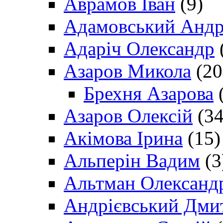
Аврамов Іван
(9)
Адамовський Андр
Адаріч Олександр
Азаров Микола
(20
Брехня Азарова
(
Азаров Олексій
(34
Акімова Ірина
(15)
Альперін Вадим
(3
Альтман Олександ
Андрієвський Дми