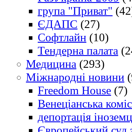
група "Приват"
(42
ЄДАПС
(27)
Софтлайн
(10)
Тендерна палата
(2
Медицина
(293)
Міжнародні новини
(
Freedom House
(7)
Венеціанська коміс
депортація іноземц
Європейський суд 