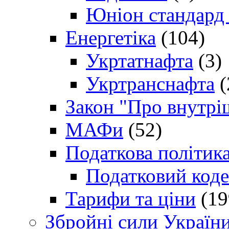
Юніон стандард
Енергетіка
(104)
Укртатнафта
(3)
Укртранснафта
(
Закон "Про внутрі
МАФи
(52)
Податкова політик
Податковий коде
Тарифи та ціни
(19
Збройні сили Україн