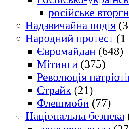
російське вторг
Надзвичайна подія
(3
Народний протест
(1 
Євромайдан
(648)
Мітинги
(375)
Революція патріоті
Страйк
(21)
Флешмоби
(77)
Національна безпека
державна зрада
(27