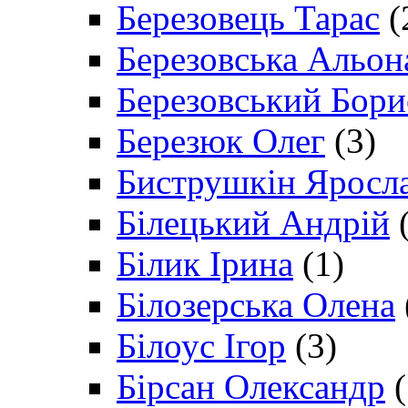
Березовець Тарас
(
Березовська Альон
Березовський Бори
Березюк Олег
(3)
Биструшкін Яросл
Білецький Андрій
(
Білик Ірина
(1)
Білозерська Олена
Білоус Ігор
(3)
Бірсан Олександр
(