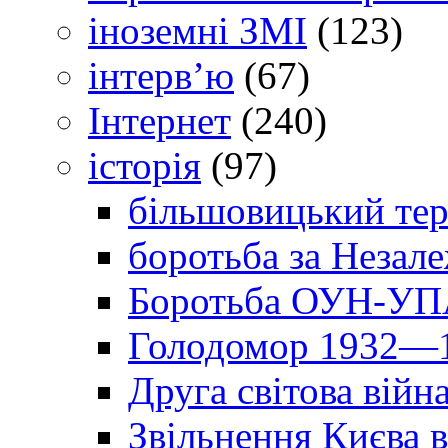
іноземні ЗМІ
(123)
інтерв’ю
(67)
Інтернет
(240)
історія
(97)
більшовицький тер
боротьба за Незал
Боротьба ОУН-УПА
Голодомор 1932—1
Друга світова війн
Звільнення Києва в