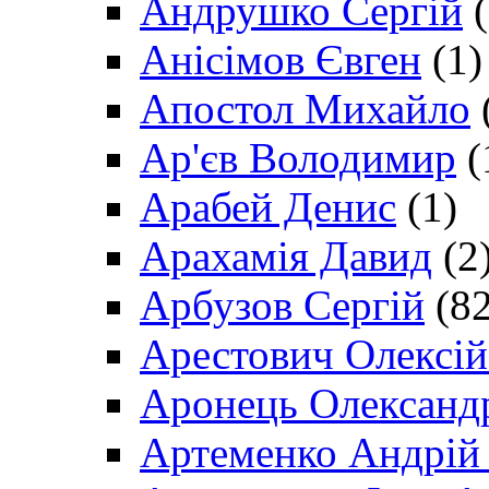
Андрушко Сергій
(
Анісімов Євген
(1)
Апостол Михайло
Ар'єв Володимир
(
Арабей Денис
(1)
Арахамія Давид
(2
Арбузов Сергій
(82
Арестович Олексі
Аронець Олександ
Артеменко Андрій