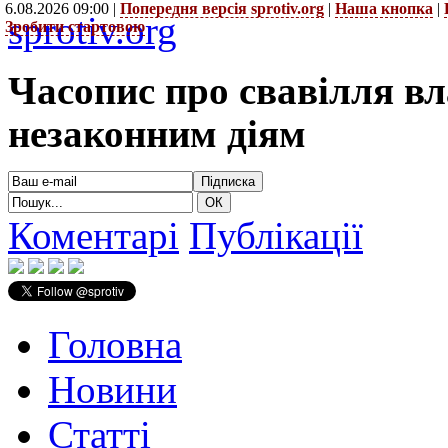
6.08.2026 09:00 |
Попередня версія sprotiv.org
|
Наша кнопка
|
sprotiv.org
Зробити стартовою
Часопис про свавілля в
незаконним діям
Коментарі
Публікації
Головна
Новини
Статті