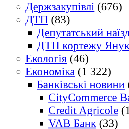
Держзакупівлі
(676)
ДТП
(83)
Депутатський наїз
ДТП кортежу Янук
Екологія
(46)
Економіка
(1 322)
Банківські новини
CityCommerce B
Credit Agricole
(
VAB Банк
(33)