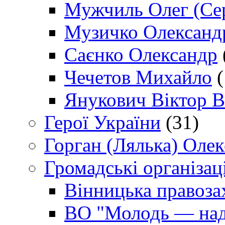
Мужчиль Олег (Сер
Музичко Олександ
Саєнко Олександр
Чечетов Михайло
(
Янукович Віктор В
Герої України
(31)
Горган (Лялька) Оле
Громадські організаці
Вінницька правоза
ВО "Молодь — над