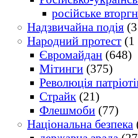
російське вторг
Надзвичайна подія
(3
Народний протест
(1 
Євромайдан
(648)
Мітинги
(375)
Революція патріоті
Страйк
(21)
Флешмоби
(77)
Національна безпека
державна зрада
(27