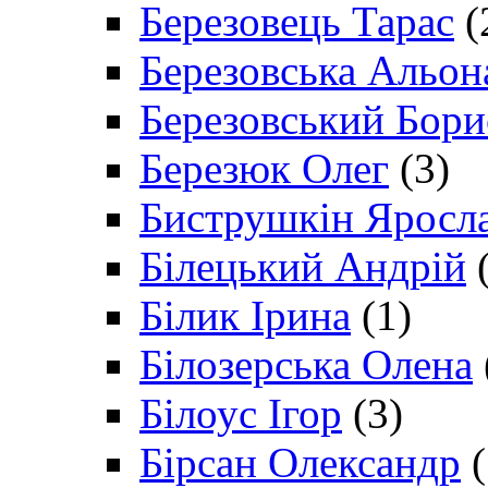
Березовець Тарас
(
Березовська Альон
Березовський Бори
Березюк Олег
(3)
Биструшкін Яросл
Білецький Андрій
(
Білик Ірина
(1)
Білозерська Олена
Білоус Ігор
(3)
Бірсан Олександр
(