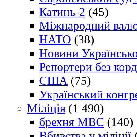
Катинь-2
(45)
Міжнародний валю
НАТО
(38)
Новини Українсько
Репортери без корд
США
(75)
Український конгр
Міліція
(1 490)
брехня МВС
(140)
Вбивства у міліції