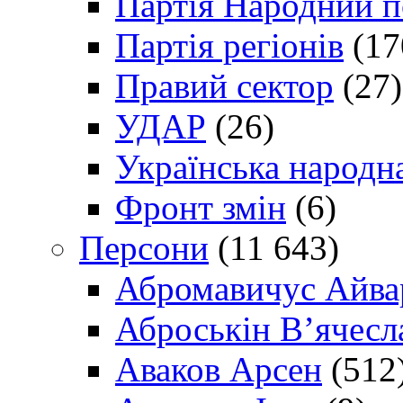
Партія Народний 
Партія регіонів
(17
Правий сектор
(27)
УДАР
(26)
Українська народна
Фронт змін
(6)
Персони
(11 643)
Абромавичус Айва
Аброськін В’ячесл
Аваков Арсен
(512