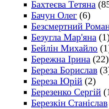
Бахтеєва Тетяна
(8
Бачун Олег
(6)
Безсмертний Рома
Безугла Мар'яна
(1
Бейлін Михайло
(1
Бережна Ірина
(22)
Береза Борислав
(3
Береза Юрій
(2)
Березенко Сергій
(
Березкін Станіслав