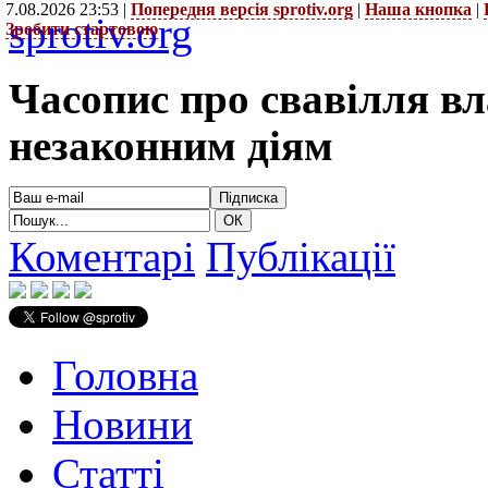
7.08.2026 23:53 |
Попередня версія sprotiv.org
|
Наша кнопка
|
sprotiv.org
Зробити стартовою
Часопис про свавілля в
незаконним діям
Коментарі
Публікації
Головна
Новини
Статті