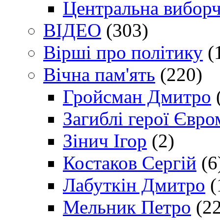
Центральна виборч
ВІДЕО
(303)
Вірші про політику
(
Вічна пам'ять
(220)
Гройсман Дмитро
Загиблі герої Євр
Зінич Ігор
(2)
Костаков Сергій
(6
Лабуткін Дмитро
(
Мельник Петро
(22