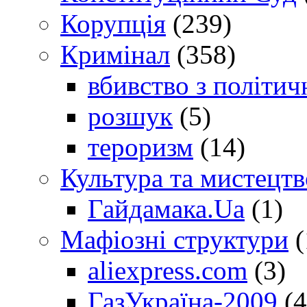
Корупція
(239)
Кримінал
(358)
вбивство з політич
розшук
(5)
тероризм
(14)
Культура та мистецтв
Гайдамака.Ua
(1)
Мафіозні структури
(
aliexpress.com
(3)
ГазУкраїна-2009
(4