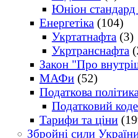
Юніон стандард
Енергетіка
(104)
Укртатнафта
(3)
Укртранснафта
(
Закон "Про внутрі
МАФи
(52)
Податкова політик
Податковий коде
Тарифи та ціни
(19
Збройні сили Україн