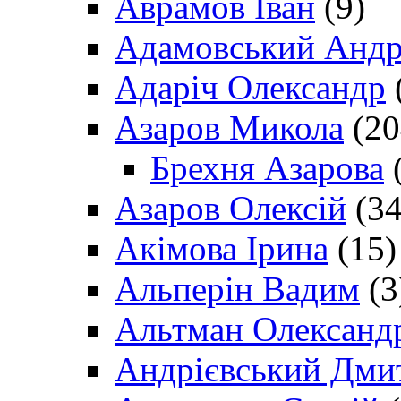
Аврамов Іван
(9)
Адамовський Андр
Адаріч Олександр
Азаров Микола
(20
Брехня Азарова
(
Азаров Олексій
(34
Акімова Ірина
(15)
Альперін Вадим
(3
Альтман Олександ
Андрієвський Дми