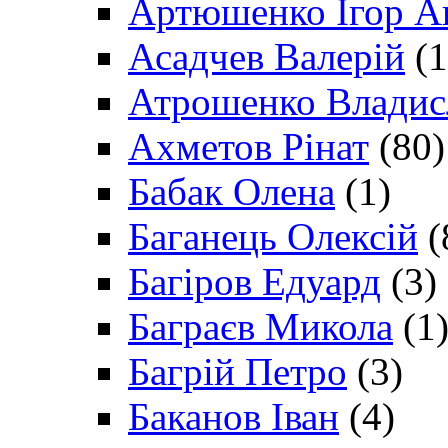
Артюшенко Ігор А
Асадчев Валерій
(1
Атрошенко Владис
Ахметов Рінат
(80)
Бабак Олена
(1)
Баганець Олексій
(
Багіров Едуард
(3)
Баграєв Микола
(1
Багрій Петро
(3)
Баканов Іван
(4)