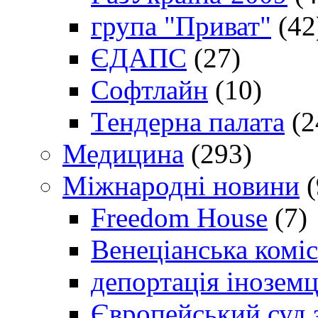
група "Приват"
(42
ЄДАПС
(27)
Софтлайн
(10)
Тендерна палата
(2
Медицина
(293)
Міжнародні новини
(
Freedom House
(7)
Венеціанська коміс
депортація іноземц
Європейський суд 