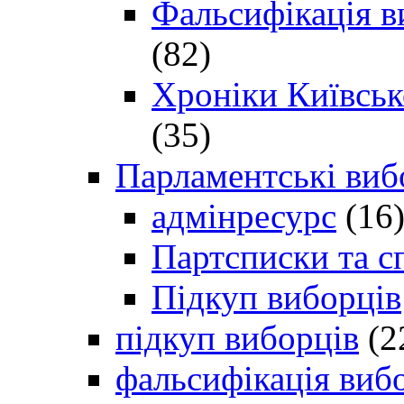
Фальсифікація в
(82)
Хроніки Київсько
(35)
Парламентські виб
адмінресурс
(16
Партсписки та с
Підкуп виборців
підкуп виборців
(2
фальсифікація виб