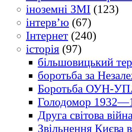
іноземні ЗМІ
(123)
інтерв’ю
(67)
Інтернет
(240)
історія
(97)
більшовицький тер
боротьба за Незал
Боротьба ОУН-УПА
Голодомор 1932—1
Друга світова війн
Звільнення Києва в