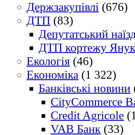
Держзакупівлі
(676)
ДТП
(83)
Депутатський наїз
ДТП кортежу Янук
Екологія
(46)
Економіка
(1 322)
Банківські новини
CityCommerce B
Credit Agricole
(
VAB Банк
(33)