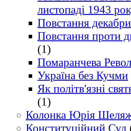
листопаді 1943 ро
Повстання декабри
Повстання проти д
(1)
Помаранчева Рево
Україна без Кучми
Як політв'язні св
(1)
Колонка Юрія Шеляж
Конституційний Суд