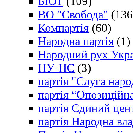
БЮТ
(109)
ВО "Свобода"
(136
Компартія
(60)
Народна партія
(1)
Народний рух Укр
НУ-НС
(3)
партія "Слуга наро
партія “Опозиційн
партія Єдиний цен
партія Народна вла