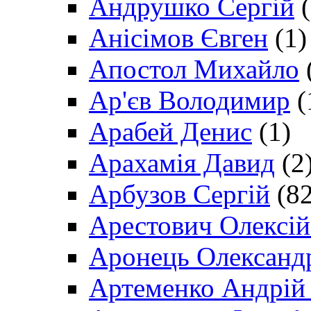
Андрушко Сергій
(
Анісімов Євген
(1)
Апостол Михайло
Ар'єв Володимир
(
Арабей Денис
(1)
Арахамія Давид
(2
Арбузов Сергій
(82
Арестович Олексі
Аронець Олександ
Артеменко Андрій