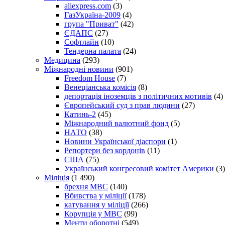
aliexpress.com
(3)
ГазУкраїна-2009
(4)
група "Приват"
(42)
ЄДАПС
(27)
Софтлайн
(10)
Тендерна палата
(24)
Медицина
(293)
Міжнародні новини
(901)
Freedom House
(7)
Венеціанська комісія
(8)
депортація іноземців з політичних мотивів
(4)
Європейський суд з прав людини
(27)
Катинь-2
(45)
Міжнародний валютний фонд
(5)
НАТО
(38)
Новини Української діаспори
(1)
Репортери без кордонів
(11)
США
(75)
Український конгресовий комітет Америки
(3)
Міліція
(1 490)
брехня МВС
(140)
Вбивства у міліції
(178)
катування у міліції
(266)
Корупція у МВС
(99)
Менти оборотні
(549)