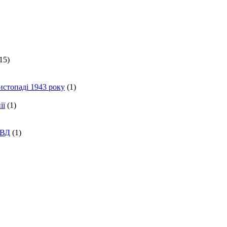
15)
истопаді 1943 року
(1)
ії
(1)
КВД
(1)