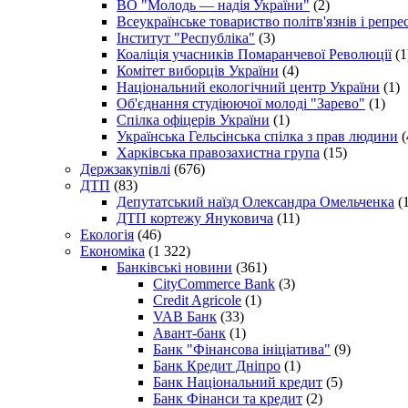
ВО "Молодь — надія України"
(2)
Всеукраїнське товариство політв'язнів і репр
Інститут "Республіка"
(3)
Коаліція учасників Помаранчевої Революції
(1
Комітет виборців України
(4)
Національний екологічний центр України
(1)
Об'єднання студіюючої молоді "Зарево"
(1)
Спілка офіцерів України
(1)
Українська Гельсінська спілка з прав людини
(
Харківська правозахистна група
(15)
Держзакупівлі
(676)
ДТП
(83)
Депутатський наїзд Олександра Омельченка
(1
ДТП кортежу Януковича
(11)
Екологія
(46)
Економіка
(1 322)
Банківські новини
(361)
CityCommerce Bank
(3)
Credit Agricole
(1)
VAB Банк
(33)
Авант-банк
(1)
Банк "Фінансова ініціатива"
(9)
Банк Кредит Дніпро
(1)
Банк Національний кредит
(5)
Банк Фінанси та кредит
(2)