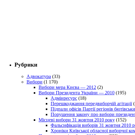
Рубрики
Адвокатура
(33)
Вибори
(1 170)
Вибори мера Києва — 2012
(2)
Вибори Президента України — 2010
(195)
Адмінресурс
(18)
Перешкоджання передвиборчій агітації
(
Підпали офісів Партії регіонів бютівсь
Порушення закону про вибори президен
Місцеві вибори 31 жовтня 2010 року
(152)
Фальсифікація виборів 31 жовтня 2010 
Хроніки Київської обласної виборчої ком