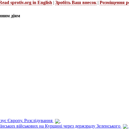
Read sprotiv.org in English
|
Зробіть Ваш внесок
|
Розміщення р
нним діям
изує Європу. Розслідування
раїнських військових на Курщині через держзраду Зеленського