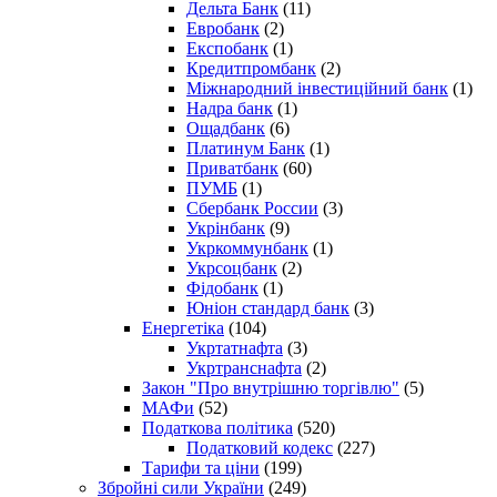
Дельта Банк
(11)
Евробанк
(2)
Експобанк
(1)
Кредитпромбанк
(2)
Міжнародний інвестиційний банк
(1)
Надра банк
(1)
Ощадбанк
(6)
Платинум Банк
(1)
Приватбанк
(60)
ПУМБ
(1)
Сбербанк России
(3)
Укрінбанк
(9)
Укркоммунбанк
(1)
Укрсоцбанк
(2)
Фідобанк
(1)
Юніон стандард банк
(3)
Енергетіка
(104)
Укртатнафта
(3)
Укртранснафта
(2)
Закон "Про внутрішню торгівлю"
(5)
МАФи
(52)
Податкова політика
(520)
Податковий кодекс
(227)
Тарифи та ціни
(199)
Збройні сили України
(249)