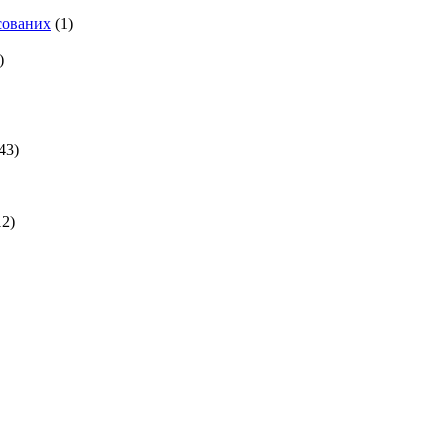
есованих
(1)
)
43)
2)