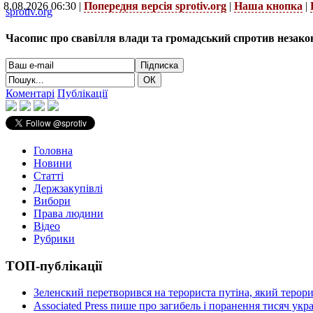
8.08.2026 06:30 |
Попередня версія sprotiv.org
|
Наша кнопка
|
sprotiv.org
Часопис про свавілля влади та громадський спротив незако
Коментарі
Публікації
Головна
Новини
Статті
Держзакупівлі
Вибори
Права людини
Відео
Рубрики
ТОП-публікації
Зеленский перетворився на терориста путіна, який терор
Associated Press пише про загибель і поранення тисяч ук