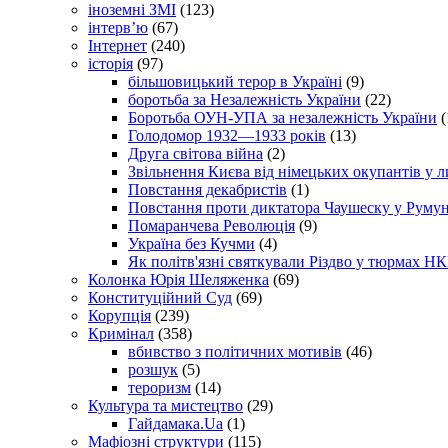
іноземні ЗМІ
(123)
інтерв’ю
(67)
Інтернет
(240)
історія
(97)
більшовицький терор в Україні
(9)
боротьба за Незалежність України
(22)
Боротьба ОУН-УПА за незалежність України
(
Голодомор 1932—1933 років
(13)
Друга світова війна
(2)
Звільнення Києва від німецьких окупантів у л
Повстання декабристів
(1)
Повстання проти диктатора Чаушеску у Румун
Помаранчева Революція
(9)
Україна без Кучми
(4)
Як політв'язні святкували Різдво у тюрмах Н
Колонка Юрія Шеляженка
(69)
Конституційний Суд
(69)
Корупція
(239)
Кримінал
(358)
вбивство з політичних мотивів
(46)
розшук
(5)
тероризм
(14)
Культура та мистецтво
(29)
Гайдамака.Ua
(1)
Мафіозні структури
(115)