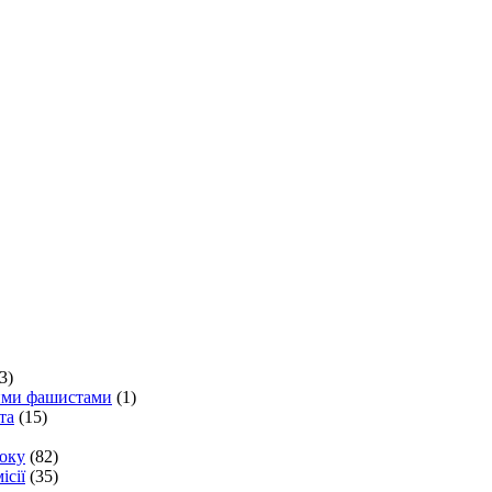
3)
кими фашистами
(1)
та
(15)
року
(82)
ісії
(35)