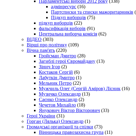
Парламентські вибори 2012 року
(338)
адмінресурс
(16)
Партсписки та списки мажоритарників
(
Підкуп виборців
(75)
підкуп виборців
(22)
фальсифікація виборів
(91)
Центральна виборча комісія
(62)
ВІДЕО
(303)
Вірші про політику
(109)
Вічна пам'ять
(220)
Гройсман Дмитро
(28)
Загиблі герої Євромайдану
(13)
Зінич Ігор
(2)
Костаков Сергій
(6)
Лабуткін Дмитро
(1)
Мельник Петро
(22)
Мужчиль Олег (Сергій Аміров) Лісник
(16)
Музичко Олександр
(13)
Саєнко Олександр
(2)
Чечетов Михайло
(18)
Янукович Віктор Вікторович
(33)
Герої України
(31)
Горган (Лялька) Олександр
(1)
Громадські організації та спілки
(73)
Вінницька правозахисна група
(11)