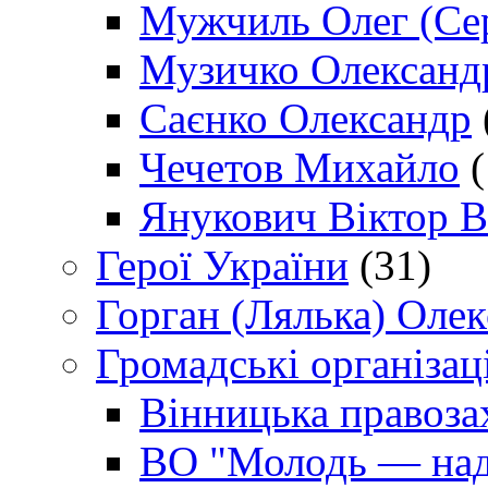
Мужчиль Олег (Сер
Музичко Олександ
Саєнко Олександр
Чечетов Михайло
(
Янукович Віктор В
Герої України
(31)
Горган (Лялька) Оле
Громадські організаці
Вінницька правоза
ВО "Молодь — над