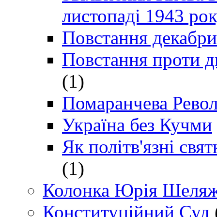
листопаді 1943 ро
Повстання декабри
Повстання проти д
(1)
Помаранчева Рево
Україна без Кучми
Як політв'язні св
(1)
Колонка Юрія Шеляж
Конституційний Суд