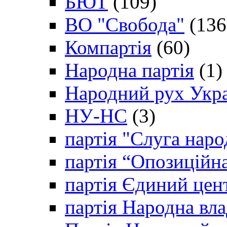
БЮТ
(109)
ВО "Свобода"
(136
Компартія
(60)
Народна партія
(1)
Народний рух Укр
НУ-НС
(3)
партія "Слуга наро
партія “Опозиційн
партія Єдиний цен
партія Народна вла