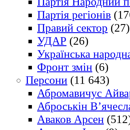
Партія Народний 
Партія регіонів
(17
Правий сектор
(27)
УДАР
(26)
Українська народна
Фронт змін
(6)
Персони
(11 643)
Абромавичус Айва
Аброськін В’ячесл
Аваков Арсен
(512