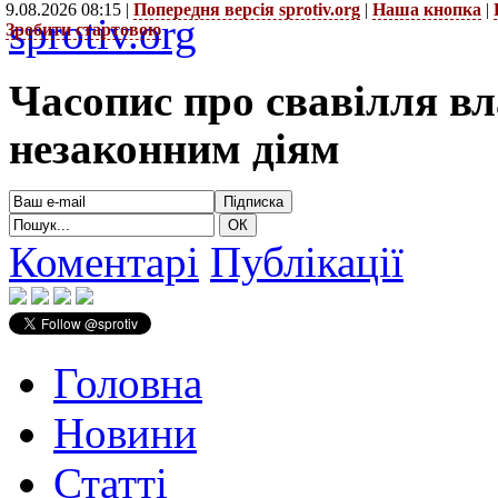
9.08.2026 08:15 |
Попередня версія sprotiv.org
|
Наша кнопка
|
sprotiv.org
Зробити стартовою
Часопис про свавілля в
незаконним діям
Коментарі
Публікації
Головна
Новини
Статті