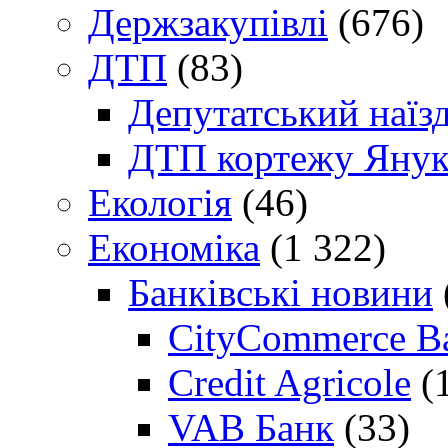
Держзакупівлі
(676)
ДТП
(83)
Депутатський наїз
ДТП кортежу Янук
Екологія
(46)
Економіка
(1 322)
Банківські новини
CityCommerce B
Credit Agricole
(
VAB Банк
(33)