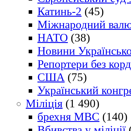
Катинь-2
(45)
Міжнародний валю
НАТО
(38)
Новини Українсько
Репортери без корд
США
(75)
Український конгр
Міліція
(1 490)
брехня МВС
(140)
Вбивства у міліції