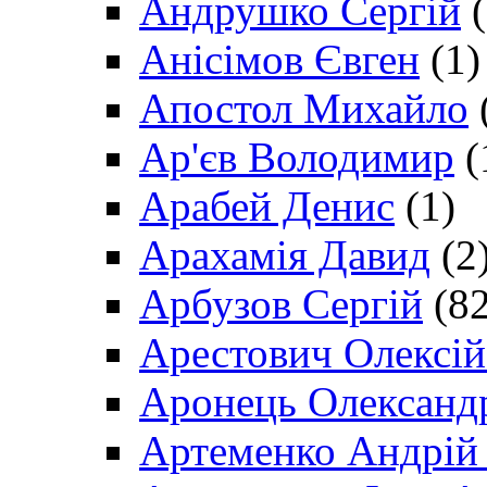
Андрушко Сергій
(
Анісімов Євген
(1)
Апостол Михайло
Ар'єв Володимир
(
Арабей Денис
(1)
Арахамія Давид
(2
Арбузов Сергій
(82
Арестович Олексі
Аронець Олександ
Артеменко Андрій