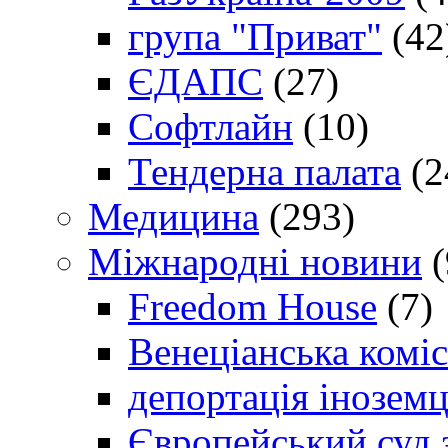
група "Приват"
(42
ЄДАПС
(27)
Софтлайн
(10)
Тендерна палата
(2
Медицина
(293)
Міжнародні новини
(
Freedom House
(7)
Венеціанська коміс
депортація іноземц
Європейський суд 