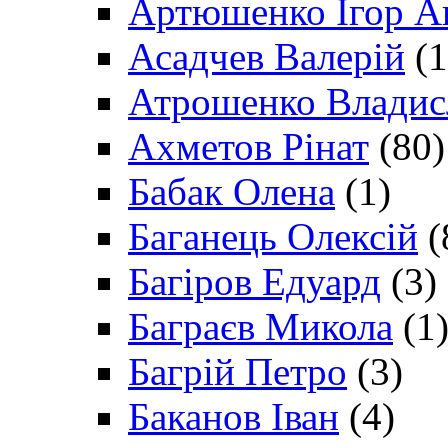
Артюшенко Ігор А
Асадчев Валерій
(1
Атрошенко Владис
Ахметов Рінат
(80)
Бабак Олена
(1)
Баганець Олексій
(
Багіров Едуард
(3)
Баграєв Микола
(1
Багрій Петро
(3)
Баканов Іван
(4)