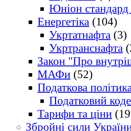
Юніон стандард
Енергетіка
(104)
Укртатнафта
(3)
Укртранснафта
(
Закон "Про внутрі
МАФи
(52)
Податкова політик
Податковий коде
Тарифи та ціни
(19
Збройні сили Україн