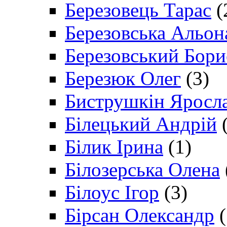
Березовець Тарас
(
Березовська Альон
Березовський Бори
Березюк Олег
(3)
Биструшкін Яросл
Білецький Андрій
(
Білик Ірина
(1)
Білозерська Олена
Білоус Ігор
(3)
Бірсан Олександр
(