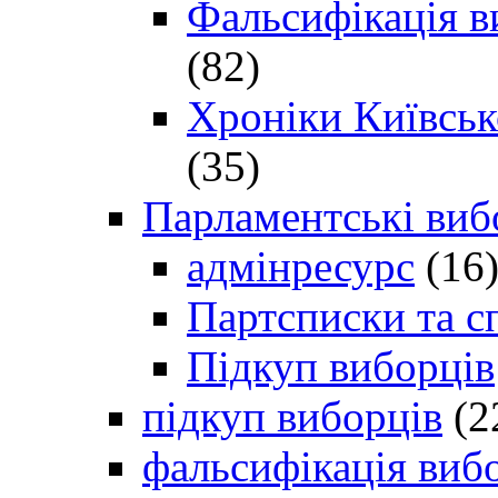
Фальсифікація в
(82)
Хроніки Київсько
(35)
Парламентські виб
адмінресурс
(16
Партсписки та с
Підкуп виборців
підкуп виборців
(2
фальсифікація виб