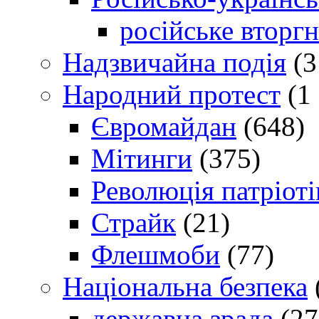
російське вторг
Надзвичайна подія
(3
Народний протест
(1 
Євромайдан
(648)
Мітинги
(375)
Революція патріоті
Страйк
(21)
Флешмоби
(77)
Національна безпека
державна зрада
(27