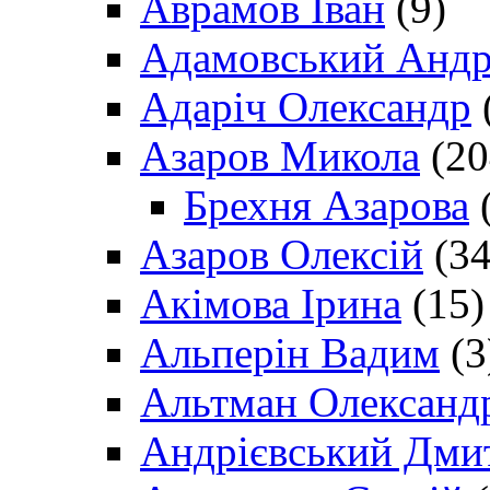
Аврамов Іван
(9)
Адамовський Андр
Адаріч Олександр
Азаров Микола
(20
Брехня Азарова
(
Азаров Олексій
(34
Акімова Ірина
(15)
Альперін Вадим
(3
Альтман Олександ
Андрієвський Дми