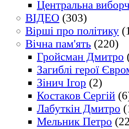
Центральна виборч
ВІДЕО
(303)
Вірші про політику
(
Вічна пам'ять
(220)
Гройсман Дмитро
Загиблі герої Євр
Зінич Ігор
(2)
Костаков Сергій
(6
Лабуткін Дмитро
(
Мельник Петро
(22