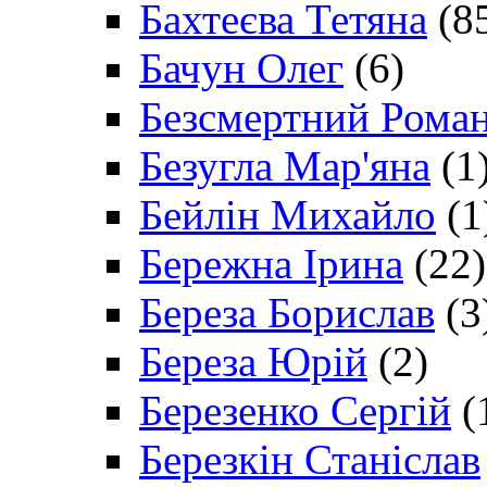
Бахтеєва Тетяна
(8
Бачун Олег
(6)
Безсмертний Рома
Безугла Мар'яна
(1
Бейлін Михайло
(1
Бережна Ірина
(22)
Береза Борислав
(3
Береза Юрій
(2)
Березенко Сергій
(
Березкін Станіслав