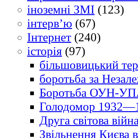
іноземні ЗМІ
(123)
інтерв’ю
(67)
Інтернет
(240)
історія
(97)
більшовицький тер
боротьба за Незал
Боротьба ОУН-УПА
Голодомор 1932—1
Друга світова війн
Звільнення Києва в