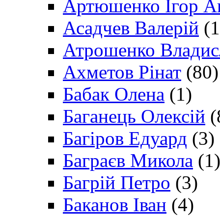
Артюшенко Ігор А
Асадчев Валерій
(1
Атрошенко Владис
Ахметов Рінат
(80)
Бабак Олена
(1)
Баганець Олексій
(
Багіров Едуард
(3)
Баграєв Микола
(1
Багрій Петро
(3)
Баканов Іван
(4)