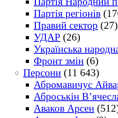
Партія Народний 
Партія регіонів
(17
Правий сектор
(27)
УДАР
(26)
Українська народна
Фронт змін
(6)
Персони
(11 643)
Абромавичус Айва
Аброськін В’ячесл
Аваков Арсен
(512