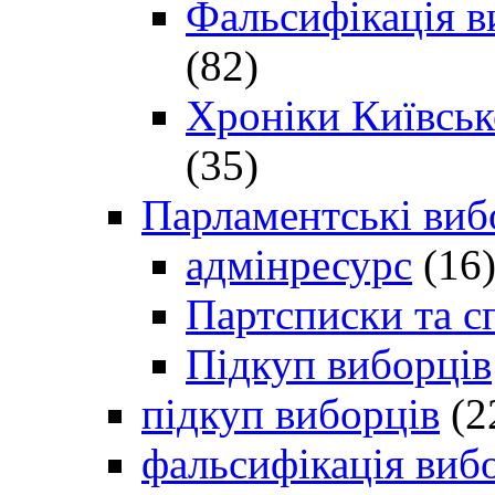
Фальсифікація в
(82)
Хроніки Київсько
(35)
Парламентські виб
адмінресурс
(16
Партсписки та с
Підкуп виборців
підкуп виборців
(2
фальсифікація виб