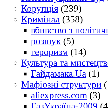
Корупція
(239)
Кримінал
(358)
вбивство з політич
розшук
(5)
тероризм
(14)
Культура та мистецтв
Гайдамака.Ua
(1)
Мафіозні структури
(
aliexpress.com
(3)
ГазУкраїна-2009
(4