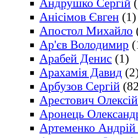
Андрушко Сергій
(
Анісімов Євген
(1)
Апостол Михайло
Ар'єв Володимир
(
Арабей Денис
(1)
Арахамія Давид
(2
Арбузов Сергій
(82
Арестович Олексі
Аронець Олександ
Артеменко Андрій