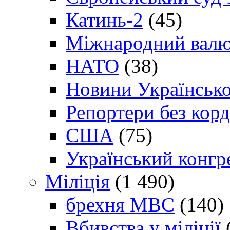
Катинь-2
(45)
Міжнародний валю
НАТО
(38)
Новини Українсько
Репортери без корд
США
(75)
Український конгр
Міліція
(1 490)
брехня МВС
(140)
Вбивства у міліції