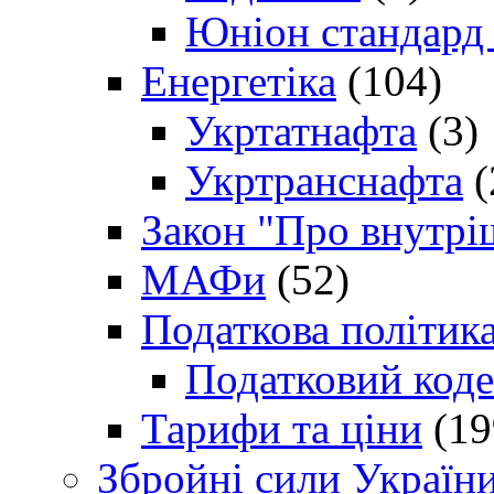
Юніон стандард
Енергетіка
(104)
Укртатнафта
(3)
Укртранснафта
(
Закон "Про внутрі
МАФи
(52)
Податкова політик
Податковий коде
Тарифи та ціни
(19
Збройні сили Україн