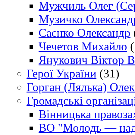
Мужчиль Олег (Сер
Музичко Олександ
Саєнко Олександр
Чечетов Михайло
(
Янукович Віктор В
Герої України
(31)
Горган (Лялька) Оле
Громадські організаці
Вінницька правоза
ВО "Молодь — над