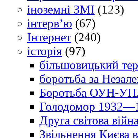
іноземні ЗМІ
(123)
інтерв’ю
(67)
Інтернет
(240)
історія
(97)
більшовицький тер
боротьба за Незал
Боротьба ОУН-УПА
Голодомор 1932—1
Друга світова війн
Звільнення Києва в