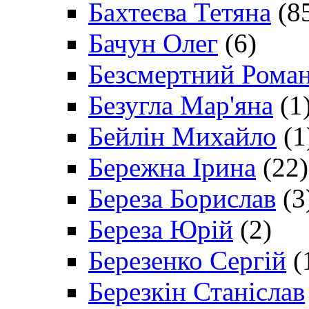
Бахтеєва Тетяна
(8
Бачун Олег
(6)
Безсмертний Рома
Безугла Мар'яна
(1
Бейлін Михайло
(1
Бережна Ірина
(22)
Береза Борислав
(3
Береза Юрій
(2)
Березенко Сергій
(
Березкін Станіслав