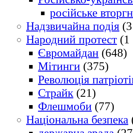
російське вторг
Надзвичайна подія
(3
Народний протест
(1 
Євромайдан
(648)
Мітинги
(375)
Революція патріоті
Страйк
(21)
Флешмоби
(77)
Національна безпека
державна зрада
(27