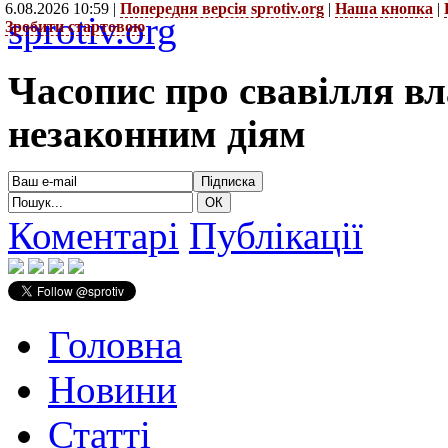
6.08.2026 10:59 |
Попередня версія sprotiv.org
|
Наша кнопка
|
sprotiv.org
Зробити стартовою
Часопис про свавілля в
незаконним діям
Коментарі
Публікації
Головна
Новини
Статті