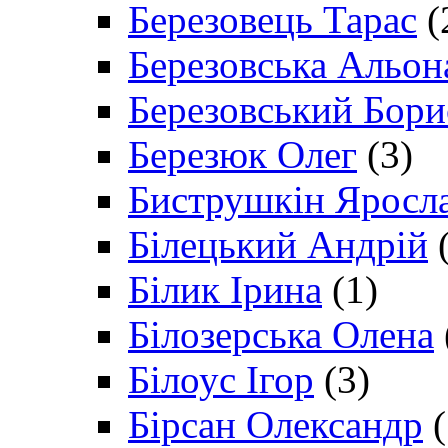
Березовець Тарас
(
Березовська Альон
Березовський Бори
Березюк Олег
(3)
Биструшкін Яросл
Білецький Андрій
(
Білик Ірина
(1)
Білозерська Олена
Білоус Ігор
(3)
Бірсан Олександр
(