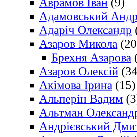
Аврамов Іван
(9)
Адамовський Андр
Адаріч Олександр
Азаров Микола
(20
Брехня Азарова
(
Азаров Олексій
(34
Акімова Ірина
(15)
Альперін Вадим
(3
Альтман Олександ
Андрієвський Дми