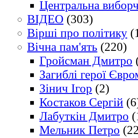
Центральна виборч
ВІДЕО
(303)
Вірші про політику
(
Вічна пам'ять
(220)
Гройсман Дмитро
Загиблі герої Євр
Зінич Ігор
(2)
Костаков Сергій
(6
Лабуткін Дмитро
(
Мельник Петро
(22