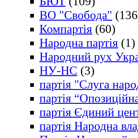
БЮТ
(109)
ВО "Свобода"
(136
Компартія
(60)
Народна партія
(1)
Народний рух Укр
НУ-НС
(3)
партія "Слуга наро
партія “Опозиційн
партія Єдиний цен
партія Народна вла