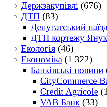
Держзакупівлі
(676)
ДТП
(83)
Депутатський наїз
ДТП кортежу Янук
Екологія
(46)
Економіка
(1 322)
Банківські новини
CityCommerce B
Credit Agricole
(
VAB Банк
(33)