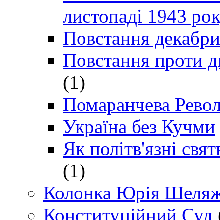
листопаді 1943 ро
Повстання декабри
Повстання проти д
(1)
Помаранчева Рево
Україна без Кучми
Як політв'язні св
(1)
Колонка Юрія Шеляж
Конституційний Суд