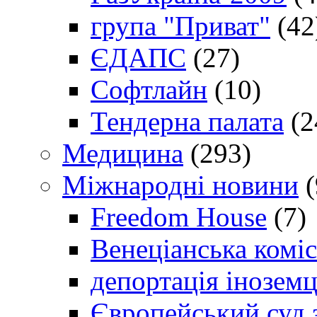
група "Приват"
(42
ЄДАПС
(27)
Софтлайн
(10)
Тендерна палата
(2
Медицина
(293)
Міжнародні новини
(
Freedom House
(7)
Венеціанська коміс
депортація іноземц
Європейський суд 