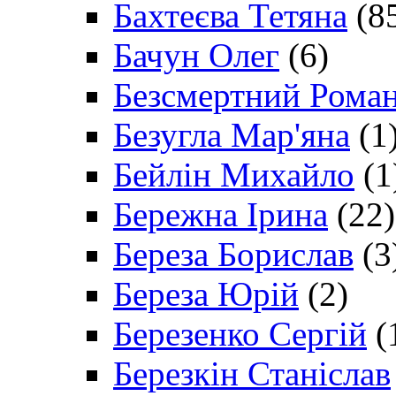
Бахтеєва Тетяна
(8
Бачун Олег
(6)
Безсмертний Рома
Безугла Мар'яна
(1
Бейлін Михайло
(1
Бережна Ірина
(22)
Береза Борислав
(3
Береза Юрій
(2)
Березенко Сергій
(
Березкін Станіслав