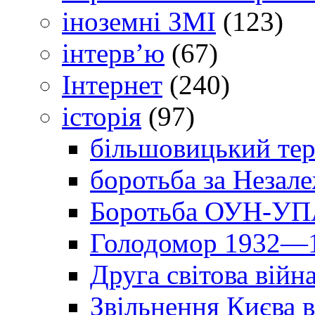
іноземні ЗМІ
(123)
інтерв’ю
(67)
Інтернет
(240)
історія
(97)
більшовицький тер
боротьба за Незал
Боротьба ОУН-УПА
Голодомор 1932—1
Друга світова війн
Звільнення Києва в