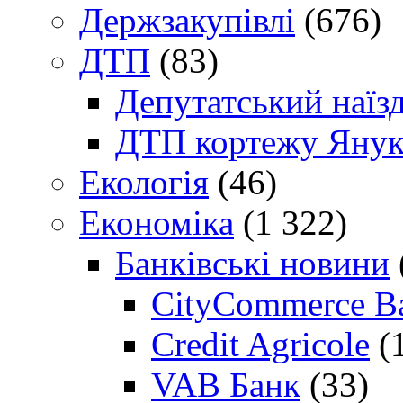
Держзакупівлі
(676)
ДТП
(83)
Депутатський наїз
ДТП кортежу Янук
Екологія
(46)
Економіка
(1 322)
Банківські новини
CityCommerce B
Credit Agricole
(
VAB Банк
(33)