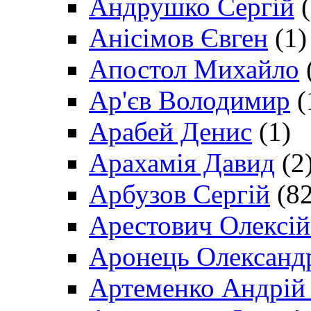
Андрушко Сергій
(
Анісімов Євген
(1)
Апостол Михайло
Ар'єв Володимир
(
Арабей Денис
(1)
Арахамія Давид
(2
Арбузов Сергій
(82
Арестович Олексі
Аронець Олександ
Артеменко Андрій