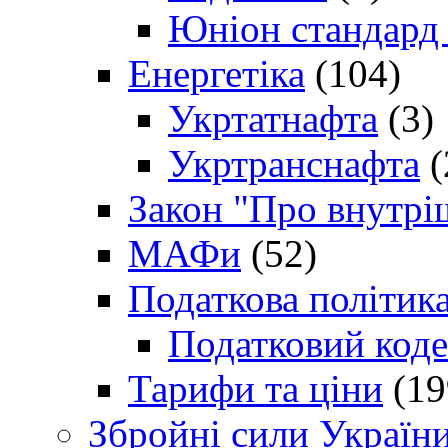
Юніон стандард
Енергетіка
(104)
Укртатнафта
(3)
Укртранснафта
(
Закон "Про внутрі
МАФи
(52)
Податкова політик
Податковий коде
Тарифи та ціни
(19
Збройні сили Україн