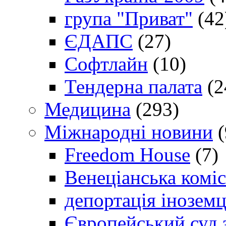
група "Приват"
(42
ЄДАПС
(27)
Софтлайн
(10)
Тендерна палата
(2
Медицина
(293)
Міжнародні новини
(
Freedom House
(7)
Венеціанська коміс
депортація іноземц
Європейський суд 