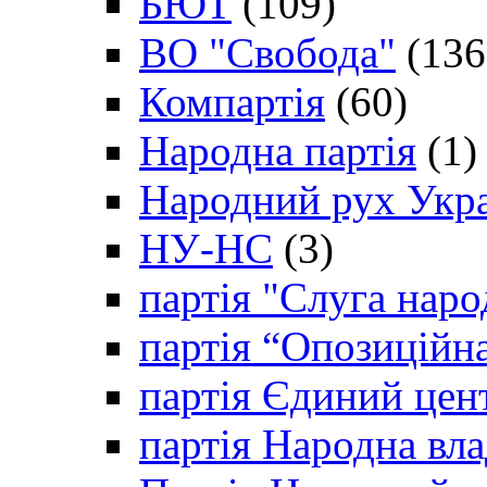
БЮТ
(109)
ВО "Свобода"
(136
Компартія
(60)
Народна партія
(1)
Народний рух Укр
НУ-НС
(3)
партія "Слуга наро
партія “Опозиційн
партія Єдиний цен
партія Народна вла