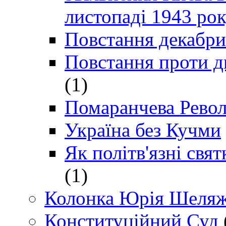
листопаді 1943 ро
Повстання декабри
Повстання проти д
(1)
Помаранчева Рево
Україна без Кучми
Як політв'язні св
(1)
Колонка Юрія Шеляж
Конституційний Суд