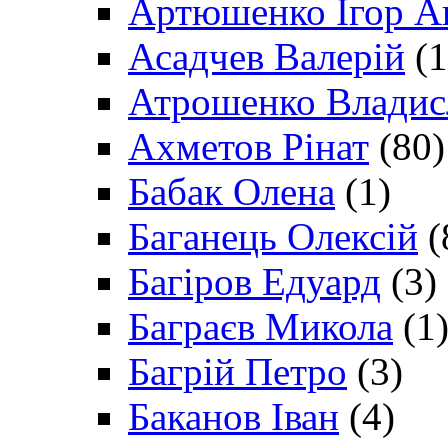
Артюшенко Ігор А
Асадчев Валерій
(1
Атрошенко Владис
Ахметов Рінат
(80)
Бабак Олена
(1)
Баганець Олексій
(
Багіров Едуард
(3)
Баграєв Микола
(1
Багрій Петро
(3)
Баканов Іван
(4)