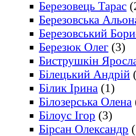
Березовець Тарас
(
Березовська Альон
Березовський Бори
Березюк Олег
(3)
Биструшкін Яросл
Білецький Андрій
(
Білик Ірина
(1)
Білозерська Олена
Білоус Ігор
(3)
Бірсан Олександр
(