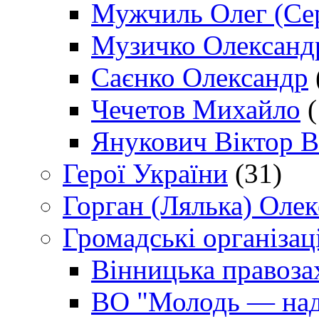
Мужчиль Олег (Сер
Музичко Олександ
Саєнко Олександр
Чечетов Михайло
(
Янукович Віктор В
Герої України
(31)
Горган (Лялька) Оле
Громадські організаці
Вінницька правоза
ВО "Молодь — над