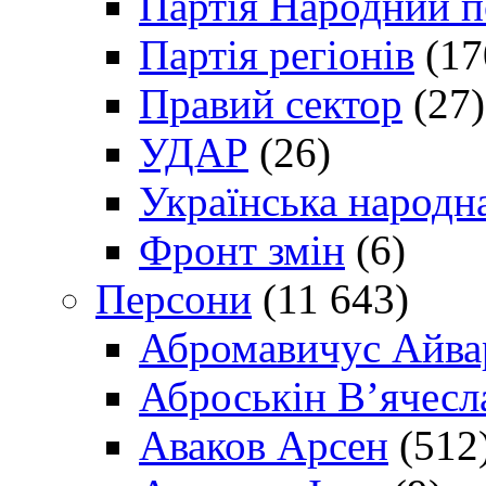
Партія Народний 
Партія регіонів
(17
Правий сектор
(27)
УДАР
(26)
Українська народна
Фронт змін
(6)
Персони
(11 643)
Абромавичус Айва
Аброськін В’ячесл
Аваков Арсен
(512