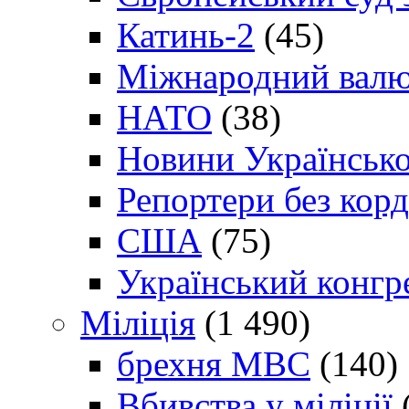
Катинь-2
(45)
Міжнародний валю
НАТО
(38)
Новини Українсько
Репортери без корд
США
(75)
Український конгр
Міліція
(1 490)
брехня МВС
(140)
Вбивства у міліції