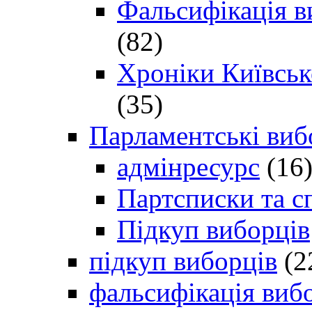
Фальсифікація в
(82)
Хроніки Київсько
(35)
Парламентські виб
адмінресурс
(16
Партсписки та с
Підкуп виборців
підкуп виборців
(2
фальсифікація виб