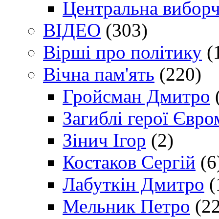
Центральна виборч
ВІДЕО
(303)
Вірші про політику
(
Вічна пам'ять
(220)
Гройсман Дмитро
Загиблі герої Євр
Зінич Ігор
(2)
Костаков Сергій
(6
Лабуткін Дмитро
(
Мельник Петро
(22