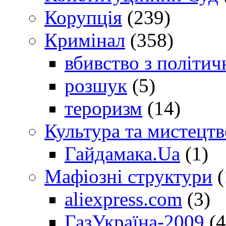
Корупція
(239)
Кримінал
(358)
вбивство з політич
розшук
(5)
тероризм
(14)
Культура та мистецтв
Гайдамака.Ua
(1)
Мафіозні структури
(
aliexpress.com
(3)
ГазУкраїна-2009
(4