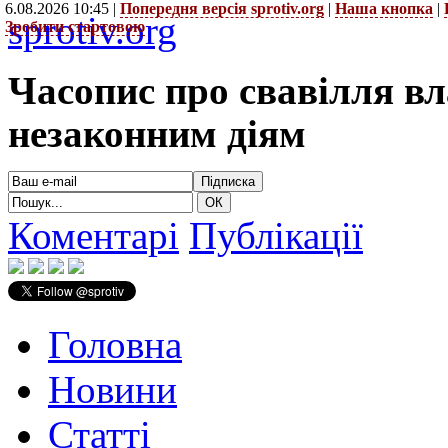
6.08.2026 10:45 |
Попередня версія sprotiv.org
|
Наша кнопка
|
sprotiv.org
Зробити стартовою
Часопис про свавілля в
незаконним діям
Коментарі
Публікації
Головна
Новини
Статті