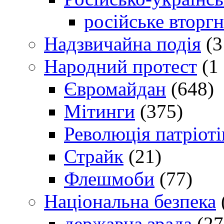
російське вторг
Надзвичайна подія
(3
Народний протест
(1 
Євромайдан
(648)
Мітинги
(375)
Революція патріоті
Страйк
(21)
Флешмоби
(77)
Національна безпека
державна зрада
(27