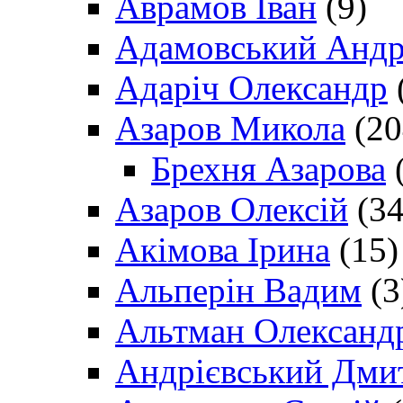
Аврамов Іван
(9)
Адамовський Андр
Адаріч Олександр
Азаров Микола
(20
Брехня Азарова
(
Азаров Олексій
(34
Акімова Ірина
(15)
Альперін Вадим
(3
Альтман Олександ
Андрієвський Дми