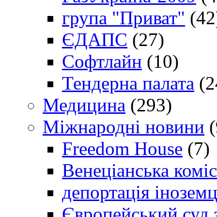
група "Приват"
(42
ЄДАПС
(27)
Софтлайн
(10)
Тендерна палата
(2
Медицина
(293)
Міжнародні новини
(
Freedom House
(7)
Венеціанська коміс
депортація іноземц
Європейський суд 