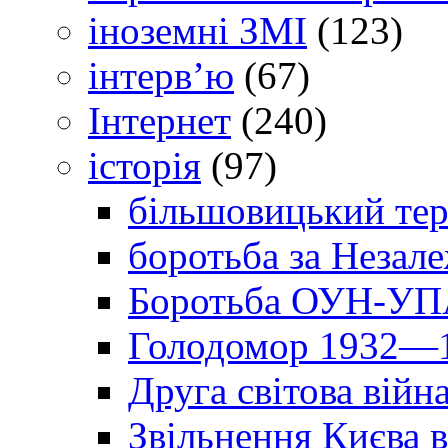
іноземні ЗМІ
(123)
інтерв’ю
(67)
Інтернет
(240)
історія
(97)
більшовицький тер
боротьба за Незал
Боротьба ОУН-УПА
Голодомор 1932—1
Друга світова війн
Звільнення Києва в