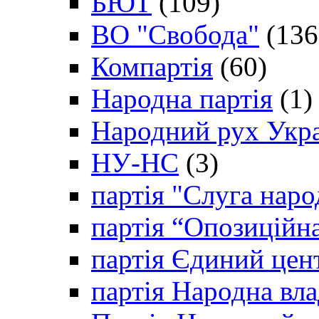
БЮТ
(109)
ВО "Свобода"
(136
Компартія
(60)
Народна партія
(1)
Народний рух Укр
НУ-НС
(3)
партія "Слуга наро
партія “Опозиційн
партія Єдиний цен
партія Народна вла