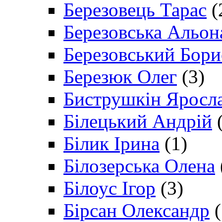
Березовець Тарас
(
Березовська Альон
Березовський Бори
Березюк Олег
(3)
Биструшкін Яросл
Білецький Андрій
(
Білик Ірина
(1)
Білозерська Олена
Білоус Ігор
(3)
Бірсан Олександр
(