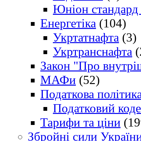
Юніон стандард
Енергетіка
(104)
Укртатнафта
(3)
Укртранснафта
(
Закон "Про внутрі
МАФи
(52)
Податкова політик
Податковий коде
Тарифи та ціни
(19
Збройні сили Україн