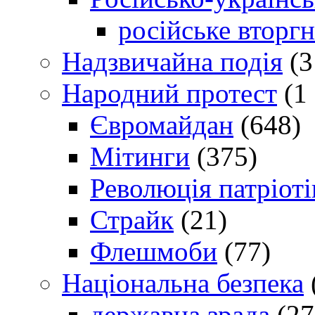
російське вторг
Надзвичайна подія
(3
Народний протест
(1 
Євромайдан
(648)
Мітинги
(375)
Революція патріоті
Страйк
(21)
Флешмоби
(77)
Національна безпека
державна зрада
(27