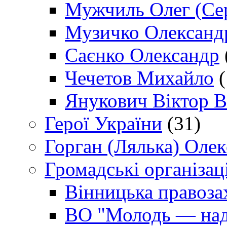
Мужчиль Олег (Сер
Музичко Олександ
Саєнко Олександр
Чечетов Михайло
(
Янукович Віктор В
Герої України
(31)
Горган (Лялька) Оле
Громадські організаці
Вінницька правоза
ВО "Молодь — над