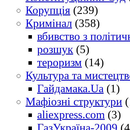
Корупція
(239)
Кримінал
(358)
вбивство з політич
розшук
(5)
тероризм
(14)
Культура та мистецтв
Гайдамака.Ua
(1)
Мафіозні структури
(
aliexpress.com
(3)
ГазУкраїна-2009
(4