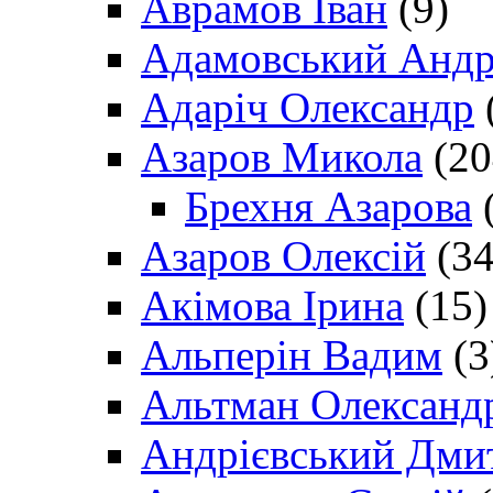
Аврамов Іван
(9)
Адамовський Андр
Адаріч Олександр
Азаров Микола
(20
Брехня Азарова
(
Азаров Олексій
(34
Акімова Ірина
(15)
Альперін Вадим
(3
Альтман Олександ
Андрієвський Дми