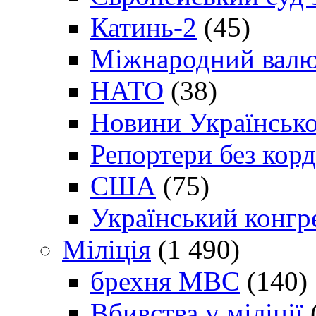
Катинь-2
(45)
Міжнародний валю
НАТО
(38)
Новини Українсько
Репортери без корд
США
(75)
Український конгр
Міліція
(1 490)
брехня МВС
(140)
Вбивства у міліції