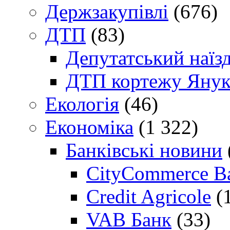
Держзакупівлі
(676)
ДТП
(83)
Депутатський наїз
ДТП кортежу Янук
Екологія
(46)
Економіка
(1 322)
Банківські новини
CityCommerce B
Credit Agricole
(
VAB Банк
(33)