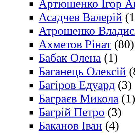
Артюшенко Ігор А
Асадчев Валерій
(1
Атрошенко Владис
Ахметов Рінат
(80)
Бабак Олена
(1)
Баганець Олексій
(
Багіров Едуард
(3)
Баграєв Микола
(1
Багрій Петро
(3)
Баканов Іван
(4)