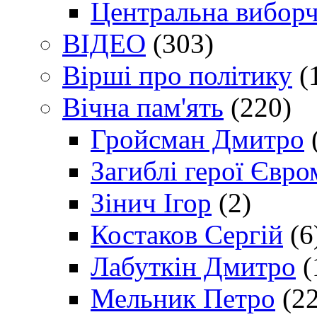
Центральна виборч
ВІДЕО
(303)
Вірші про політику
(
Вічна пам'ять
(220)
Гройсман Дмитро
Загиблі герої Євр
Зінич Ігор
(2)
Костаков Сергій
(6
Лабуткін Дмитро
(
Мельник Петро
(22