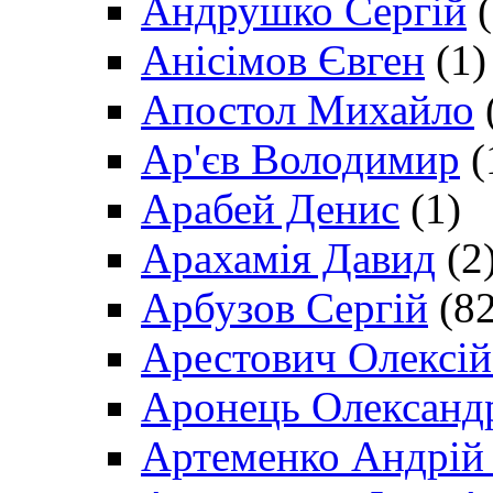
Андрушко Сергій
(
Анісімов Євген
(1)
Апостол Михайло
Ар'єв Володимир
(
Арабей Денис
(1)
Арахамія Давид
(2
Арбузов Сергій
(82
Арестович Олексі
Аронець Олександ
Артеменко Андрій