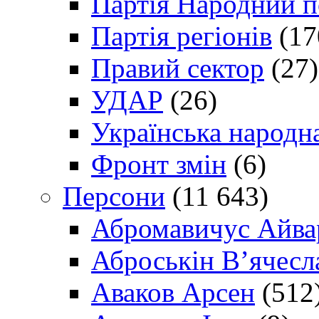
Партія Народний 
Партія регіонів
(17
Правий сектор
(27)
УДАР
(26)
Українська народна
Фронт змін
(6)
Персони
(11 643)
Абромавичус Айва
Аброськін В’ячесл
Аваков Арсен
(512