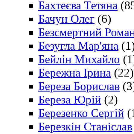
Бахтеєва Тетяна
(8
Бачун Олег
(6)
Безсмертний Рома
Безугла Мар'яна
(1
Бейлін Михайло
(1
Бережна Ірина
(22)
Береза Борислав
(3
Береза Юрій
(2)
Березенко Сергій
(
Березкін Станіслав