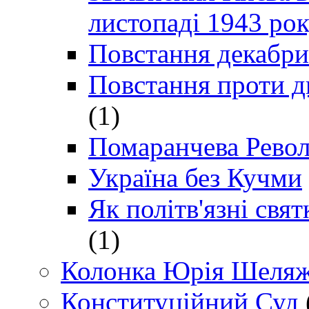
листопаді 1943 ро
Повстання декабри
Повстання проти д
(1)
Помаранчева Рево
Україна без Кучми
Як політв'язні св
(1)
Колонка Юрія Шеляж
Конституційний Суд