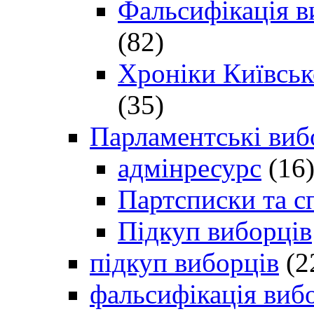
Фальсифікація в
(82)
Хроніки Київсько
(35)
Парламентські виб
адмінресурс
(16
Партсписки та с
Підкуп виборців
підкуп виборців
(2
фальсифікація виб