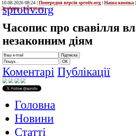
10.08.2026 08:24 |
Попередня версія sprotiv.org
|
Наша кнопка
sprotiv.org
Зробити стартовою
Часопис про свавілля в
незаконним діям
Коментарі
Публікації
Головна
Новини
Статті