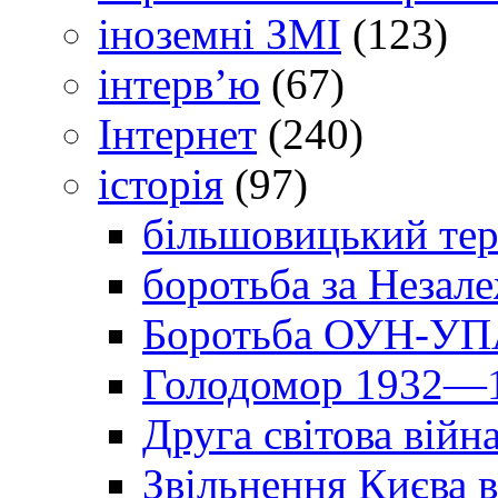
іноземні ЗМІ
(123)
інтерв’ю
(67)
Інтернет
(240)
історія
(97)
більшовицький тер
боротьба за Незал
Боротьба ОУН-УПА
Голодомор 1932—1
Друга світова війн
Звільнення Києва в