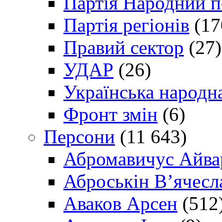
Партія Народний 
Партія регіонів
(17
Правий сектор
(27)
УДАР
(26)
Українська народна
Фронт змін
(6)
Персони
(11 643)
Абромавичус Айва
Аброськін В’ячесл
Аваков Арсен
(512