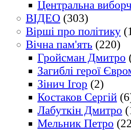
Центральна виборч
ВІДЕО
(303)
Вірші про політику
(
Вічна пам'ять
(220)
Гройсман Дмитро
Загиблі герої Євр
Зінич Ігор
(2)
Костаков Сергій
(6
Лабуткін Дмитро
(
Мельник Петро
(22