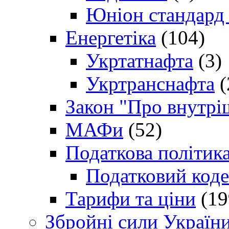
Юніон стандард
Енергетіка
(104)
Укртатнафта
(3)
Укртранснафта
(
Закон "Про внутрі
МАФи
(52)
Податкова політик
Податковий коде
Тарифи та ціни
(19
Збройні сили Україн