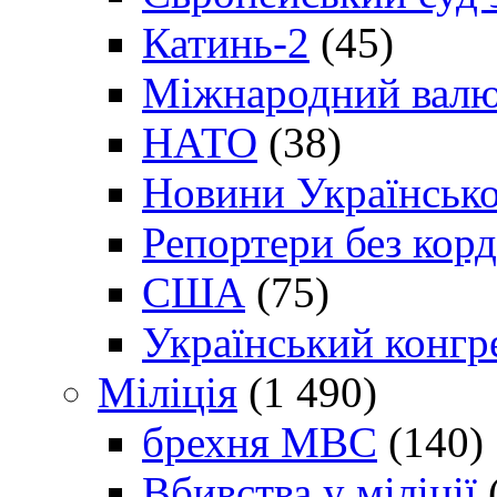
Катинь-2
(45)
Міжнародний валю
НАТО
(38)
Новини Українсько
Репортери без корд
США
(75)
Український конгр
Міліція
(1 490)
брехня МВС
(140)
Вбивства у міліції