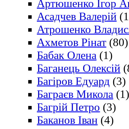
Артюшенко Ігор А
Асадчев Валерій
(1
Атрошенко Владис
Ахметов Рінат
(80)
Бабак Олена
(1)
Баганець Олексій
(
Багіров Едуард
(3)
Баграєв Микола
(1
Багрій Петро
(3)
Баканов Іван
(4)