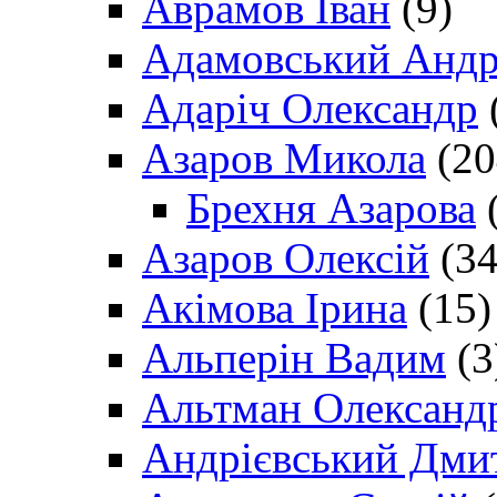
Аврамов Іван
(9)
Адамовський Андр
Адаріч Олександр
Азаров Микола
(20
Брехня Азарова
(
Азаров Олексій
(34
Акімова Ірина
(15)
Альперін Вадим
(3
Альтман Олександ
Андрієвський Дми