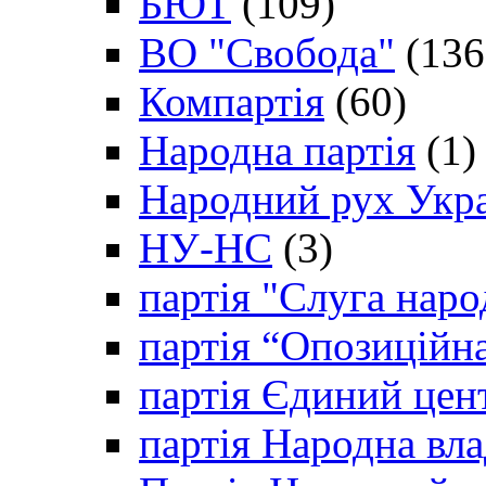
БЮТ
(109)
ВО "Свобода"
(136
Компартія
(60)
Народна партія
(1)
Народний рух Укр
НУ-НС
(3)
партія "Слуга наро
партія “Опозиційн
партія Єдиний цен
партія Народна вла