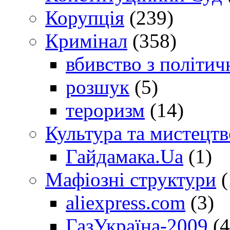
Корупція
(239)
Кримінал
(358)
вбивство з політич
розшук
(5)
тероризм
(14)
Культура та мистецтв
Гайдамака.Ua
(1)
Мафіозні структури
(
aliexpress.com
(3)
ГазУкраїна-2009
(4