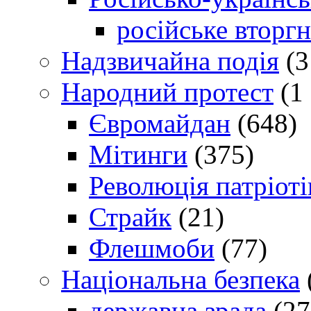
російське вторг
Надзвичайна подія
(3
Народний протест
(1 
Євромайдан
(648)
Мітинги
(375)
Революція патріоті
Страйк
(21)
Флешмоби
(77)
Національна безпека
державна зрада
(27