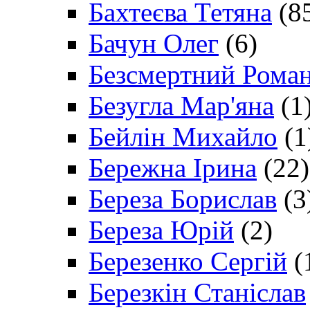
Бахтеєва Тетяна
(8
Бачун Олег
(6)
Безсмертний Рома
Безугла Мар'яна
(1
Бейлін Михайло
(1
Бережна Ірина
(22)
Береза Борислав
(3
Береза Юрій
(2)
Березенко Сергій
(
Березкін Станіслав