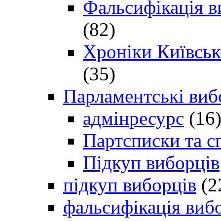
Фальсифікація в
(82)
Хроніки Київсько
(35)
Парламентські виб
адмінресурс
(16
Партсписки та с
Підкуп виборців
підкуп виборців
(2
фальсифікація виб