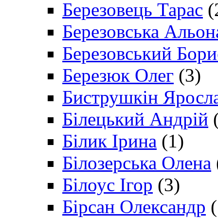
Березовець Тарас
(
Березовська Альон
Березовський Бори
Березюк Олег
(3)
Биструшкін Яросл
Білецький Андрій
(
Білик Ірина
(1)
Білозерська Олена
Білоус Ігор
(3)
Бірсан Олександр
(