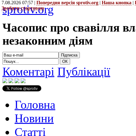
7.08.2026 07:57 |
Попередня версія sprotiv.org
|
Наша кнопка
|
sprotiv.org
Зробити стартовою
Часопис про свавілля в
незаконним діям
Коментарі
Публікації
Головна
Новини
Статті