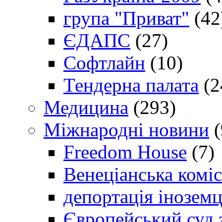
група "Приват"
(42
ЄДАПС
(27)
Софтлайн
(10)
Тендерна палата
(2
Медицина
(293)
Міжнародні новини
(
Freedom House
(7)
Венеціанська коміс
депортація іноземц
Європейський суд 