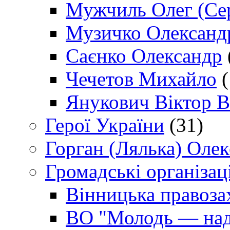
Мужчиль Олег (Сер
Музичко Олександ
Саєнко Олександр
Чечетов Михайло
(
Янукович Віктор В
Герої України
(31)
Горган (Лялька) Оле
Громадські організаці
Вінницька правоза
ВО "Молодь — над