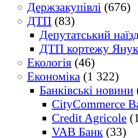
Держзакупівлі
(676)
ДТП
(83)
Депутатський наїз
ДТП кортежу Янук
Екологія
(46)
Економіка
(1 322)
Банківські новини
CityCommerce B
Credit Agricole
(
VAB Банк
(33)