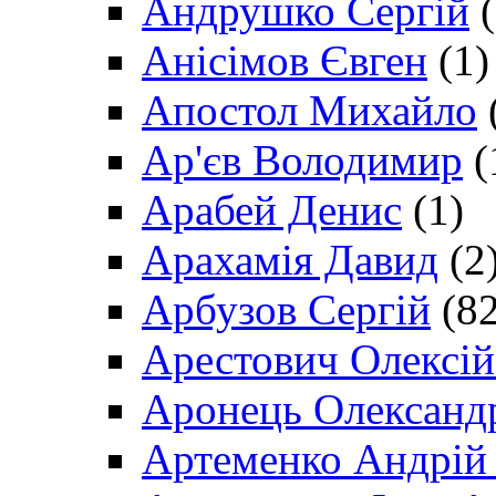
Андрушко Сергій
(
Анісімов Євген
(1)
Апостол Михайло
Ар'єв Володимир
(
Арабей Денис
(1)
Арахамія Давид
(2
Арбузов Сергій
(82
Арестович Олексі
Аронець Олександ
Артеменко Андрій