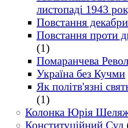
листопаді 1943 ро
Повстання декабри
Повстання проти д
(1)
Помаранчева Рево
Україна без Кучми
Як політв'язні св
(1)
Колонка Юрія Шеляж
Конституційний Суд