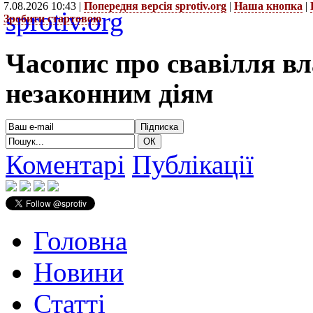
7.08.2026 10:43 |
Попередня версія sprotiv.org
|
Наша кнопка
|
sprotiv.org
Зробити стартовою
Часопис про свавілля в
незаконним діям
Коментарі
Публікації
Головна
Новини
Статті