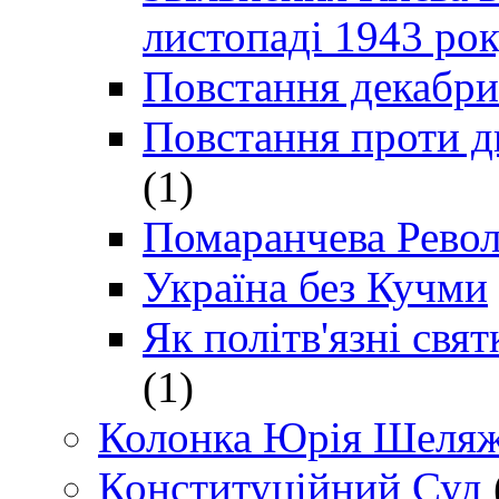
листопаді 1943 ро
Повстання декабри
Повстання проти д
(1)
Помаранчева Рево
Україна без Кучми
Як політв'язні св
(1)
Колонка Юрія Шеляж
Конституційний Суд