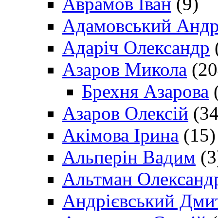
Аврамов Іван
(9)
Адамовський Андр
Адаріч Олександр
Азаров Микола
(20
Брехня Азарова
(
Азаров Олексій
(34
Акімова Ірина
(15)
Альперін Вадим
(3
Альтман Олександ
Андрієвський Дми