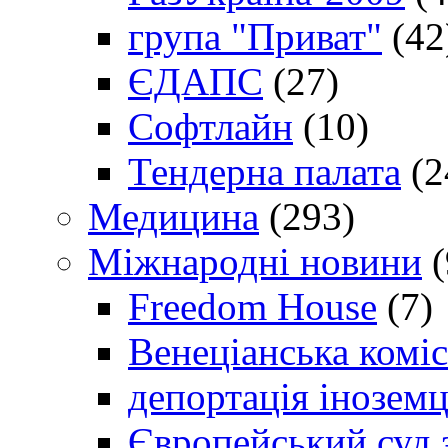
група "Приват"
(42
ЄДАПС
(27)
Софтлайн
(10)
Тендерна палата
(2
Медицина
(293)
Міжнародні новини
(
Freedom House
(7)
Венеціанська коміс
депортація іноземц
Європейський суд 