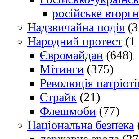
російське вторг
Надзвичайна подія
(3
Народний протест
(1 
Євромайдан
(648)
Мітинги
(375)
Революція патріоті
Страйк
(21)
Флешмоби
(77)
Національна безпека
державна зрада
(27