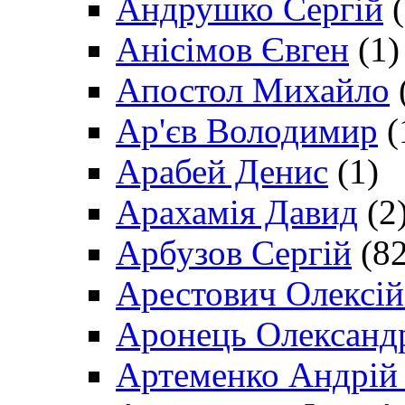
Андрушко Сергій
(
Анісімов Євген
(1)
Апостол Михайло
Ар'єв Володимир
(
Арабей Денис
(1)
Арахамія Давид
(2
Арбузов Сергій
(82
Арестович Олексі
Аронець Олександ
Артеменко Андрій