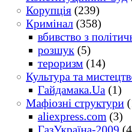
Корупція
(239)
Кримінал
(358)
вбивство з політич
розшук
(5)
тероризм
(14)
Культура та мистецтв
Гайдамака.Ua
(1)
Мафіозні структури
(
aliexpress.com
(3)
ГазУкраїна-2009
(4