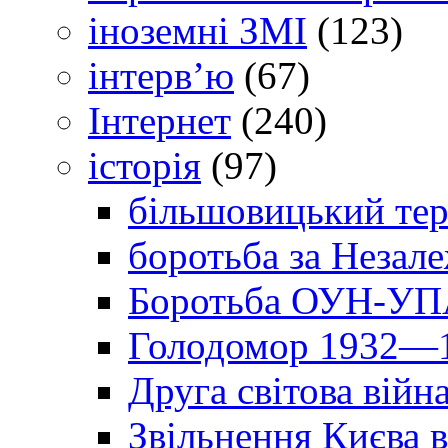
іноземні ЗМІ
(123)
інтерв’ю
(67)
Інтернет
(240)
історія
(97)
більшовицький тер
боротьба за Незал
Боротьба ОУН-УПА
Голодомор 1932—1
Друга світова війн
Звільнення Києва в