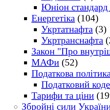
Юніон стандард
Енергетіка
(104)
Укртатнафта
(3)
Укртранснафта
(
Закон "Про внутрі
МАФи
(52)
Податкова політик
Податковий коде
Тарифи та ціни
(19
Збройні сили Україн