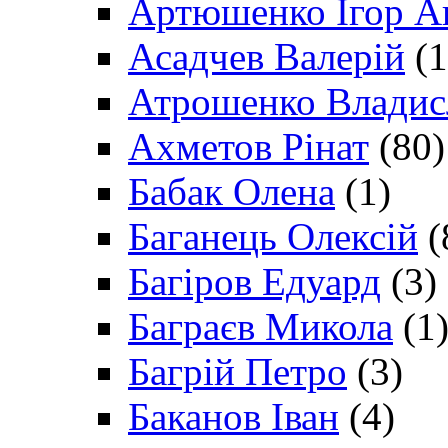
Артюшенко Ігор А
Асадчев Валерій
(1
Атрошенко Владис
Ахметов Рінат
(80)
Бабак Олена
(1)
Баганець Олексій
(
Багіров Едуард
(3)
Баграєв Микола
(1
Багрій Петро
(3)
Баканов Іван
(4)