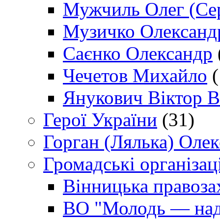
Мужчиль Олег (Сер
Музичко Олександ
Саєнко Олександр
Чечетов Михайло
(
Янукович Віктор В
Герої України
(31)
Горган (Лялька) Оле
Громадські організаці
Вінницька правоза
ВО "Молодь — над