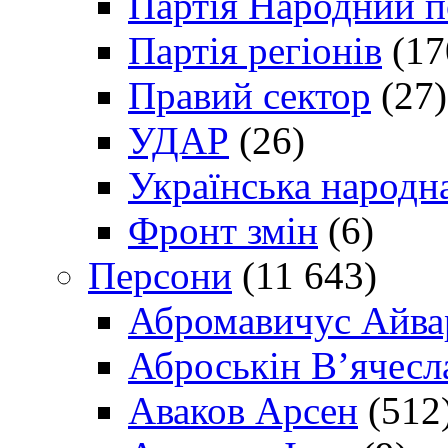
Партія Народний 
Партія регіонів
(17
Правий сектор
(27)
УДАР
(26)
Українська народна
Фронт змін
(6)
Персони
(11 643)
Абромавичус Айва
Аброськін В’ячесл
Аваков Арсен
(512