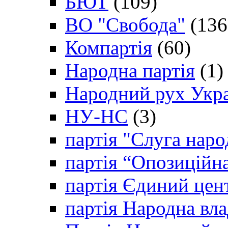
БЮТ
(109)
ВО "Свобода"
(136
Компартія
(60)
Народна партія
(1)
Народний рух Укр
НУ-НС
(3)
партія "Слуга наро
партія “Опозиційн
партія Єдиний цен
партія Народна вла