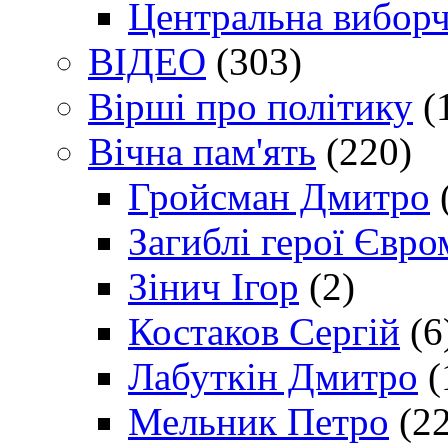
Центральна виборч
ВІДЕО
(303)
Вірші про політику
(
Вічна пам'ять
(220)
Гройсман Дмитро
Загиблі герої Євр
Зінич Ігор
(2)
Костаков Сергій
(6
Лабуткін Дмитро
(
Мельник Петро
(22