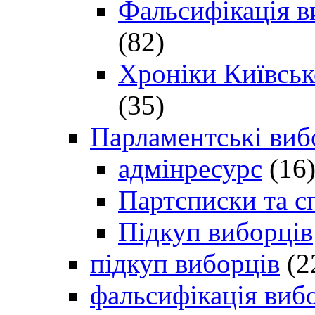
Фальсифікація в
(82)
Хроніки Київсько
(35)
Парламентські виб
адмінресурс
(16
Партсписки та с
Підкуп виборців
підкуп виборців
(2
фальсифікація виб