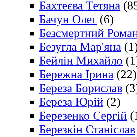
Бахтеєва Тетяна
(8
Бачун Олег
(6)
Безсмертний Рома
Безугла Мар'яна
(1
Бейлін Михайло
(1
Бережна Ірина
(22)
Береза Борислав
(3
Береза Юрій
(2)
Березенко Сергій
(
Березкін Станіслав