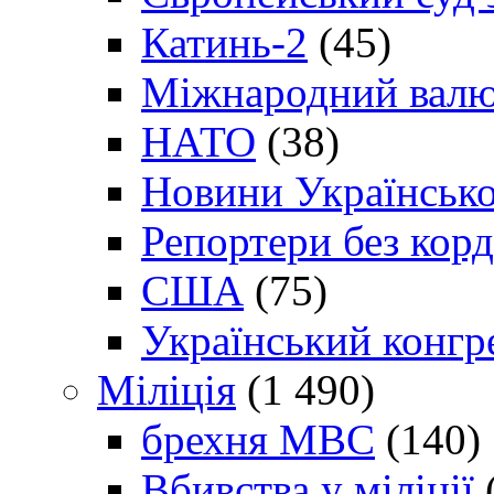
Катинь-2
(45)
Міжнародний валю
НАТО
(38)
Новини Українсько
Репортери без корд
США
(75)
Український конгр
Міліція
(1 490)
брехня МВС
(140)
Вбивства у міліції