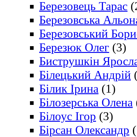
Березовець Тарас
(
Березовська Альон
Березовський Бори
Березюк Олег
(3)
Биструшкін Яросл
Білецький Андрій
(
Білик Ірина
(1)
Білозерська Олена
Білоус Ігор
(3)
Бірсан Олександр
(