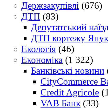
Держзакупівлі
(676)
ДТП
(83)
Депутатський наїз
ДТП кортежу Янук
Екологія
(46)
Економіка
(1 322)
Банківські новини
CityCommerce B
Credit Agricole
(
VAB Банк
(33)