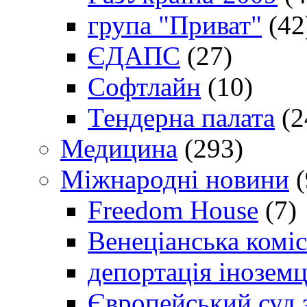
група "Приват"
(42
ЄДАПС
(27)
Софтлайн
(10)
Тендерна палата
(2
Медицина
(293)
Міжнародні новини
(
Freedom House
(7)
Венеціанська коміс
депортація іноземц
Європейський суд 