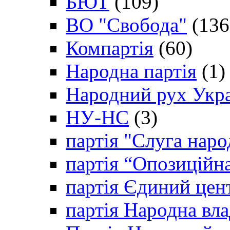
БЮТ
(109)
ВО "Свобода"
(136
Компартія
(60)
Народна партія
(1)
Народний рух Укр
НУ-НС
(3)
партія "Слуга наро
партія “Опозиційн
партія Єдиний цен
партія Народна вла