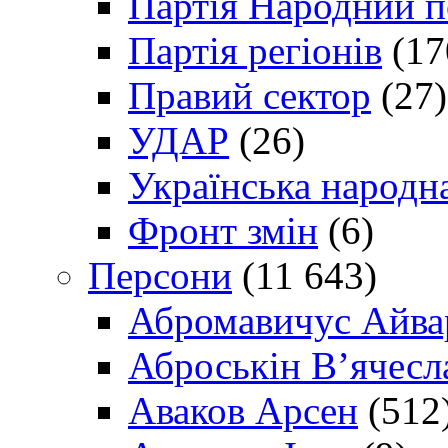
Партія Народний 
Партія регіонів
(17
Правий сектор
(27)
УДАР
(26)
Українська народна
Фронт змін
(6)
Персони
(11 643)
Абромавичус Айва
Аброськін В’ячесл
Аваков Арсен
(512