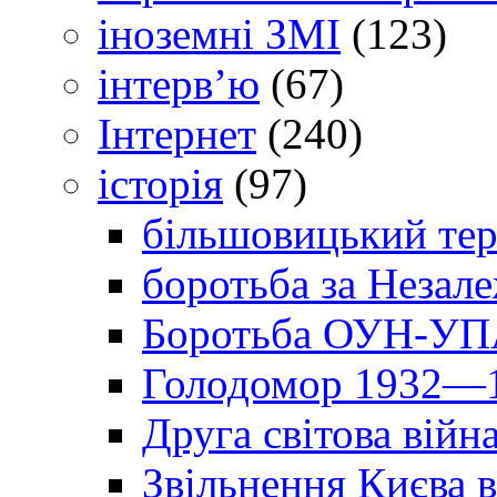
іноземні ЗМІ
(123)
інтерв’ю
(67)
Інтернет
(240)
історія
(97)
більшовицький тер
боротьба за Незал
Боротьба ОУН-УПА
Голодомор 1932—1
Друга світова війн
Звільнення Києва в