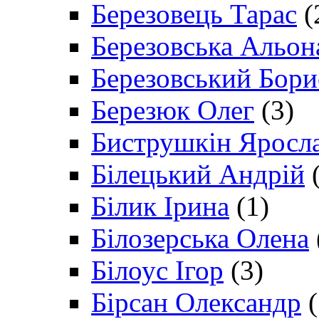
Березовець Тарас
(
Березовська Альон
Березовський Бори
Березюк Олег
(3)
Биструшкін Яросл
Білецький Андрій
(
Білик Ірина
(1)
Білозерська Олена
Білоус Ігор
(3)
Бірсан Олександр
(