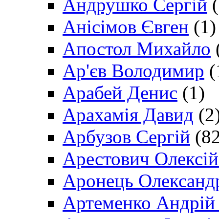
Андрушко Сергій
(
Анісімов Євген
(1)
Апостол Михайло
Ар'єв Володимир
(
Арабей Денис
(1)
Арахамія Давид
(2
Арбузов Сергій
(82
Арестович Олексі
Аронець Олександ
Артеменко Андрій