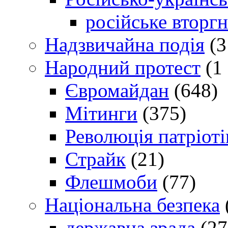
російське вторг
Надзвичайна подія
(3
Народний протест
(1 
Євромайдан
(648)
Мітинги
(375)
Революція патріоті
Страйк
(21)
Флешмоби
(77)
Національна безпека
державна зрада
(27