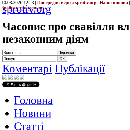
10.08.2026 12:53 |
Попередня версія sprotiv.org
|
Наша кнопка
sprotiv.org
Зробити стартовою
Часопис про свавілля в
незаконним діям
Коментарі
Публікації
Головна
Новини
Статті