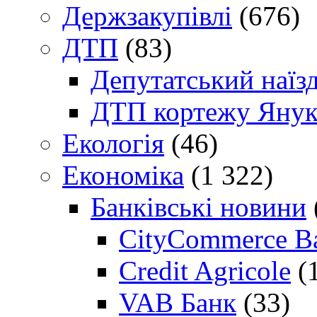
Держзакупівлі
(676)
ДТП
(83)
Депутатський наїз
ДТП кортежу Янук
Екологія
(46)
Економіка
(1 322)
Банківські новини
CityCommerce B
Credit Agricole
(
VAB Банк
(33)