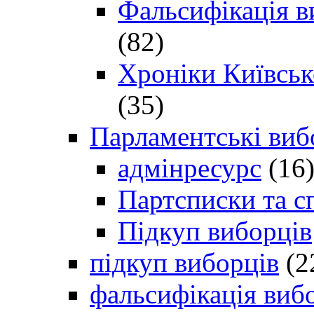
Фальсифікація в
(82)
Хроніки Київсько
(35)
Парламентські виб
адмінресурс
(16
Партсписки та с
Підкуп виборців
підкуп виборців
(2
фальсифікація виб