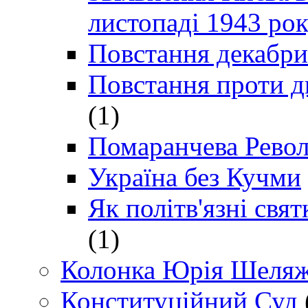
листопаді 1943 ро
Повстання декабри
Повстання проти д
(1)
Помаранчева Рево
Україна без Кучми
Як політв'язні св
(1)
Колонка Юрія Шеляж
Конституційний Суд