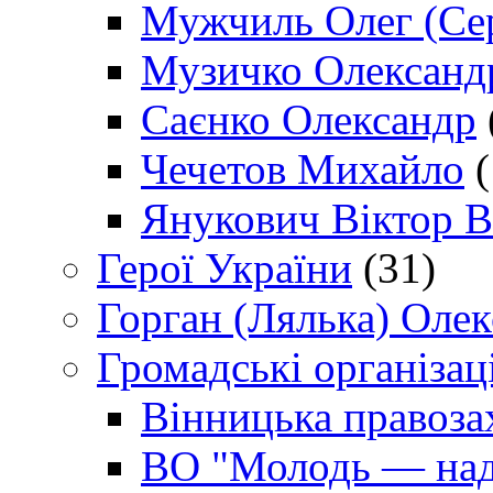
Мужчиль Олег (Сер
Музичко Олександ
Саєнко Олександр
Чечетов Михайло
(
Янукович Віктор В
Герої України
(31)
Горган (Лялька) Оле
Громадські організаці
Вінницька правоза
ВО "Молодь — над