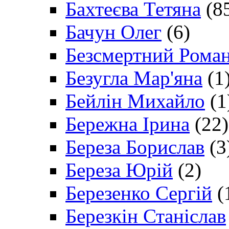
Бахтеєва Тетяна
(8
Бачун Олег
(6)
Безсмертний Рома
Безугла Мар'яна
(1
Бейлін Михайло
(1
Бережна Ірина
(22)
Береза Борислав
(3
Береза Юрій
(2)
Березенко Сергій
(
Березкін Станіслав