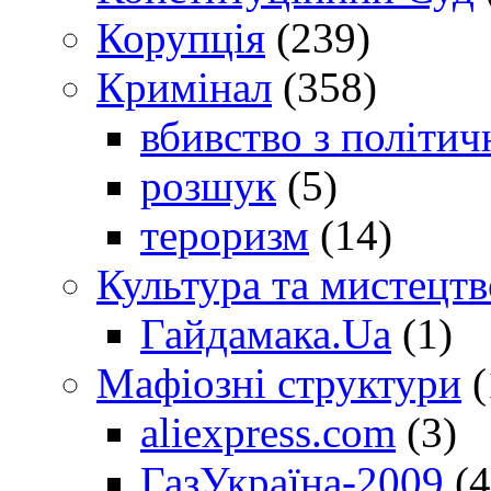
Корупція
(239)
Кримінал
(358)
вбивство з політич
розшук
(5)
тероризм
(14)
Культура та мистецтв
Гайдамака.Ua
(1)
Мафіозні структури
(
aliexpress.com
(3)
ГазУкраїна-2009
(4