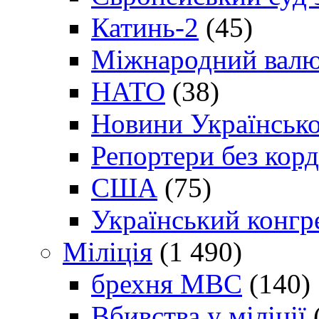
Катинь-2
(45)
Міжнародний валю
НАТО
(38)
Новини Українсько
Репортери без корд
США
(75)
Український конгр
Міліція
(1 490)
брехня МВС
(140)
Вбивства у міліції