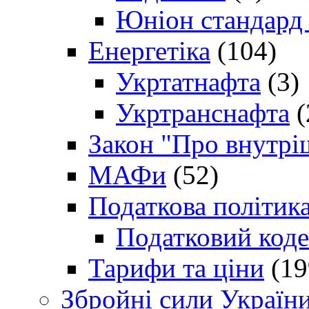
Юніон стандард
Енергетіка
(104)
Укртатнафта
(3)
Укртранснафта
(
Закон "Про внутрі
МАФи
(52)
Податкова політик
Податковий коде
Тарифи та ціни
(19
Збройні сили Україн