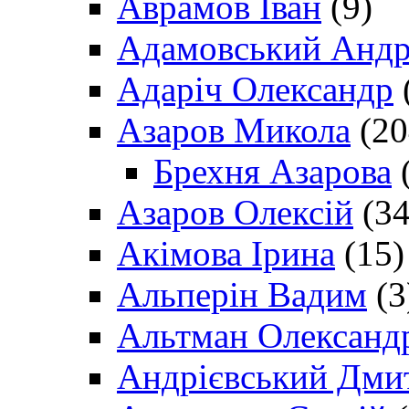
Аврамов Іван
(9)
Адамовський Андр
Адаріч Олександр
Азаров Микола
(20
Брехня Азарова
(
Азаров Олексій
(34
Акімова Ірина
(15)
Альперін Вадим
(3
Альтман Олександ
Андрієвський Дми