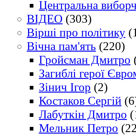
Центральна виборч
ВІДЕО
(303)
Вірші про політику
(
Вічна пам'ять
(220)
Гройсман Дмитро
Загиблі герої Євр
Зінич Ігор
(2)
Костаков Сергій
(6
Лабуткін Дмитро
(
Мельник Петро
(22