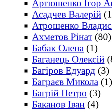
Артюшенко Ігор А
Асадчев Валерій
(1
Атрошенко Владис
Ахметов Рінат
(80)
Бабак Олена
(1)
Баганець Олексій
(
Багіров Едуард
(3)
Баграєв Микола
(1
Багрій Петро
(3)
Баканов Іван
(4)