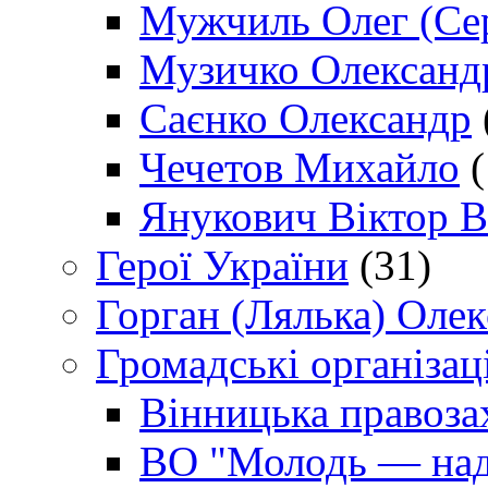
Мужчиль Олег (Сер
Музичко Олександ
Саєнко Олександр
Чечетов Михайло
(
Янукович Віктор В
Герої України
(31)
Горган (Лялька) Оле
Громадські організаці
Вінницька правоза
ВО "Молодь — над