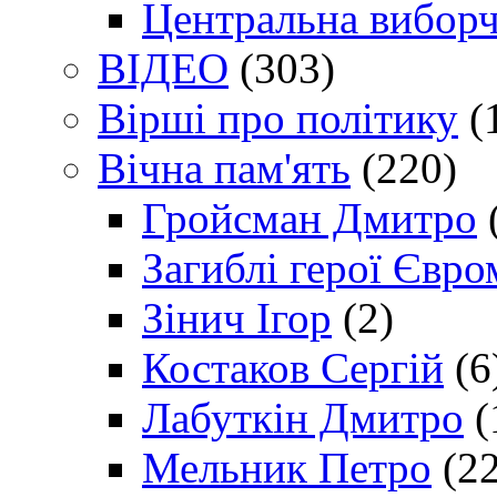
Центральна виборч
ВІДЕО
(303)
Вірші про політику
(
Вічна пам'ять
(220)
Гройсман Дмитро
Загиблі герої Євр
Зінич Ігор
(2)
Костаков Сергій
(6
Лабуткін Дмитро
(
Мельник Петро
(22