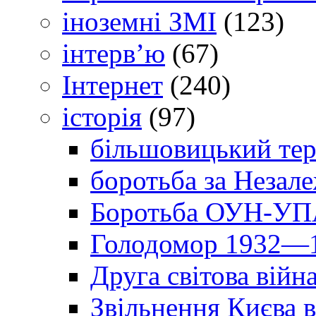
іноземні ЗМІ
(123)
інтерв’ю
(67)
Інтернет
(240)
історія
(97)
більшовицький тер
боротьба за Незал
Боротьба ОУН-УПА
Голодомор 1932—1
Друга світова війн
Звільнення Києва в