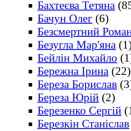
Бахтеєва Тетяна
(8
Бачун Олег
(6)
Безсмертний Рома
Безугла Мар'яна
(1
Бейлін Михайло
(1
Бережна Ірина
(22)
Береза Борислав
(3
Береза Юрій
(2)
Березенко Сергій
(
Березкін Станіслав