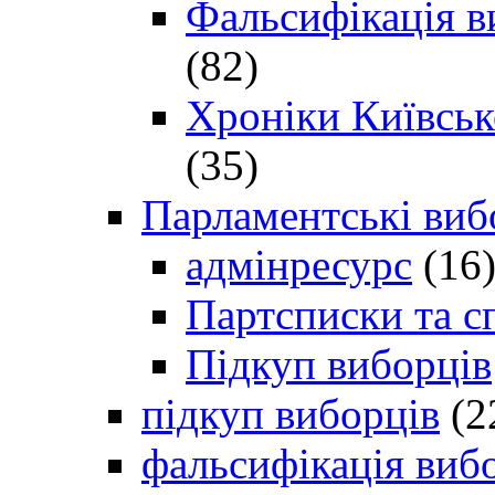
Фальсифікація в
(82)
Хроніки Київсько
(35)
Парламентські виб
адмінресурс
(16
Партсписки та с
Підкуп виборців
підкуп виборців
(2
фальсифікація виб