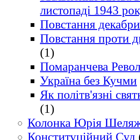
листопаді 1943 ро
Повстання декабри
Повстання проти д
(1)
Помаранчева Рево
Україна без Кучми
Як політв'язні св
(1)
Колонка Юрія Шеляж
Конституційний Суд