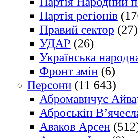
Партія Народний 
Партія регіонів
(17
Правий сектор
(27)
УДАР
(26)
Українська народна
Фронт змін
(6)
Персони
(11 643)
Абромавичус Айва
Аброськін В’ячесл
Аваков Арсен
(512