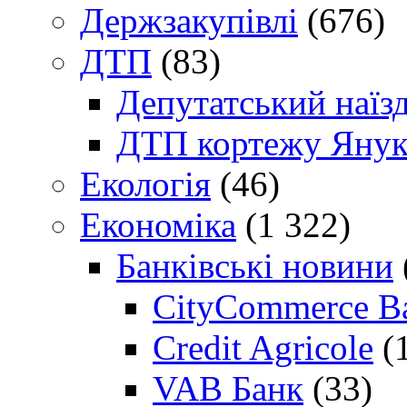
Держзакупівлі
(676)
ДТП
(83)
Депутатський наїз
ДТП кортежу Янук
Екологія
(46)
Економіка
(1 322)
Банківські новини
CityCommerce B
Credit Agricole
(
VAB Банк
(33)