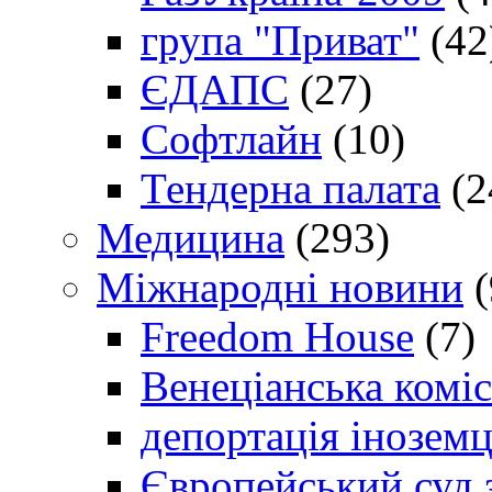
група "Приват"
(42
ЄДАПС
(27)
Софтлайн
(10)
Тендерна палата
(2
Медицина
(293)
Міжнародні новини
(
Freedom House
(7)
Венеціанська коміс
депортація іноземц
Європейський суд 