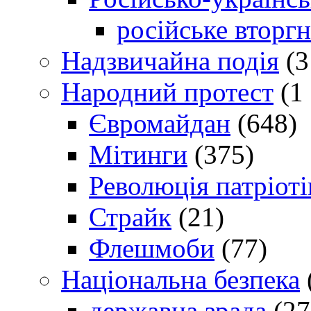
російське вторг
Надзвичайна подія
(3
Народний протест
(1 
Євромайдан
(648)
Мітинги
(375)
Революція патріоті
Страйк
(21)
Флешмоби
(77)
Національна безпека
державна зрада
(27