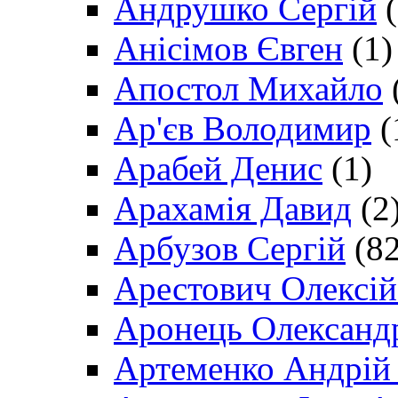
Андрушко Сергій
(
Анісімов Євген
(1)
Апостол Михайло
Ар'єв Володимир
(
Арабей Денис
(1)
Арахамія Давид
(2
Арбузов Сергій
(82
Арестович Олексі
Аронець Олександ
Артеменко Андрій