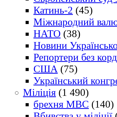
Катинь-2
(45)
Міжнародний валю
НАТО
(38)
Новини Українсько
Репортери без корд
США
(75)
Український конгр
Міліція
(1 490)
брехня МВС
(140)
Вбивства у міліції