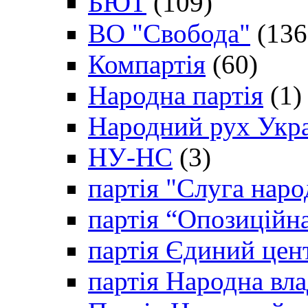
БЮТ
(109)
ВО "Свобода"
(136
Компартія
(60)
Народна партія
(1)
Народний рух Укр
НУ-НС
(3)
партія "Слуга наро
партія “Опозиційн
партія Єдиний цен
партія Народна вла