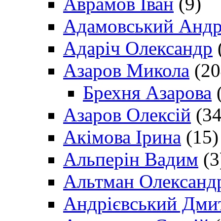
Аврамов Іван
(9)
Адамовський Андр
Адаріч Олександр
Азаров Микола
(20
Брехня Азарова
(
Азаров Олексій
(34
Акімова Ірина
(15)
Альперін Вадим
(3
Альтман Олександ
Андрієвський Дми