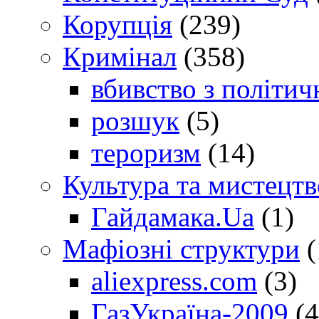
Корупція
(239)
Кримінал
(358)
вбивство з політич
розшук
(5)
тероризм
(14)
Культура та мистецтв
Гайдамака.Ua
(1)
Мафіозні структури
(
aliexpress.com
(3)
ГазУкраїна-2009
(4