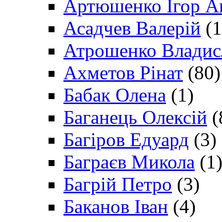
Артюшенко Ігор А
Асадчев Валерій
(1
Атрошенко Владис
Ахметов Рінат
(80)
Бабак Олена
(1)
Баганець Олексій
(
Багіров Едуард
(3)
Баграєв Микола
(1
Багрій Петро
(3)
Баканов Іван
(4)