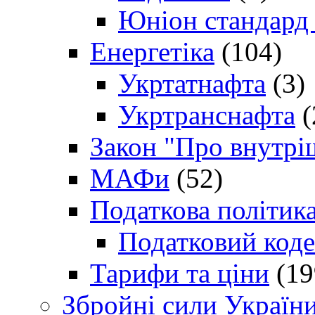
Юніон стандард
Енергетіка
(104)
Укртатнафта
(3)
Укртранснафта
(
Закон "Про внутрі
МАФи
(52)
Податкова політик
Податковий коде
Тарифи та ціни
(19
Збройні сили Україн