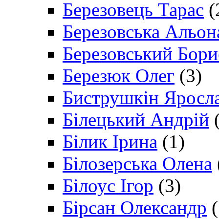
Березовець Тарас
(
Березовська Альон
Березовський Бори
Березюк Олег
(3)
Биструшкін Яросл
Білецький Андрій
(
Білик Ірина
(1)
Білозерська Олена
Білоус Ігор
(3)
Бірсан Олександр
(