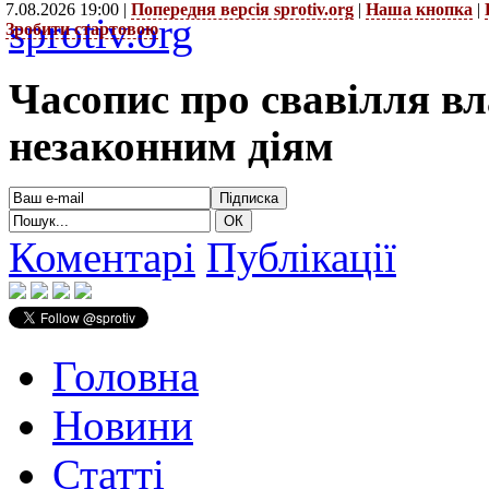
7.08.2026 19:00 |
Попередня версія sprotiv.org
|
Наша кнопка
|
sprotiv.org
Зробити стартовою
Часопис про свавілля в
незаконним діям
Коментарі
Публікації
Головна
Новини
Статті