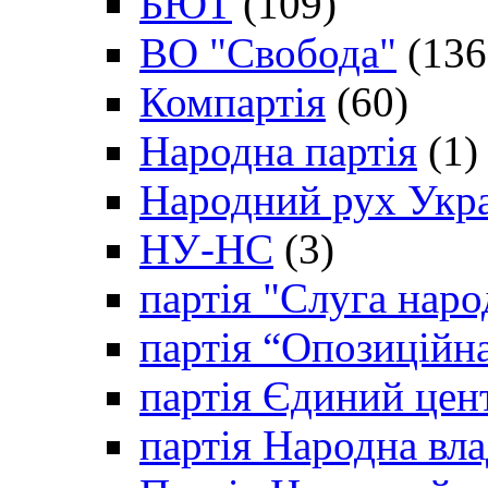
БЮТ
(109)
ВО "Свобода"
(136
Компартія
(60)
Народна партія
(1)
Народний рух Укр
НУ-НС
(3)
партія "Слуга наро
партія “Опозиційн
партія Єдиний цен
партія Народна вла