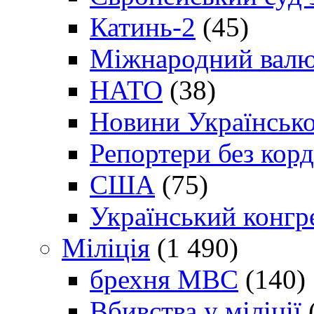
Катинь-2
(45)
Міжнародний валю
НАТО
(38)
Новини Українсько
Репортери без корд
США
(75)
Український конгр
Міліція
(1 490)
брехня МВС
(140)
Вбивства у міліції