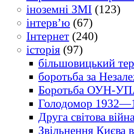
іноземні ЗМІ
(123)
інтерв’ю
(67)
Інтернет
(240)
історія
(97)
більшовицький тер
боротьба за Незал
Боротьба ОУН-УПА
Голодомор 1932—1
Друга світова війн
Звільнення Києва в