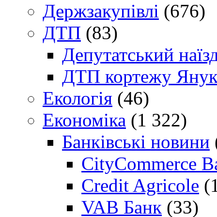
Держзакупівлі
(676)
ДТП
(83)
Депутатський наїз
ДТП кортежу Янук
Екологія
(46)
Економіка
(1 322)
Банківські новини
CityCommerce B
Credit Agricole
(
VAB Банк
(33)