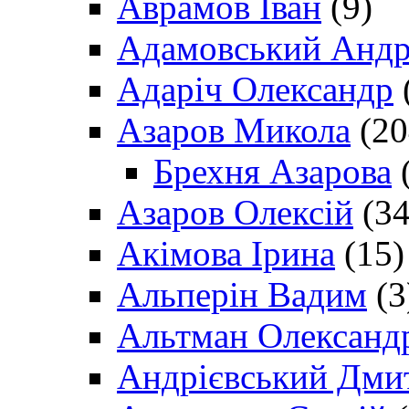
Аврамов Іван
(9)
Адамовський Андр
Адаріч Олександр
Азаров Микола
(20
Брехня Азарова
(
Азаров Олексій
(34
Акімова Ірина
(15)
Альперін Вадим
(3
Альтман Олександ
Андрієвський Дми