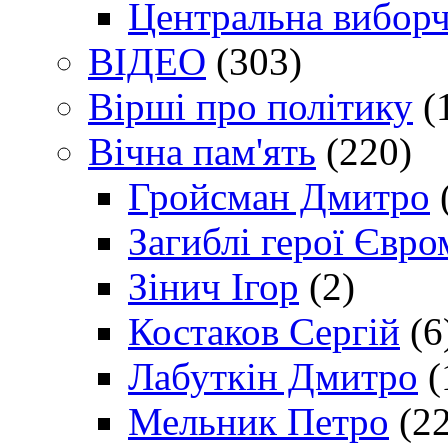
Центральна виборч
ВІДЕО
(303)
Вірші про політику
(
Вічна пам'ять
(220)
Гройсман Дмитро
Загиблі герої Євр
Зінич Ігор
(2)
Костаков Сергій
(6
Лабуткін Дмитро
(
Мельник Петро
(22