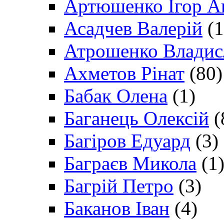
Артюшенко Ігор А
Асадчев Валерій
(1
Атрошенко Владис
Ахметов Рінат
(80)
Бабак Олена
(1)
Баганець Олексій
(
Багіров Едуард
(3)
Баграєв Микола
(1
Багрій Петро
(3)
Баканов Іван
(4)