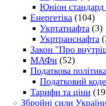
Юніон стандард
Енергетіка
(104)
Укртатнафта
(3)
Укртранснафта
(
Закон "Про внутрі
МАФи
(52)
Податкова політик
Податковий коде
Тарифи та ціни
(19
Збройні сили Україн