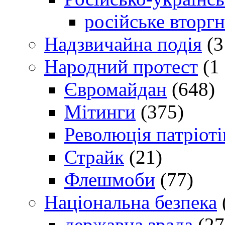
російське вторг
Надзвичайна подія
(3
Народний протест
(1 
Євромайдан
(648)
Мітинги
(375)
Революція патріоті
Страйк
(21)
Флешмоби
(77)
Національна безпека
державна зрада
(27