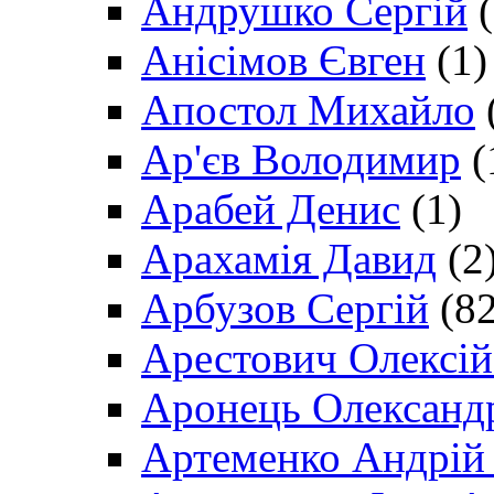
Андрушко Сергій
(
Анісімов Євген
(1)
Апостол Михайло
Ар'єв Володимир
(
Арабей Денис
(1)
Арахамія Давид
(2
Арбузов Сергій
(82
Арестович Олексі
Аронець Олександ
Артеменко Андрій