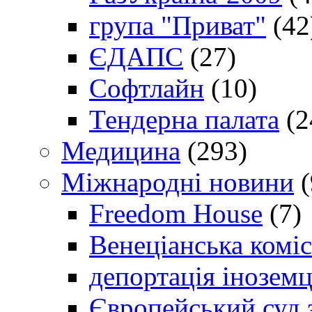
група "Приват"
(42
ЄДАПС
(27)
Софтлайн
(10)
Тендерна палата
(2
Медицина
(293)
Міжнародні новини
(
Freedom House
(7)
Венеціанська коміс
депортація іноземц
Європейський суд 