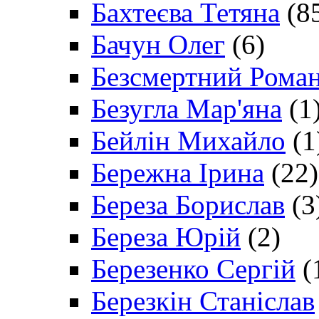
Бахтеєва Тетяна
(8
Бачун Олег
(6)
Безсмертний Рома
Безугла Мар'яна
(1
Бейлін Михайло
(1
Бережна Ірина
(22)
Береза Борислав
(3
Береза Юрій
(2)
Березенко Сергій
(
Березкін Станіслав