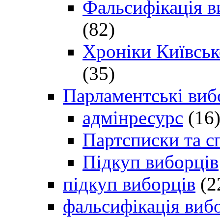
Фальсифікація в
(82)
Хроніки Київсько
(35)
Парламентські виб
адмінресурс
(16
Партсписки та с
Підкуп виборців
підкуп виборців
(2
фальсифікація виб