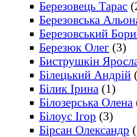
Березовець Тарас
(
Березовська Альон
Березовський Бори
Березюк Олег
(3)
Биструшкін Яросл
Білецький Андрій
(
Білик Ірина
(1)
Білозерська Олена
Білоус Ігор
(3)
Бірсан Олександр
(