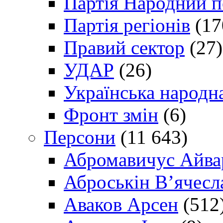
Партія Народний 
Партія регіонів
(17
Правий сектор
(27)
УДАР
(26)
Українська народна
Фронт змін
(6)
Персони
(11 643)
Абромавичус Айва
Аброськін В’ячесл
Аваков Арсен
(512