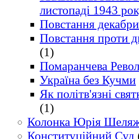
листопаді 1943 ро
Повстання декабри
Повстання проти д
(1)
Помаранчева Рево
Україна без Кучми
Як політв'язні св
(1)
Колонка Юрія Шеляж
Конституційний Суд