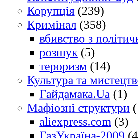
Корупція
(239)
Кримінал
(358)
вбивство з політич
розшук
(5)
тероризм
(14)
Культура та мистецтв
Гайдамака.Ua
(1)
Мафіозні структури
(
aliexpress.com
(3)
ГазУкраїна-2009
(4