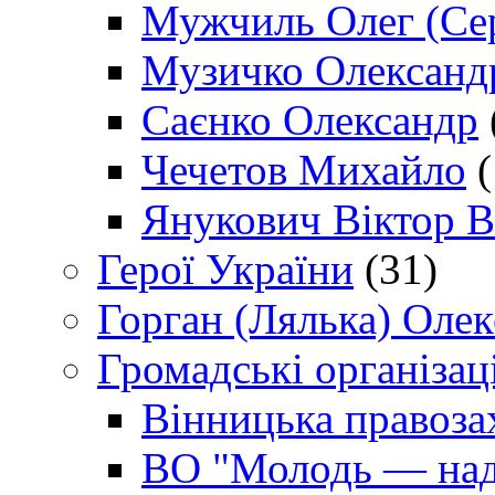
Мужчиль Олег (Сер
Музичко Олександ
Саєнко Олександр
Чечетов Михайло
(
Янукович Віктор В
Герої України
(31)
Горган (Лялька) Оле
Громадські організаці
Вінницька правоза
ВО "Молодь — над