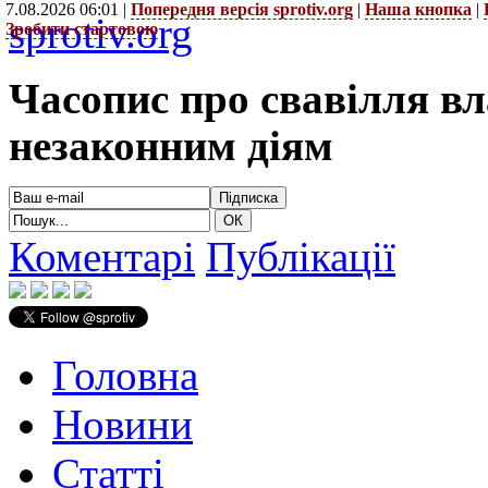
7.08.2026 06:01 |
Попередня версія sprotiv.org
|
Наша кнопка
|
sprotiv.org
Зробити стартовою
Часопис про свавілля в
незаконним діям
Коментарі
Публікації
Головна
Новини
Статті