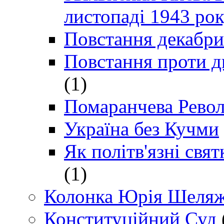
листопаді 1943 ро
Повстання декабри
Повстання проти д
(1)
Помаранчева Рево
Україна без Кучми
Як політв'язні св
(1)
Колонка Юрія Шеляж
Конституційний Суд