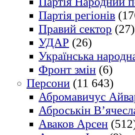
Партія Народний 
Партія регіонів
(17
Правий сектор
(27)
УДАР
(26)
Українська народна
Фронт змін
(6)
Персони
(11 643)
Абромавичус Айва
Аброськін В’ячесл
Аваков Арсен
(512