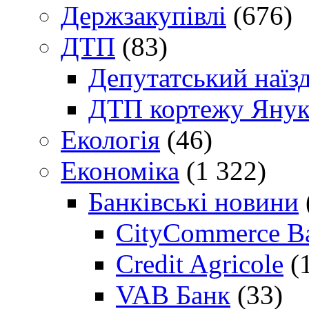
Держзакупівлі
(676)
ДТП
(83)
Депутатський наїз
ДТП кортежу Янук
Екологія
(46)
Економіка
(1 322)
Банківські новини
CityCommerce B
Credit Agricole
(
VAB Банк
(33)