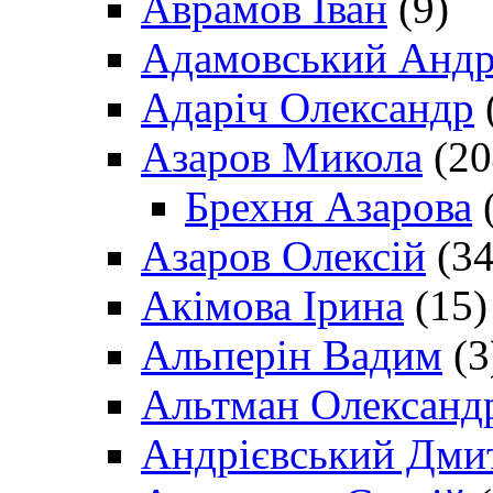
Аврамов Іван
(9)
Адамовський Андр
Адаріч Олександр
Азаров Микола
(20
Брехня Азарова
(
Азаров Олексій
(34
Акімова Ірина
(15)
Альперін Вадим
(3
Альтман Олександ
Андрієвський Дми