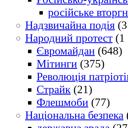
російське вторг
Надзвичайна подія
(3
Народний протест
(1 
Євромайдан
(648)
Мітинги
(375)
Революція патріоті
Страйк
(21)
Флешмоби
(77)
Національна безпека
державна зрада
(27