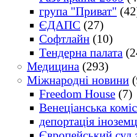
група "Приват"
(42
ЄДАПС
(27)
Софтлайн
(10)
Тендерна палата
(2
Медицина
(293)
Міжнародні новини
(
Freedom House
(7)
Венеціанська коміс
депортація іноземц
Європейський суд 