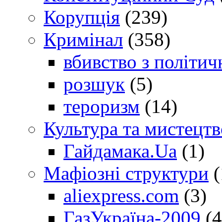
Корупція
(239)
Кримінал
(358)
вбивство з політич
розшук
(5)
тероризм
(14)
Культура та мистецтв
Гайдамака.Ua
(1)
Мафіозні структури
(
aliexpress.com
(3)
ГазУкраїна-2009
(4