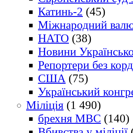
Катинь-2
(45)
Міжнародний валю
НАТО
(38)
Новини Українсько
Репортери без корд
США
(75)
Український конгр
Міліція
(1 490)
брехня МВС
(140)
Вбивства у міліції