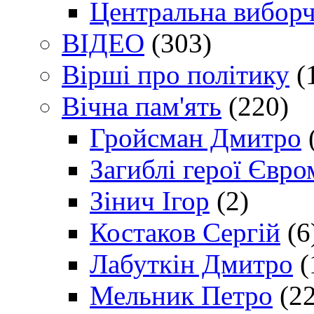
Центральна виборч
ВІДЕО
(303)
Вірші про політику
(
Вічна пам'ять
(220)
Гройсман Дмитро
Загиблі герої Євр
Зінич Ігор
(2)
Костаков Сергій
(6
Лабуткін Дмитро
(
Мельник Петро
(22