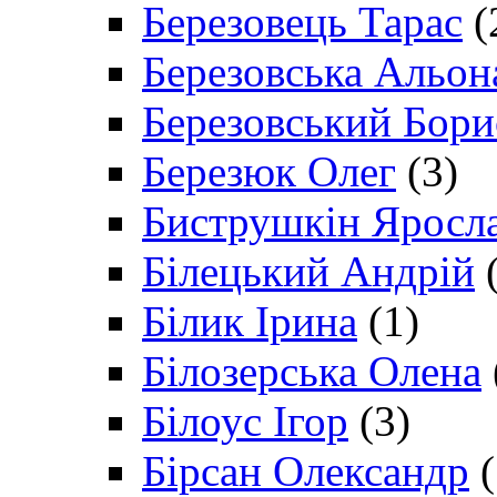
Березовець Тарас
(
Березовська Альон
Березовський Бори
Березюк Олег
(3)
Биструшкін Яросл
Білецький Андрій
(
Білик Ірина
(1)
Білозерська Олена
Білоус Ігор
(3)
Бірсан Олександр
(