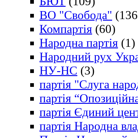
БЮТ
(109)
ВО "Свобода"
(136
Компартія
(60)
Народна партія
(1)
Народний рух Укр
НУ-НС
(3)
партія "Слуга наро
партія “Опозиційн
партія Єдиний цен
партія Народна вла