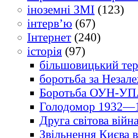
іноземні ЗМІ
(123)
інтерв’ю
(67)
Інтернет
(240)
історія
(97)
більшовицький тер
боротьба за Незал
Боротьба ОУН-УПА
Голодомор 1932—1
Друга світова війн
Звільнення Києва в