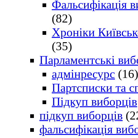
Фальсифікація в
(82)
Хроніки Київсько
(35)
Парламентські виб
адмінресурс
(16
Партсписки та с
Підкуп виборців
підкуп виборців
(2
фальсифікація виб