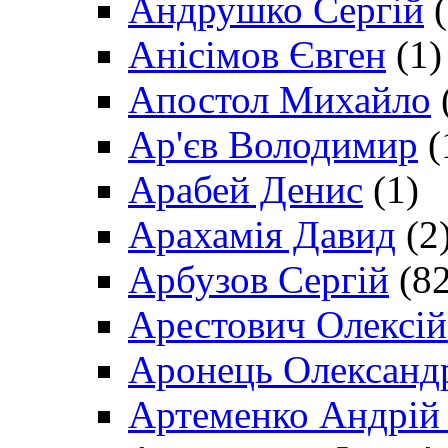
Андрушко Сергій
(
Анісімов Євген
(1)
Апостол Михайло
Ар'єв Володимир
(
Арабей Денис
(1)
Арахамія Давид
(2
Арбузов Сергій
(82
Арестович Олексі
Аронець Олександ
Артеменко Андрій