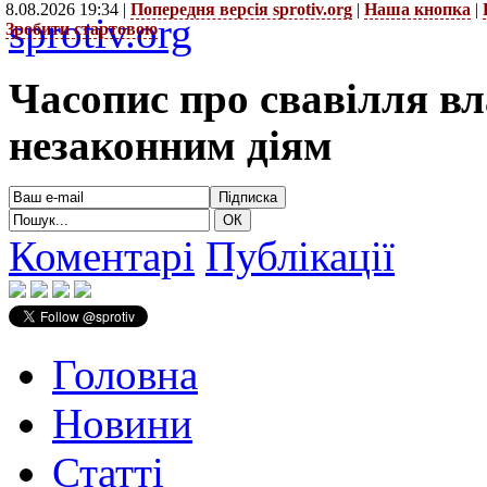
8.08.2026 19:34 |
Попередня версія sprotiv.org
|
Наша кнопка
|
sprotiv.org
Зробити стартовою
Часопис про свавілля в
незаконним діям
Коментарі
Публікації
Головна
Новини
Статті