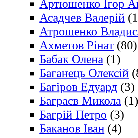
Артюшенко Ігор А
Асадчев Валерій
(1
Атрошенко Владис
Ахметов Рінат
(80)
Бабак Олена
(1)
Баганець Олексій
(
Багіров Едуард
(3)
Баграєв Микола
(1
Багрій Петро
(3)
Баканов Іван
(4)