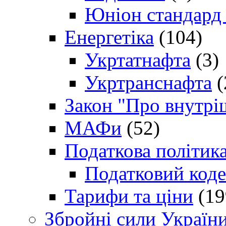
Юніон стандард
Енергетіка
(104)
Укртатнафта
(3)
Укртранснафта
(
Закон "Про внутрі
МАФи
(52)
Податкова політик
Податковий коде
Тарифи та ціни
(19
Збройні сили Україн