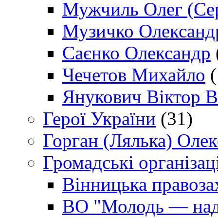
Мужчиль Олег (Сер
Музичко Олександ
Саєнко Олександр
Чечетов Михайло
(
Янукович Віктор В
Герої України
(31)
Горган (Лялька) Оле
Громадські організаці
Вінницька правоза
ВО "Молодь — над