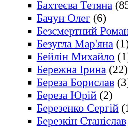
Бахтеєва Тетяна
(8
Бачун Олег
(6)
Безсмертний Рома
Безугла Мар'яна
(1
Бейлін Михайло
(1
Бережна Ірина
(22)
Береза Борислав
(3
Береза Юрій
(2)
Березенко Сергій
(
Березкін Станіслав