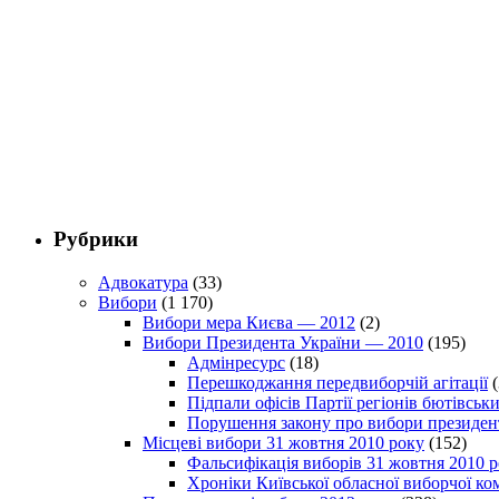
Рубрики
Адвокатура
(33)
Вибори
(1 170)
Вибори мера Києва — 2012
(2)
Вибори Президента України — 2010
(195)
Адмінресурс
(18)
Перешкоджання передвиборчій агітації
(
Підпали офісів Партії регіонів бютівсь
Порушення закону про вибори президен
Місцеві вибори 31 жовтня 2010 року
(152)
Фальсифікація виборів 31 жовтня 2010 
Хроніки Київської обласної виборчої ком