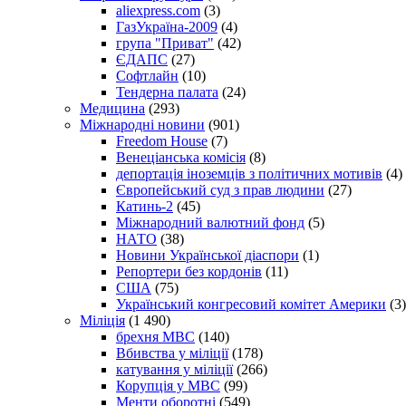
aliexpress.com
(3)
ГазУкраїна-2009
(4)
група "Приват"
(42)
ЄДАПС
(27)
Софтлайн
(10)
Тендерна палата
(24)
Медицина
(293)
Міжнародні новини
(901)
Freedom House
(7)
Венеціанська комісія
(8)
депортація іноземців з політичних мотивів
(4)
Європейський суд з прав людини
(27)
Катинь-2
(45)
Міжнародний валютний фонд
(5)
НАТО
(38)
Новини Української діаспори
(1)
Репортери без кордонів
(11)
США
(75)
Український конгресовий комітет Америки
(3)
Міліція
(1 490)
брехня МВС
(140)
Вбивства у міліції
(178)
катування у міліції
(266)
Корупція у МВС
(99)
Менти оборотні
(549)