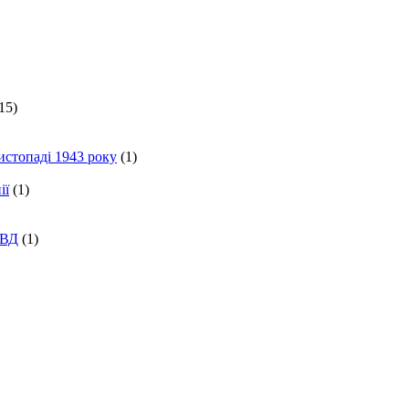
15)
истопаді 1943 року
(1)
ії
(1)
КВД
(1)