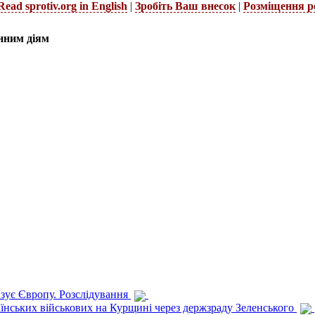
Read sprotiv.org in English
|
Зробіть Ваш внесок
|
Розміщення р
нним діям
изує Європу. Розслідування
раїнських військових на Курщині через держзраду Зеленського