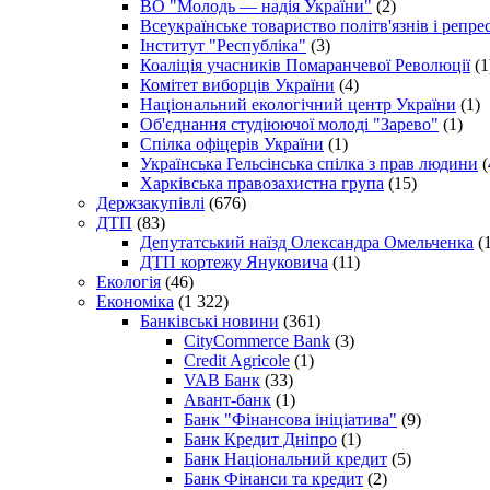
ВО "Молодь — надія України"
(2)
Всеукраїнське товариство політв'язнів і репр
Інститут "Республіка"
(3)
Коаліція учасників Помаранчевої Революції
(1
Комітет виборців України
(4)
Національний екологічний центр України
(1)
Об'єднання студіюючої молоді "Зарево"
(1)
Спілка офіцерів України
(1)
Українська Гельсінська спілка з прав людини
(
Харківська правозахистна група
(15)
Держзакупівлі
(676)
ДТП
(83)
Депутатський наїзд Олександра Омельченка
(1
ДТП кортежу Януковича
(11)
Екологія
(46)
Економіка
(1 322)
Банківські новини
(361)
CityCommerce Bank
(3)
Credit Agricole
(1)
VAB Банк
(33)
Авант-банк
(1)
Банк "Фінансова ініціатива"
(9)
Банк Кредит Дніпро
(1)
Банк Національний кредит
(5)
Банк Фінанси та кредит
(2)