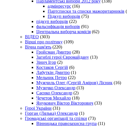
Парламентські вибори 2012 року
(338)
адмінресурс
(16)
Партсписки та списки мажоритарників
(
Підкуп виборців
(75)
підкуп виборців
(22)
фальсифікація виборів
(91)
Центральна виборча комісія
(62)
ВІДЕО
(303)
Вірші про політику
(109)
Вічна пам'ять
(220)
Гройсман Дмитро
(28)
Загиблі герої Євромайдану
(13)
Зінич Ігор
(2)
Костаков Сергій
(6)
Лабуткін Дмитро
(1)
Мельник Петро
(22)
Мужчиль Олег (Сергій Аміров) Лісник
(16)
Музичко Олександр
(13)
Саєнко Олександр
(2)
Чечетов Михайло
(18)
Янукович Віктор Вікторович
(33)
Герої України
(31)
Горган (Лялька) Олександр
(1)
Громадські організації та спілки
(73)
Вінницька правозахисна група
(11)