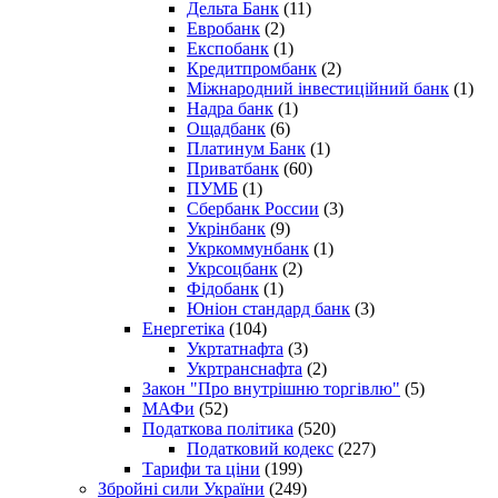
Дельта Банк
(11)
Евробанк
(2)
Експобанк
(1)
Кредитпромбанк
(2)
Міжнародний інвестиційний банк
(1)
Надра банк
(1)
Ощадбанк
(6)
Платинум Банк
(1)
Приватбанк
(60)
ПУМБ
(1)
Сбербанк России
(3)
Укрінбанк
(9)
Укркоммунбанк
(1)
Укрсоцбанк
(2)
Фідобанк
(1)
Юніон стандард банк
(3)
Енергетіка
(104)
Укртатнафта
(3)
Укртранснафта
(2)
Закон "Про внутрішню торгівлю"
(5)
МАФи
(52)
Податкова політика
(520)
Податковий кодекс
(227)
Тарифи та ціни
(199)
Збройні сили України
(249)