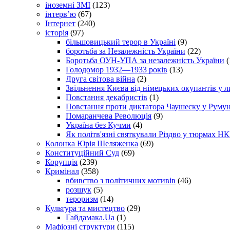
іноземні ЗМІ
(123)
інтерв’ю
(67)
Інтернет
(240)
історія
(97)
більшовицький терор в Україні
(9)
боротьба за Незалежність України
(22)
Боротьба ОУН-УПА за незалежність України
(
Голодомор 1932—1933 років
(13)
Друга світова війна
(2)
Звільнення Києва від німецьких окупантів у л
Повстання декабристів
(1)
Повстання проти диктатора Чаушеску у Румун
Помаранчева Революція
(9)
Україна без Кучми
(4)
Як політв'язні святкували Різдво у тюрмах Н
Колонка Юрія Шеляженка
(69)
Конституційний Суд
(69)
Корупція
(239)
Кримінал
(358)
вбивство з політичних мотивів
(46)
розшук
(5)
тероризм
(14)
Культура та мистецтво
(29)
Гайдамака.Ua
(1)
Мафіозні структури
(115)