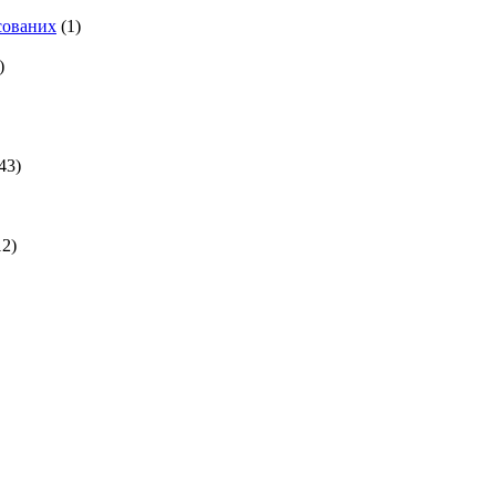
есованих
(1)
)
43)
2)