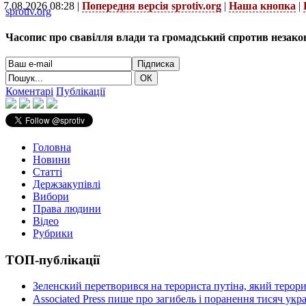
7.08.2026 08:28 |
Попередня версія sprotiv.org
|
Наша кнопка
|
sprotiv.org
Часопис про свавілля влади та громадський спротив незако
Коментарі
Публікації
Головна
Новини
Статті
Держзакупівлі
Вибори
Права людини
Відео
Рубрики
ТОП-публікації
Зеленский перетворився на терориста путіна, який терор
Associated Press пише про загибель і поранення тисяч ук