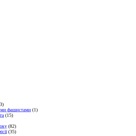
3)
кими фашистами
(1)
та
(15)
року
(82)
ісії
(35)