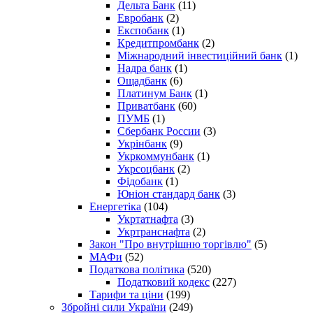
Дельта Банк
(11)
Евробанк
(2)
Експобанк
(1)
Кредитпромбанк
(2)
Міжнародний інвестиційний банк
(1)
Надра банк
(1)
Ощадбанк
(6)
Платинум Банк
(1)
Приватбанк
(60)
ПУМБ
(1)
Сбербанк России
(3)
Укрінбанк
(9)
Укркоммунбанк
(1)
Укрсоцбанк
(2)
Фідобанк
(1)
Юніон стандард банк
(3)
Енергетіка
(104)
Укртатнафта
(3)
Укртранснафта
(2)
Закон "Про внутрішню торгівлю"
(5)
МАФи
(52)
Податкова політика
(520)
Податковий кодекс
(227)
Тарифи та ціни
(199)
Збройні сили України
(249)