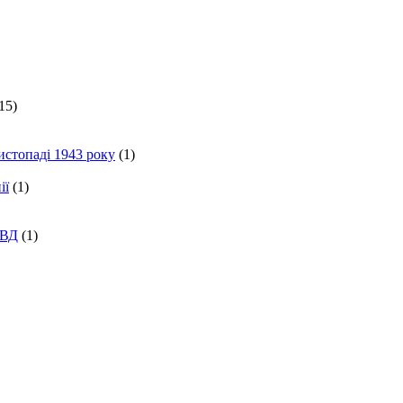
15)
истопаді 1943 року
(1)
ії
(1)
КВД
(1)