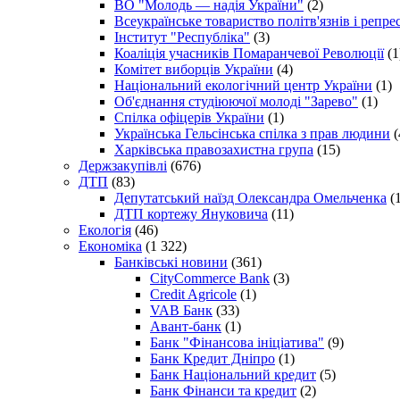
ВО "Молодь — надія України"
(2)
Всеукраїнське товариство політв'язнів і репр
Інститут "Республіка"
(3)
Коаліція учасників Помаранчевої Революції
(1
Комітет виборців України
(4)
Національний екологічний центр України
(1)
Об'єднання студіюючої молоді "Зарево"
(1)
Спілка офіцерів України
(1)
Українська Гельсінська спілка з прав людини
(
Харківська правозахистна група
(15)
Держзакупівлі
(676)
ДТП
(83)
Депутатський наїзд Олександра Омельченка
(1
ДТП кортежу Януковича
(11)
Екологія
(46)
Економіка
(1 322)
Банківські новини
(361)
CityCommerce Bank
(3)
Credit Agricole
(1)
VAB Банк
(33)
Авант-банк
(1)
Банк "Фінансова ініціатива"
(9)
Банк Кредит Дніпро
(1)
Банк Національний кредит
(5)
Банк Фінанси та кредит
(2)