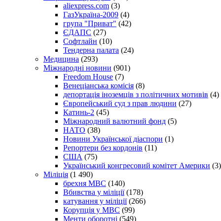
aliexpress.com
(3)
ГазУкраїна-2009
(4)
група "Приват"
(42)
ЄДАПС
(27)
Софтлайн
(10)
Тендерна палата
(24)
Медицина
(293)
Міжнародні новини
(901)
Freedom House
(7)
Венеціанська комісія
(8)
депортація іноземців з політичних мотивів
(4)
Європейський суд з прав людини
(27)
Катинь-2
(45)
Міжнародний валютний фонд
(5)
НАТО
(38)
Новини Української діаспори
(1)
Репортери без кордонів
(11)
США
(75)
Український конгресовий комітет Америки
(3)
Міліція
(1 490)
брехня МВС
(140)
Вбивства у міліції
(178)
катування у міліції
(266)
Корупція у МВС
(99)
Менти оборотні
(549)