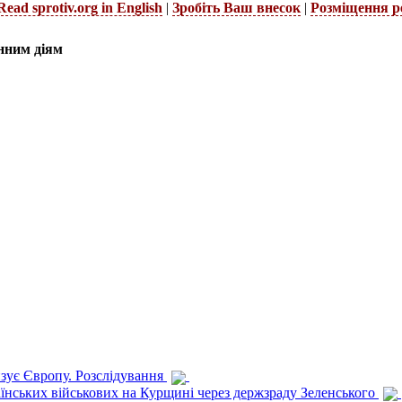
Read sprotiv.org in English
|
Зробіть Ваш внесок
|
Розміщення р
нним діям
изує Європу. Розслідування
раїнських військових на Курщині через держзраду Зеленського