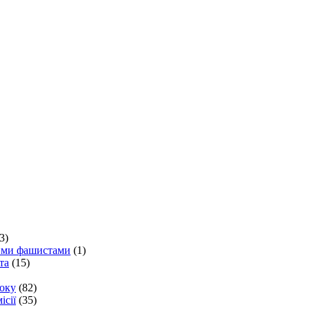
3)
кими фашистами
(1)
та
(15)
року
(82)
ісії
(35)