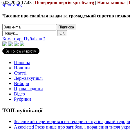
6.08.2026 17:48 |
Попередня версія sprotiv.org
|
Наша кнопка
|
sprotiv.org
Часопис про свавілля влади та громадський спротив незако
Коментарі
Публікації
Головна
Новини
Статті
Держзакупівлі
Вибори
Права людини
Відео
Рубрики
ТОП-публікації
Зеленский перетворився на терориста путіна, який терор
Associated Press пише про загибель і поранення тисяч ук