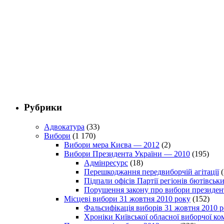
Рубрики
Адвокатура
(33)
Вибори
(1 170)
Вибори мера Києва — 2012
(2)
Вибори Президента України — 2010
(195)
Адмінресурс
(18)
Перешкоджання передвиборчій агітації
(
Підпали офісів Партії регіонів бютівсь
Порушення закону про вибори президен
Місцеві вибори 31 жовтня 2010 року
(152)
Фальсифікація виборів 31 жовтня 2010 
Хроніки Київської обласної виборчої ком