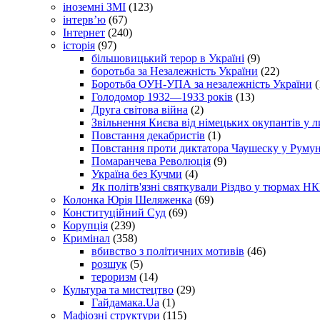
іноземні ЗМІ
(123)
інтерв’ю
(67)
Інтернет
(240)
історія
(97)
більшовицький терор в Україні
(9)
боротьба за Незалежність України
(22)
Боротьба ОУН-УПА за незалежність України
(
Голодомор 1932—1933 років
(13)
Друга світова війна
(2)
Звільнення Києва від німецьких окупантів у л
Повстання декабристів
(1)
Повстання проти диктатора Чаушеску у Румун
Помаранчева Революція
(9)
Україна без Кучми
(4)
Як політв'язні святкували Різдво у тюрмах Н
Колонка Юрія Шеляженка
(69)
Конституційний Суд
(69)
Корупція
(239)
Кримінал
(358)
вбивство з політичних мотивів
(46)
розшук
(5)
тероризм
(14)
Культура та мистецтво
(29)
Гайдамака.Ua
(1)
Мафіозні структури
(115)