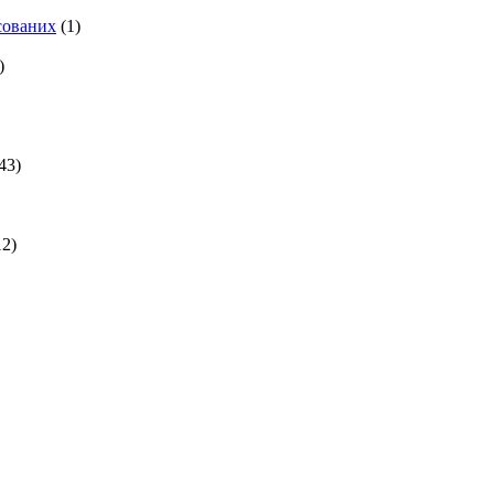
есованих
(1)
)
43)
2)