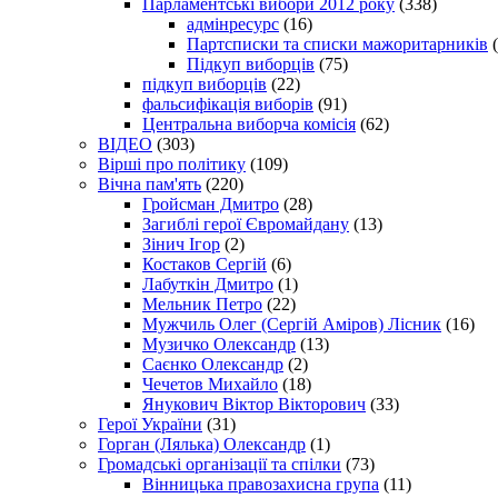
Парламентські вибори 2012 року
(338)
адмінресурс
(16)
Партсписки та списки мажоритарників
(
Підкуп виборців
(75)
підкуп виборців
(22)
фальсифікація виборів
(91)
Центральна виборча комісія
(62)
ВІДЕО
(303)
Вірші про політику
(109)
Вічна пам'ять
(220)
Гройсман Дмитро
(28)
Загиблі герої Євромайдану
(13)
Зінич Ігор
(2)
Костаков Сергій
(6)
Лабуткін Дмитро
(1)
Мельник Петро
(22)
Мужчиль Олег (Сергій Аміров) Лісник
(16)
Музичко Олександр
(13)
Саєнко Олександр
(2)
Чечетов Михайло
(18)
Янукович Віктор Вікторович
(33)
Герої України
(31)
Горган (Лялька) Олександр
(1)
Громадські організації та спілки
(73)
Вінницька правозахисна група
(11)