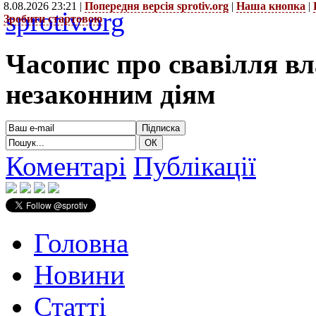
8.08.2026 23:21 |
Попередня версія sprotiv.org
|
Наша кнопка
|
sprotiv.org
Зробити стартовою
Часопис про свавілля в
незаконним діям
Коментарі
Публікації
Головна
Новини
Статті