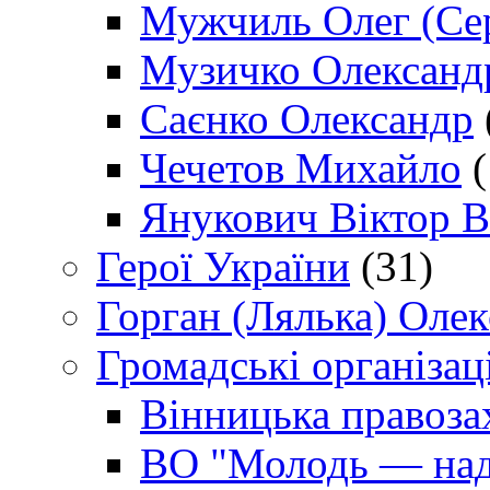
Мужчиль Олег (Сер
Музичко Олександ
Саєнко Олександр
Чечетов Михайло
(
Янукович Віктор В
Герої України
(31)
Горган (Лялька) Оле
Громадські організаці
Вінницька правоза
ВО "Молодь — над