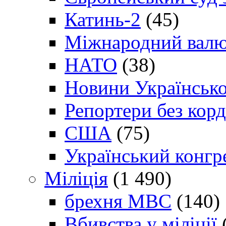
Катинь-2
(45)
Міжнародний валю
НАТО
(38)
Новини Українсько
Репортери без корд
США
(75)
Український конгр
Міліція
(1 490)
брехня МВС
(140)
Вбивства у міліції