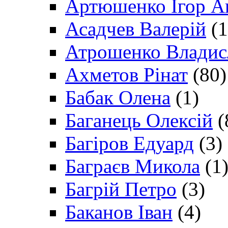
Артюшенко Ігор А
Асадчев Валерій
(1
Атрошенко Владис
Ахметов Рінат
(80)
Бабак Олена
(1)
Баганець Олексій
(
Багіров Едуард
(3)
Баграєв Микола
(1
Багрій Петро
(3)
Баканов Іван
(4)