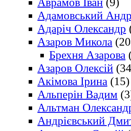
Аврамов Іван
(9)
Адамовський Андр
Адаріч Олександр
Азаров Микола
(20
Брехня Азарова
(
Азаров Олексій
(34
Акімова Ірина
(15)
Альперін Вадим
(3
Альтман Олександ
Андрієвський Дми