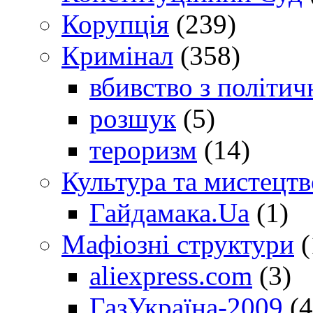
Корупція
(239)
Кримінал
(358)
вбивство з політич
розшук
(5)
тероризм
(14)
Культура та мистецтв
Гайдамака.Ua
(1)
Мафіозні структури
(
aliexpress.com
(3)
ГазУкраїна-2009
(4