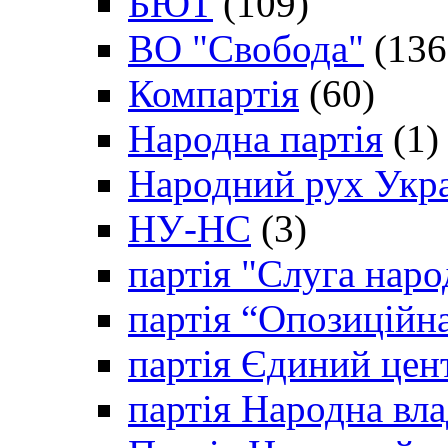
БЮТ
(109)
ВО "Свобода"
(136
Компартія
(60)
Народна партія
(1)
Народний рух Укр
НУ-НС
(3)
партія "Слуга наро
партія “Опозиційн
партія Єдиний цен
партія Народна вла