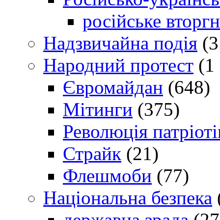
російське вторг
Надзвичайна подія
(3
Народний протест
(1 
Євромайдан
(648)
Мітинги
(375)
Революція патріоті
Страйк
(21)
Флешмоби
(77)
Національна безпека
державна зрада
(27