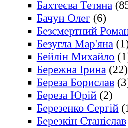
Бахтеєва Тетяна
(8
Бачун Олег
(6)
Безсмертний Рома
Безугла Мар'яна
(1
Бейлін Михайло
(1
Бережна Ірина
(22)
Береза Борислав
(3
Береза Юрій
(2)
Березенко Сергій
(
Березкін Станіслав