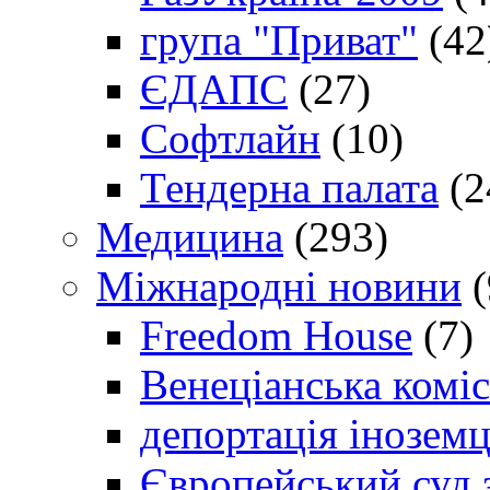
група "Приват"
(42
ЄДАПС
(27)
Софтлайн
(10)
Тендерна палата
(2
Медицина
(293)
Міжнародні новини
(
Freedom House
(7)
Венеціанська коміс
депортація іноземц
Європейський суд 