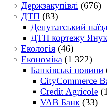
Держзакупівлі
(676)
ДТП
(83)
Депутатський наїз
ДТП кортежу Янук
Екологія
(46)
Економіка
(1 322)
Банківські новини
CityCommerce B
Credit Agricole
(
VAB Банк
(33)