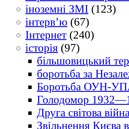
іноземні ЗМІ
(123)
інтерв’ю
(67)
Інтернет
(240)
історія
(97)
більшовицький тер
боротьба за Незал
Боротьба ОУН-УПА
Голодомор 1932—1
Друга світова війн
Звільнення Києва в