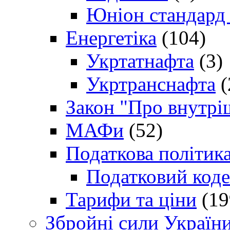
Юніон стандард
Енергетіка
(104)
Укртатнафта
(3)
Укртранснафта
(
Закон "Про внутрі
МАФи
(52)
Податкова політик
Податковий коде
Тарифи та ціни
(19
Збройні сили Україн