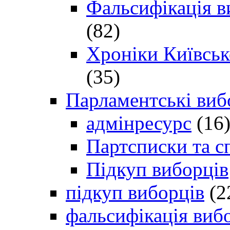
Фальсифікація в
(82)
Хроніки Київсько
(35)
Парламентські виб
адмінресурс
(16
Партсписки та с
Підкуп виборців
підкуп виборців
(2
фальсифікація виб