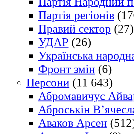
Партія Народний 
Партія регіонів
(17
Правий сектор
(27)
УДАР
(26)
Українська народна
Фронт змін
(6)
Персони
(11 643)
Абромавичус Айва
Аброськін В’ячесл
Аваков Арсен
(512