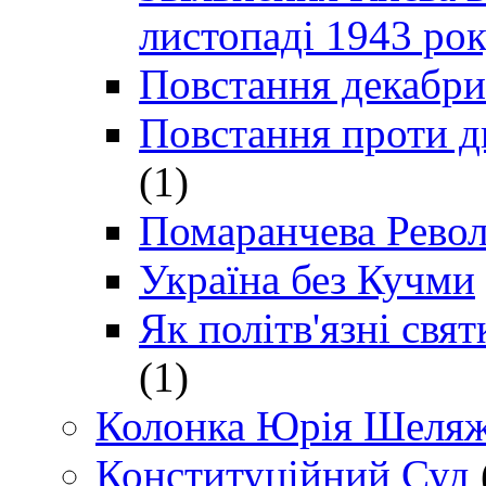
листопаді 1943 ро
Повстання декабри
Повстання проти д
(1)
Помаранчева Рево
Україна без Кучми
Як політв'язні св
(1)
Колонка Юрія Шеляж
Конституційний Суд