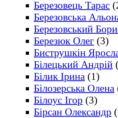
Березовець Тарас
(
Березовська Альон
Березовський Бори
Березюк Олег
(3)
Биструшкін Яросл
Білецький Андрій
(
Білик Ірина
(1)
Білозерська Олена
Білоус Ігор
(3)
Бірсан Олександр
(