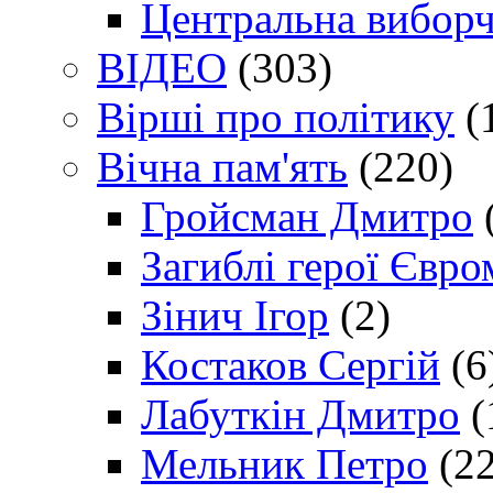
Центральна виборч
ВІДЕО
(303)
Вірші про політику
(
Вічна пам'ять
(220)
Гройсман Дмитро
Загиблі герої Євр
Зінич Ігор
(2)
Костаков Сергій
(6
Лабуткін Дмитро
(
Мельник Петро
(22