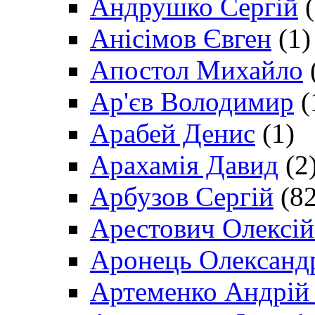
Андрушко Сергій
(
Анісімов Євген
(1)
Апостол Михайло
Ар'єв Володимир
(
Арабей Денис
(1)
Арахамія Давид
(2
Арбузов Сергій
(82
Арестович Олексі
Аронець Олександ
Артеменко Андрій