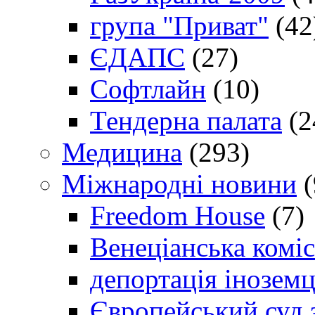
група "Приват"
(42
ЄДАПС
(27)
Софтлайн
(10)
Тендерна палата
(2
Медицина
(293)
Міжнародні новини
(
Freedom House
(7)
Венеціанська коміс
депортація іноземц
Європейський суд 