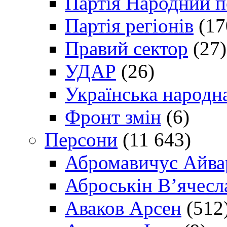
Партія Народний 
Партія регіонів
(17
Правий сектор
(27)
УДАР
(26)
Українська народна
Фронт змін
(6)
Персони
(11 643)
Абромавичус Айва
Аброськін В’ячесл
Аваков Арсен
(512