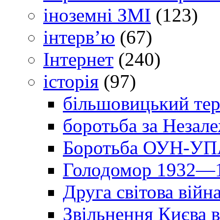
іноземні ЗМІ
(123)
інтерв’ю
(67)
Інтернет
(240)
історія
(97)
більшовицький тер
боротьба за Незал
Боротьба ОУН-УПА
Голодомор 1932—1
Друга світова війн
Звільнення Києва в