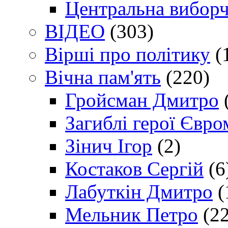
Центральна виборч
ВІДЕО
(303)
Вірші про політику
(
Вічна пам'ять
(220)
Гройсман Дмитро
Загиблі герої Євр
Зінич Ігор
(2)
Костаков Сергій
(6
Лабуткін Дмитро
(
Мельник Петро
(22