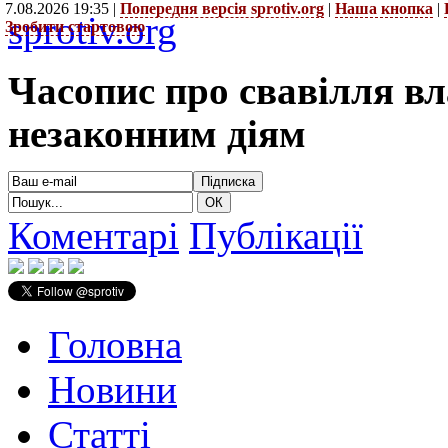
7.08.2026 19:35 |
Попередня версія sprotiv.org
|
Наша кнопка
|
sprotiv.org
Зробити стартовою
Часопис про свавілля в
незаконним діям
Коментарі
Публікації
Головна
Новини
Статті