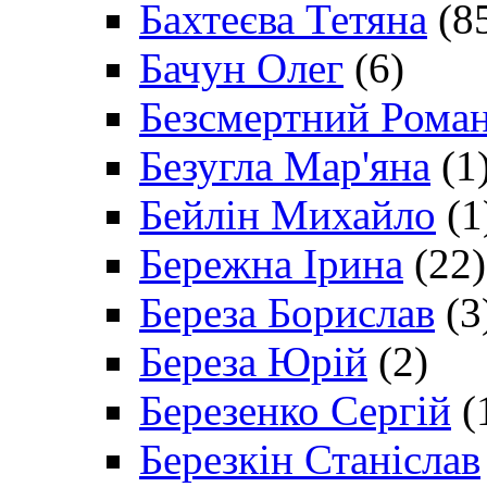
Бахтеєва Тетяна
(8
Бачун Олег
(6)
Безсмертний Рома
Безугла Мар'яна
(1
Бейлін Михайло
(1
Бережна Ірина
(22)
Береза Борислав
(3
Береза Юрій
(2)
Березенко Сергій
(
Березкін Станіслав