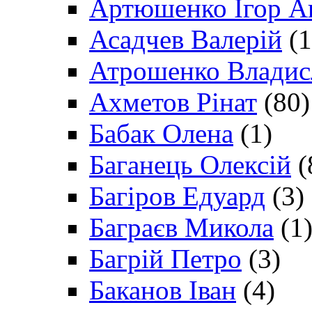
Артюшенко Ігор А
Асадчев Валерій
(1
Атрошенко Владис
Ахметов Рінат
(80)
Бабак Олена
(1)
Баганець Олексій
(
Багіров Едуард
(3)
Баграєв Микола
(1
Багрій Петро
(3)
Баканов Іван
(4)