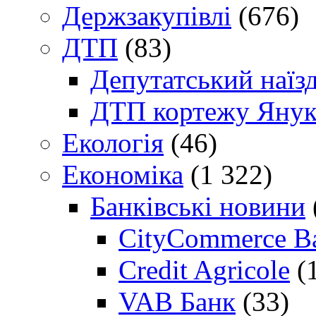
Держзакупівлі
(676)
ДТП
(83)
Депутатський наїз
ДТП кортежу Янук
Екологія
(46)
Економіка
(1 322)
Банківські новини
CityCommerce B
Credit Agricole
(
VAB Банк
(33)