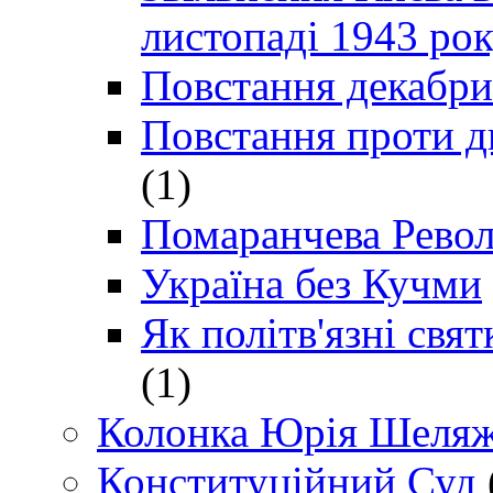
листопаді 1943 ро
Повстання декабри
Повстання проти д
(1)
Помаранчева Рево
Україна без Кучми
Як політв'язні св
(1)
Колонка Юрія Шеляж
Конституційний Суд