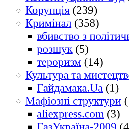
Корупція
(239)
Кримінал
(358)
вбивство з політич
розшук
(5)
тероризм
(14)
Культура та мистецтв
Гайдамака.Ua
(1)
Мафіозні структури
(
aliexpress.com
(3)
ГазУкраїна-2009
(4