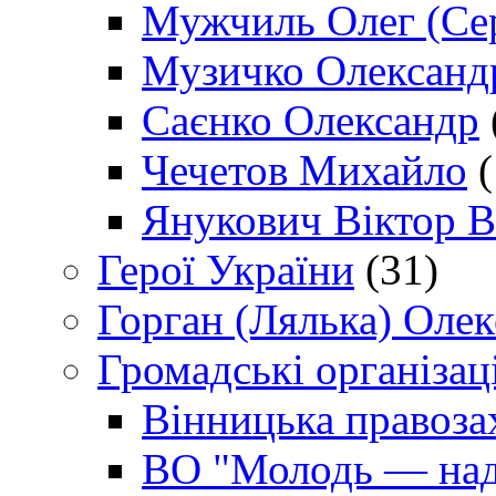
Мужчиль Олег (Сер
Музичко Олександ
Саєнко Олександр
Чечетов Михайло
(
Янукович Віктор В
Герої України
(31)
Горган (Лялька) Оле
Громадські організаці
Вінницька правоза
ВО "Молодь — над