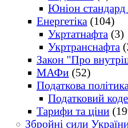
Юніон стандард
Енергетіка
(104)
Укртатнафта
(3)
Укртранснафта
(
Закон "Про внутрі
МАФи
(52)
Податкова політик
Податковий коде
Тарифи та ціни
(19
Збройні сили Україн