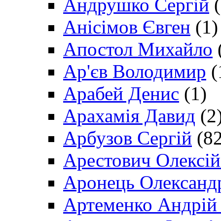
Андрушко Сергій
(
Анісімов Євген
(1)
Апостол Михайло
Ар'єв Володимир
(
Арабей Денис
(1)
Арахамія Давид
(2
Арбузов Сергій
(82
Арестович Олексі
Аронець Олександ
Артеменко Андрій