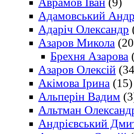
Аврамов Іван
(9)
Адамовський Андр
Адаріч Олександр
Азаров Микола
(20
Брехня Азарова
(
Азаров Олексій
(34
Акімова Ірина
(15)
Альперін Вадим
(3
Альтман Олександ
Андрієвський Дми