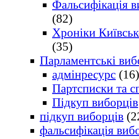
Фальсифікація в
(82)
Хроніки Київсько
(35)
Парламентські виб
адмінресурс
(16
Партсписки та с
Підкуп виборців
підкуп виборців
(2
фальсифікація виб