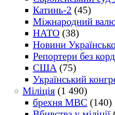
Катинь-2
(45)
Міжнародний валю
НАТО
(38)
Новини Українсько
Репортери без корд
США
(75)
Український конгр
Міліція
(1 490)
брехня МВС
(140)
Вбивства у міліції