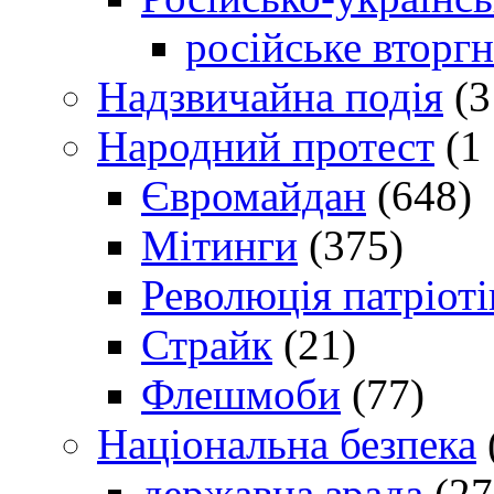
російське вторг
Надзвичайна подія
(3
Народний протест
(1 
Євромайдан
(648)
Мітинги
(375)
Революція патріоті
Страйк
(21)
Флешмоби
(77)
Національна безпека
державна зрада
(27