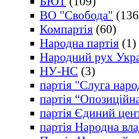
БЮТ
(109)
ВО "Свобода"
(136
Компартія
(60)
Народна партія
(1)
Народний рух Укр
НУ-НС
(3)
партія "Слуга наро
партія “Опозиційн
партія Єдиний цен
партія Народна вла