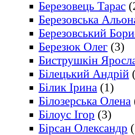
Березовець Тарас
(
Березовська Альон
Березовський Бори
Березюк Олег
(3)
Биструшкін Яросл
Білецький Андрій
(
Білик Ірина
(1)
Білозерська Олена
Білоус Ігор
(3)
Бірсан Олександр
(