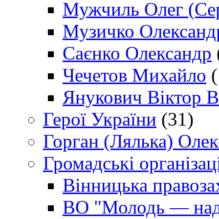
Мужчиль Олег (Сер
Музичко Олександ
Саєнко Олександр
Чечетов Михайло
(
Янукович Віктор В
Герої України
(31)
Горган (Лялька) Оле
Громадські організаці
Вінницька правоза
ВО "Молодь — над