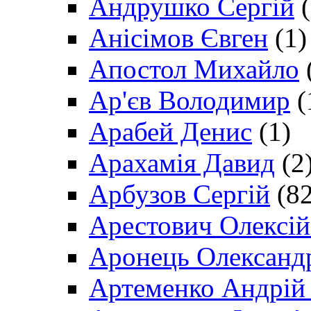
Андрушко Сергій
(
Анісімов Євген
(1)
Апостол Михайло
Ар'єв Володимир
(
Арабей Денис
(1)
Арахамія Давид
(2
Арбузов Сергій
(82
Арестович Олексі
Аронець Олександ
Артеменко Андрій