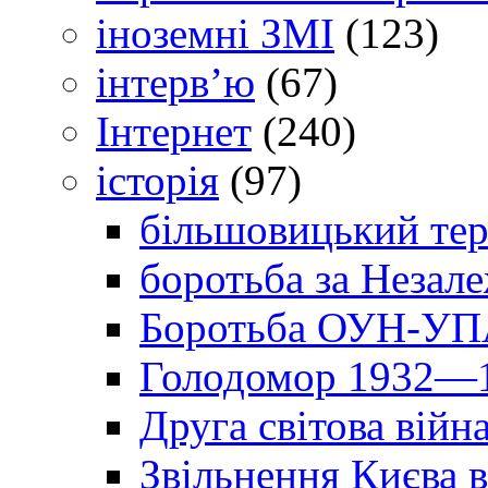
іноземні ЗМІ
(123)
інтерв’ю
(67)
Інтернет
(240)
історія
(97)
більшовицький тер
боротьба за Незал
Боротьба ОУН-УПА
Голодомор 1932—1
Друга світова війн
Звільнення Києва в