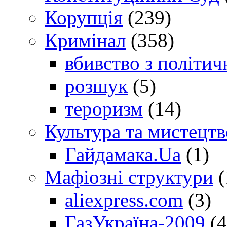
Корупція
(239)
Кримінал
(358)
вбивство з політич
розшук
(5)
тероризм
(14)
Культура та мистецтв
Гайдамака.Ua
(1)
Мафіозні структури
(
aliexpress.com
(3)
ГазУкраїна-2009
(4