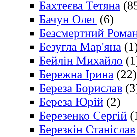
Бахтеєва Тетяна
(8
Бачун Олег
(6)
Безсмертний Рома
Безугла Мар'яна
(1
Бейлін Михайло
(1
Бережна Ірина
(22)
Береза Борислав
(3
Береза Юрій
(2)
Березенко Сергій
(
Березкін Станіслав