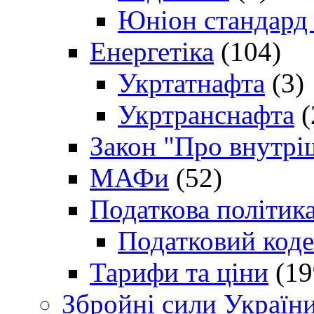
Юніон стандард
Енергетіка
(104)
Укртатнафта
(3)
Укртранснафта
(
Закон "Про внутрі
МАФи
(52)
Податкова політик
Податковий коде
Тарифи та ціни
(19
Збройні сили Україн