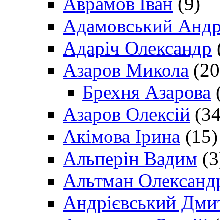
Аврамов Іван
(9)
Адамовський Андр
Адаріч Олександр
Азаров Микола
(20
Брехня Азарова
(
Азаров Олексій
(34
Акімова Ірина
(15)
Альперін Вадим
(3
Альтман Олександ
Андрієвський Дми