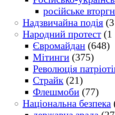
російське вторг
Надзвичайна подія
(3
Народний протест
(1 
Євромайдан
(648)
Мітинги
(375)
Революція патріоті
Страйк
(21)
Флешмоби
(77)
Національна безпека
державна зрада
(27