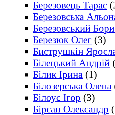
Березовець Тарас
(
Березовська Альон
Березовський Бори
Березюк Олег
(3)
Биструшкін Яросл
Білецький Андрій
(
Білик Ірина
(1)
Білозерська Олена
Білоус Ігор
(3)
Бірсан Олександр
(