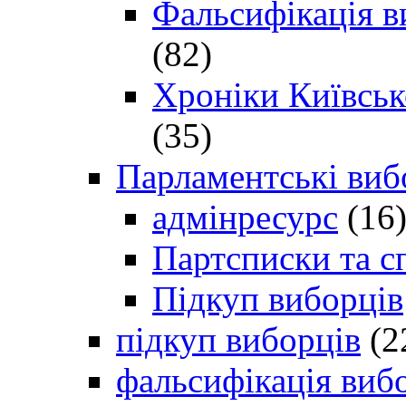
Фальсифікація в
(82)
Хроніки Київсько
(35)
Парламентські виб
адмінресурс
(16
Партсписки та с
Підкуп виборців
підкуп виборців
(2
фальсифікація виб