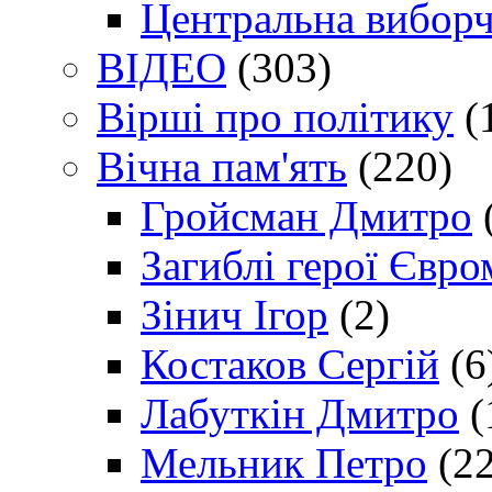
Центральна виборч
ВІДЕО
(303)
Вірші про політику
(
Вічна пам'ять
(220)
Гройсман Дмитро
Загиблі герої Євр
Зінич Ігор
(2)
Костаков Сергій
(6
Лабуткін Дмитро
(
Мельник Петро
(22