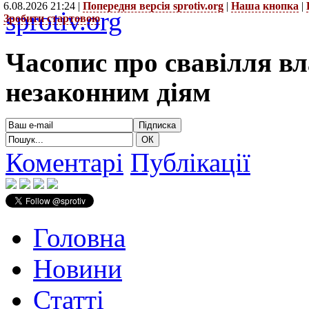
6.08.2026 21:24 |
Попередня версія sprotiv.org
|
Наша кнопка
|
sprotiv.org
Зробити стартовою
Часопис про свавілля в
незаконним діям
Коментарі
Публікації
Головна
Новини
Статті