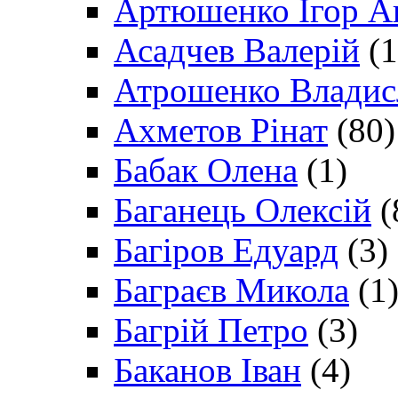
Артюшенко Ігор А
Асадчев Валерій
(1
Атрошенко Владис
Ахметов Рінат
(80)
Бабак Олена
(1)
Баганець Олексій
(
Багіров Едуард
(3)
Баграєв Микола
(1
Багрій Петро
(3)
Баканов Іван
(4)