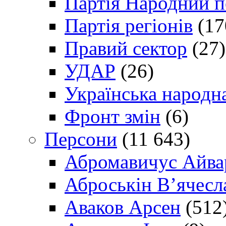
Партія Народний 
Партія регіонів
(17
Правий сектор
(27)
УДАР
(26)
Українська народна
Фронт змін
(6)
Персони
(11 643)
Абромавичус Айва
Аброськін В’ячесл
Аваков Арсен
(512