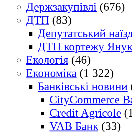
Держзакупівлі
(676)
ДТП
(83)
Депутатський наїз
ДТП кортежу Янук
Екологія
(46)
Економіка
(1 322)
Банківські новини
CityCommerce B
Credit Agricole
(
VAB Банк
(33)