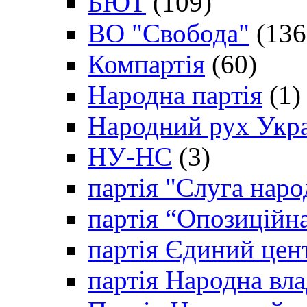
БЮТ
(109)
ВО "Свобода"
(136
Компартія
(60)
Народна партія
(1)
Народний рух Укр
НУ-НС
(3)
партія "Слуга наро
партія “Опозиційн
партія Єдиний цен
партія Народна вла