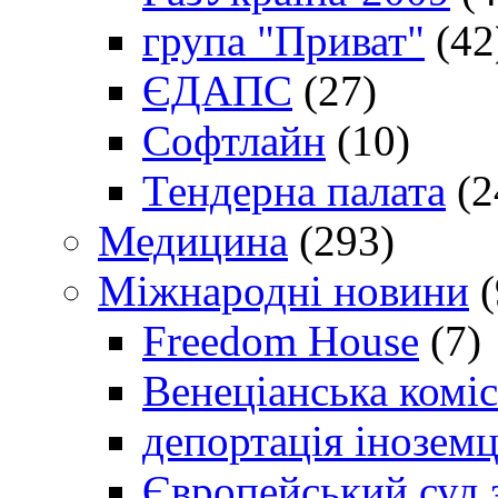
група "Приват"
(42
ЄДАПС
(27)
Софтлайн
(10)
Тендерна палата
(2
Медицина
(293)
Міжнародні новини
(
Freedom House
(7)
Венеціанська коміс
депортація іноземц
Європейський суд 