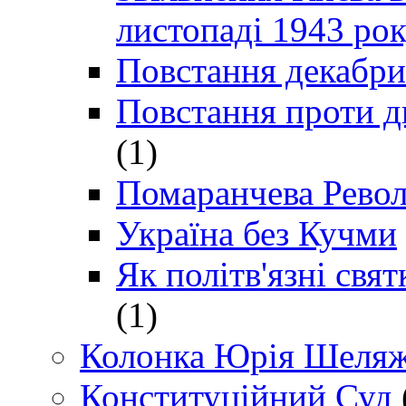
листопаді 1943 ро
Повстання декабри
Повстання проти д
(1)
Помаранчева Рево
Україна без Кучми
Як політв'язні св
(1)
Колонка Юрія Шеляж
Конституційний Суд