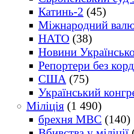
Катинь-2
(45)
Міжнародний валю
НАТО
(38)
Новини Українсько
Репортери без корд
США
(75)
Український конгр
Міліція
(1 490)
брехня МВС
(140)
Вбивства у міліції