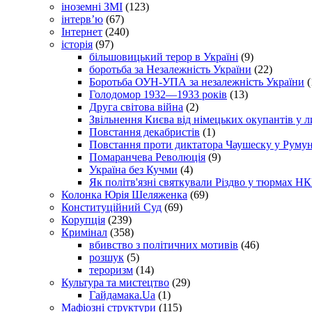
іноземні ЗМІ
(123)
інтерв’ю
(67)
Інтернет
(240)
історія
(97)
більшовицький терор в Україні
(9)
боротьба за Незалежність України
(22)
Боротьба ОУН-УПА за незалежність України
(
Голодомор 1932—1933 років
(13)
Друга світова війна
(2)
Звільнення Києва від німецьких окупантів у л
Повстання декабристів
(1)
Повстання проти диктатора Чаушеску у Румун
Помаранчева Революція
(9)
Україна без Кучми
(4)
Як політв'язні святкували Різдво у тюрмах Н
Колонка Юрія Шеляженка
(69)
Конституційний Суд
(69)
Корупція
(239)
Кримінал
(358)
вбивство з політичних мотивів
(46)
розшук
(5)
тероризм
(14)
Культура та мистецтво
(29)
Гайдамака.Ua
(1)
Мафіозні структури
(115)