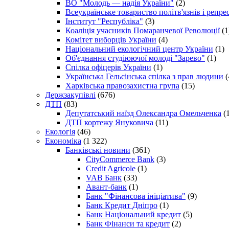
ВО "Молодь — надія України"
(2)
Всеукраїнське товариство політв'язнів і репр
Інститут "Республіка"
(3)
Коаліція учасників Помаранчевої Революції
(1
Комітет виборців України
(4)
Національний екологічний центр України
(1)
Об'єднання студіюючої молоді "Зарево"
(1)
Спілка офіцерів України
(1)
Українська Гельсінська спілка з прав людини
(
Харківська правозахистна група
(15)
Держзакупівлі
(676)
ДТП
(83)
Депутатський наїзд Олександра Омельченка
(1
ДТП кортежу Януковича
(11)
Екологія
(46)
Економіка
(1 322)
Банківські новини
(361)
CityCommerce Bank
(3)
Credit Agricole
(1)
VAB Банк
(33)
Авант-банк
(1)
Банк "Фінансова ініціатива"
(9)
Банк Кредит Дніпро
(1)
Банк Національний кредит
(5)
Банк Фінанси та кредит
(2)