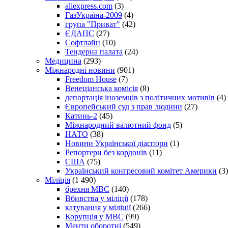
aliexpress.com
(3)
ГазУкраїна-2009
(4)
група "Приват"
(42)
ЄДАПС
(27)
Софтлайн
(10)
Тендерна палата
(24)
Медицина
(293)
Міжнародні новини
(901)
Freedom House
(7)
Венеціанська комісія
(8)
депортація іноземців з політичних мотивів
(4)
Європейський суд з прав людини
(27)
Катинь-2
(45)
Міжнародний валютний фонд
(5)
НАТО
(38)
Новини Української діаспори
(1)
Репортери без кордонів
(11)
США
(75)
Український конгресовий комітет Америки
(3)
Міліція
(1 490)
брехня МВС
(140)
Вбивства у міліції
(178)
катування у міліції
(266)
Корупція у МВС
(99)
Менти оборотні
(549)