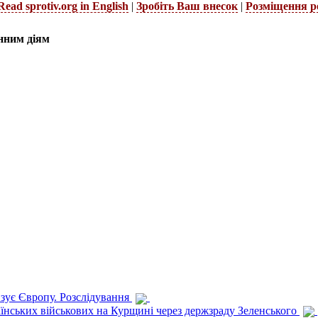
Read sprotiv.org in English
|
Зробіть Ваш внесок
|
Розміщення р
нним діям
изує Європу. Розслідування
раїнських військових на Курщині через держзраду Зеленського