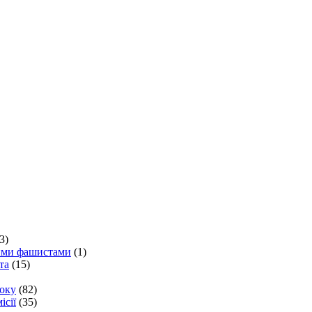
3)
кими фашистами
(1)
та
(15)
року
(82)
ісії
(35)