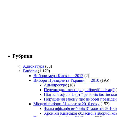
Рубрики
Адвокатура
(33)
Вибори
(1 170)
Вибори мера Києва — 2012
(2)
Вибори Президента України — 2010
(195)
Адмінресурс
(18)
Перешкоджання передвиборчій агітації
(
Підпали офісів Партії регіонів бютівсь
Порушення закону про вибори президен
Місцеві вибори 31 жовтня 2010 року
(152)
Фальсифікація виборів 31 жовтня 2010 
Хроніки Київської обласної виборчої ком