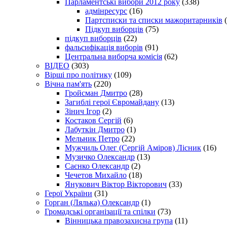
Парламентські вибори 2012 року
(338)
адмінресурс
(16)
Партсписки та списки мажоритарників
(
Підкуп виборців
(75)
підкуп виборців
(22)
фальсифікація виборів
(91)
Центральна виборча комісія
(62)
ВІДЕО
(303)
Вірші про політику
(109)
Вічна пам'ять
(220)
Гройсман Дмитро
(28)
Загиблі герої Євромайдану
(13)
Зінич Ігор
(2)
Костаков Сергій
(6)
Лабуткін Дмитро
(1)
Мельник Петро
(22)
Мужчиль Олег (Сергій Аміров) Лісник
(16)
Музичко Олександр
(13)
Саєнко Олександр
(2)
Чечетов Михайло
(18)
Янукович Віктор Вікторович
(33)
Герої України
(31)
Горган (Лялька) Олександр
(1)
Громадські організації та спілки
(73)
Вінницька правозахисна група
(11)