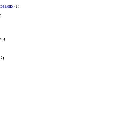
есованих
(1)
)
43)
2)