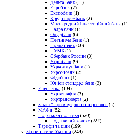
Дельта Банк
(11)
Евробанк
(2)
Експобанк
(1)
Кредитпромбанк
(2)
Міжнародний інвестиційний банк
(1)
Надра банк
(1)
Ощадбанк
(6)
Платинум Банк
(1)
Приватбанк
(60)
ПУМБ
(1)
Сбербанк России
(3)
Укрінбанк
(9)
Укркоммунбанк
(1)
Укрсоцбанк
(2)
Фідобанк
(1)
Юніон стандард банк
(3)
Енергетіка
(104)
Укртатнафта
(3)
Укртранснафта
(2)
Закон "Про внутрішню торгівлю"
(5)
МАФи
(52)
Податкова політика
(520)
Податковий кодекс
(227)
Тарифи та ціни
(199)
Збройні сили України
(249)