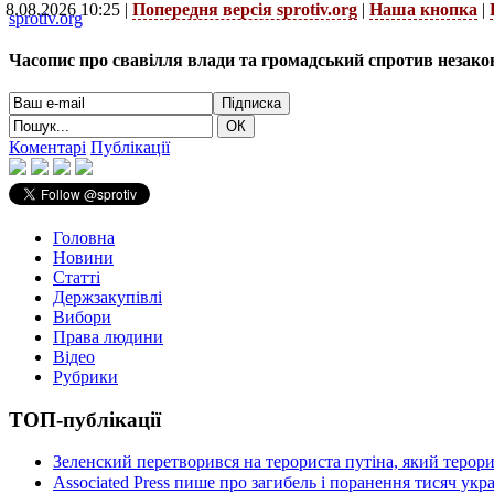
8.08.2026 10:25 |
Попередня версія sprotiv.org
|
Наша кнопка
|
sprotiv.org
Часопис про свавілля влади та громадський спротив незако
Коментарі
Публікації
Головна
Новини
Статті
Держзакупівлі
Вибори
Права людини
Відео
Рубрики
ТОП-публікації
Зеленский перетворився на терориста путіна, який терор
Associated Press пише про загибель і поранення тисяч ук