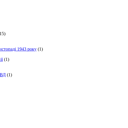
15)
истопаді 1943 року
(1)
ії
(1)
КВД
(1)