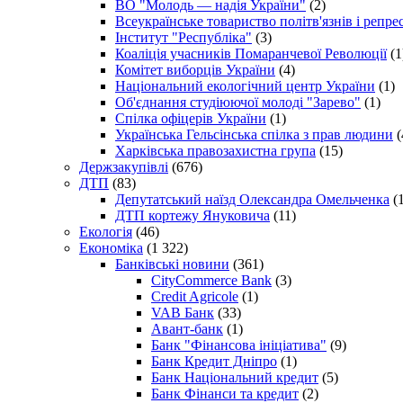
ВО "Молодь — надія України"
(2)
Всеукраїнське товариство політв'язнів і репр
Інститут "Республіка"
(3)
Коаліція учасників Помаранчевої Революції
(1
Комітет виборців України
(4)
Національний екологічний центр України
(1)
Об'єднання студіюючої молоді "Зарево"
(1)
Спілка офіцерів України
(1)
Українська Гельсінська спілка з прав людини
(
Харківська правозахистна група
(15)
Держзакупівлі
(676)
ДТП
(83)
Депутатський наїзд Олександра Омельченка
(1
ДТП кортежу Януковича
(11)
Екологія
(46)
Економіка
(1 322)
Банківські новини
(361)
CityCommerce Bank
(3)
Credit Agricole
(1)
VAB Банк
(33)
Авант-банк
(1)
Банк "Фінансова ініціатива"
(9)
Банк Кредит Дніпро
(1)
Банк Національний кредит
(5)
Банк Фінанси та кредит
(2)