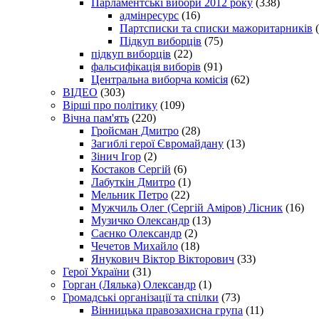
Парламентські вибори 2012 року
(338)
адмінресурс
(16)
Партсписки та списки мажоритарників
(
Підкуп виборців
(75)
підкуп виборців
(22)
фальсифікація виборів
(91)
Центральна виборча комісія
(62)
ВІДЕО
(303)
Вірші про політику
(109)
Вічна пам'ять
(220)
Гройсман Дмитро
(28)
Загиблі герої Євромайдану
(13)
Зінич Ігор
(2)
Костаков Сергій
(6)
Лабуткін Дмитро
(1)
Мельник Петро
(22)
Мужчиль Олег (Сергій Аміров) Лісник
(16)
Музичко Олександр
(13)
Саєнко Олександр
(2)
Чечетов Михайло
(18)
Янукович Віктор Вікторович
(33)
Герої України
(31)
Горган (Лялька) Олександр
(1)
Громадські організації та спілки
(73)
Вінницька правозахисна група
(11)