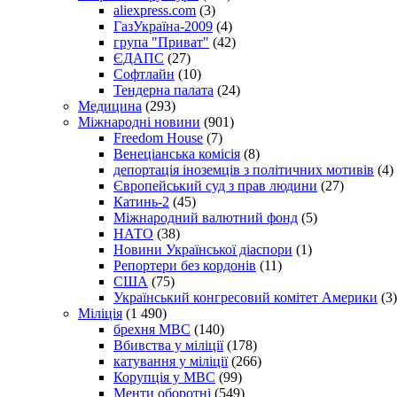
aliexpress.com
(3)
ГазУкраїна-2009
(4)
група "Приват"
(42)
ЄДАПС
(27)
Софтлайн
(10)
Тендерна палата
(24)
Медицина
(293)
Міжнародні новини
(901)
Freedom House
(7)
Венеціанська комісія
(8)
депортація іноземців з політичних мотивів
(4)
Європейський суд з прав людини
(27)
Катинь-2
(45)
Міжнародний валютний фонд
(5)
НАТО
(38)
Новини Української діаспори
(1)
Репортери без кордонів
(11)
США
(75)
Український конгресовий комітет Америки
(3)
Міліція
(1 490)
брехня МВС
(140)
Вбивства у міліції
(178)
катування у міліції
(266)
Корупція у МВС
(99)
Менти оборотні
(549)