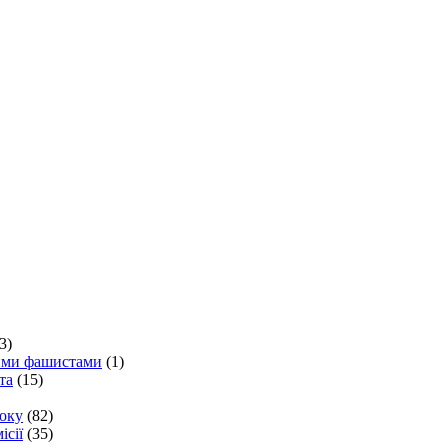
3)
кими фашистами
(1)
та
(15)
року
(82)
ісії
(35)