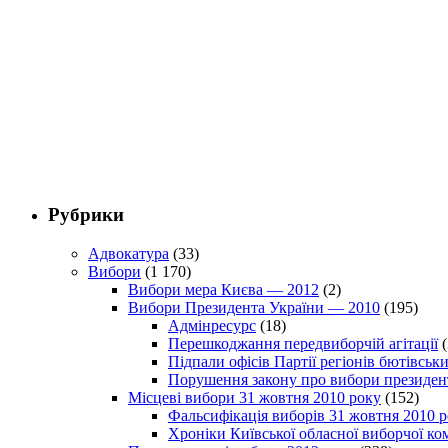
Рубрики
Адвокатура
(33)
Вибори
(1 170)
Вибори мера Києва — 2012
(2)
Вибори Президента України — 2010
(195)
Адмінресурс
(18)
Перешкоджання передвиборчій агітації
(
Підпали офісів Партії регіонів бютівсь
Порушення закону про вибори президен
Місцеві вибори 31 жовтня 2010 року
(152)
Фальсифікація виборів 31 жовтня 2010 
Хроніки Київської обласної виборчої ком