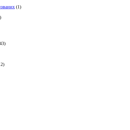
есованих
(1)
)
43)
2)