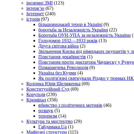
іноземні ЗМІ
(123)
інтерв’ю
(67)
Інтернет
(240)
історія
(97)
більшовицький терор в Україні
(9)
боротьба за Незалежність України
(22)
Боротьба ОУН-УПА за незалежність України
(
Голодомор 1932—1933 років
(13)
Друга світова війна
(2)
Звільнення Києва від німецьких окупантів у л
Повстання декабристів
(1)
Повстання проти диктатора Чаушеску у Румун
Помаранчева Революція
(9)
Україна без Кучми
(4)
Як політв'язні святкували Різдво у тюрмах Н
Колонка Юрія Шеляженка
(69)
Конституційний Суд
(69)
Корупція
(239)
Кримінал
(358)
вбивство з політичних мотивів
(46)
розшук
(5)
тероризм
(14)
Культура та мистецтво
(29)
Гайдамака.Ua
(1)
Мафіозні структури
(115)