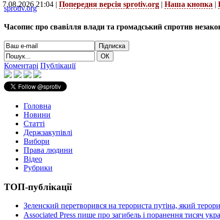
7.08.2026 21:04 |
Попередня версія sprotiv.org
|
Наша кнопка
|
sprotiv.org
Часопис про свавілля влади та громадський спротив незако
Коментарі
Публікації
Головна
Новини
Статті
Держзакупівлі
Вибори
Права людини
Відео
Рубрики
ТОП-публікації
Зеленский перетворився на терориста путіна, який терор
Associated Press пише про загибель і поранення тисяч ук