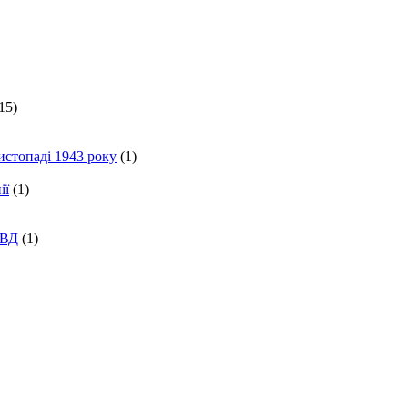
15)
истопаді 1943 року
(1)
ії
(1)
КВД
(1)