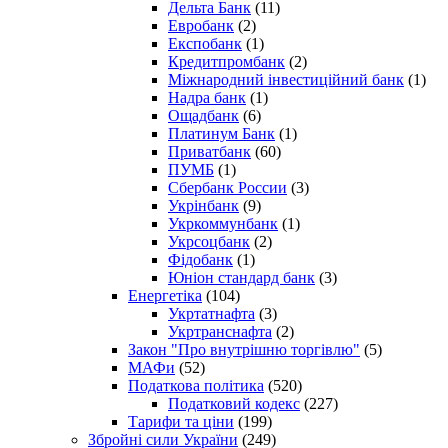
Дельта Банк
(11)
Евробанк
(2)
Експобанк
(1)
Кредитпромбанк
(2)
Міжнародний інвестиційний банк
(1)
Надра банк
(1)
Ощадбанк
(6)
Платинум Банк
(1)
Приватбанк
(60)
ПУМБ
(1)
Сбербанк России
(3)
Укрінбанк
(9)
Укркоммунбанк
(1)
Укрсоцбанк
(2)
Фідобанк
(1)
Юніон стандард банк
(3)
Енергетіка
(104)
Укртатнафта
(3)
Укртранснафта
(2)
Закон "Про внутрішню торгівлю"
(5)
МАФи
(52)
Податкова політика
(520)
Податковий кодекс
(227)
Тарифи та ціни
(199)
Збройні сили України
(249)