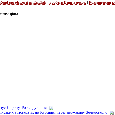
Read sprotiv.org in English
|
Зробіть Ваш внесок
|
Розміщення р
нним діям
изує Європу. Розслідування
раїнських військових на Курщині через держзраду Зеленського