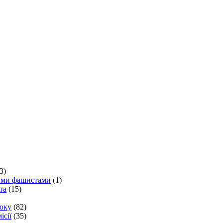
3)
кими фашистами
(1)
та
(15)
року
(82)
ісії
(35)