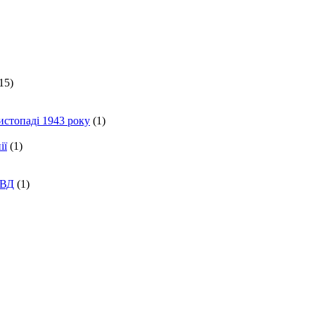
15)
истопаді 1943 року
(1)
ії
(1)
КВД
(1)