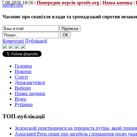
7.08.2026 18:56 |
Попередня версія sprotiv.org
|
Наша кнопка
|
sprotiv.org
Часопис про свавілля влади та громадський спротив незако
Коментарі
Публікації
Головна
Новини
Статті
Держзакупівлі
Вибори
Права людини
Відео
Рубрики
ТОП-публікації
Зеленский перетворився на терориста путіна, який терор
Associated Press пише про загибель і поранення тисяч ук