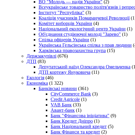
ВО "Молодь — надія України"
(2)
Всеукраїнське товариство політв'язнів і репр
Інститут "Республіка"
(3)
Коаліція учасників Помаранчевої Революції
(1
Комітет виборців України
(4)
Національний екологічний центр України
(1)
Об'єднання студіюючої молоді "Зарево"
(1)
Спілка офіцерів України
(1)
Українська Гельсінська спілка з прав людини
(
Харківська правозахистна група
(15)
Держзакупівлі
(676)
ДТП
(83)
Депутатський наїзд Олександра Омельченка
(1
ДТП кортежу Януковича
(11)
Екологія
(46)
Економіка
(1 322)
Банківські новини
(361)
CityCommerce Bank
(3)
Credit Agricole
(1)
VAB Банк
(33)
Авант-банк
(1)
Банк "Фінансова ініціатива"
(9)
Банк Кредит Дніпро
(1)
Банк Національний кредит
(5)
Банк Фінанси та кредит
(2)