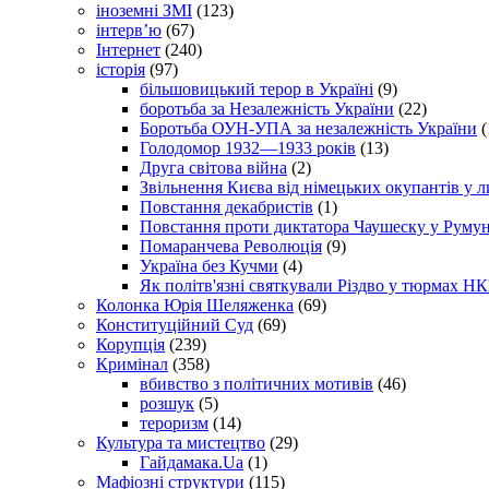
іноземні ЗМІ
(123)
інтерв’ю
(67)
Інтернет
(240)
історія
(97)
більшовицький терор в Україні
(9)
боротьба за Незалежність України
(22)
Боротьба ОУН-УПА за незалежність України
(
Голодомор 1932—1933 років
(13)
Друга світова війна
(2)
Звільнення Києва від німецьких окупантів у л
Повстання декабристів
(1)
Повстання проти диктатора Чаушеску у Румун
Помаранчева Революція
(9)
Україна без Кучми
(4)
Як політв'язні святкували Різдво у тюрмах Н
Колонка Юрія Шеляженка
(69)
Конституційний Суд
(69)
Корупція
(239)
Кримінал
(358)
вбивство з політичних мотивів
(46)
розшук
(5)
тероризм
(14)
Культура та мистецтво
(29)
Гайдамака.Ua
(1)
Мафіозні структури
(115)