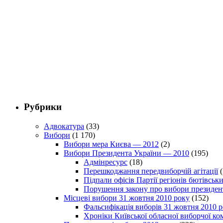
Рубрики
Адвокатура
(33)
Вибори
(1 170)
Вибори мера Києва — 2012
(2)
Вибори Президента України — 2010
(195)
Адмінресурс
(18)
Перешкоджання передвиборчій агітації
(
Підпали офісів Партії регіонів бютівсь
Порушення закону про вибори президен
Місцеві вибори 31 жовтня 2010 року
(152)
Фальсифікація виборів 31 жовтня 2010 
Хроніки Київської обласної виборчої ком