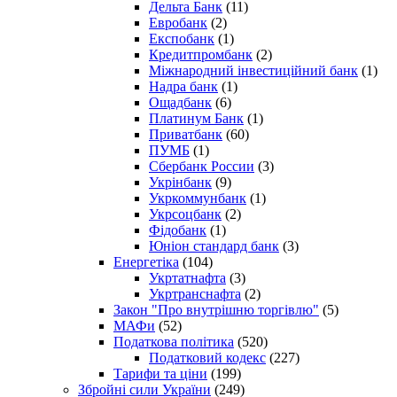
Дельта Банк
(11)
Евробанк
(2)
Експобанк
(1)
Кредитпромбанк
(2)
Міжнародний інвестиційний банк
(1)
Надра банк
(1)
Ощадбанк
(6)
Платинум Банк
(1)
Приватбанк
(60)
ПУМБ
(1)
Сбербанк России
(3)
Укрінбанк
(9)
Укркоммунбанк
(1)
Укрсоцбанк
(2)
Фідобанк
(1)
Юніон стандард банк
(3)
Енергетіка
(104)
Укртатнафта
(3)
Укртранснафта
(2)
Закон "Про внутрішню торгівлю"
(5)
МАФи
(52)
Податкова політика
(520)
Податковий кодекс
(227)
Тарифи та ціни
(199)
Збройні сили України
(249)