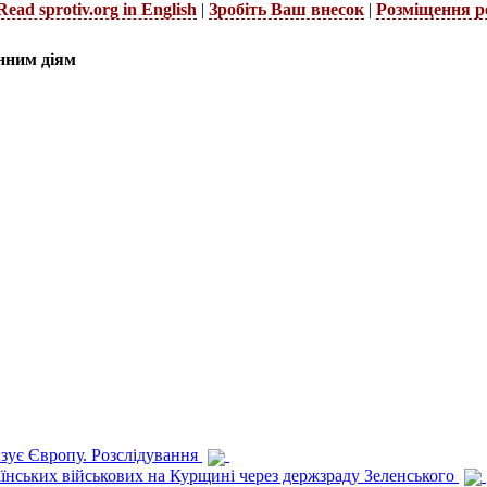
Read sprotiv.org in English
|
Зробіть Ваш внесок
|
Розміщення р
нним діям
изує Європу. Розслідування
раїнських військових на Курщині через держзраду Зеленського