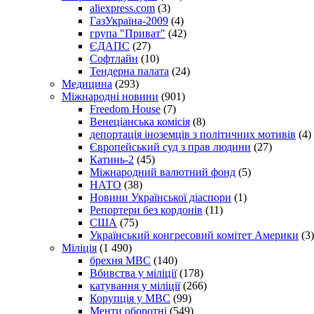
aliexpress.com
(3)
ГазУкраїна-2009
(4)
група "Приват"
(42)
ЄДАПС
(27)
Софтлайн
(10)
Тендерна палата
(24)
Медицина
(293)
Міжнародні новини
(901)
Freedom House
(7)
Венеціанська комісія
(8)
депортація іноземців з політичних мотивів
(4)
Європейський суд з прав людини
(27)
Катинь-2
(45)
Міжнародний валютний фонд
(5)
НАТО
(38)
Новини Української діаспори
(1)
Репортери без кордонів
(11)
США
(75)
Український конгресовий комітет Америки
(3)
Міліція
(1 490)
брехня МВС
(140)
Вбивства у міліції
(178)
катування у міліції
(266)
Корупція у МВС
(99)
Менти оборотні
(549)