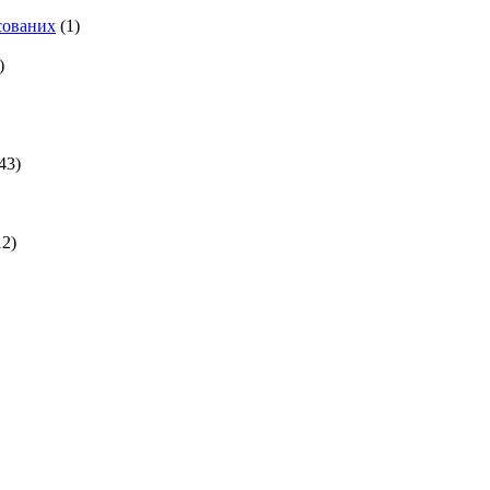
есованих
(1)
)
43)
2)