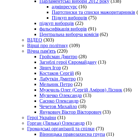
Парламентські вибори 2012 року
(338)
адмінресурс
(16)
Партсписки та списки мажоритарників
(
Підкуп виборців
(75)
підкуп виборців
(22)
фальсифікація виборів
(91)
Центральна виборча комісія
(62)
ВІДЕО
(303)
Вірші про політику
(109)
Вічна пам'ять
(220)
Гройсман Дмитро
(28)
Загиблі герої Євромайдану
(13)
Зінич Ігор
(2)
Костаков Сергій
(6)
Лабуткін Дмитро
(1)
Мельник Петро
(22)
Мужчиль Олег (Сергій Аміров) Лісник
(16)
Музичко Олександр
(13)
Саєнко Олександр
(2)
Чечетов Михайло
(18)
Янукович Віктор Вікторович
(33)
Герої України
(31)
Горган (Лялька) Олександр
(1)
Громадські організації та спілки
(73)
Вінницька правозахисна група
(11)