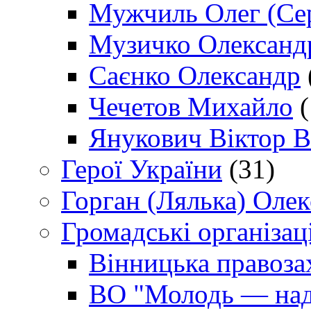
Мужчиль Олег (Сер
Музичко Олександ
Саєнко Олександр
Чечетов Михайло
(
Янукович Віктор В
Герої України
(31)
Горган (Лялька) Оле
Громадські організаці
Вінницька правоза
ВО "Молодь — над