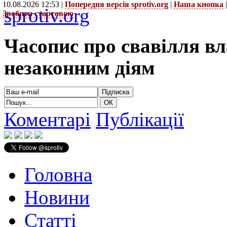
10.08.2026 12:53 |
Попередня версія sprotiv.org
|
Наша кнопка
sprotiv.org
Зробити стартовою
Часопис про свавілля в
незаконним діям
Коментарі
Публікації
Головна
Новини
Статті