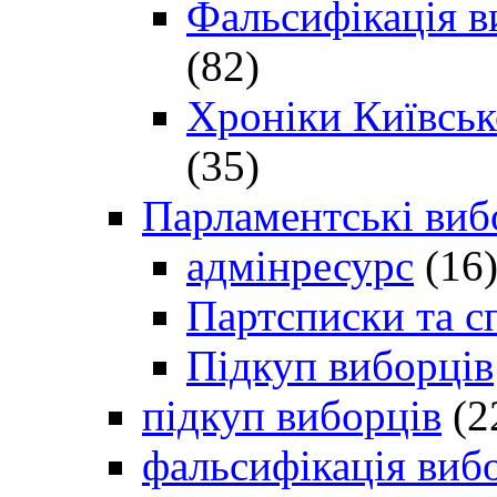
Фальсифікація в
(82)
Хроніки Київсько
(35)
Парламентські виб
адмінресурс
(16
Партсписки та с
Підкуп виборців
підкуп виборців
(2
фальсифікація виб