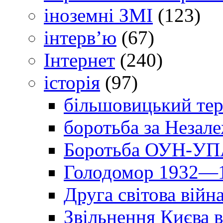
іноземні ЗМІ
(123)
інтерв’ю
(67)
Інтернет
(240)
історія
(97)
більшовицький тер
боротьба за Незал
Боротьба ОУН-УПА
Голодомор 1932—1
Друга світова війн
Звільнення Києва в