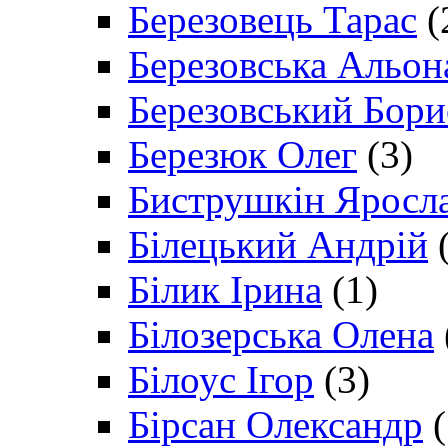
Березовець Тарас
(
Березовська Альон
Березовський Бори
Березюк Олег
(3)
Биструшкін Яросл
Білецький Андрій
(
Білик Ірина
(1)
Білозерська Олена
Білоус Ігор
(3)
Бірсан Олександр
(