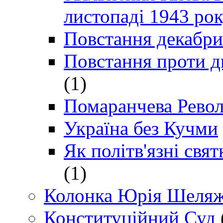
листопаді 1943 ро
Повстання декабри
Повстання проти д
(1)
Помаранчева Рево
Україна без Кучми
Як політв'язні св
(1)
Колонка Юрія Шеляж
Конституційний Суд