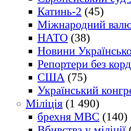
Катинь-2
(45)
Міжнародний валю
НАТО
(38)
Новини Українсько
Репортери без корд
США
(75)
Український конгр
Міліція
(1 490)
брехня МВС
(140)
Вбивства у міліції