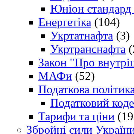
Юніон стандард
Енергетіка
(104)
Укртатнафта
(3)
Укртранснафта
(
Закон "Про внутрі
МАФи
(52)
Податкова політик
Податковий коде
Тарифи та ціни
(19
Збройні сили Україн