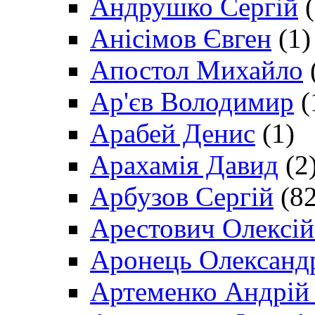
Андрушко Сергій
(
Анісімов Євген
(1)
Апостол Михайло
Ар'єв Володимир
(
Арабей Денис
(1)
Арахамія Давид
(2
Арбузов Сергій
(82
Арестович Олексі
Аронець Олександ
Артеменко Андрій