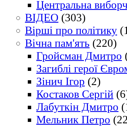
Центральна виборч
ВІДЕО
(303)
Вірші про політику
(
Вічна пам'ять
(220)
Гройсман Дмитро
Загиблі герої Євр
Зінич Ігор
(2)
Костаков Сергій
(6
Лабуткін Дмитро
(
Мельник Петро
(22