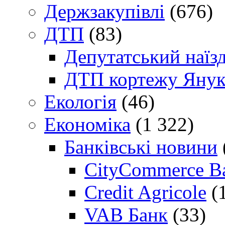
Держзакупівлі
(676)
ДТП
(83)
Депутатський наїз
ДТП кортежу Янук
Екологія
(46)
Економіка
(1 322)
Банківські новини
CityCommerce B
Credit Agricole
(
VAB Банк
(33)