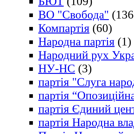
БЮТ
(109)
ВО "Свобода"
(136
Компартія
(60)
Народна партія
(1)
Народний рух Укр
НУ-НС
(3)
партія "Слуга наро
партія “Опозиційн
партія Єдиний цен
партія Народна вла