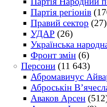
Партія Народний 
Партія регіонів
(17
Правий сектор
(27)
УДАР
(26)
Українська народна
Фронт змін
(6)
Персони
(11 643)
Абромавичус Айва
Аброськін В’ячесл
Аваков Арсен
(512