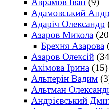
Аврамов Іван
(9)
Адамовський Андр
Адаріч Олександр
Азаров Микола
(20
Брехня Азарова
(
Азаров Олексій
(34
Акімова Ірина
(15)
Альперін Вадим
(3
Альтман Олександ
Андрієвський Дми