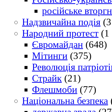
російське вторг
Надзвичайна подія
(3
Народний протест
(1 
Євромайдан
(648)
Мітинги
(375)
Революція патріоті
Страйк
(21)
Флешмоби
(77)
Національна безпека
державна зрада
(27