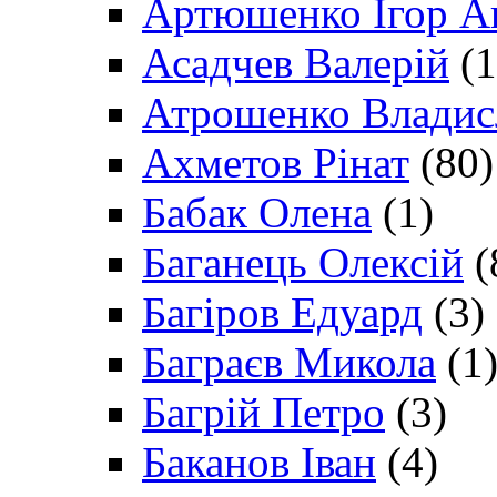
Артюшенко Ігор А
Асадчев Валерій
(1
Атрошенко Владис
Ахметов Рінат
(80)
Бабак Олена
(1)
Баганець Олексій
(
Багіров Едуард
(3)
Баграєв Микола
(1
Багрій Петро
(3)
Баканов Іван
(4)