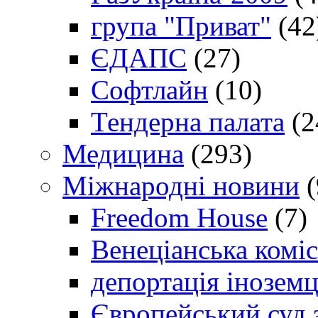
група "Приват"
(42
ЄДАПС
(27)
Софтлайн
(10)
Тендерна палата
(2
Медицина
(293)
Міжнародні новини
(
Freedom House
(7)
Венеціанська коміс
депортація іноземц
Європейський суд 