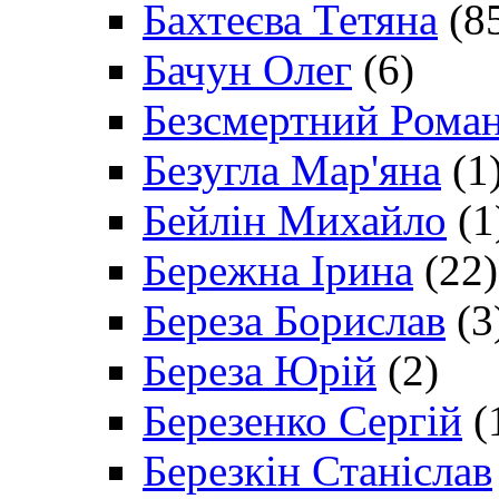
Бахтеєва Тетяна
(8
Бачун Олег
(6)
Безсмертний Рома
Безугла Мар'яна
(1
Бейлін Михайло
(1
Бережна Ірина
(22)
Береза Борислав
(3
Береза Юрій
(2)
Березенко Сергій
(
Березкін Станіслав