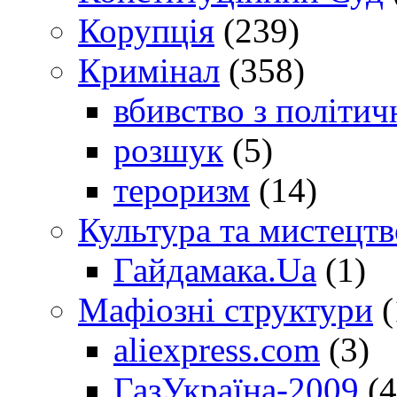
Корупція
(239)
Кримінал
(358)
вбивство з політич
розшук
(5)
тероризм
(14)
Культура та мистецтв
Гайдамака.Ua
(1)
Мафіозні структури
(
aliexpress.com
(3)
ГазУкраїна-2009
(4