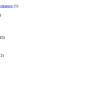
есованих
(1)
)
43)
2)