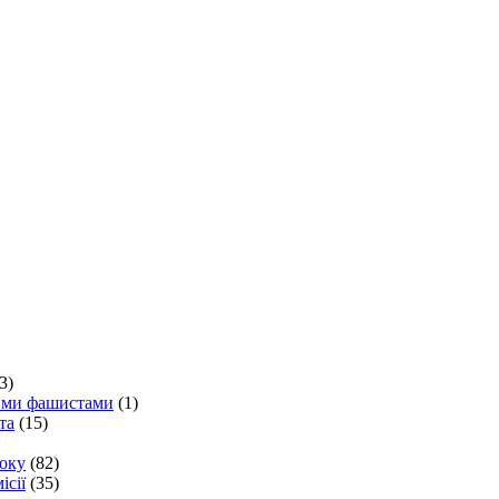
3)
кими фашистами
(1)
та
(15)
року
(82)
ісії
(35)