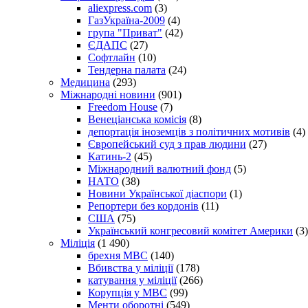
aliexpress.com
(3)
ГазУкраїна-2009
(4)
група "Приват"
(42)
ЄДАПС
(27)
Софтлайн
(10)
Тендерна палата
(24)
Медицина
(293)
Міжнародні новини
(901)
Freedom House
(7)
Венеціанська комісія
(8)
депортація іноземців з політичних мотивів
(4)
Європейський суд з прав людини
(27)
Катинь-2
(45)
Міжнародний валютний фонд
(5)
НАТО
(38)
Новини Української діаспори
(1)
Репортери без кордонів
(11)
США
(75)
Український конгресовий комітет Америки
(3)
Міліція
(1 490)
брехня МВС
(140)
Вбивства у міліції
(178)
катування у міліції
(266)
Корупція у МВС
(99)
Менти оборотні
(549)