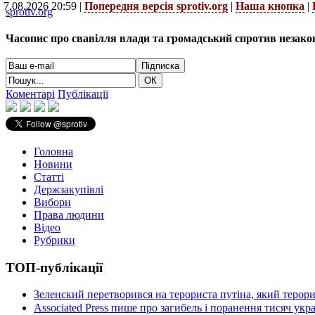
7.08.2026 20:59 |
Попередня версія sprotiv.org
|
Наша кнопка
|
sprotiv.org
Часопис про свавілля влади та громадський спротив незако
Коментарі
Публікації
Головна
Новини
Статті
Держзакупівлі
Вибори
Права людини
Відео
Рубрики
ТОП-публікації
Зеленский перетворився на терориста путіна, який терор
Associated Press пише про загибель і поранення тисяч ук