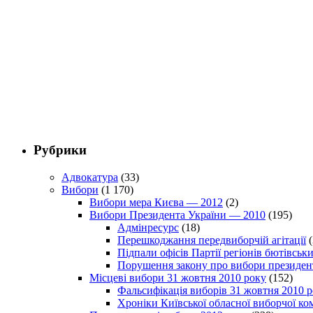
Рубрики
Адвокатура
(33)
Вибори
(1 170)
Вибори мера Києва — 2012
(2)
Вибори Президента України — 2010
(195)
Адмінресурс
(18)
Перешкоджання передвиборчій агітації
(
Підпали офісів Партії регіонів бютівсь
Порушення закону про вибори президен
Місцеві вибори 31 жовтня 2010 року
(152)
Фальсифікація виборів 31 жовтня 2010 
Хроніки Київської обласної виборчої ком