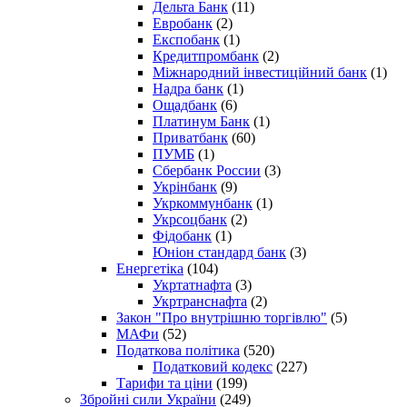
Дельта Банк
(11)
Евробанк
(2)
Експобанк
(1)
Кредитпромбанк
(2)
Міжнародний інвестиційний банк
(1)
Надра банк
(1)
Ощадбанк
(6)
Платинум Банк
(1)
Приватбанк
(60)
ПУМБ
(1)
Сбербанк России
(3)
Укрінбанк
(9)
Укркоммунбанк
(1)
Укрсоцбанк
(2)
Фідобанк
(1)
Юніон стандард банк
(3)
Енергетіка
(104)
Укртатнафта
(3)
Укртранснафта
(2)
Закон "Про внутрішню торгівлю"
(5)
МАФи
(52)
Податкова політика
(520)
Податковий кодекс
(227)
Тарифи та ціни
(199)
Збройні сили України
(249)