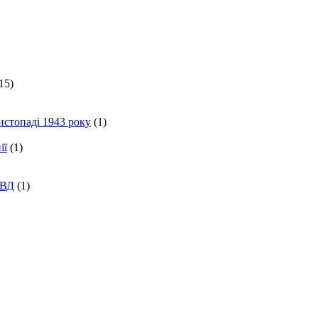
15)
истопаді 1943 року
(1)
ії
(1)
КВД
(1)