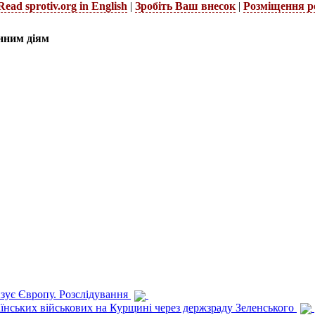
Read sprotiv.org in English
|
Зробіть Ваш внесок
|
Розміщення р
нним діям
изує Європу. Розслідування
раїнських військових на Курщині через держзраду Зеленського