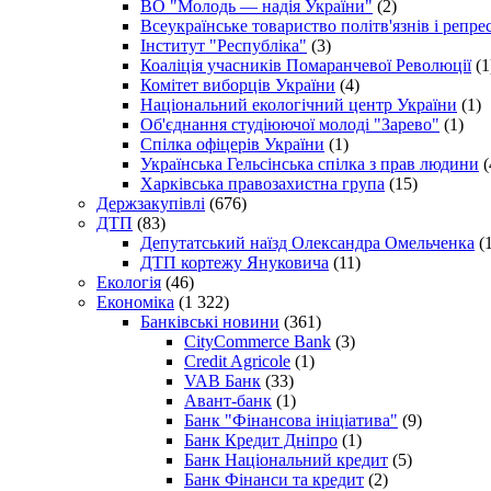
ВО "Молодь — надія України"
(2)
Всеукраїнське товариство політв'язнів і репр
Інститут "Республіка"
(3)
Коаліція учасників Помаранчевої Революції
(1
Комітет виборців України
(4)
Національний екологічний центр України
(1)
Об'єднання студіюючої молоді "Зарево"
(1)
Спілка офіцерів України
(1)
Українська Гельсінська спілка з прав людини
(
Харківська правозахистна група
(15)
Держзакупівлі
(676)
ДТП
(83)
Депутатський наїзд Олександра Омельченка
(1
ДТП кортежу Януковича
(11)
Екологія
(46)
Економіка
(1 322)
Банківські новини
(361)
CityCommerce Bank
(3)
Credit Agricole
(1)
VAB Банк
(33)
Авант-банк
(1)
Банк "Фінансова ініціатива"
(9)
Банк Кредит Дніпро
(1)
Банк Національний кредит
(5)
Банк Фінанси та кредит
(2)