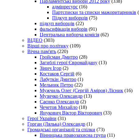
Парламентські вибори 2012 року
(338)
адмінресурс
(16)
Партсписки та списки мажоритарників
(
Підкуп виборців
(75)
підкуп виборців
(22)
фальсифікація виборів
(91)
Центральна виборча комісія
(62)
ВІДЕО
(303)
Вірші про політику
(109)
Вічна пам'ять
(220)
Гройсман Дмитро
(28)
Загиблі герої Євромайдану
(13)
Зінич Ігор
(2)
Костаков Сергій
(6)
Лабуткін Дмитро
(1)
Мельник Петро
(22)
Мужчиль Олег (Сергій Аміров) Лісник
(16)
Музичко Олександр
(13)
Саєнко Олександр
(2)
Чечетов Михайло
(18)
Янукович Віктор Вікторович
(33)
Герої України
(31)
Горган (Лялька) Олександр
(1)
Громадські організації та спілки
(73)
Вінницька правозахисна група
(11)