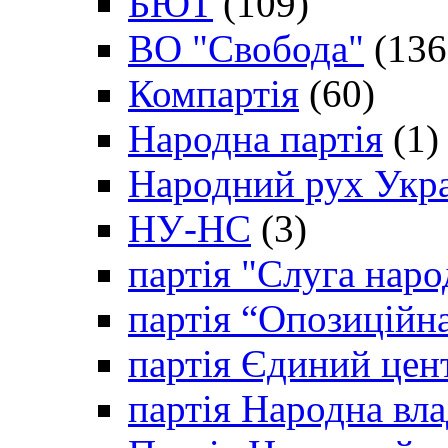
БЮТ
(109)
ВО "Свобода"
(136
Компартія
(60)
Народна партія
(1)
Народний рух Укр
НУ-НС
(3)
партія "Слуга наро
партія “Опозиційн
партія Єдиний цен
партія Народна вла