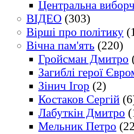
Центральна виборч
ВІДЕО
(303)
Вірші про політику
(
Вічна пам'ять
(220)
Гройсман Дмитро
Загиблі герої Євр
Зінич Ігор
(2)
Костаков Сергій
(6
Лабуткін Дмитро
(
Мельник Петро
(22