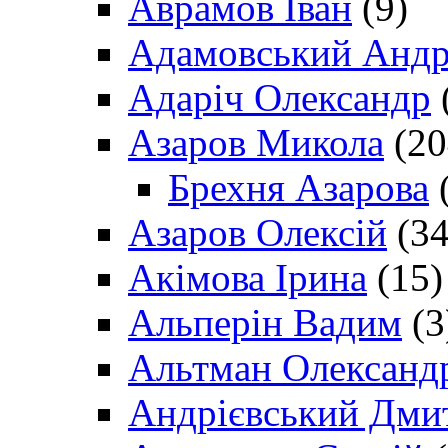
Аврамов Іван
(9)
Адамовський Андр
Адаріч Олександр
Азаров Микола
(20
Брехня Азарова
(
Азаров Олексій
(34
Акімова Ірина
(15)
Альперін Вадим
(3
Альтман Олександ
Андрієвський Дми