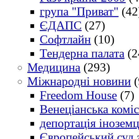
група "Приват"
(42
ЄДАПС
(27)
Софтлайн
(10)
Тендерна палата
(2
Медицина
(293)
Міжнародні новини
(
Freedom House
(7)
Венеціанська коміс
депортація іноземц
Європейський суд 