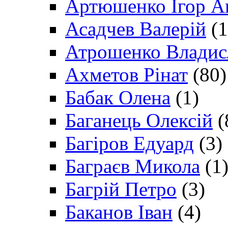
Артюшенко Ігор А
Асадчев Валерій
(1
Атрошенко Владис
Ахметов Рінат
(80)
Бабак Олена
(1)
Баганець Олексій
(
Багіров Едуард
(3)
Баграєв Микола
(1
Багрій Петро
(3)
Баканов Іван
(4)