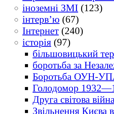
іноземні ЗМІ
(123)
інтерв’ю
(67)
Інтернет
(240)
історія
(97)
більшовицький тер
боротьба за Незал
Боротьба ОУН-УПА
Голодомор 1932—1
Друга світова війн
Звільнення Києва в