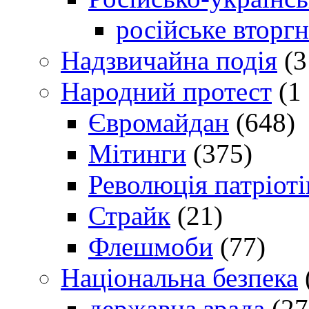
російське вторг
Надзвичайна подія
(3
Народний протест
(1 
Євромайдан
(648)
Мітинги
(375)
Революція патріоті
Страйк
(21)
Флешмоби
(77)
Національна безпека
державна зрада
(27