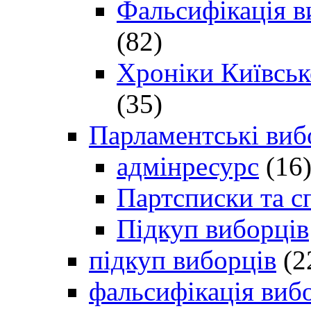
Фальсифікація в
(82)
Хроніки Київсько
(35)
Парламентські виб
адмінресурс
(16
Партсписки та с
Підкуп виборців
підкуп виборців
(2
фальсифікація виб