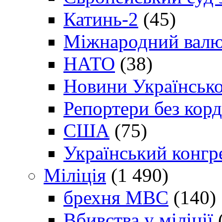
Катинь-2
(45)
Міжнародний валю
НАТО
(38)
Новини Українсько
Репортери без корд
США
(75)
Український конгр
Міліція
(1 490)
брехня МВС
(140)
Вбивства у міліції