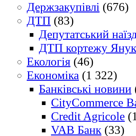
Держзакупівлі
(676)
ДТП
(83)
Депутатський наїз
ДТП кортежу Янук
Екологія
(46)
Економіка
(1 322)
Банківські новини
CityCommerce B
Credit Agricole
(
VAB Банк
(33)