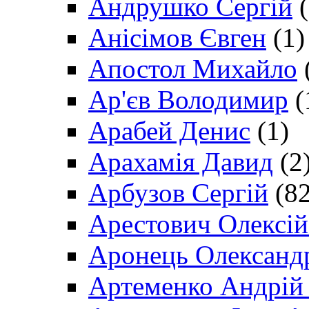
Андрушко Сергій
(
Анісімов Євген
(1)
Апостол Михайло
Ар'єв Володимир
(
Арабей Денис
(1)
Арахамія Давид
(2
Арбузов Сергій
(82
Арестович Олексі
Аронець Олександ
Артеменко Андрій