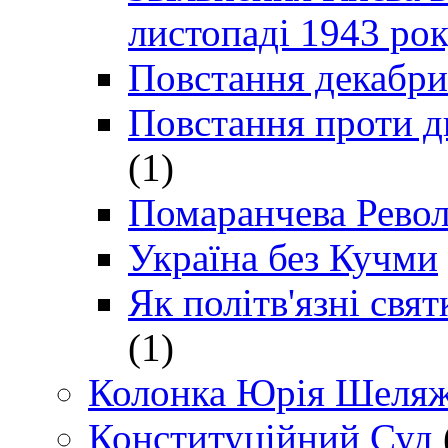
листопаді 1943 ро
Повстання декабри
Повстання проти д
(1)
Помаранчева Рево
Україна без Кучми
Як політв'язні св
(1)
Колонка Юрія Шеляж
Конституційний Суд