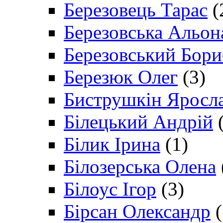
Березовець Тарас
(
Березовська Альон
Березовський Бори
Березюк Олег
(3)
Биструшкін Яросл
Білецький Андрій
(
Білик Ірина
(1)
Білозерська Олена
Білоус Ігор
(3)
Бірсан Олександр
(