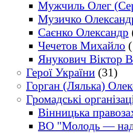
Мужчиль Олег (Сер
Музичко Олександ
Саєнко Олександр
Чечетов Михайло
(
Янукович Віктор В
Герої України
(31)
Горган (Лялька) Оле
Громадські організаці
Вінницька правоза
ВО "Молодь — над