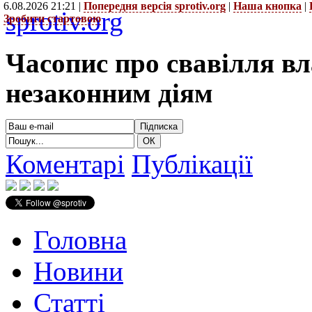
6.08.2026 21:21 |
Попередня версія sprotiv.org
|
Наша кнопка
|
sprotiv.org
Зробити стартовою
Часопис про свавілля в
незаконним діям
Коментарі
Публікації
Головна
Новини
Статті