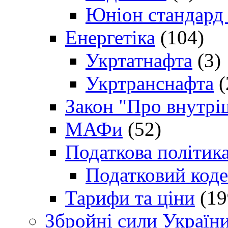
Юніон стандард
Енергетіка
(104)
Укртатнафта
(3)
Укртранснафта
(
Закон "Про внутрі
МАФи
(52)
Податкова політик
Податковий коде
Тарифи та ціни
(19
Збройні сили Україн