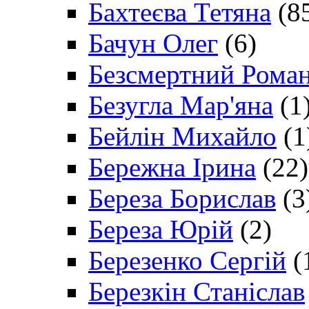
Бахтеєва Тетяна
(8
Бачун Олег
(6)
Безсмертний Рома
Безугла Мар'яна
(1
Бейлін Михайло
(1
Бережна Ірина
(22)
Береза Борислав
(3
Береза Юрій
(2)
Березенко Сергій
(
Березкін Станіслав