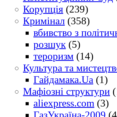
Корупція
(239)
Кримінал
(358)
вбивство з політич
розшук
(5)
тероризм
(14)
Культура та мистецтв
Гайдамака.Ua
(1)
Мафіозні структури
(
aliexpress.com
(3)
ГазУкраїна-2009
(4