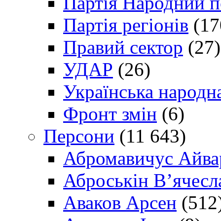
Партія Народний 
Партія регіонів
(17
Правий сектор
(27)
УДАР
(26)
Українська народна
Фронт змін
(6)
Персони
(11 643)
Абромавичус Айва
Аброськін В’ячесл
Аваков Арсен
(512