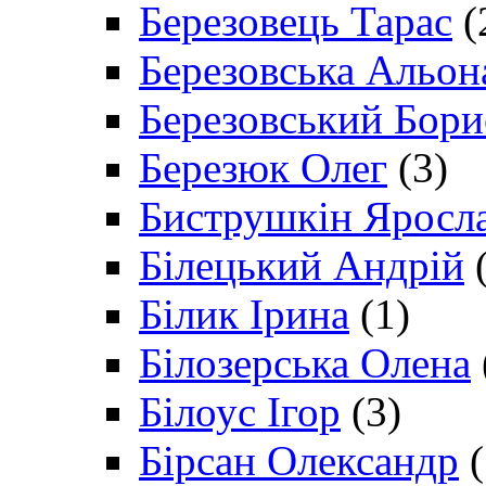
Березовець Тарас
(
Березовська Альон
Березовський Бори
Березюк Олег
(3)
Биструшкін Яросл
Білецький Андрій
(
Білик Ірина
(1)
Білозерська Олена
Білоус Ігор
(3)
Бірсан Олександр
(