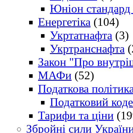
Юніон стандард
Енергетіка
(104)
Укртатнафта
(3)
Укртранснафта
(
Закон "Про внутрі
МАФи
(52)
Податкова політик
Податковий коде
Тарифи та ціни
(19
Збройні сили Україн