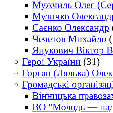
Мужчиль Олег (Сер
Музичко Олександ
Саєнко Олександр
Чечетов Михайло
(
Янукович Віктор В
Герої України
(31)
Горган (Лялька) Оле
Громадські організаці
Вінницька правоза
ВО "Молодь — над