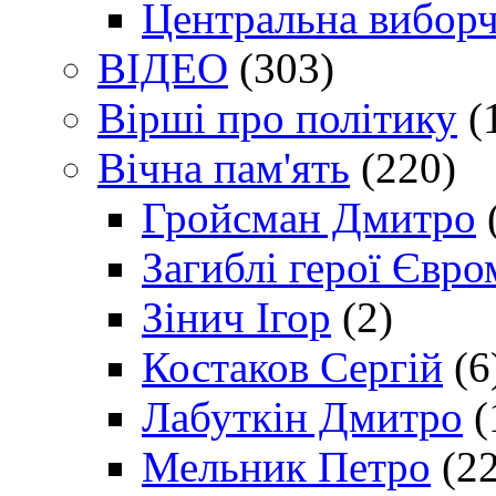
Центральна виборч
ВІДЕО
(303)
Вірші про політику
(
Вічна пам'ять
(220)
Гройсман Дмитро
Загиблі герої Євр
Зінич Ігор
(2)
Костаков Сергій
(6
Лабуткін Дмитро
(
Мельник Петро
(22