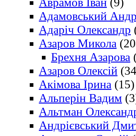
Аврамов Іван
(9)
Адамовський Андр
Адаріч Олександр
Азаров Микола
(20
Брехня Азарова
(
Азаров Олексій
(34
Акімова Ірина
(15)
Альперін Вадим
(3
Альтман Олександ
Андрієвський Дми