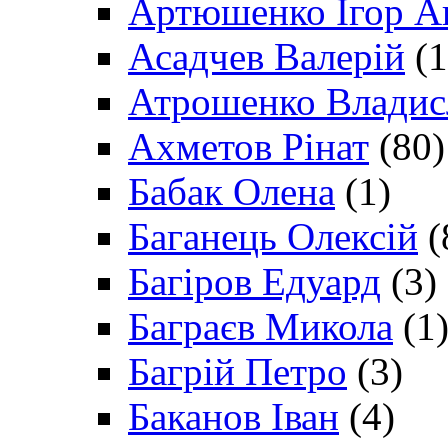
Артюшенко Ігор А
Асадчев Валерій
(1
Атрошенко Владис
Ахметов Рінат
(80)
Бабак Олена
(1)
Баганець Олексій
(
Багіров Едуард
(3)
Баграєв Микола
(1
Багрій Петро
(3)
Баканов Іван
(4)