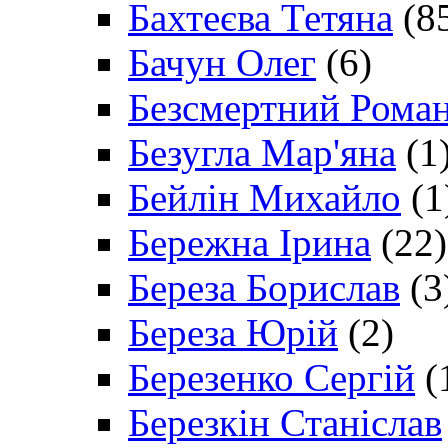
Бахтеєва Тетяна
(8
Бачун Олег
(6)
Безсмертний Рома
Безугла Мар'яна
(1
Бейлін Михайло
(1
Бережна Ірина
(22)
Береза Борислав
(3
Береза Юрій
(2)
Березенко Сергій
(
Березкін Станіслав