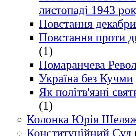
листопаді 1943 ро
Повстання декабри
Повстання проти д
(1)
Помаранчева Рево
Україна без Кучми
Як політв'язні св
(1)
Колонка Юрія Шеляж
Конституційний Суд