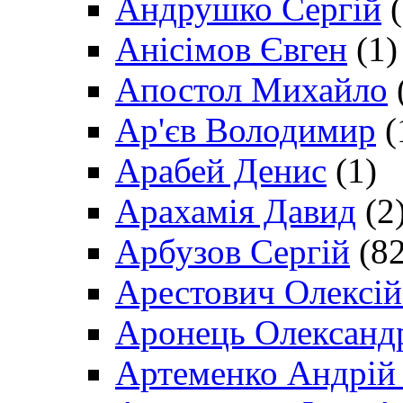
Андрушко Сергій
(
Анісімов Євген
(1)
Апостол Михайло
Ар'єв Володимир
(
Арабей Денис
(1)
Арахамія Давид
(2
Арбузов Сергій
(82
Арестович Олексі
Аронець Олександ
Артеменко Андрій