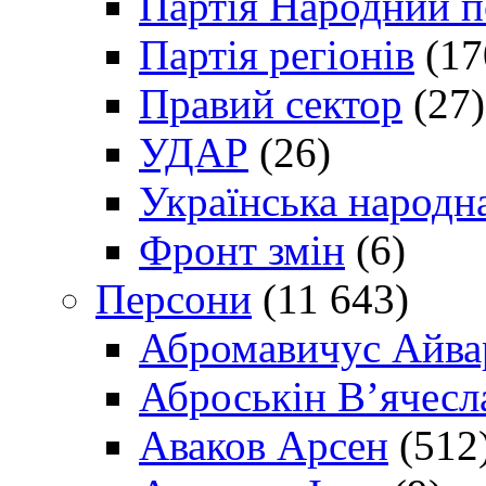
Партія Народний 
Партія регіонів
(17
Правий сектор
(27)
УДАР
(26)
Українська народна
Фронт змін
(6)
Персони
(11 643)
Абромавичус Айва
Аброськін В’ячесл
Аваков Арсен
(512