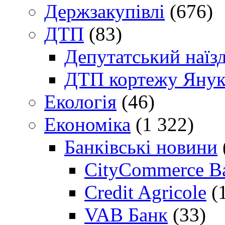
Держзакупівлі
(676)
ДТП
(83)
Депутатський наїз
ДТП кортежу Янук
Екологія
(46)
Економіка
(1 322)
Банківські новини
CityCommerce B
Credit Agricole
(
VAB Банк
(33)