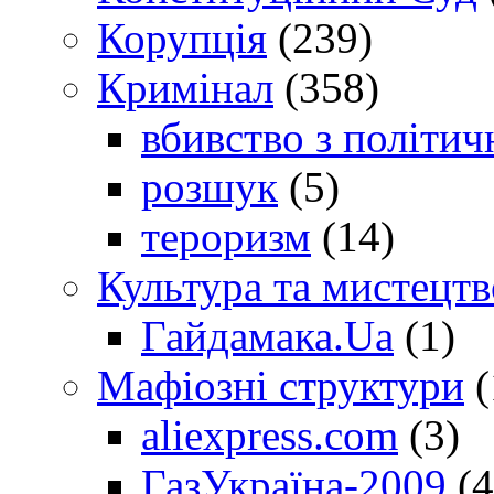
Корупція
(239)
Кримінал
(358)
вбивство з політич
розшук
(5)
тероризм
(14)
Культура та мистецтв
Гайдамака.Ua
(1)
Мафіозні структури
(
aliexpress.com
(3)
ГазУкраїна-2009
(4