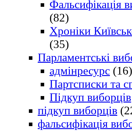
Фальсифікація в
(82)
Хроніки Київсько
(35)
Парламентські виб
адмінресурс
(16
Партсписки та с
Підкуп виборців
підкуп виборців
(2
фальсифікація виб