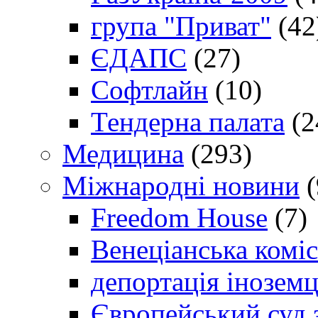
група "Приват"
(42
ЄДАПС
(27)
Софтлайн
(10)
Тендерна палата
(2
Медицина
(293)
Міжнародні новини
(
Freedom House
(7)
Венеціанська коміс
депортація іноземц
Європейський суд 