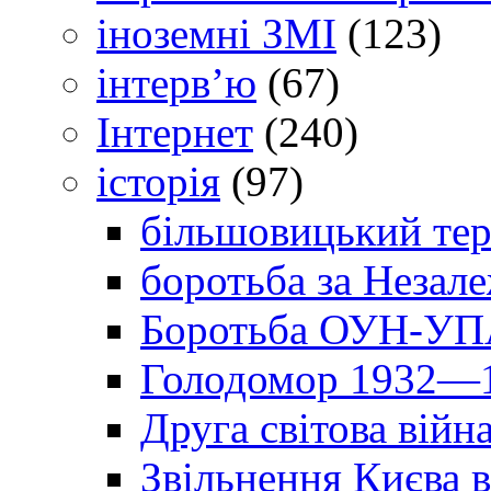
іноземні ЗМІ
(123)
інтерв’ю
(67)
Інтернет
(240)
історія
(97)
більшовицький тер
боротьба за Незал
Боротьба ОУН-УПА
Голодомор 1932—1
Друга світова війн
Звільнення Києва в