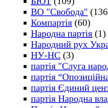
БЮТ
(109)
ВО "Свобода"
(136
Компартія
(60)
Народна партія
(1)
Народний рух Укр
НУ-НС
(3)
партія "Слуга наро
партія “Опозиційн
партія Єдиний цен
партія Народна вла