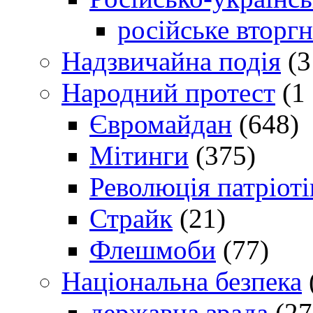
російське вторг
Надзвичайна подія
(3
Народний протест
(1 
Євромайдан
(648)
Мітинги
(375)
Революція патріоті
Страйк
(21)
Флешмоби
(77)
Національна безпека
державна зрада
(27