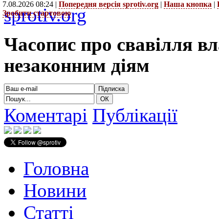
7.08.2026 08:24 |
Попередня версія sprotiv.org
|
Наша кнопка
|
sprotiv.org
Зробити стартовою
Часопис про свавілля в
незаконним діям
Коментарі
Публікації
Головна
Новини
Статті