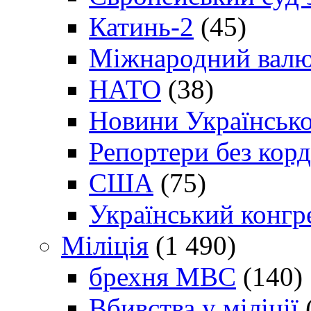
Катинь-2
(45)
Міжнародний валю
НАТО
(38)
Новини Українсько
Репортери без корд
США
(75)
Український конгр
Міліція
(1 490)
брехня МВС
(140)
Вбивства у міліції