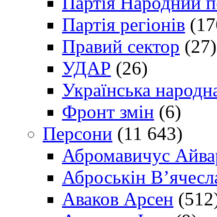
Партія Народний 
Партія регіонів
(17
Правий сектор
(27)
УДАР
(26)
Українська народна
Фронт змін
(6)
Персони
(11 643)
Абромавичус Айва
Аброськін В’ячесл
Аваков Арсен
(512