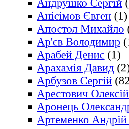
Андрушко Сергій
(
Анісімов Євген
(1)
Апостол Михайло
Ар'єв Володимир
(
Арабей Денис
(1)
Арахамія Давид
(2
Арбузов Сергій
(82
Арестович Олексі
Аронець Олександ
Артеменко Андрій