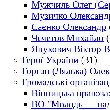
Мужчиль Олег (Сер
Музичко Олександ
Саєнко Олександр
Чечетов Михайло
(
Янукович Віктор В
Герої України
(31)
Горган (Лялька) Оле
Громадські організаці
Вінницька правоза
ВО "Молодь — над