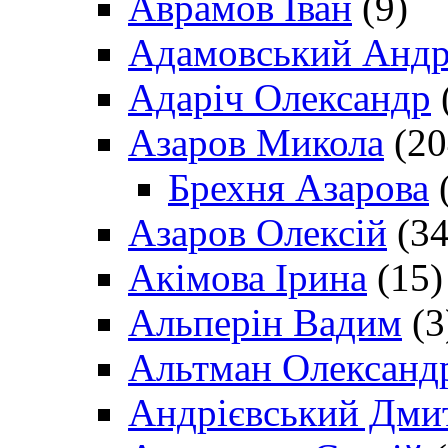
Аврамов Іван
(9)
Адамовський Андр
Адаріч Олександр
Азаров Микола
(20
Брехня Азарова
(
Азаров Олексій
(34
Акімова Ірина
(15)
Альперін Вадим
(3
Альтман Олександ
Андрієвський Дми