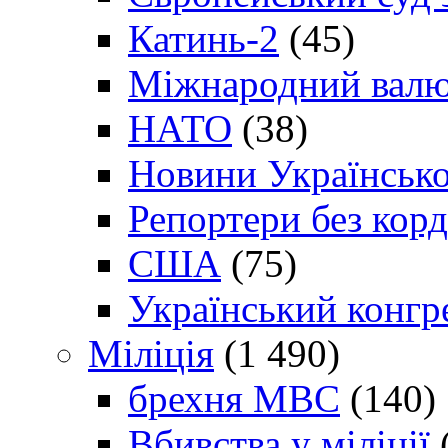
Катинь-2
(45)
Міжнародний валю
НАТО
(38)
Новини Українсько
Репортери без корд
США
(75)
Український конгр
Міліція
(1 490)
брехня МВС
(140)
Вбивства у міліції