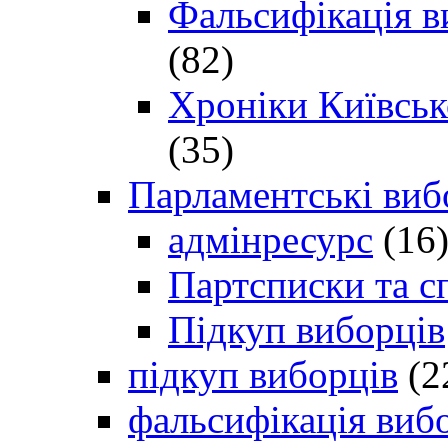
Фальсифікація в
(82)
Хроніки Київсько
(35)
Парламентські виб
адмінресурс
(16
Партсписки та с
Підкуп виборців
підкуп виборців
(2
фальсифікація виб