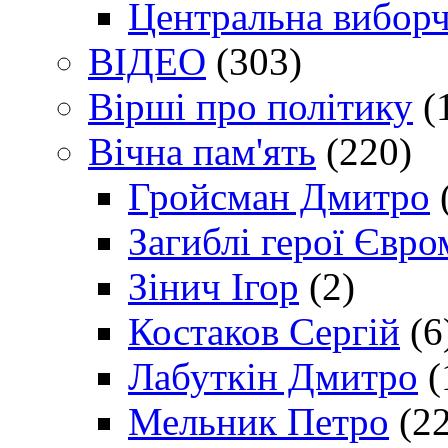
Центральна виборч
ВІДЕО
(303)
Вірші про політику
(
Вічна пам'ять
(220)
Гройсман Дмитро
Загиблі герої Євр
Зінич Ігор
(2)
Костаков Сергій
(6
Лабуткін Дмитро
(
Мельник Петро
(22