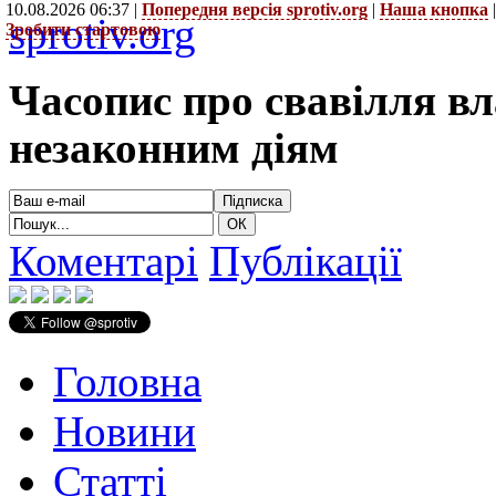
10.08.2026 06:37 |
Попередня версія sprotiv.org
|
Наша кнопка
sprotiv.org
Зробити стартовою
Часопис про свавілля в
незаконним діям
Коментарі
Публікації
Головна
Новини
Статті