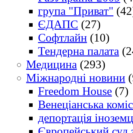
група "Приват"
(42
ЄДАПС
(27)
Софтлайн
(10)
Тендерна палата
(2
Медицина
(293)
Міжнародні новини
(
Freedom House
(7)
Венеціанська коміс
депортація іноземц
Європейський суд 