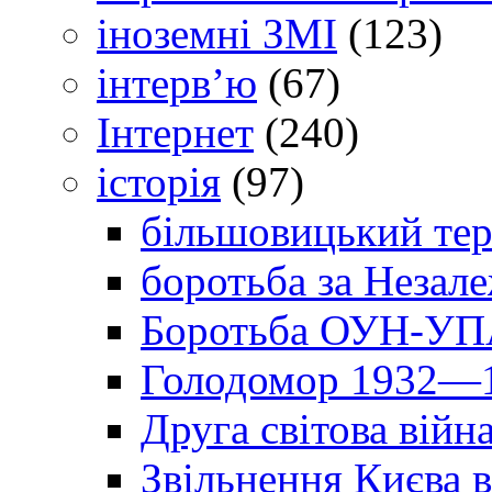
іноземні ЗМІ
(123)
інтерв’ю
(67)
Інтернет
(240)
історія
(97)
більшовицький тер
боротьба за Незал
Боротьба ОУН-УПА
Голодомор 1932—1
Друга світова війн
Звільнення Києва в