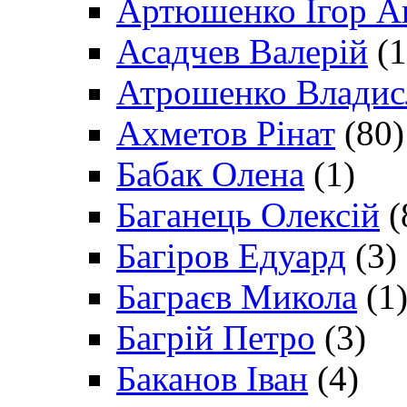
Артюшенко Ігор А
Асадчев Валерій
(1
Атрошенко Владис
Ахметов Рінат
(80)
Бабак Олена
(1)
Баганець Олексій
(
Багіров Едуард
(3)
Баграєв Микола
(1
Багрій Петро
(3)
Баканов Іван
(4)