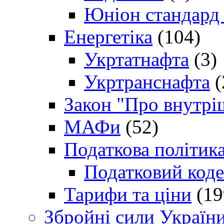
Юніон стандард
Енергетіка
(104)
Укртатнафта
(3)
Укртранснафта
(
Закон "Про внутрі
МАФи
(52)
Податкова політик
Податковий коде
Тарифи та ціни
(19
Збройні сили Україн