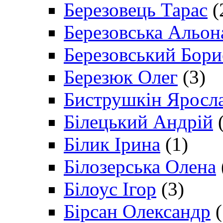
Березовець Тарас
(
Березовська Альон
Березовський Бори
Березюк Олег
(3)
Биструшкін Яросл
Білецький Андрій
(
Білик Ірина
(1)
Білозерська Олена
Білоус Ігор
(3)
Бірсан Олександр
(