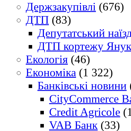
Держзакупівлі
(676)
ДТП
(83)
Депутатський наїз
ДТП кортежу Янук
Екологія
(46)
Економіка
(1 322)
Банківські новини
CityCommerce B
Credit Agricole
(
VAB Банк
(33)