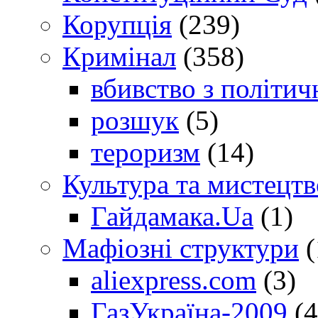
Корупція
(239)
Кримінал
(358)
вбивство з політич
розшук
(5)
тероризм
(14)
Культура та мистецтв
Гайдамака.Ua
(1)
Мафіозні структури
(
aliexpress.com
(3)
ГазУкраїна-2009
(4