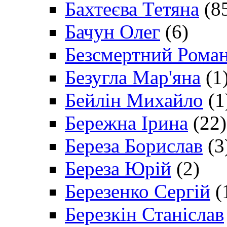
Бахтеєва Тетяна
(8
Бачун Олег
(6)
Безсмертний Рома
Безугла Мар'яна
(1
Бейлін Михайло
(1
Бережна Ірина
(22)
Береза Борислав
(3
Береза Юрій
(2)
Березенко Сергій
(
Березкін Станіслав