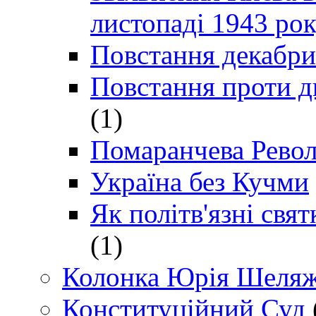
листопаді 1943 ро
Повстання декабри
Повстання проти д
(1)
Помаранчева Рево
Україна без Кучми
Як політв'язні св
(1)
Колонка Юрія Шеляж
Конституційний Суд