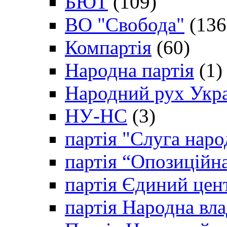
БЮТ
(109)
ВО "Свобода"
(136
Компартія
(60)
Народна партія
(1)
Народний рух Укр
НУ-НС
(3)
партія "Слуга наро
партія “Опозиційн
партія Єдиний цен
партія Народна вла