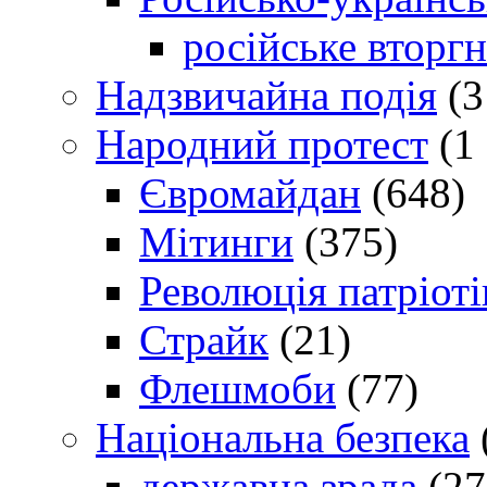
російське вторг
Надзвичайна подія
(3
Народний протест
(1 
Євромайдан
(648)
Мітинги
(375)
Революція патріоті
Страйк
(21)
Флешмоби
(77)
Національна безпека
державна зрада
(27