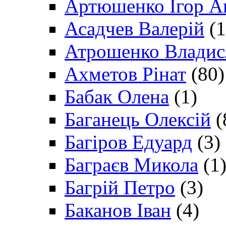
Артюшенко Ігор А
Асадчев Валерій
(1
Атрошенко Владис
Ахметов Рінат
(80)
Бабак Олена
(1)
Баганець Олексій
(
Багіров Едуард
(3)
Баграєв Микола
(1
Багрій Петро
(3)
Баканов Іван
(4)