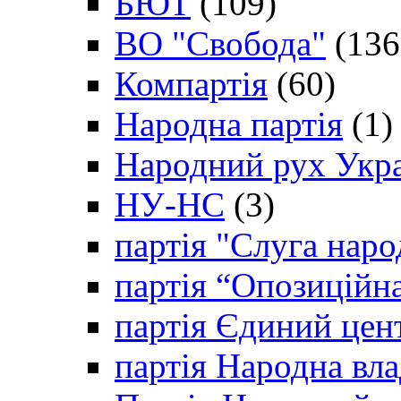
БЮТ
(109)
ВО "Свобода"
(136
Компартія
(60)
Народна партія
(1)
Народний рух Укр
НУ-НС
(3)
партія "Слуга наро
партія “Опозиційн
партія Єдиний цен
партія Народна вла