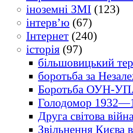
іноземні ЗМІ
(123)
інтерв’ю
(67)
Інтернет
(240)
історія
(97)
більшовицький тер
боротьба за Незал
Боротьба ОУН-УПА
Голодомор 1932—1
Друга світова війн
Звільнення Києва в