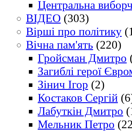
Центральна виборч
ВІДЕО
(303)
Вірші про політику
(
Вічна пам'ять
(220)
Гройсман Дмитро
Загиблі герої Євр
Зінич Ігор
(2)
Костаков Сергій
(6
Лабуткін Дмитро
(
Мельник Петро
(22