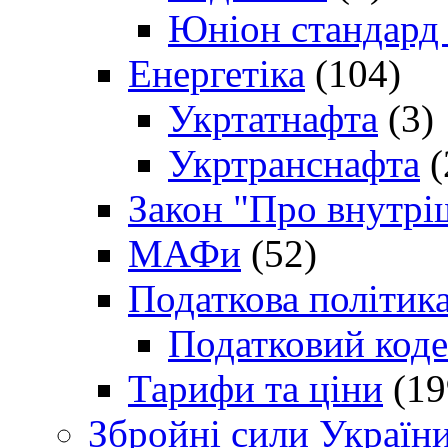
Юніон стандард
Енергетіка
(104)
Укртатнафта
(3)
Укртранснафта
(
Закон "Про внутрі
МАФи
(52)
Податкова політик
Податковий коде
Тарифи та ціни
(19
Збройні сили Україн