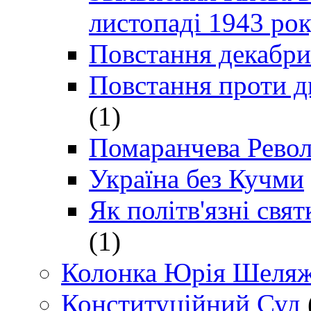
листопаді 1943 ро
Повстання декабри
Повстання проти д
(1)
Помаранчева Рево
Україна без Кучми
Як політв'язні св
(1)
Колонка Юрія Шеляж
Конституційний Суд