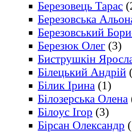
Березовець Тарас
(
Березовська Альон
Березовський Бори
Березюк Олег
(3)
Биструшкін Яросл
Білецький Андрій
(
Білик Ірина
(1)
Білозерська Олена
Білоус Ігор
(3)
Бірсан Олександр
(