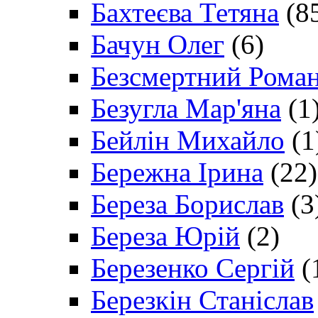
Бахтеєва Тетяна
(8
Бачун Олег
(6)
Безсмертний Рома
Безугла Мар'яна
(1
Бейлін Михайло
(1
Бережна Ірина
(22)
Береза Борислав
(3
Береза Юрій
(2)
Березенко Сергій
(
Березкін Станіслав