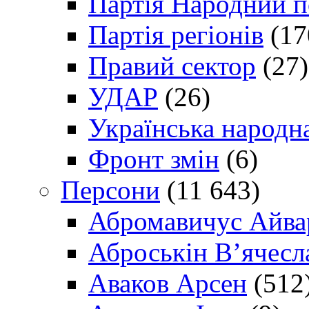
Партія Народний 
Партія регіонів
(17
Правий сектор
(27)
УДАР
(26)
Українська народна
Фронт змін
(6)
Персони
(11 643)
Абромавичус Айва
Аброськін В’ячесл
Аваков Арсен
(512