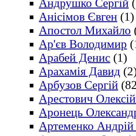
Андрушко Сергій
(
Анісімов Євген
(1)
Апостол Михайло
Ар'єв Володимир
(
Арабей Денис
(1)
Арахамія Давид
(2
Арбузов Сергій
(82
Арестович Олексі
Аронець Олександ
Артеменко Андрій