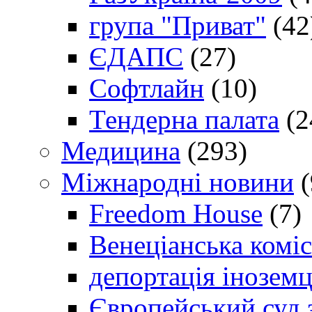
група "Приват"
(42
ЄДАПС
(27)
Софтлайн
(10)
Тендерна палата
(2
Медицина
(293)
Міжнародні новини
(
Freedom House
(7)
Венеціанська коміс
депортація іноземц
Європейський суд 