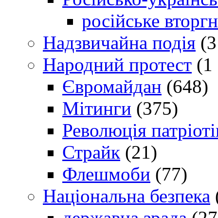
російське вторг
Надзвичайна подія
(3
Народний протест
(1 
Євромайдан
(648)
Мітинги
(375)
Революція патріоті
Страйк
(21)
Флешмоби
(77)
Національна безпека
державна зрада
(27