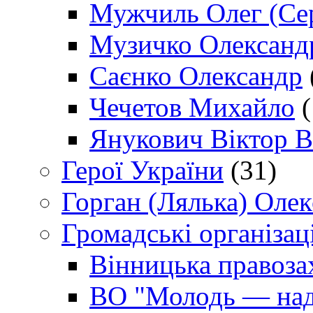
Мужчиль Олег (Сер
Музичко Олександ
Саєнко Олександр
Чечетов Михайло
(
Янукович Віктор В
Герої України
(31)
Горган (Лялька) Оле
Громадські організаці
Вінницька правоза
ВО "Молодь — над