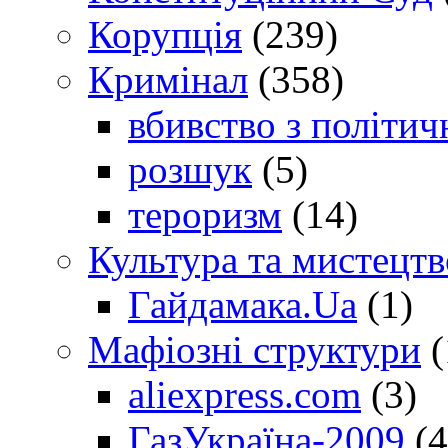
Корупція
(239)
Кримінал
(358)
вбивство з політич
розшук
(5)
тероризм
(14)
Культура та мистецтв
Гайдамака.Ua
(1)
Мафіозні структури
(
aliexpress.com
(3)
ГазУкраїна-2009
(4