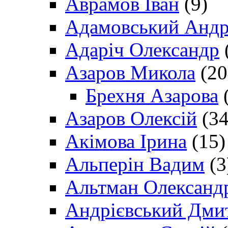
Аврамов Іван
(9)
Адамовський Андр
Адаріч Олександр
Азаров Микола
(20
Брехня Азарова
(
Азаров Олексій
(34
Акімова Ірина
(15)
Альперін Вадим
(3
Альтман Олександ
Андрієвський Дми