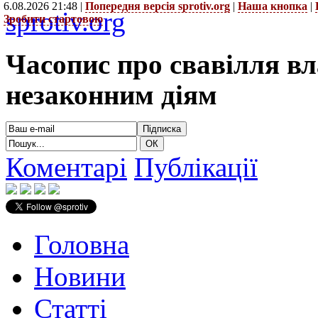
6.08.2026 21:48 |
Попередня версія sprotiv.org
|
Наша кнопка
|
sprotiv.org
Зробити стартовою
Часопис про свавілля в
незаконним діям
Коментарі
Публікації
Головна
Новини
Статті