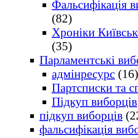
Фальсифікація в
(82)
Хроніки Київсько
(35)
Парламентські виб
адмінресурс
(16
Партсписки та с
Підкуп виборців
підкуп виборців
(2
фальсифікація виб