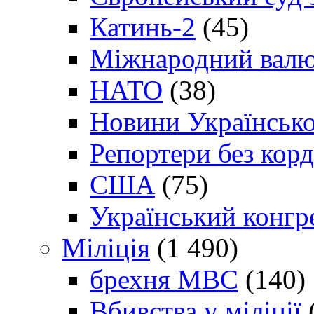
Катинь-2
(45)
Міжнародний валю
НАТО
(38)
Новини Українсько
Репортери без корд
США
(75)
Український конгр
Міліція
(1 490)
брехня МВС
(140)
Вбивства у міліції