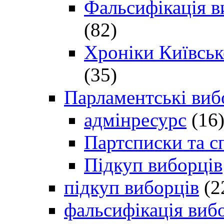
Фальсифікація в
(82)
Хроніки Київсько
(35)
Парламентські виб
адмінресурс
(16
Партсписки та с
Підкуп виборців
підкуп виборців
(2
фальсифікація виб