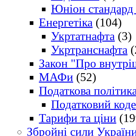
Юніон стандард
Енергетіка
(104)
Укртатнафта
(3)
Укртранснафта
(
Закон "Про внутрі
МАФи
(52)
Податкова політик
Податковий коде
Тарифи та ціни
(19
Збройні сили Україн