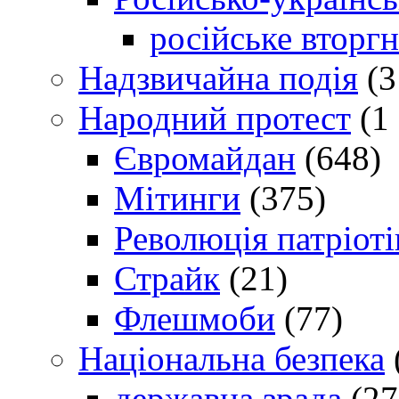
російське вторг
Надзвичайна подія
(3
Народний протест
(1 
Євромайдан
(648)
Мітинги
(375)
Революція патріоті
Страйк
(21)
Флешмоби
(77)
Національна безпека
державна зрада
(27