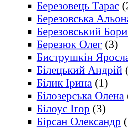
Березовець Тарас
(
Березовська Альон
Березовський Бори
Березюк Олег
(3)
Биструшкін Яросл
Білецький Андрій
(
Білик Ірина
(1)
Білозерська Олена
Білоус Ігор
(3)
Бірсан Олександр
(