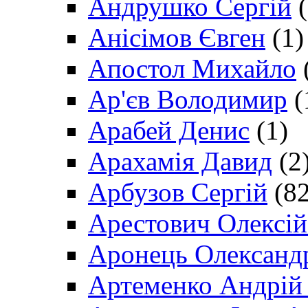
Андрушко Сергій
(
Анісімов Євген
(1)
Апостол Михайло
Ар'єв Володимир
(
Арабей Денис
(1)
Арахамія Давид
(2
Арбузов Сергій
(82
Арестович Олексі
Аронець Олександ
Артеменко Андрій