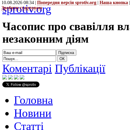
10.08.2026 08:34 |
Попередня версія sprotiv.org
|
Наша кнопка
sprotiv.org
Зробити стартовою
Часопис про свавілля в
незаконним діям
Коментарі
Публікації
Головна
Новини
Статті