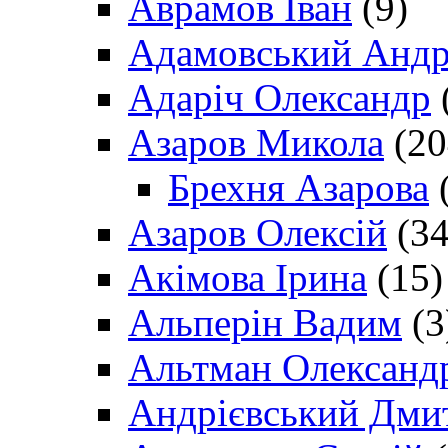
Аврамов Іван
(9)
Адамовський Андр
Адаріч Олександр
Азаров Микола
(20
Брехня Азарова
(
Азаров Олексій
(34
Акімова Ірина
(15)
Альперін Вадим
(3
Альтман Олександ
Андрієвський Дми