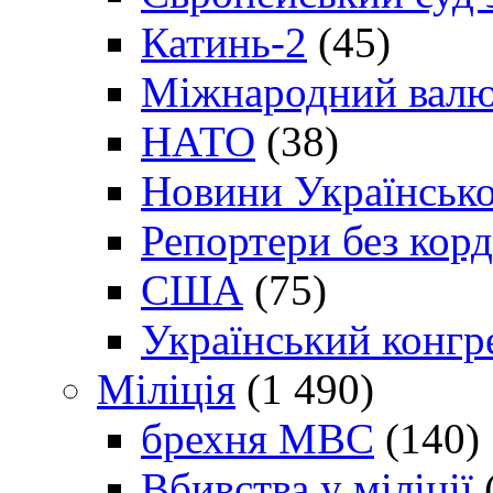
Катинь-2
(45)
Міжнародний валю
НАТО
(38)
Новини Українсько
Репортери без корд
США
(75)
Український конгр
Міліція
(1 490)
брехня МВС
(140)
Вбивства у міліції