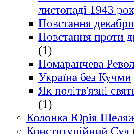
листопаді 1943 ро
Повстання декабри
Повстання проти д
(1)
Помаранчева Рево
Україна без Кучми
Як політв'язні св
(1)
Колонка Юрія Шеляж
Конституційний Суд