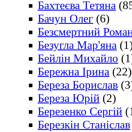
Бахтеєва Тетяна
(8
Бачун Олег
(6)
Безсмертний Рома
Безугла Мар'яна
(1
Бейлін Михайло
(1
Бережна Ірина
(22)
Береза Борислав
(3
Береза Юрій
(2)
Березенко Сергій
(
Березкін Станіслав