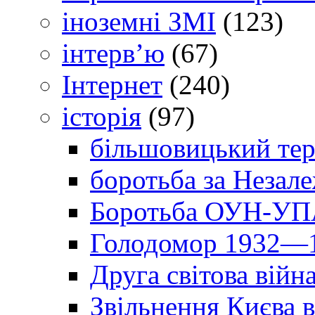
іноземні ЗМІ
(123)
інтерв’ю
(67)
Інтернет
(240)
історія
(97)
більшовицький тер
боротьба за Незал
Боротьба ОУН-УПА
Голодомор 1932—1
Друга світова війн
Звільнення Києва в