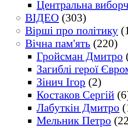
Центральна виборч
ВІДЕО
(303)
Вірші про політику
(
Вічна пам'ять
(220)
Гройсман Дмитро
Загиблі герої Євр
Зінич Ігор
(2)
Костаков Сергій
(6
Лабуткін Дмитро
(
Мельник Петро
(22