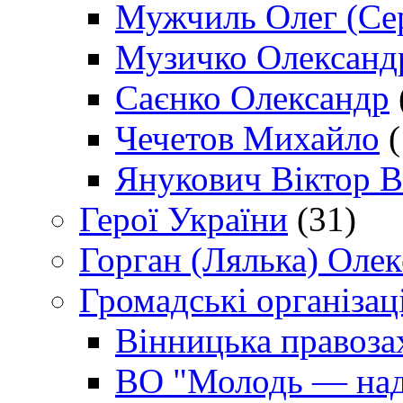
Мужчиль Олег (Сер
Музичко Олександ
Саєнко Олександр
Чечетов Михайло
(
Янукович Віктор В
Герої України
(31)
Горган (Лялька) Оле
Громадські організаці
Вінницька правоза
ВО "Молодь — над