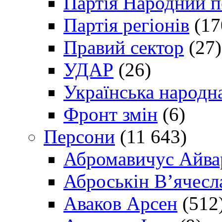
Партія Народний 
Партія регіонів
(17
Правий сектор
(27)
УДАР
(26)
Українська народна
Фронт змін
(6)
Персони
(11 643)
Абромавичус Айва
Аброськін В’ячесл
Аваков Арсен
(512