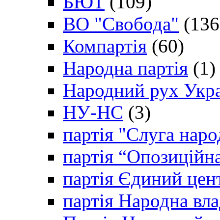
БЮТ
(109)
ВО "Свобода"
(136
Компартія
(60)
Народна партія
(1)
Народний рух Укр
НУ-НС
(3)
партія "Слуга наро
партія “Опозиційн
партія Єдиний цен
партія Народна вла