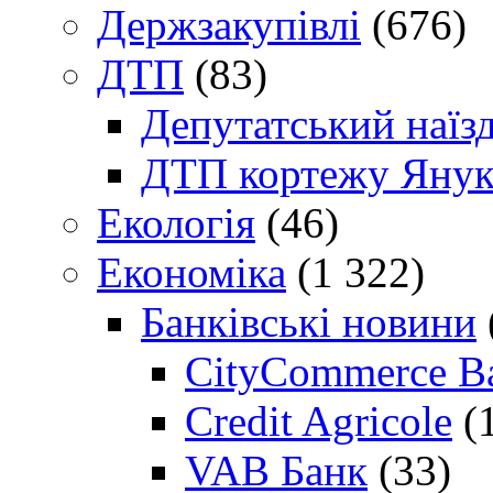
Держзакупівлі
(676)
ДТП
(83)
Депутатський наїз
ДТП кортежу Янук
Екологія
(46)
Економіка
(1 322)
Банківські новини
CityCommerce B
Credit Agricole
(
VAB Банк
(33)