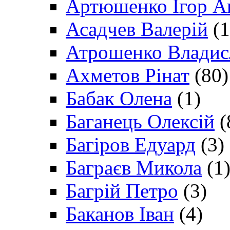
Артюшенко Ігор А
Асадчев Валерій
(1
Атрошенко Владис
Ахметов Рінат
(80)
Бабак Олена
(1)
Баганець Олексій
(
Багіров Едуард
(3)
Баграєв Микола
(1
Багрій Петро
(3)
Баканов Іван
(4)