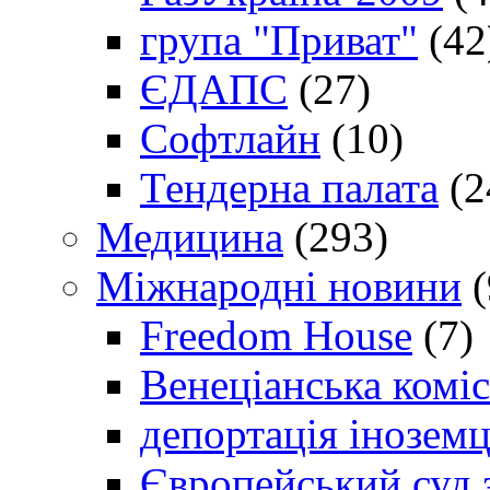
група "Приват"
(42
ЄДАПС
(27)
Софтлайн
(10)
Тендерна палата
(2
Медицина
(293)
Міжнародні новини
(
Freedom House
(7)
Венеціанська коміс
депортація іноземц
Європейський суд 