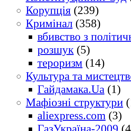
Корупція
(239)
Кримінал
(358)
вбивство з політич
розшук
(5)
тероризм
(14)
Культура та мистецтв
Гайдамака.Ua
(1)
Мафіозні структури
(
aliexpress.com
(3)
ГазУкраїна-2009
(4