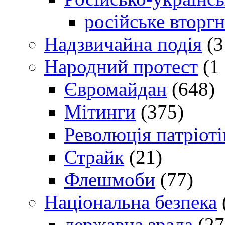
російське вторг
Надзвичайна подія
(3
Народний протест
(1 
Євромайдан
(648)
Мітинги
(375)
Революція патріоті
Страйк
(21)
Флешмоби
(77)
Національна безпека
державна зрада
(27