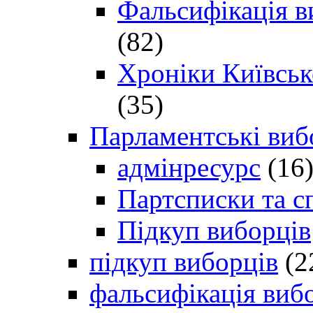
Фальсифікація в
(82)
Хроніки Київсько
(35)
Парламентські виб
адмінресурс
(16
Партсписки та с
Підкуп виборців
підкуп виборців
(2
фальсифікація виб