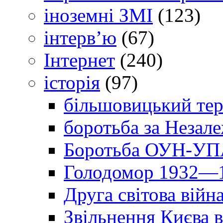
іноземні ЗМІ
(123)
інтерв’ю
(67)
Інтернет
(240)
історія
(97)
більшовицький тер
боротьба за Незал
Боротьба ОУН-УПА
Голодомор 1932—1
Друга світова війн
Звільнення Києва в