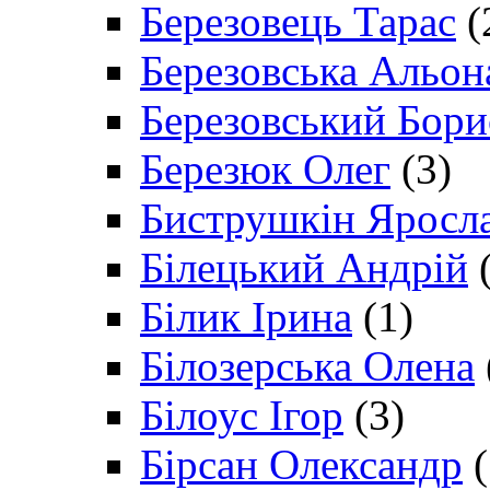
Березовець Тарас
(
Березовська Альон
Березовський Бори
Березюк Олег
(3)
Биструшкін Яросл
Білецький Андрій
(
Білик Ірина
(1)
Білозерська Олена
Білоус Ігор
(3)
Бірсан Олександр
(