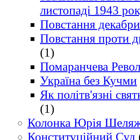
листопаді 1943 ро
Повстання декабри
Повстання проти д
(1)
Помаранчева Рево
Україна без Кучми
Як політв'язні св
(1)
Колонка Юрія Шеляж
Конституційний Суд