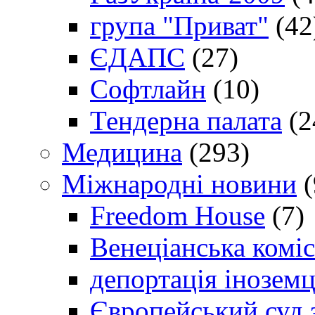
група "Приват"
(42
ЄДАПС
(27)
Софтлайн
(10)
Тендерна палата
(2
Медицина
(293)
Міжнародні новини
(
Freedom House
(7)
Венеціанська коміс
депортація іноземц
Європейський суд 