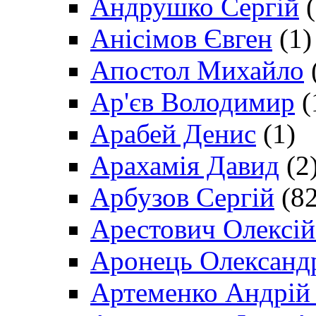
Андрушко Сергій
(
Анісімов Євген
(1)
Апостол Михайло
Ар'єв Володимир
(
Арабей Денис
(1)
Арахамія Давид
(2
Арбузов Сергій
(82
Арестович Олексі
Аронець Олександ
Артеменко Андрій