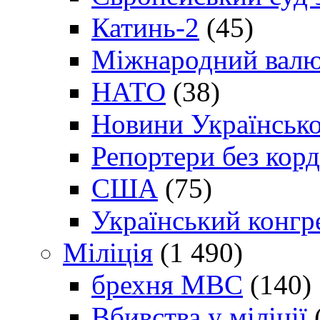
Катинь-2
(45)
Міжнародний валю
НАТО
(38)
Новини Українсько
Репортери без корд
США
(75)
Український конгр
Міліція
(1 490)
брехня МВС
(140)
Вбивства у міліції