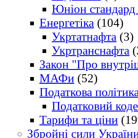
Юніон стандард
Енергетіка
(104)
Укртатнафта
(3)
Укртранснафта
(
Закон "Про внутрі
МАФи
(52)
Податкова політик
Податковий коде
Тарифи та ціни
(19
Збройні сили Україн