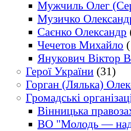
Мужчиль Олег (Сер
Музичко Олександ
Саєнко Олександр
Чечетов Михайло
(
Янукович Віктор В
Герої України
(31)
Горган (Лялька) Оле
Громадські організаці
Вінницька правоза
ВО "Молодь — над