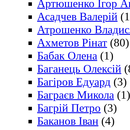
Артюшенко Ігор А
Асадчев Валерій
(1
Атрошенко Владис
Ахметов Рінат
(80)
Бабак Олена
(1)
Баганець Олексій
(
Багіров Едуард
(3)
Баграєв Микола
(1
Багрій Петро
(3)
Баканов Іван
(4)