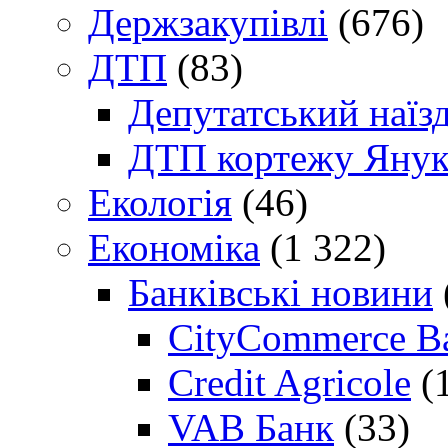
Держзакупівлі
(676)
ДТП
(83)
Депутатський наїз
ДТП кортежу Янук
Екологія
(46)
Економіка
(1 322)
Банківські новини
CityCommerce B
Credit Agricole
(
VAB Банк
(33)