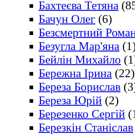
Бахтеєва Тетяна
(8
Бачун Олег
(6)
Безсмертний Рома
Безугла Мар'яна
(1
Бейлін Михайло
(1
Бережна Ірина
(22)
Береза Борислав
(3
Береза Юрій
(2)
Березенко Сергій
(
Березкін Станіслав