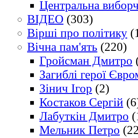
Центральна виборч
ВІДЕО
(303)
Вірші про політику
(
Вічна пам'ять
(220)
Гройсман Дмитро
Загиблі герої Євр
Зінич Ігор
(2)
Костаков Сергій
(6
Лабуткін Дмитро
(
Мельник Петро
(22