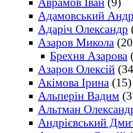
Аврамов Іван
(9)
Адамовський Андр
Адаріч Олександр
Азаров Микола
(20
Брехня Азарова
(
Азаров Олексій
(34
Акімова Ірина
(15)
Альперін Вадим
(3
Альтман Олександ
Андрієвський Дми