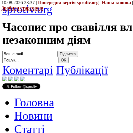
10.08.2026 23:37 |
Попередня версія sprotiv.org
|
Наша кнопка
sprotiv.org
Зробити стартовою
Часопис про свавілля в
незаконним діям
Коментарі
Публікації
Головна
Новини
Статті