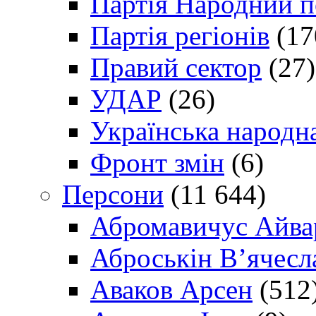
Партія Народний 
Партія регіонів
(17
Правий сектор
(27)
УДАР
(26)
Українська народна
Фронт змін
(6)
Персони
(11 644)
Абромавичус Айва
Аброськін В’ячесл
Аваков Арсен
(512