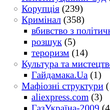
Корупція
(239)
Кримінал
(358)
вбивство з політич
розшук
(5)
тероризм
(14)
Культура та мистецтв
Гайдамака.Ua
(1)
Мафіозні структури
(
aliexpress.com
(3)
ГазУкраїна-2009
(4