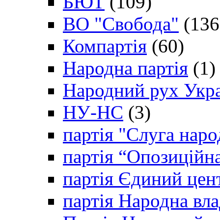
БЮТ
(109)
ВО "Свобода"
(136
Компартія
(60)
Народна партія
(1)
Народний рух Укр
НУ-НС
(3)
партія "Слуга наро
партія “Опозиційн
партія Єдиний цен
партія Народна вла