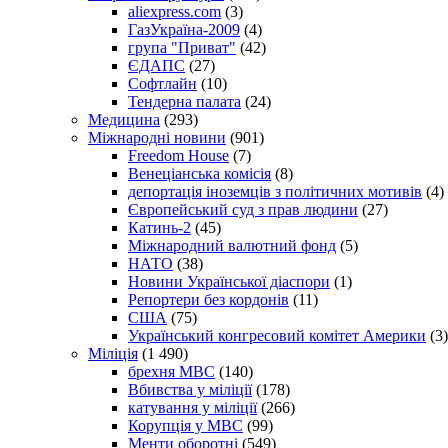
aliexpress.com
(3)
ГазУкраїна-2009
(4)
група "Приват"
(42)
ЄДАПС
(27)
Софтлайн
(10)
Тендерна палата
(24)
Медицина
(293)
Міжнародні новини
(901)
Freedom House
(7)
Венеціанська комісія
(8)
депортація іноземців з політичних мотивів
(4)
Європейський суд з прав людини
(27)
Катинь-2
(45)
Міжнародний валютний фонд
(5)
НАТО
(38)
Новини Української діаспори
(1)
Репортери без кордонів
(11)
США
(75)
Український конгресовий комітет Америки
(3)
Міліція
(1 490)
брехня МВС
(140)
Вбивства у міліції
(178)
катування у міліції
(266)
Корупція у МВС
(99)
Менти оборотні
(549)