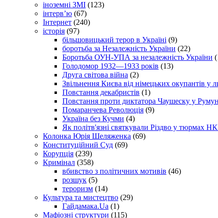
іноземні ЗМІ
(123)
інтерв’ю
(67)
Інтернет
(240)
історія
(97)
більшовицький терор в Україні
(9)
боротьба за Незалежність України
(22)
Боротьба ОУН-УПА за незалежність України
(
Голодомор 1932—1933 років
(13)
Друга світова війна
(2)
Звільнення Києва від німецьких окупантів у л
Повстання декабристів
(1)
Повстання проти диктатора Чаушеску у Румун
Помаранчева Революція
(9)
Україна без Кучми
(4)
Як політв'язні святкували Різдво у тюрмах Н
Колонка Юрія Шеляженка
(69)
Конституційний Суд
(69)
Корупція
(239)
Кримінал
(358)
вбивство з політичних мотивів
(46)
розшук
(5)
тероризм
(14)
Культура та мистецтво
(29)
Гайдамака.Ua
(1)
Мафіозні структури
(115)