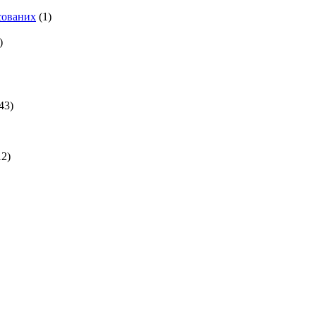
есованих
(1)
)
43)
2)