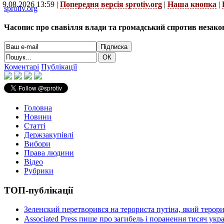
9.08.2026 13:59 |
Попередня версія sprotiv.org
|
Наша кнопка
|
sprotiv.org
Часопис про свавілля влади та громадський спротив незако
Коментарі
Публікації
Головна
Новини
Статті
Держзакупівлі
Вибори
Права людини
Відео
Рубрики
ТОП-публікації
Зеленский перетворився на терориста путіна, який терор
Associated Press пише про загибель і поранення тисяч ук