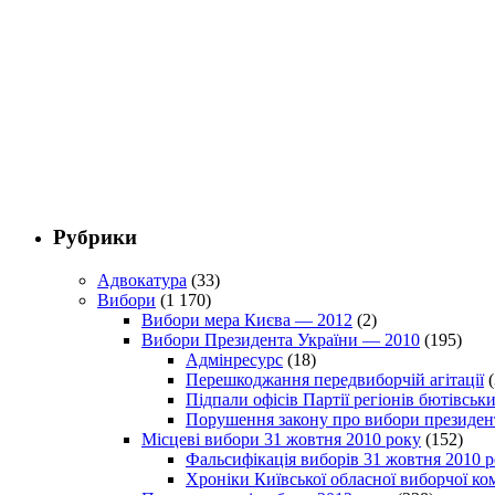
Рубрики
Адвокатура
(33)
Вибори
(1 170)
Вибори мера Києва — 2012
(2)
Вибори Президента України — 2010
(195)
Адмінресурс
(18)
Перешкоджання передвиборчій агітації
(
Підпали офісів Партії регіонів бютівсь
Порушення закону про вибори президен
Місцеві вибори 31 жовтня 2010 року
(152)
Фальсифікація виборів 31 жовтня 2010 
Хроніки Київської обласної виборчої ком