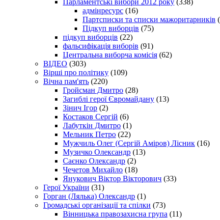
Парламентські вибори 2012 року
(338)
адмінресурс
(16)
Партсписки та списки мажоритарників
(
Підкуп виборців
(75)
підкуп виборців
(22)
фальсифікація виборів
(91)
Центральна виборча комісія
(62)
ВІДЕО
(303)
Вірші про політику
(109)
Вічна пам'ять
(220)
Гройсман Дмитро
(28)
Загиблі герої Євромайдану
(13)
Зінич Ігор
(2)
Костаков Сергій
(6)
Лабуткін Дмитро
(1)
Мельник Петро
(22)
Мужчиль Олег (Сергій Аміров) Лісник
(16)
Музичко Олександр
(13)
Саєнко Олександр
(2)
Чечетов Михайло
(18)
Янукович Віктор Вікторович
(33)
Герої України
(31)
Горган (Лялька) Олександр
(1)
Громадські організації та спілки
(73)
Вінницька правозахисна група
(11)