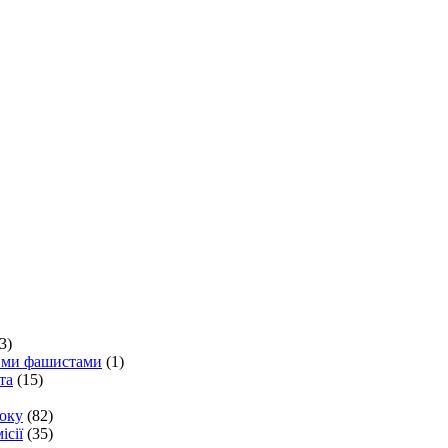
3)
кими фашистами
(1)
та
(15)
року
(82)
ісії
(35)