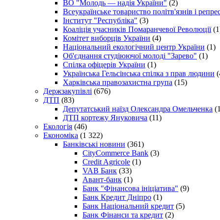
ВО "Молодь — надія України"
(2)
Всеукраїнське товариство політв'язнів і репр
Інститут "Республіка"
(3)
Коаліція учасників Помаранчевої Революції
(1
Комітет виборців України
(4)
Національний екологічний центр України
(1)
Об'єднання студіюючої молоді "Зарево"
(1)
Спілка офіцерів України
(1)
Українська Гельсінська спілка з прав людини
(
Харківська правозахистна група
(15)
Держзакупівлі
(676)
ДТП
(83)
Депутатський наїзд Олександра Омельченка
(1
ДТП кортежу Януковича
(11)
Екологія
(46)
Економіка
(1 322)
Банківські новини
(361)
CityCommerce Bank
(3)
Credit Agricole
(1)
VAB Банк
(33)
Авант-банк
(1)
Банк "Фінансова ініціатива"
(9)
Банк Кредит Дніпро
(1)
Банк Національний кредит
(5)
Банк Фінанси та кредит
(2)