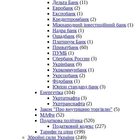
Дельта Банк
(11)
Евробанк
(2)
Експобанк
(1)
Кредитпромбанк
(2)
Міжнародний інвестиційний банк
(1)
Надра банк
(1)
Ощадбанк
(6)
Платинум Банк
(1)
Приватбанк
(60)
ПУМБ
(1)
Сбербанк России
(3)
Укрінбанк
(9)
Укркоммунбанк
(1)
Укрсоцбанк
(2)
Фідобанк
(1)
Юніон стандард банк
(3)
Енергетіка
(104)
Укртатнафта
(3)
Укртранснафта
(2)
Закон "Про внутрішню торгівлю"
(5)
МАФи
(52)
Податкова політика
(520)
Податковий кодекс
(227)
Тарифи та ціни
(199)
Збройні сили України
(249)