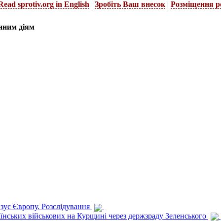
Read sprotiv.org in English
|
Зробіть Ваш внесок
|
Розміщення р
нним діям
изує Європу. Розслідування
раїнських військових на Курщині через держзраду Зеленського