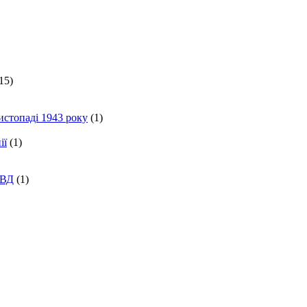
15)
истопаді 1943 року
(1)
ії
(1)
КВД
(1)