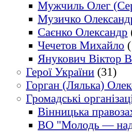
Мужчиль Олег (Сер
Музичко Олександ
Саєнко Олександр
Чечетов Михайло
(
Янукович Віктор В
Герої України
(31)
Горган (Лялька) Оле
Громадські організаці
Вінницька правоза
ВО "Молодь — над