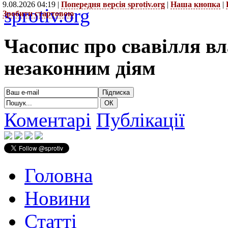
9.08.2026 04:19 |
Попередня версія sprotiv.org
|
Наша кнопка
|
sprotiv.org
Зробити стартовою
Часопис про свавілля в
незаконним діям
Коментарі
Публікації
Головна
Новини
Статті