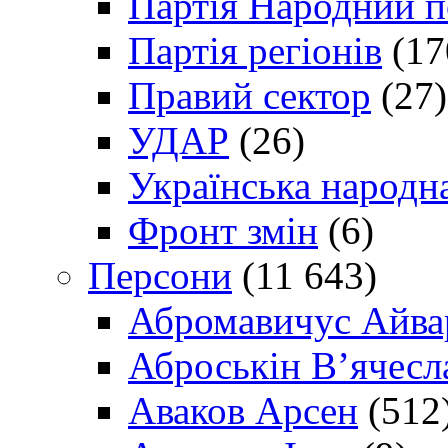
Партія Народний 
Партія регіонів
(17
Правий сектор
(27)
УДАР
(26)
Українська народна
Фронт змін
(6)
Персони
(11 643)
Абромавичус Айва
Аброськін В’ячесл
Аваков Арсен
(512