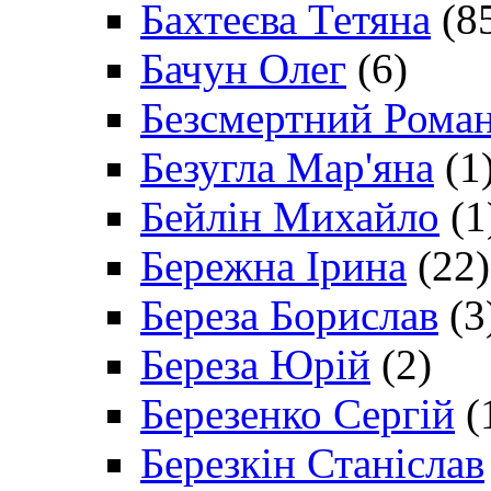
Бахтеєва Тетяна
(8
Бачун Олег
(6)
Безсмертний Рома
Безугла Мар'яна
(1
Бейлін Михайло
(1
Бережна Ірина
(22)
Береза Борислав
(3
Береза Юрій
(2)
Березенко Сергій
(
Березкін Станіслав