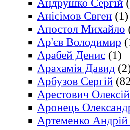
Андрушко Сергій
(
Анісімов Євген
(1)
Апостол Михайло
Ар'єв Володимир
(
Арабей Денис
(1)
Арахамія Давид
(2
Арбузов Сергій
(82
Арестович Олексі
Аронець Олександ
Артеменко Андрій