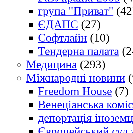
група "Приват"
(42
ЄДАПС
(27)
Софтлайн
(10)
Тендерна палата
(2
Медицина
(293)
Міжнародні новини
(
Freedom House
(7)
Венеціанська коміс
депортація іноземц
Європейський суд 