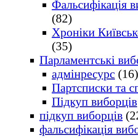
Фальсифікація в
(82)
Хроніки Київсько
(35)
Парламентські виб
адмінресурс
(16
Партсписки та с
Підкуп виборців
підкуп виборців
(2
фальсифікація виб