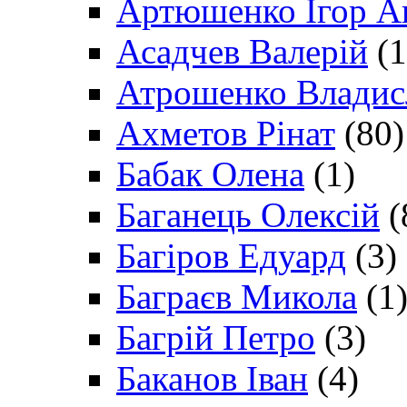
Артюшенко Ігор А
Асадчев Валерій
(1
Атрошенко Владис
Ахметов Рінат
(80)
Бабак Олена
(1)
Баганець Олексій
(
Багіров Едуард
(3)
Баграєв Микола
(1
Багрій Петро
(3)
Баканов Іван
(4)