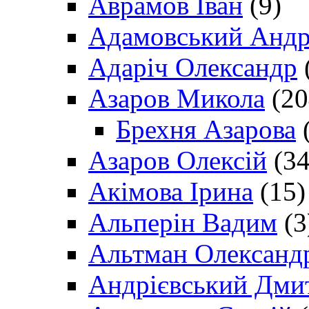
Аврамов Іван
(9)
Адамовський Андр
Адаріч Олександр
Азаров Микола
(20
Брехня Азарова
(
Азаров Олексій
(34
Акімова Ірина
(15)
Альперін Вадим
(3
Альтман Олександ
Андрієвський Дми