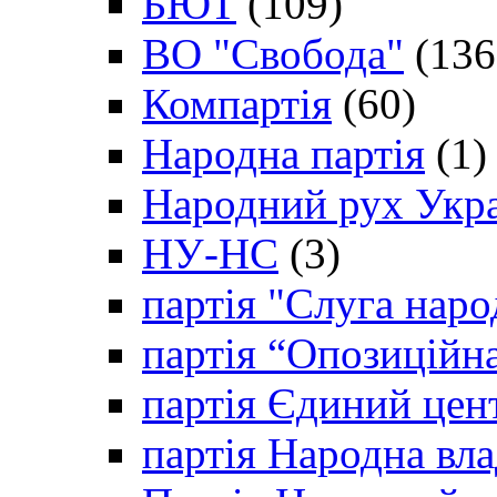
БЮТ
(109)
ВО "Свобода"
(136
Компартія
(60)
Народна партія
(1)
Народний рух Укр
НУ-НС
(3)
партія "Слуга наро
партія “Опозиційн
партія Єдиний цен
партія Народна вла