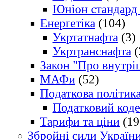
Юніон стандард
Енергетіка
(104)
Укртатнафта
(3)
Укртранснафта
(
Закон "Про внутрі
МАФи
(52)
Податкова політик
Податковий коде
Тарифи та ціни
(19
Збройні сили Україн