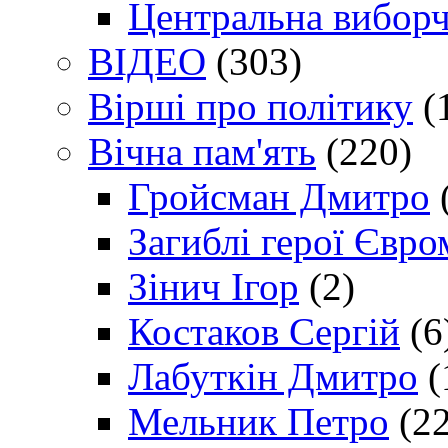
Центральна виборч
ВІДЕО
(303)
Вірші про політику
(
Вічна пам'ять
(220)
Гройсман Дмитро
Загиблі герої Євр
Зінич Ігор
(2)
Костаков Сергій
(6
Лабуткін Дмитро
(
Мельник Петро
(22