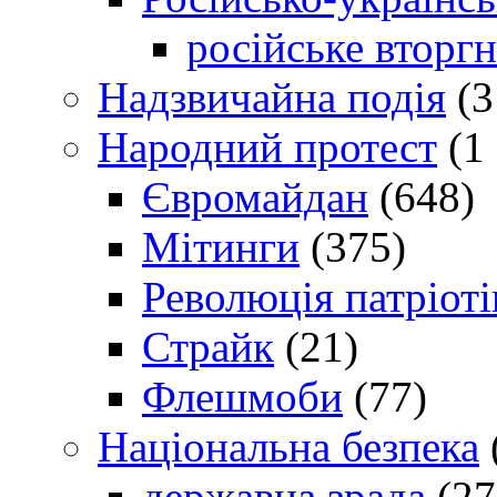
російське вторг
Надзвичайна подія
(3
Народний протест
(1 
Євромайдан
(648)
Мітинги
(375)
Революція патріоті
Страйк
(21)
Флешмоби
(77)
Національна безпека
державна зрада
(27