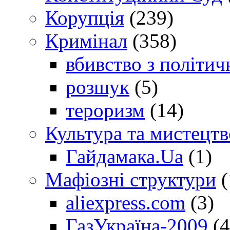
Корупція
(239)
Кримінал
(358)
вбивство з політич
розшук
(5)
тероризм
(14)
Культура та мистецтв
Гайдамака.Ua
(1)
Мафіозні структури
(
aliexpress.com
(3)
ГазУкраїна-2009
(4