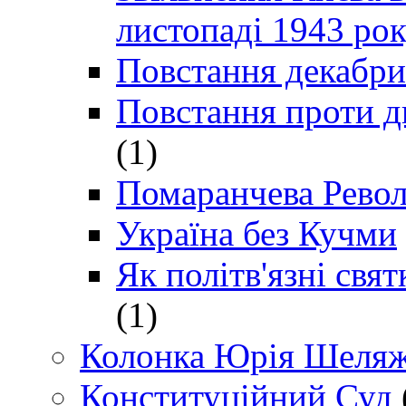
листопаді 1943 ро
Повстання декабри
Повстання проти д
(1)
Помаранчева Рево
Україна без Кучми
Як політв'язні св
(1)
Колонка Юрія Шеляж
Конституційний Суд