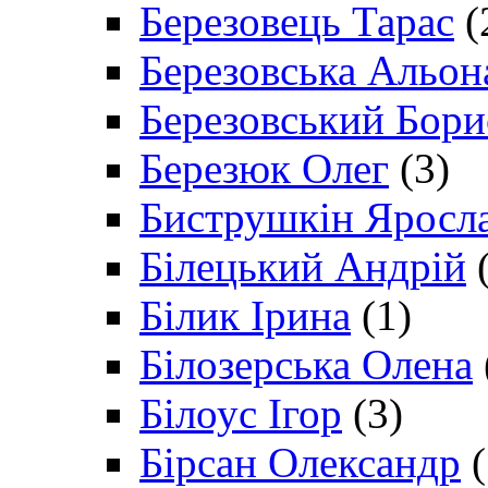
Березовець Тарас
(
Березовська Альон
Березовський Бори
Березюк Олег
(3)
Биструшкін Яросл
Білецький Андрій
(
Білик Ірина
(1)
Білозерська Олена
Білоус Ігор
(3)
Бірсан Олександр
(