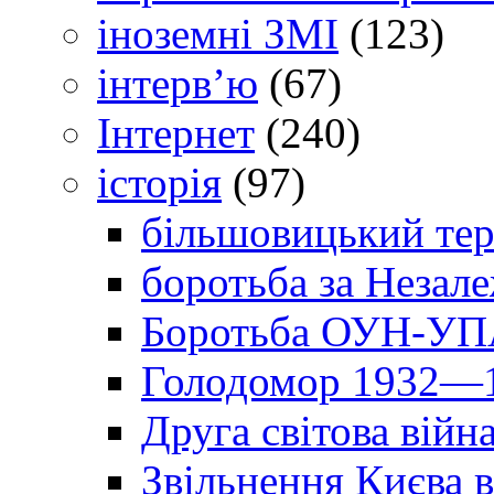
іноземні ЗМІ
(123)
інтерв’ю
(67)
Інтернет
(240)
історія
(97)
більшовицький тер
боротьба за Незал
Боротьба ОУН-УПА
Голодомор 1932—1
Друга світова війн
Звільнення Києва в