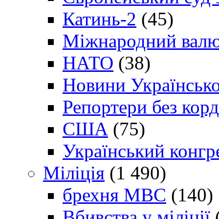
Катинь-2
(45)
Міжнародний валю
НАТО
(38)
Новини Українсько
Репортери без корд
США
(75)
Український конгр
Міліція
(1 490)
брехня МВС
(140)
Вбивства у міліції