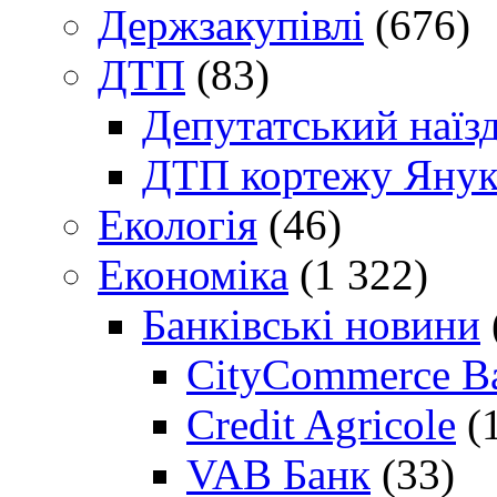
Держзакупівлі
(676)
ДТП
(83)
Депутатський наїз
ДТП кортежу Янук
Екологія
(46)
Економіка
(1 322)
Банківські новини
CityCommerce B
Credit Agricole
(
VAB Банк
(33)