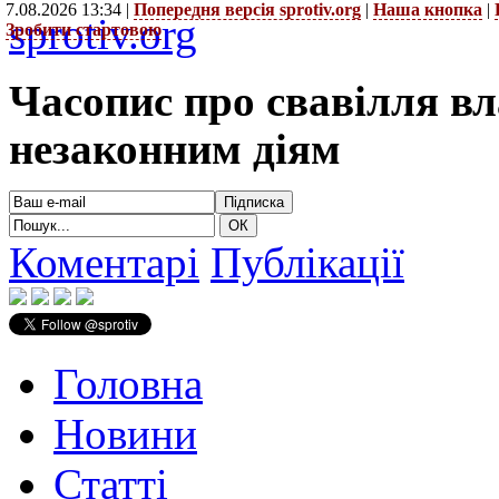
7.08.2026 13:34 |
Попередня версія sprotiv.org
|
Наша кнопка
|
sprotiv.org
Зробити стартовою
Часопис про свавілля в
незаконним діям
Коментарі
Публікації
Головна
Новини
Статті