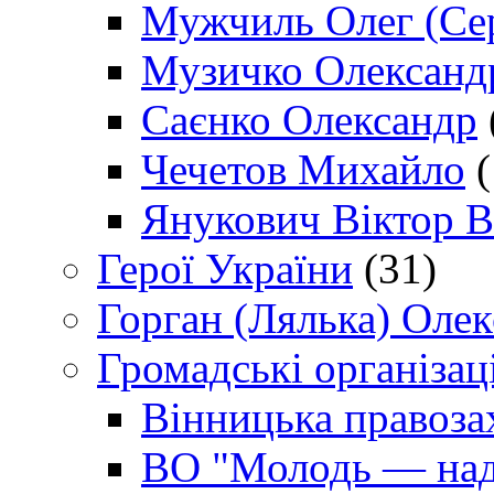
Мужчиль Олег (Сер
Музичко Олександ
Саєнко Олександр
Чечетов Михайло
(
Янукович Віктор В
Герої України
(31)
Горган (Лялька) Оле
Громадські організаці
Вінницька правоза
ВО "Молодь — над