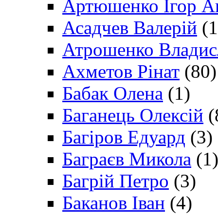
Артюшенко Ігор А
Асадчев Валерій
(1
Атрошенко Владис
Ахметов Рінат
(80)
Бабак Олена
(1)
Баганець Олексій
(
Багіров Едуард
(3)
Баграєв Микола
(1
Багрій Петро
(3)
Баканов Іван
(4)