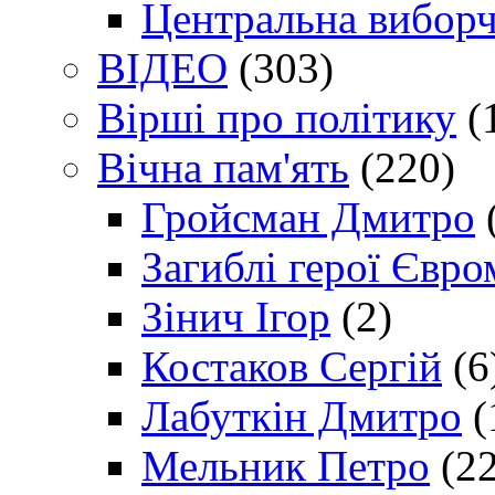
Центральна виборч
ВІДЕО
(303)
Вірші про політику
(
Вічна пам'ять
(220)
Гройсман Дмитро
Загиблі герої Євр
Зінич Ігор
(2)
Костаков Сергій
(6
Лабуткін Дмитро
(
Мельник Петро
(22