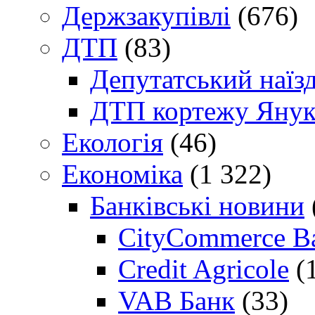
Держзакупівлі
(676)
ДТП
(83)
Депутатський наїз
ДТП кортежу Янук
Екологія
(46)
Економіка
(1 322)
Банківські новини
CityCommerce B
Credit Agricole
(
VAB Банк
(33)