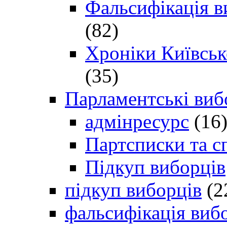
Фальсифікація в
(82)
Хроніки Київсько
(35)
Парламентські виб
адмінресурс
(16
Партсписки та с
Підкуп виборців
підкуп виборців
(2
фальсифікація виб