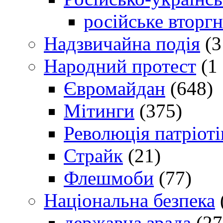
російське вторг
Надзвичайна подія
(3
Народний протест
(1 
Євромайдан
(648)
Мітинги
(375)
Революція патріоті
Страйк
(21)
Флешмоби
(77)
Національна безпека
державна зрада
(27