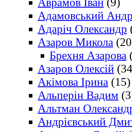
Аврамов Іван
(9)
Адамовський Андр
Адаріч Олександр
Азаров Микола
(20
Брехня Азарова
(
Азаров Олексій
(34
Акімова Ірина
(15)
Альперін Вадим
(3
Альтман Олександ
Андрієвський Дми