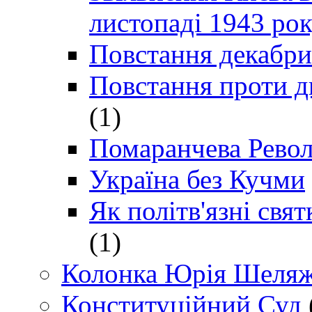
листопаді 1943 ро
Повстання декабри
Повстання проти д
(1)
Помаранчева Рево
Україна без Кучми
Як політв'язні св
(1)
Колонка Юрія Шеляж
Конституційний Суд