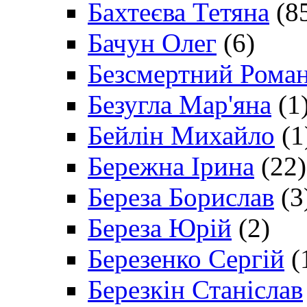
Бахтеєва Тетяна
(8
Бачун Олег
(6)
Безсмертний Рома
Безугла Мар'яна
(1
Бейлін Михайло
(1
Бережна Ірина
(22)
Береза Борислав
(3
Береза Юрій
(2)
Березенко Сергій
(
Березкін Станіслав