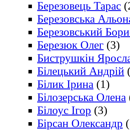
Березовець Тарас
(
Березовська Альон
Березовський Бори
Березюк Олег
(3)
Биструшкін Яросл
Білецький Андрій
(
Білик Ірина
(1)
Білозерська Олена
Білоус Ігор
(3)
Бірсан Олександр
(