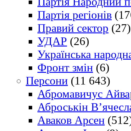
Партія Народний 
Партія регіонів
(17
Правий сектор
(27)
УДАР
(26)
Українська народна
Фронт змін
(6)
Персони
(11 643)
Абромавичус Айва
Аброськін В’ячесл
Аваков Арсен
(512