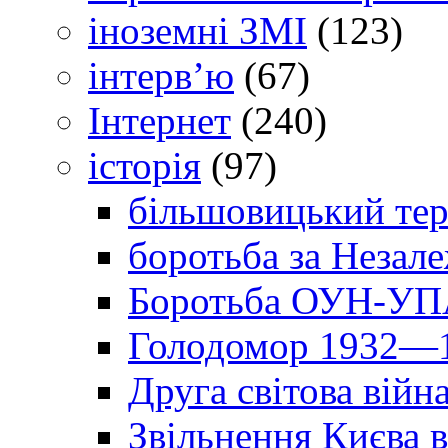
іноземні ЗМІ
(123)
інтерв’ю
(67)
Інтернет
(240)
історія
(97)
більшовицький тер
боротьба за Незал
Боротьба ОУН-УПА
Голодомор 1932—1
Друга світова війн
Звільнення Києва в