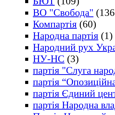
БЮТ
(109)
ВО "Свобода"
(136
Компартія
(60)
Народна партія
(1)
Народний рух Укр
НУ-НС
(3)
партія "Слуга наро
партія “Опозиційн
партія Єдиний цен
партія Народна вла