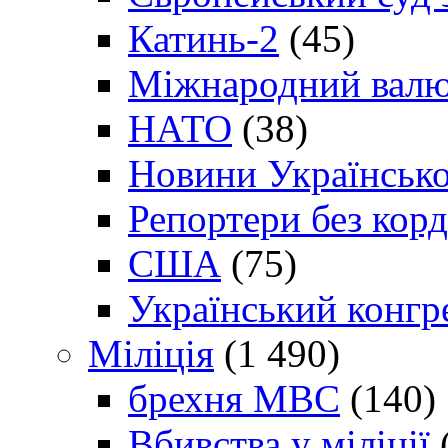
Катинь-2
(45)
Міжнародний валю
НАТО
(38)
Новини Українсько
Репортери без корд
США
(75)
Український конгр
Міліція
(1 490)
брехня МВС
(140)
Вбивства у міліції