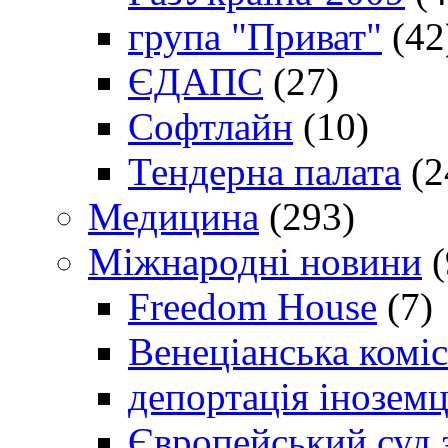
група "Приват"
(42
ЄДАПС
(27)
Софтлайн
(10)
Тендерна палата
(2
Медицина
(293)
Міжнародні новини
(
Freedom House
(7)
Венеціанська коміс
депортація іноземц
Європейський суд 