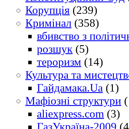
Корупція
(239)
Кримінал
(358)
вбивство з політич
розшук
(5)
тероризм
(14)
Культура та мистецтв
Гайдамака.Ua
(1)
Мафіозні структури
(
aliexpress.com
(3)
ГазУкраїна-2009
(4