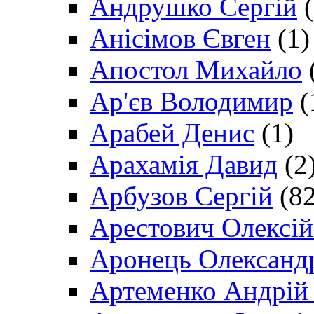
Андрушко Сергій
(
Анісімов Євген
(1)
Апостол Михайло
Ар'єв Володимир
(
Арабей Денис
(1)
Арахамія Давид
(2
Арбузов Сергій
(82
Арестович Олексі
Аронець Олександ
Артеменко Андрій