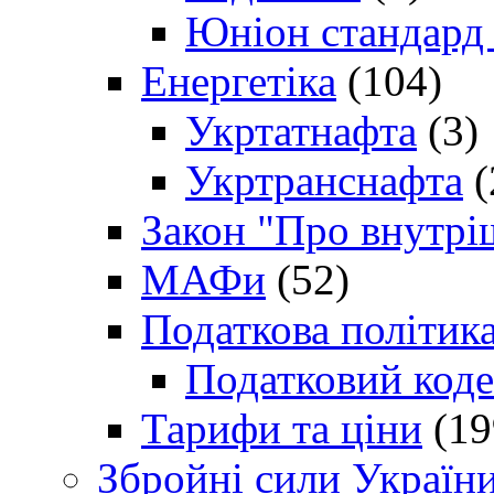
Юніон стандард
Енергетіка
(104)
Укртатнафта
(3)
Укртранснафта
(
Закон "Про внутрі
МАФи
(52)
Податкова політик
Податковий коде
Тарифи та ціни
(19
Збройні сили Україн