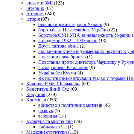
іноземні ЗМІ
(123)
інтерв’ю
(67)
Інтернет
(240)
історія
(97)
більшовицький терор в Україні
(9)
боротьба за Незалежність України
(22)
Боротьба ОУН-УПА за незалежність України
(
Голодомор 1932—1933 років
(13)
Друга світова війна
(2)
Звільнення Києва від німецьких окупантів у л
Повстання декабристів
(1)
Повстання проти диктатора Чаушеску у Румун
Помаранчева Революція
(9)
Україна без Кучми
(4)
Як політв'язні святкували Різдво у тюрмах Н
Колонка Юрія Шеляженка
(69)
Конституційний Суд
(69)
Корупція
(239)
Кримінал
(358)
вбивство з політичних мотивів
(46)
розшук
(5)
тероризм
(14)
Культура та мистецтво
(29)
Гайдамака.Ua
(1)
Мафіозні структури
(115)