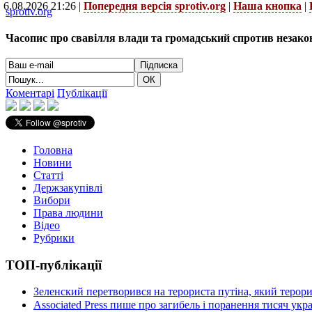
6.08.2026 21:26 |
Попередня версія sprotiv.org
|
Наша кнопка
|
sprotiv.org
Часопис про свавілля влади та громадський спротив незако
Коментарі
Публікації
Головна
Новини
Статті
Держзакупівлі
Вибори
Права людини
Відео
Рубрики
ТОП-публікації
Зеленский перетворився на терориста путіна, який терор
Associated Press пише про загибель і поранення тисяч ук