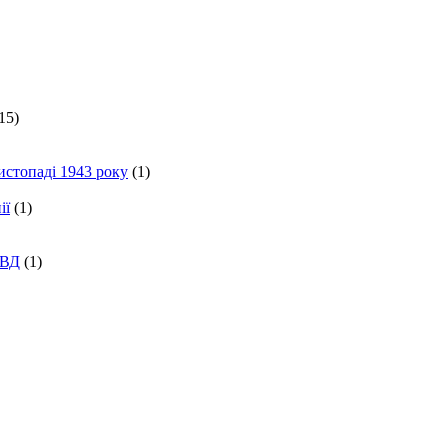
15)
истопаді 1943 року
(1)
ії
(1)
КВД
(1)