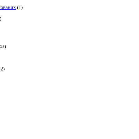
есованих
(1)
)
43)
2)