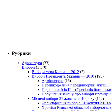
Рубрики
Адвокатура
(33)
Вибори
(1 170)
Вибори мера Києва — 2012
(2)
Вибори Президента України — 2010
(195)
Адмінресурс
(18)
Перешкоджання передвиборчій агітації
(
Підпали офісів Партії регіонів бютівсь
Порушення закону про вибори президен
Місцеві вибори 31 жовтня 2010 року
(152)
Фальсифікація виборів 31 жовтня 2010 
Хроніки Київської обласної виборчої ком