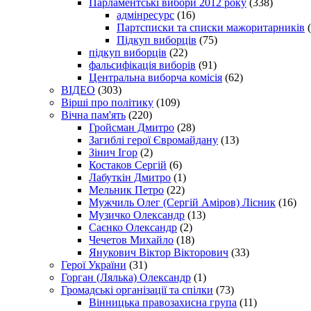
Парламентські вибори 2012 року
(338)
адмінресурс
(16)
Партсписки та списки мажоритарників
(
Підкуп виборців
(75)
підкуп виборців
(22)
фальсифікація виборів
(91)
Центральна виборча комісія
(62)
ВІДЕО
(303)
Вірші про політику
(109)
Вічна пам'ять
(220)
Гройсман Дмитро
(28)
Загиблі герої Євромайдану
(13)
Зінич Ігор
(2)
Костаков Сергій
(6)
Лабуткін Дмитро
(1)
Мельник Петро
(22)
Мужчиль Олег (Сергій Аміров) Лісник
(16)
Музичко Олександр
(13)
Саєнко Олександр
(2)
Чечетов Михайло
(18)
Янукович Віктор Вікторович
(33)
Герої України
(31)
Горган (Лялька) Олександр
(1)
Громадські організації та спілки
(73)
Вінницька правозахисна група
(11)