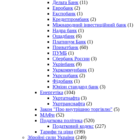
Дельта Банк
(11)
Евробанк
(2)
Експобанк
(1)
Кредитпромбанк
(2)
Міжнародний інвестиційний банк
(1)
Надра банк
(1)
Ощадбанк
(6)
Платинум Банк
(1)
Приватбанк
(60)
ПУМБ
(1)
Сбербанк России
(3)
Укрінбанк
(9)
Укркоммунбанк
(1)
Укрсоцбанк
(2)
Фідобанк
(1)
Юніон стандард банк
(3)
Енергетіка
(104)
Укртатнафта
(3)
Укртранснафта
(2)
Закон "Про внутрішню торгівлю"
(5)
МАФи
(52)
Податкова політика
(520)
Податковий кодекс
(227)
Тарифи та ціни
(199)
Збройні сили України
(249)