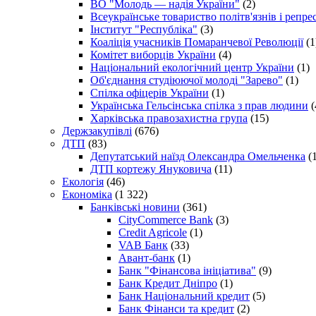
ВО "Молодь — надія України"
(2)
Всеукраїнське товариство політв'язнів і репр
Інститут "Республіка"
(3)
Коаліція учасників Помаранчевої Революції
(1
Комітет виборців України
(4)
Національний екологічний центр України
(1)
Об'єднання студіюючої молоді "Зарево"
(1)
Спілка офіцерів України
(1)
Українська Гельсінська спілка з прав людини
(
Харківська правозахистна група
(15)
Держзакупівлі
(676)
ДТП
(83)
Депутатський наїзд Олександра Омельченка
(1
ДТП кортежу Януковича
(11)
Екологія
(46)
Економіка
(1 322)
Банківські новини
(361)
CityCommerce Bank
(3)
Credit Agricole
(1)
VAB Банк
(33)
Авант-банк
(1)
Банк "Фінансова ініціатива"
(9)
Банк Кредит Дніпро
(1)
Банк Національний кредит
(5)
Банк Фінанси та кредит
(2)