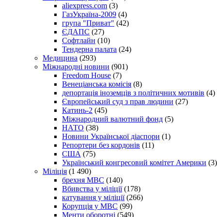
aliexpress.com
(3)
ГазУкраїна-2009
(4)
група "Приват"
(42)
ЄДАПС
(27)
Софтлайн
(10)
Тендерна палата
(24)
Медицина
(293)
Міжнародні новини
(901)
Freedom House
(7)
Венеціанська комісія
(8)
депортація іноземців з політичних мотивів
(4)
Європейський суд з прав людини
(27)
Катинь-2
(45)
Міжнародний валютний фонд
(5)
НАТО
(38)
Новини Української діаспори
(1)
Репортери без кордонів
(11)
США
(75)
Український конгресовий комітет Америки
(3)
Міліція
(1 490)
брехня МВС
(140)
Вбивства у міліції
(178)
катування у міліції
(266)
Корупція у МВС
(99)
Менти оборотні
(549)