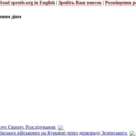
Read sprotiv.org in English
|
Зробіть Ваш внесок
|
Розміщення р
нним діям
изує Європу. Розслідування
раїнських військових на Курщині через держзраду Зеленського