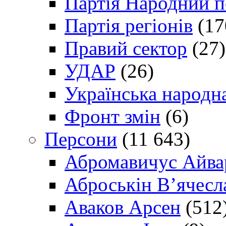
Партія Народний 
Партія регіонів
(17
Правий сектор
(27)
УДАР
(26)
Українська народна
Фронт змін
(6)
Персони
(11 643)
Абромавичус Айва
Аброськін В’ячесл
Аваков Арсен
(512