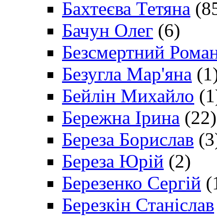
Бахтеєва Тетяна
(8
Бачун Олег
(6)
Безсмертний Рома
Безугла Мар'яна
(1
Бейлін Михайло
(1
Бережна Ірина
(22)
Береза Борислав
(3
Береза Юрій
(2)
Березенко Сергій
(
Березкін Станіслав