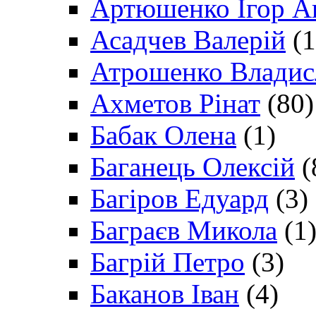
Артюшенко Ігор А
Асадчев Валерій
(1
Атрошенко Владис
Ахметов Рінат
(80)
Бабак Олена
(1)
Баганець Олексій
(
Багіров Едуард
(3)
Баграєв Микола
(1
Багрій Петро
(3)
Баканов Іван
(4)