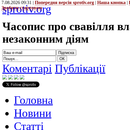
7.08.2026 09:31 |
Попередня версія sprotiv.org
|
Наша кнопка
|
sprotiv.org
Зробити стартовою
Часопис про свавілля в
незаконним діям
Коментарі
Публікації
Головна
Новини
Статті