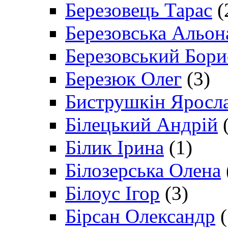
Березовець Тарас
(
Березовська Альон
Березовський Бори
Березюк Олег
(3)
Биструшкін Яросл
Білецький Андрій
(
Білик Ірина
(1)
Білозерська Олена
Білоус Ігор
(3)
Бірсан Олександр
(