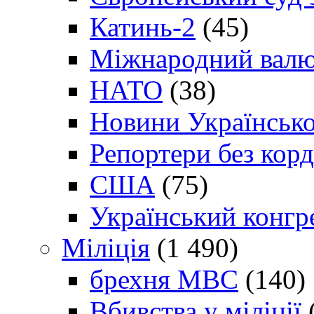
Катинь-2
(45)
Міжнародний валю
НАТО
(38)
Новини Українсько
Репортери без корд
США
(75)
Український конгр
Міліція
(1 490)
брехня МВС
(140)
Вбивства у міліції