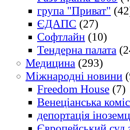
група "Приват"
(42
ЄДАПС
(27)
Софтлайн
(10)
Тендерна палата
(2
Медицина
(293)
Міжнародні новини
(
Freedom House
(7)
Венеціанська коміс
депортація іноземц
Європейський суд 