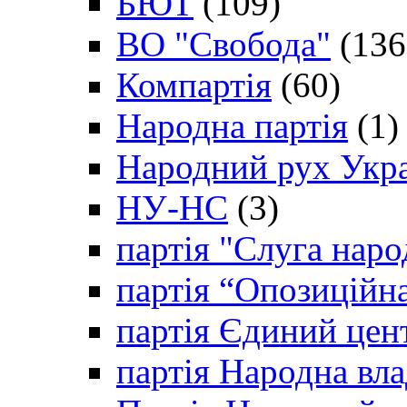
БЮТ
(109)
ВО "Свобода"
(136
Компартія
(60)
Народна партія
(1)
Народний рух Укр
НУ-НС
(3)
партія "Слуга наро
партія “Опозиційн
партія Єдиний цен
партія Народна вла