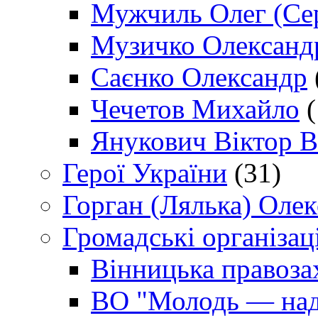
Мужчиль Олег (Сер
Музичко Олександ
Саєнко Олександр
Чечетов Михайло
(
Янукович Віктор В
Герої України
(31)
Горган (Лялька) Оле
Громадські організаці
Вінницька правоза
ВО "Молодь — над