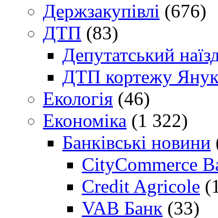
Держзакупівлі
(676)
ДТП
(83)
Депутатський наїз
ДТП кортежу Янук
Екологія
(46)
Економіка
(1 322)
Банківські новини
CityCommerce B
Credit Agricole
(
VAB Банк
(33)