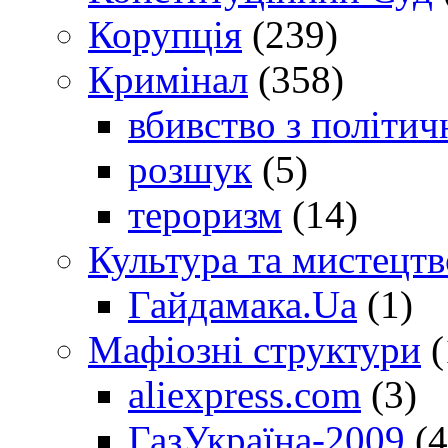
Корупція
(239)
Кримінал
(358)
вбивство з політич
розшук
(5)
тероризм
(14)
Культура та мистецтв
Гайдамака.Ua
(1)
Мафіозні структури
(
aliexpress.com
(3)
ГазУкраїна-2009
(4