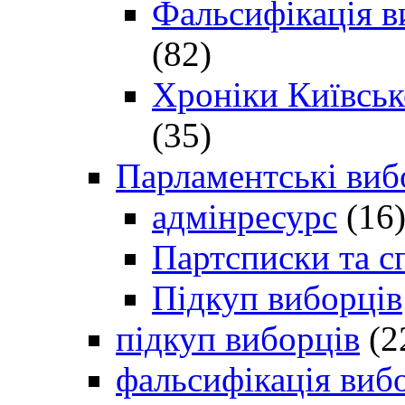
Фальсифікація в
(82)
Хроніки Київсько
(35)
Парламентські виб
адмінресурс
(16
Партсписки та с
Підкуп виборців
підкуп виборців
(2
фальсифікація виб