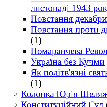
листопаді 1943 ро
Повстання декабри
Повстання проти д
(1)
Помаранчева Рево
Україна без Кучми
Як політв'язні св
(1)
Колонка Юрія Шеляж
Конституційний Суд