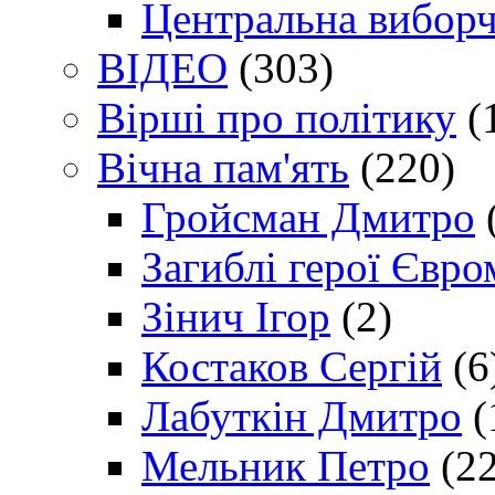
Центральна виборч
ВІДЕО
(303)
Вірші про політику
(
Вічна пам'ять
(220)
Гройсман Дмитро
Загиблі герої Євр
Зінич Ігор
(2)
Костаков Сергій
(6
Лабуткін Дмитро
(
Мельник Петро
(22