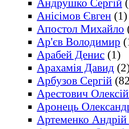
Андрушко Сергій
(
Анісімов Євген
(1)
Апостол Михайло
Ар'єв Володимир
(
Арабей Денис
(1)
Арахамія Давид
(2
Арбузов Сергій
(82
Арестович Олексі
Аронець Олександ
Артеменко Андрій