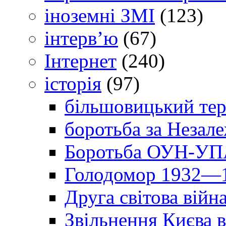
іноземні ЗМІ
(123)
інтерв’ю
(67)
Інтернет
(240)
історія
(97)
більшовицький тер
боротьба за Незал
Боротьба ОУН-УПА
Голодомор 1932—1
Друга світова війн
Звільнення Києва в