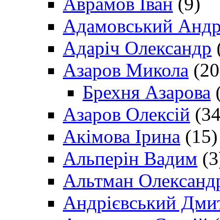
Аврамов Іван
(9)
Адамовський Андр
Адаріч Олександр
Азаров Микола
(20
Брехня Азарова
(
Азаров Олексій
(34
Акімова Ірина
(15)
Альперін Вадим
(3
Альтман Олександ
Андрієвський Дми