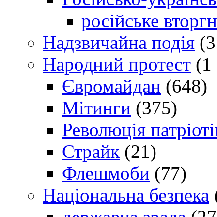
російське вторг
Надзвичайна подія
(3
Народний протест
(1 
Євромайдан
(648)
Мітинги
(375)
Революція патріоті
Страйк
(21)
Флешмоби
(77)
Національна безпека
державна зрада
(27