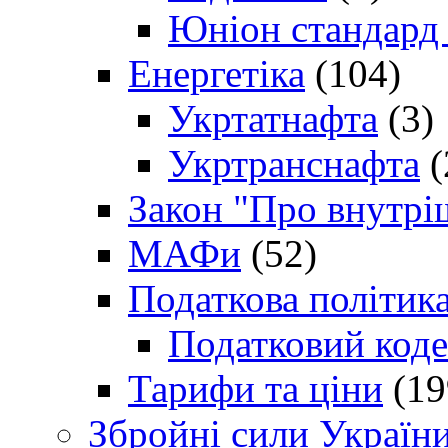
Юніон стандард
Енергетіка
(104)
Укртатнафта
(3)
Укртранснафта
(
Закон "Про внутрі
МАФи
(52)
Податкова політик
Податковий коде
Тарифи та ціни
(19
Збройні сили Україн