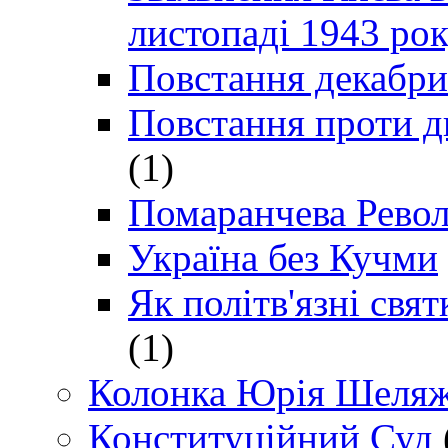
листопаді 1943 ро
Повстання декабри
Повстання проти д
(1)
Помаранчева Рево
Україна без Кучми
Як політв'язні св
(1)
Колонка Юрія Шеляж
Конституційний Суд