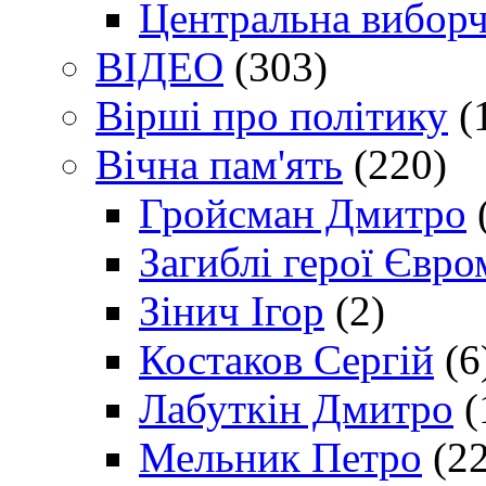
Центральна виборч
ВІДЕО
(303)
Вірші про політику
(
Вічна пам'ять
(220)
Гройсман Дмитро
Загиблі герої Євр
Зінич Ігор
(2)
Костаков Сергій
(6
Лабуткін Дмитро
(
Мельник Петро
(22