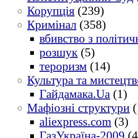
Корупція
(239)
Кримінал
(358)
вбивство з політич
розшук
(5)
тероризм
(14)
Культура та мистецтв
Гайдамака.Ua
(1)
Мафіозні структури
(
aliexpress.com
(3)
ГазУкраїна-2009
(4