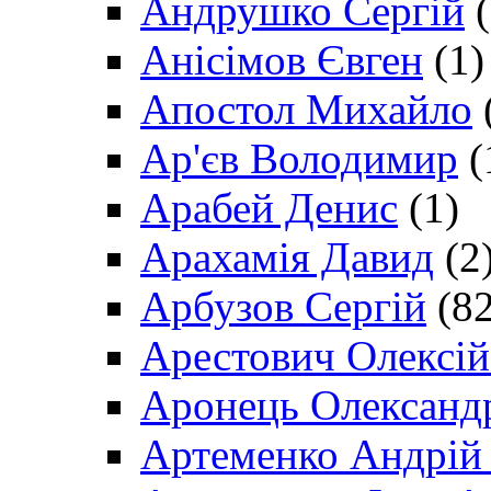
Андрушко Сергій
(
Анісімов Євген
(1)
Апостол Михайло
Ар'єв Володимир
(
Арабей Денис
(1)
Арахамія Давид
(2
Арбузов Сергій
(82
Арестович Олексі
Аронець Олександ
Артеменко Андрій