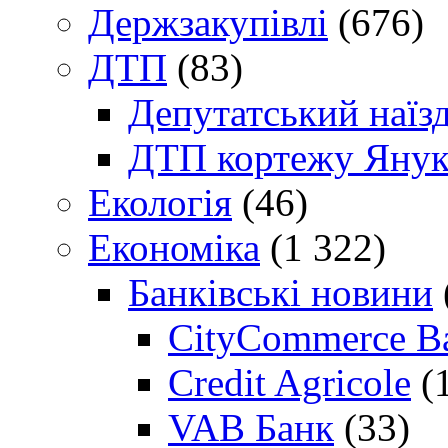
Держзакупівлі
(676)
ДТП
(83)
Депутатський наїз
ДТП кортежу Янук
Екологія
(46)
Економіка
(1 322)
Банківські новини
CityCommerce B
Credit Agricole
(
VAB Банк
(33)