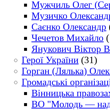
Мужчиль Олег (Сер
Музичко Олександ
Саєнко Олександр
Чечетов Михайло
(
Янукович Віктор В
Герої України
(31)
Горган (Лялька) Оле
Громадські організаці
Вінницька правоза
ВО "Молодь — над