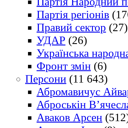
Партія Народний 
Партія регіонів
(17
Правий сектор
(27)
УДАР
(26)
Українська народна
Фронт змін
(6)
Персони
(11 643)
Абромавичус Айва
Аброськін В’ячесл
Аваков Арсен
(512