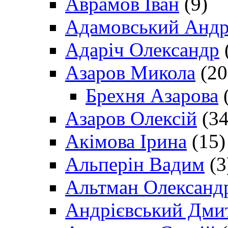
Аврамов Іван
(9)
Адамовський Андр
Адаріч Олександр
Азаров Микола
(20
Брехня Азарова
(
Азаров Олексій
(34
Акімова Ірина
(15)
Альперін Вадим
(3
Альтман Олександ
Андрієвський Дми