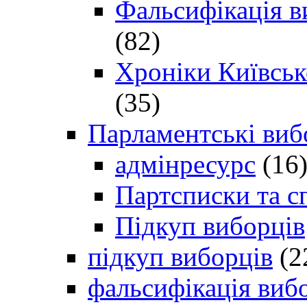
Фальсифікація в
(82)
Хроніки Київсько
(35)
Парламентські виб
адмінресурс
(16
Партсписки та с
Підкуп виборців
підкуп виборців
(2
фальсифікація виб