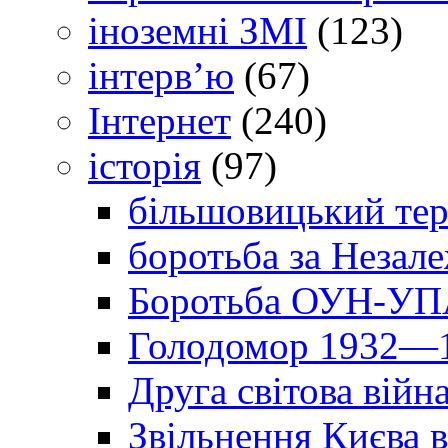
іноземні ЗМІ
(123)
інтерв’ю
(67)
Інтернет
(240)
історія
(97)
більшовицький тер
боротьба за Незал
Боротьба ОУН-УПА
Голодомор 1932—1
Друга світова війн
Звільнення Києва в