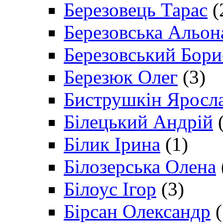
Березовець Тарас
(
Березовська Альон
Березовський Бори
Березюк Олег
(3)
Биструшкін Яросл
Білецький Андрій
(
Білик Ірина
(1)
Білозерська Олена
Білоус Ігор
(3)
Бірсан Олександр
(