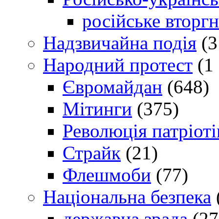
російське вторг
Надзвичайна подія
(3
Народний протест
(1 
Євромайдан
(648)
Мітинги
(375)
Революція патріоті
Страйк
(21)
Флешмоби
(77)
Національна безпека
державна зрада
(27