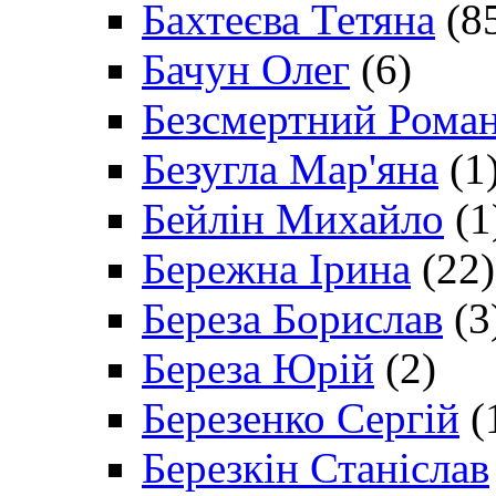
Бахтеєва Тетяна
(8
Бачун Олег
(6)
Безсмертний Рома
Безугла Мар'яна
(1
Бейлін Михайло
(1
Бережна Ірина
(22)
Береза Борислав
(3
Береза Юрій
(2)
Березенко Сергій
(
Березкін Станіслав