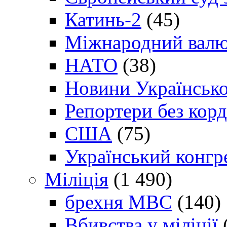
Катинь-2
(45)
Міжнародний валю
НАТО
(38)
Новини Українсько
Репортери без корд
США
(75)
Український конгр
Міліція
(1 490)
брехня МВС
(140)
Вбивства у міліції