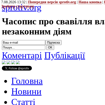
7.08.2026 13:32 |
Попередня версія sprotiv.org
|
Наша кнопка
|
sprotiv.org
Зробити стартовою
Часопис про свавілля в
незаконним діям
Коментарі
Публікації
Головна
Новини
Статті