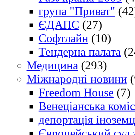
група "Приват"
(42
ЄДАПС
(27)
Софтлайн
(10)
Тендерна палата
(2
Медицина
(293)
Міжнародні новини
(
Freedom House
(7)
Венеціанська коміс
депортація іноземц
Європейський суд 