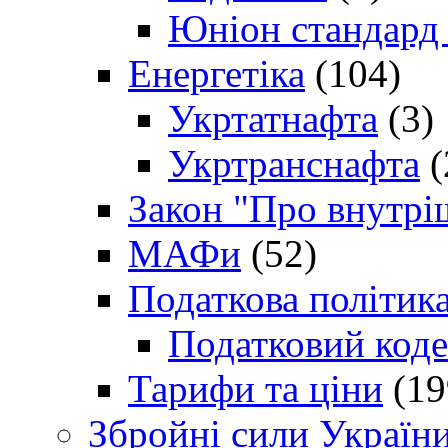
Юніон стандард
Енергетіка
(104)
Укртатнафта
(3)
Укртранснафта
(
Закон "Про внутрі
МАФи
(52)
Податкова політик
Податковий коде
Тарифи та ціни
(19
Збройні сили Україн