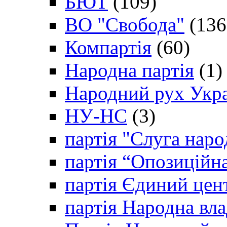
БЮТ
(109)
ВО "Свобода"
(136
Компартія
(60)
Народна партія
(1)
Народний рух Укр
НУ-НС
(3)
партія "Слуга наро
партія “Опозиційн
партія Єдиний цен
партія Народна вла