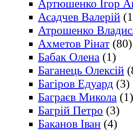
Артюшенко Ігор А
Асадчев Валерій
(1
Атрошенко Владис
Ахметов Рінат
(80)
Бабак Олена
(1)
Баганець Олексій
(
Багіров Едуард
(3)
Баграєв Микола
(1
Багрій Петро
(3)
Баканов Іван
(4)