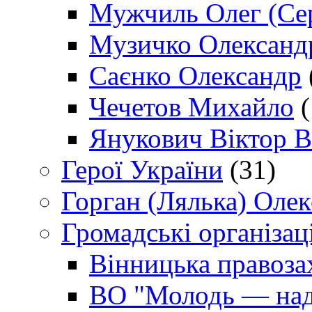
Мужчиль Олег (Сер
Музичко Олександ
Саєнко Олександр
Чечетов Михайло
(
Янукович Віктор В
Герої України
(31)
Горган (Лялька) Оле
Громадські організаці
Вінницька правоза
ВО "Молодь — над