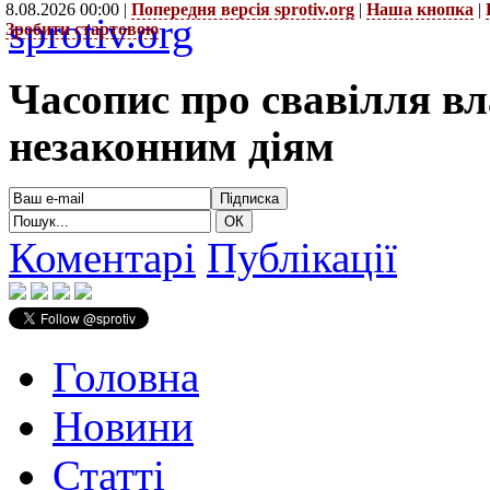
8.08.2026 00:00 |
Попередня версія sprotiv.org
|
Наша кнопка
|
sprotiv.org
Зробити стартовою
Часопис про свавілля в
незаконним діям
Коментарі
Публікації
Головна
Новини
Статті