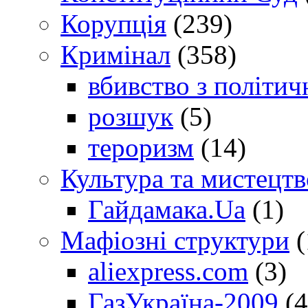
Корупція
(239)
Кримінал
(358)
вбивство з політич
розшук
(5)
тероризм
(14)
Культура та мистецтв
Гайдамака.Ua
(1)
Мафіозні структури
(
aliexpress.com
(3)
ГазУкраїна-2009
(4