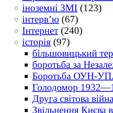
іноземні ЗМІ
(123)
інтерв’ю
(67)
Інтернет
(240)
історія
(97)
більшовицький тер
боротьба за Незал
Боротьба ОУН-УПА
Голодомор 1932—1
Друга світова війн
Звільнення Києва в