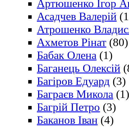
Артюшенко Ігор А
Асадчев Валерій
(1
Атрошенко Владис
Ахметов Рінат
(80)
Бабак Олена
(1)
Баганець Олексій
(
Багіров Едуард
(3)
Баграєв Микола
(1
Багрій Петро
(3)
Баканов Іван
(4)