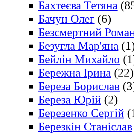
Бахтеєва Тетяна
(8
Бачун Олег
(6)
Безсмертний Рома
Безугла Мар'яна
(1
Бейлін Михайло
(1
Бережна Ірина
(22)
Береза Борислав
(3
Береза Юрій
(2)
Березенко Сергій
(
Березкін Станіслав