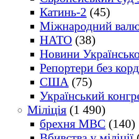
Катинь-2
(45)
Міжнародний валю
НАТО
(38)
Новини Українсько
Репортери без корд
США
(75)
Український конгр
Міліція
(1 490)
брехня МВС
(140)
Вбивства у міліції