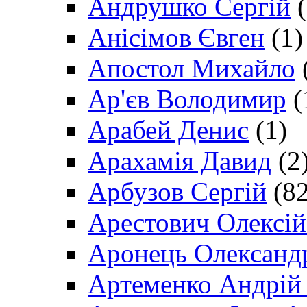
Андрушко Сергій
(
Анісімов Євген
(1)
Апостол Михайло
Ар'єв Володимир
(
Арабей Денис
(1)
Арахамія Давид
(2
Арбузов Сергій
(82
Арестович Олексі
Аронець Олександ
Артеменко Андрій