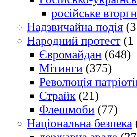
російське вторг
Надзвичайна подія
(3
Народний протест
(1 
Євромайдан
(648)
Мітинги
(375)
Революція патріоті
Страйк
(21)
Флешмоби
(77)
Національна безпека
державна зрада
(27