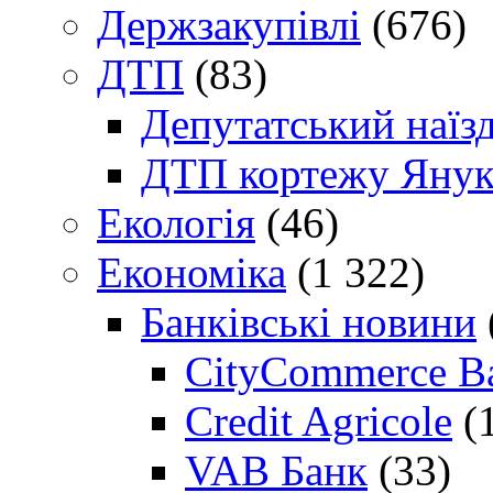
Держзакупівлі
(676)
ДТП
(83)
Депутатський наїз
ДТП кортежу Янук
Екологія
(46)
Економіка
(1 322)
Банківські новини
CityCommerce B
Credit Agricole
(
VAB Банк
(33)