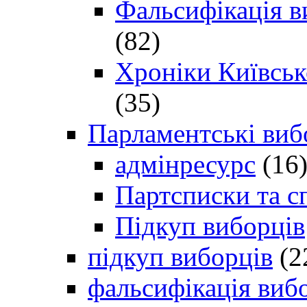
Фальсифікація в
(82)
Хроніки Київсько
(35)
Парламентські виб
адмінресурс
(16
Партсписки та с
Підкуп виборців
підкуп виборців
(2
фальсифікація виб