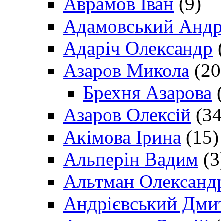
Аврамов Іван
(9)
Адамовський Андр
Адаріч Олександр
Азаров Микола
(20
Брехня Азарова
(
Азаров Олексій
(34
Акімова Ірина
(15)
Альперін Вадим
(3
Альтман Олександ
Андрієвський Дми