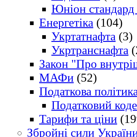
Юніон стандард
Енергетіка
(104)
Укртатнафта
(3)
Укртранснафта
(
Закон "Про внутрі
МАФи
(52)
Податкова політик
Податковий коде
Тарифи та ціни
(19
Збройні сили Україн