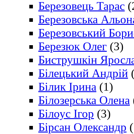
Березовець Тарас
(
Березовська Альон
Березовський Бори
Березюк Олег
(3)
Биструшкін Яросл
Білецький Андрій
(
Білик Ірина
(1)
Білозерська Олена
Білоус Ігор
(3)
Бірсан Олександр
(