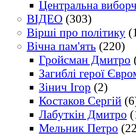
Центральна виборч
ВІДЕО
(303)
Вірші про політику
(
Вічна пам'ять
(220)
Гройсман Дмитро
Загиблі герої Євр
Зінич Ігор
(2)
Костаков Сергій
(6
Лабуткін Дмитро
(
Мельник Петро
(22