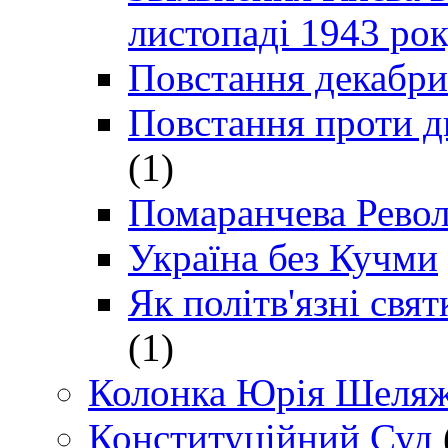
листопаді 1943 ро
Повстання декабри
Повстання проти д
(1)
Помаранчева Рево
Україна без Кучми
Як політв'язні св
(1)
Колонка Юрія Шеляж
Конституційний Суд