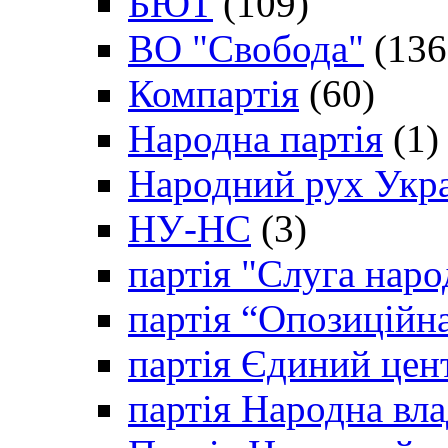
БЮТ
(109)
ВО "Свобода"
(136
Компартія
(60)
Народна партія
(1)
Народний рух Укр
НУ-НС
(3)
партія "Слуга наро
партія “Опозиційн
партія Єдиний цен
партія Народна вла