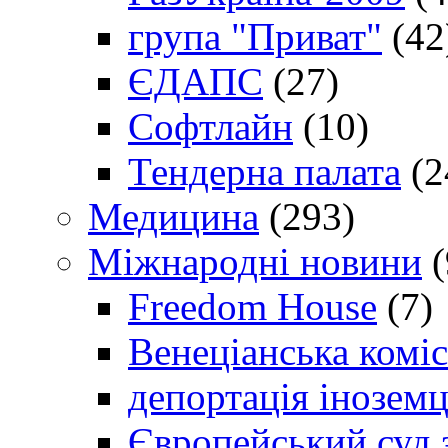
група "Приват"
(42
ЄДАПС
(27)
Софтлайн
(10)
Тендерна палата
(2
Медицина
(293)
Міжнародні новини
(
Freedom House
(7)
Венеціанська коміс
депортація іноземц
Європейський суд 