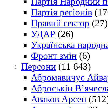
Партія Народний 
Партія регіонів
(17
Правий сектор
(27)
УДАР
(26)
Українська народна
Фронт змін
(6)
Персони
(11 643)
Абромавичус Айва
Аброськін В’ячесл
Аваков Арсен
(512