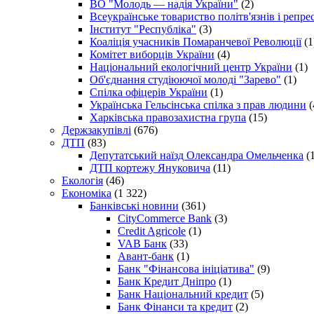
ВО "Молодь — надія України"
(2)
Всеукраїнське товариство політв'язнів і репр
Інститут "Республіка"
(3)
Коаліція учасників Помаранчевої Революції
(1
Комітет виборців України
(4)
Національний екологічний центр України
(1)
Об'єднання студіюючої молоді "Зарево"
(1)
Спілка офіцерів України
(1)
Українська Гельсінська спілка з прав людини
(
Харківська правозахистна група
(15)
Держзакупівлі
(676)
ДТП
(83)
Депутатський наїзд Олександра Омельченка
(1
ДТП кортежу Януковича
(11)
Екологія
(46)
Економіка
(1 322)
Банківські новини
(361)
CityCommerce Bank
(3)
Credit Agricole
(1)
VAB Банк
(33)
Авант-банк
(1)
Банк "Фінансова ініціатива"
(9)
Банк Кредит Дніпро
(1)
Банк Національний кредит
(5)
Банк Фінанси та кредит
(2)