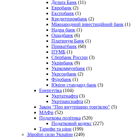
Дельта Банк
(11)
Евробанк
(2)
Експобанк
(1)
Кредитпромбанк
(2)
Міжнародний інвестиційний банк
(1)
Надра банк
(1)
Ощадбанк
(6)
Платинум Банк
(1)
Приватбанк
(60)
ПУМБ
(1)
Сбербанк России
(3)
Укрінбанк
(9)
Укркоммунбанк
(1)
Укрсоцбанк
(2)
Фідобанк
(1)
Юніон стандард банк
(3)
Енергетіка
(104)
Укртатнафта
(3)
Укртранснафта
(2)
Закон "Про внутрішню торгівлю"
(5)
МАФи
(52)
Податкова політика
(520)
Податковий кодекс
(227)
Тарифи та ціни
(199)
Збройні сили України
(249)