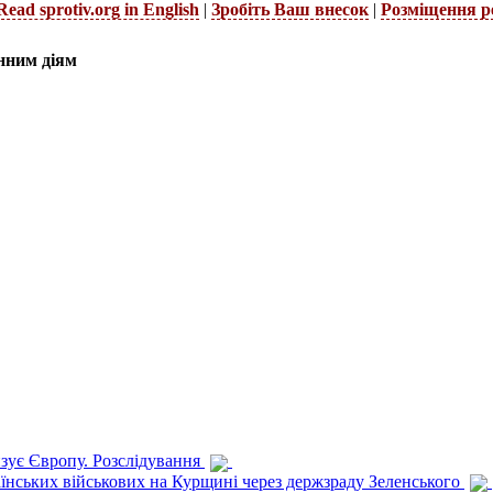
Read sprotiv.org in English
|
Зробіть Ваш внесок
|
Розміщення р
нним діям
изує Європу. Розслідування
раїнських військових на Курщині через держзраду Зеленського