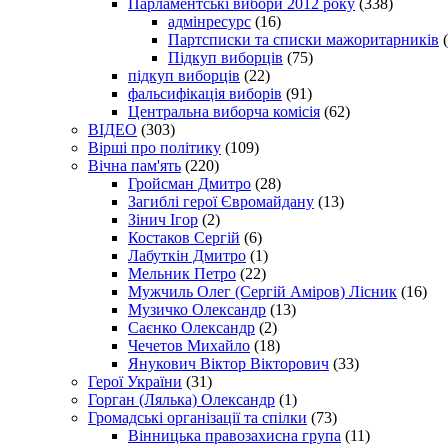
Парламентські вибори 2012 року
(338)
адмінресурс
(16)
Партсписки та списки мажоритарників
(
Підкуп виборців
(75)
підкуп виборців
(22)
фальсифікація виборів
(91)
Центральна виборча комісія
(62)
ВІДЕО
(303)
Вірші про політику
(109)
Вічна пам'ять
(220)
Гройсман Дмитро
(28)
Загиблі герої Євромайдану
(13)
Зінич Ігор
(2)
Костаков Сергій
(6)
Лабуткін Дмитро
(1)
Мельник Петро
(22)
Мужчиль Олег (Сергій Аміров) Лісник
(16)
Музичко Олександр
(13)
Саєнко Олександр
(2)
Чечетов Михайло
(18)
Янукович Віктор Вікторович
(33)
Герої України
(31)
Горган (Лялька) Олександр
(1)
Громадські організації та спілки
(73)
Вінницька правозахисна група
(11)