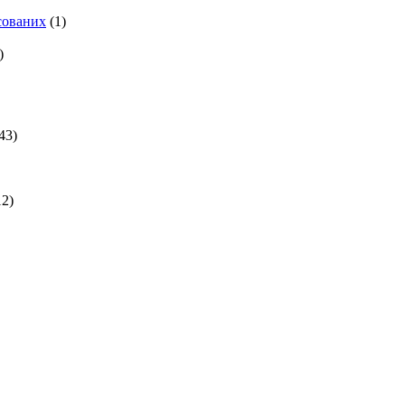
есованих
(1)
)
43)
2)