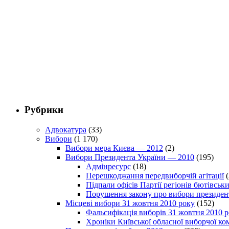
Рубрики
Адвокатура
(33)
Вибори
(1 170)
Вибори мера Києва — 2012
(2)
Вибори Президента України — 2010
(195)
Адмінресурс
(18)
Перешкоджання передвиборчій агітації
(
Підпали офісів Партії регіонів бютівсь
Порушення закону про вибори президен
Місцеві вибори 31 жовтня 2010 року
(152)
Фальсифікація виборів 31 жовтня 2010 
Хроніки Київської обласної виборчої ком