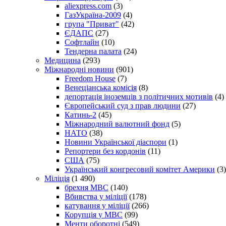
aliexpress.com
(3)
ГазУкраїна-2009
(4)
група "Приват"
(42)
ЄДАПС
(27)
Софтлайн
(10)
Тендерна палата
(24)
Медицина
(293)
Міжнародні новини
(901)
Freedom House
(7)
Венеціанська комісія
(8)
депортація іноземців з політичних мотивів
(4)
Європейський суд з прав людини
(27)
Катинь-2
(45)
Міжнародний валютний фонд
(5)
НАТО
(38)
Новини Української діаспори
(1)
Репортери без кордонів
(11)
США
(75)
Український конгресовий комітет Америки
(3)
Міліція
(1 490)
брехня МВС
(140)
Вбивства у міліції
(178)
катування у міліції
(266)
Корупція у МВС
(99)
Менти оборотні
(549)