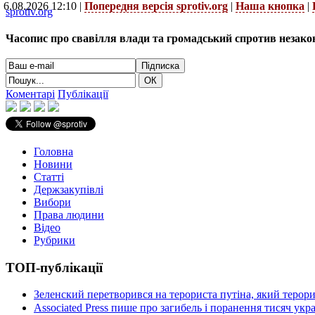
6.08.2026 12:10 |
Попередня версія sprotiv.org
|
Наша кнопка
|
sprotiv.org
Часопис про свавілля влади та громадський спротив незако
Коментарі
Публікації
Головна
Новини
Статті
Держзакупівлі
Вибори
Права людини
Відео
Рубрики
ТОП-публікації
Зеленский перетворився на терориста путіна, який терор
Associated Press пише про загибель і поранення тисяч ук