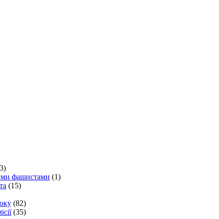
3)
кими фашистами
(1)
та
(15)
року
(82)
ісії
(35)