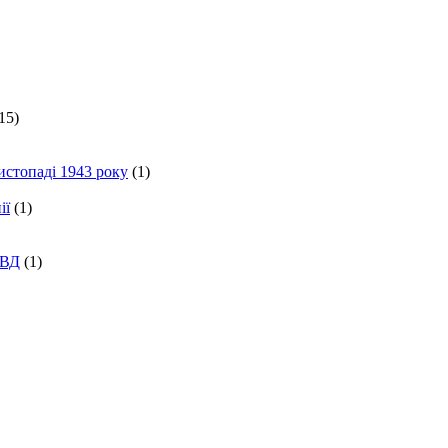
15)
истопаді 1943 року
(1)
ії
(1)
КВД
(1)