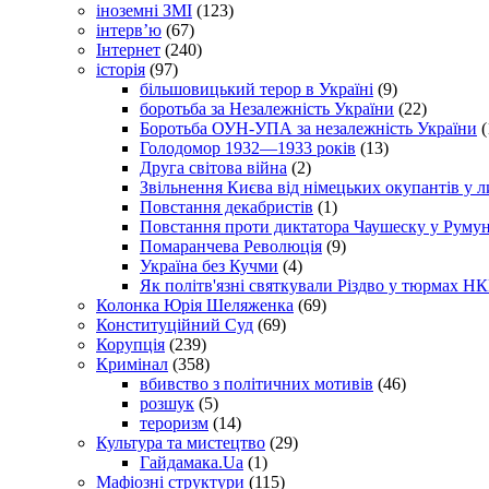
іноземні ЗМІ
(123)
інтерв’ю
(67)
Інтернет
(240)
історія
(97)
більшовицький терор в Україні
(9)
боротьба за Незалежність України
(22)
Боротьба ОУН-УПА за незалежність України
(
Голодомор 1932—1933 років
(13)
Друга світова війна
(2)
Звільнення Києва від німецьких окупантів у л
Повстання декабристів
(1)
Повстання проти диктатора Чаушеску у Румун
Помаранчева Революція
(9)
Україна без Кучми
(4)
Як політв'язні святкували Різдво у тюрмах Н
Колонка Юрія Шеляженка
(69)
Конституційний Суд
(69)
Корупція
(239)
Кримінал
(358)
вбивство з політичних мотивів
(46)
розшук
(5)
тероризм
(14)
Культура та мистецтво
(29)
Гайдамака.Ua
(1)
Мафіозні структури
(115)